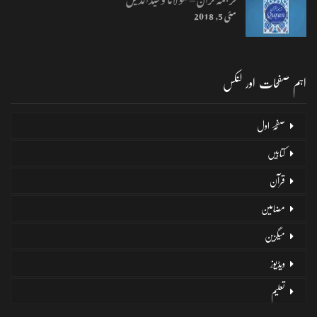
مئی 5, 2018
اہم صفحات اور لنکس
صفحۂ اول
کتابیں
قرآن
مضامین
میگزین
ویڈیوز
تعلیم