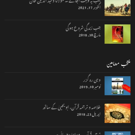
اکتوبر 17, 2021
جب زندگی شروع ہوگی
مارچ 30, 2018
منتخب مضامین
وہی رہ گزر
نومبر 10, 2019
خلاصہ و ترجمہ قرآن، ابو یحییٰ کے ساتھ
اپریل 23, 2018
ترجمہ قرآن – مولانا وحیدالّدیں