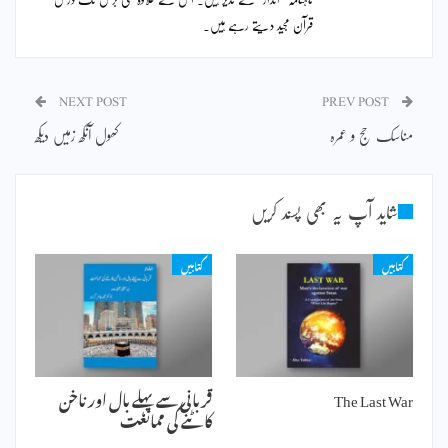
قرآن مجید دیتے رہے ہیں۔
NEXT POST
PREV POST
مناسک حج و عمرہ
کھول آنکھ زمیں دیکھ
شاید آپ یہ بھی پسند کریں
کتابیں
کتابیں
The Last War
قربانی سے پہلے بال اور ناخن
کاٹنے کی ممانعت