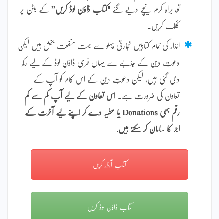
تو، براہ کرم نیچے دیے گئے
"کتاب ڈاؤن لوڈ کریں”
کے بٹن پر
کلک کریں۔
انذار کی تمام کتابیں تجارتی پہلو سے بہت منفعت بخش ہیں لیکن
دعوتِ دین کے جذبے سے یہاں فری ڈاؤن لوڈ کے لیے رکھ
دی گئی ہیں، لیکن دعوتِ دین کے اس کام کو آپ کے
تعاون کی ضرورت ہے۔
اس تعاون کے لیے آپ کم سے کم
رقم بھی Donations یا عطیہ دے کر اپنے لیے آخرت کے
اجر کا سامان کر سکتے ہیں.
کتاب آرڈر کریں
کتاب ڈاؤن لوڈ کریں