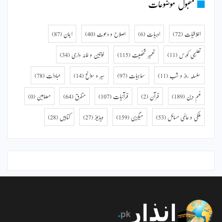
مقبول موضوعات
اخلاقیات
(72)
ادبیات
(6)
اصلاح و دعوت
(40)
ایمان
(87)
تعلیمی کورس
(11)
تعمیر شخصیت
(115)
خواتین و خانہ داری
(34)
سلسلہ روز و شب
(11)
سماجیات
(97)
سیر و سوانح
(14)
عبادات
(78)
فہم دین
(189)
قرآن
(2)
قرآنیات
(107)
متفرق
(64)
مضامین
(0)
ملکی و عالمی مسائل
(53)
میگزین
(159)
ویڈیوز
(27)
کتابیں
(28)