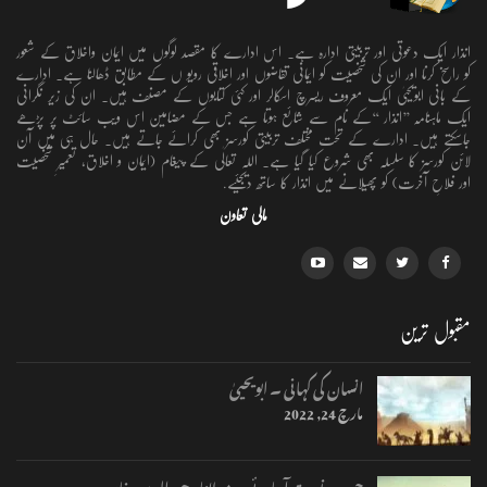
انذار ایک دعوتی اور تربیتی ادارہ ہے۔ اس ادارے کا مقصد لوگوں میں ایمان واخلاق کے شعور
کو راسخ کرنا اور ان کی شخصیت کو ایمانی تقاضوں اور اخلاقی رویو ں کے مطابق ڈھالنا ہے۔ ادارے
کے بانی ابویحییٰ ایک معروف ریسرچ اسکالر اور کئی کتابوں کے مصنف ہیں۔ ان کی زیر نگرانی
ایک ماہنامہ ’’انذار ‘‘کے نام سے شائع ہوتا ہے جس کے مضامین اس ویب سائٹ پر پڑھے
جاسکتے ہیں۔ ادارے کے تحت مختلف تربیتی کورسز بھی کرائے جاتے ہیں۔ حال ہی میں آن
لائن کورسز کا سلسلہ بھی شروع کیا گیا ہے۔ اللہ تعالٰی کے پیغام (ایمان و اخلاق، تعمیرِ شخصیت
اور فلاحِ آخرت) کو پھیلانے میں انذار کا ساتھ دیجئیے.
مالی تعاون
مقبول ترین
انسان کی کہانی ۔ ابویحییٰ
مارچ 24, 2022
جب یہ نوبت آجائے ۔ مولانا وحید الدین خان