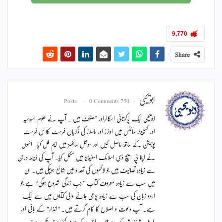
9,770
Share
ابویحییٰ
0 Comments
750 Posts
ابویحییٰ ایک پاکستانی اسکالراور مصنف ہیں ۔ آپ نے علوم اسلامیہ
اور کمپیوٹر سائنس میں اونرز اور ماسٹرز کی ڈگریاں فرسٹ کلاس فرسٹ
پوزیشن کے ساتھ حاصل کیں اور سوشل سائنسز میں ایم فل کیا۔ انہوں
نے اپنا پی ایچ ڈی اسلامک اسٹیڈیز میں مکمل کیا۔ آپ کی ڈیڑھ درجن
سے زیادہ تصانیف ہیں جو لاکھوں کی تعداد میں شائع ہوچکی ہیں۔ ان
میں سب سے زیادہ معروف کتاب ’’جب زندگی شروع ہوگی‘‘ ہے جو
اردو زبان کی سب سے زیادہ پڑھی جانے والی کتابوں میں سے ایک
ہے۔ آپ دعوت و اصلاح کا کام کرتے ہیں۔ "انذار" کے بانی اور
ماہنامہ "انذار" کے مدیر ہیں۔ اس کے علاوہ کئی برس تک درس