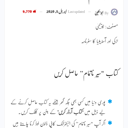
Last updated
اپریل 5, 2020
9,770
By
ابویحییٰ
مصنف: ابویحییٰ
ترکی اور آسٹریلیا کا سفرنامہ
کتاب "سیر ناتمام” حاصل کریں
پوری دنیا میں کسی بھی جگہ گھر بیٹھے یہ کتاب حاصل کرنے کے
لیے ذیل میں
‘کتاب آرڈر کریں’
کے بٹن پر کلک کریں۔
اگر آپ "سیر ناتمام” کی الیکٹرانک کاپی ڈاؤن لوڈ کرنا چاہتے ہیں