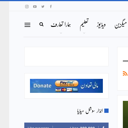
میگزین
ویڈیوز
تعلیم
ہمارا تعارف
انذار سوشل میڈیا
Like our page
Likes