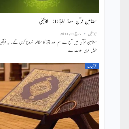
مضامین قرآن: سورۃ البقرۃ (1) ۔ ابویحییٰ
ابویحییٰ
مارچ 11, 2013
مضامین قرآن میں آج سے ہم سورہ بقرۃ کا مطالعہ شروع کریں گے۔ یہ قرآن م
طویل ترین سورت ہے
قرآنیات