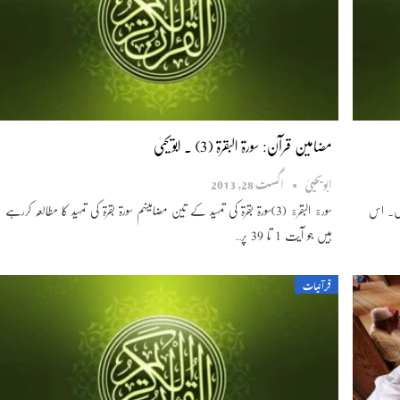
مضامین قرآن: سورۃ البقرۃ (3) ۔ ابویحییٰ
ابویحییٰ
اگست 28, 2013
ہیں۔ اس
سورة البقرة (3)سورۃ بقرۃ کی تمہید کے تین مضامینہم سورۃ بقرۃ کی تمہید کا مطالعہ کررہے
ہیں جو آیت 1 تا 39 پر…
قرآنیات