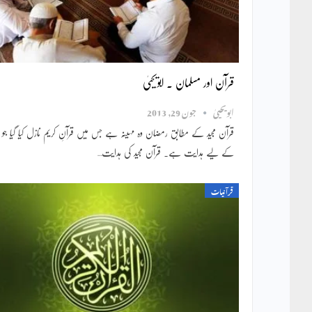
قرآن اور مسلمان ۔ ابویحییٰ
ابویحییٰ
جون 29, 2013
قرآن مجید کے مطابق رمضان وہ مہینہ ہے جس میں قرآنِ کریم نازل کیا گیا جو ا
کے لیے ہدایت ہے۔ قرآن مجید کی ہدایت…
قرآنیات