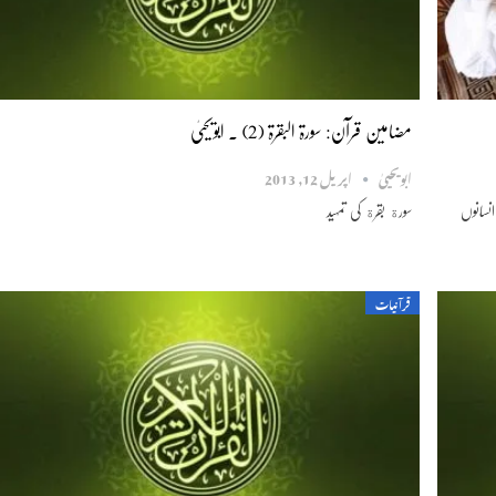
مضامین قرآن: سورۃ البقرۃ (2) ۔ ابویحییٰ
ابویحییٰ
اپریل 12, 2013
نسانوں
سورة بقرة کی تمہید
قرآنیات