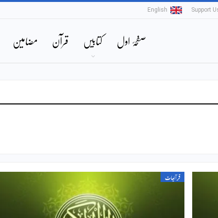
English
Support U
صفحۂ اول
کتابیں
قرآن
مضامین
قرآنیات