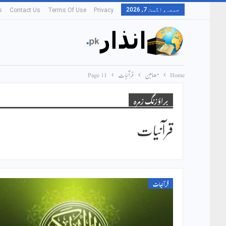
جمعہ, اگست 7, 2026
s
Contact Us
Terms Of Use
Privacy
Home
مضامین
قرآنیات
Page 11
براؤزنگ زمرہ
قرآنیات
قرآنیات