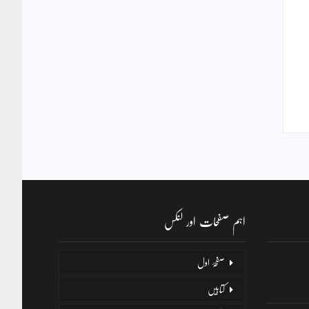
اہم صفحات اور لنکس
صفحۂ اول
کتابیں