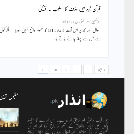
قرآن مجید میں حذف کا اسلوب ۔ ابویحییٰ
ابویحییٰ
جنوری 2, 2013
سوال: سر مجھ پر اس آیت (رعد31:13) کا مفہوم واضح نہیں ہورہا۔ ’’ اگ
ہے جس سے پہاڑ چلائے جاتے یا…
پچھلا
1
…
9
10
11
مقبول ترین
انذار ایک دعوتی اور تربیتی ادارہ ہے۔ اس ادارے کا مقصد
لوگوں میں ایمان واخلاق کے شعور کو راسخ کرنا اور ان کی
شخصیت کو ایمانی تقاضوں اور اخلاقی رویو ں کے مطابق ڈھالنا