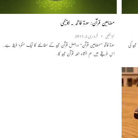
مضامین قرآن: سورۃ فاتحہ ۔ ابویحییٰ
ابویحییٰ
فروری 2, 2013
جید کی
سورۃ فاتحہ ”مضامین قرآن“ دراصل قرآن مجید کے مطالعے کا ایک منفرد طریقہ ہے۔
اس طریقے میں ہم انشاء اللہ قرآن مجید کا…