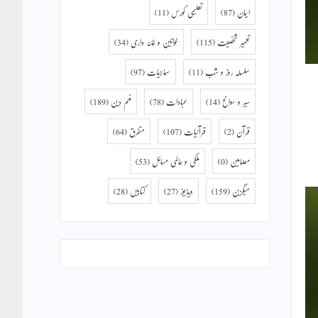
ایمان
(87)
تعلیمی کورس
(11)
تعمیر شخصیت
(115)
خواتین و خانہ داری
(34)
سلسلہ روز و شب
(11)
سماجیات
(97)
سیر و سوانح
(14)
عبادات
(78)
فہم دین
(189)
قرآن
(2)
قرآنیات
(107)
متفرق
(64)
مضامین
(0)
ملکی و عالمی مسائل
(53)
میگزین
(159)
ویڈیوز
(27)
کتابیں
(28)