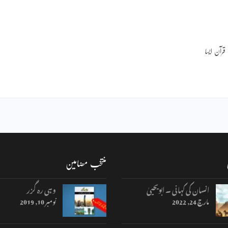
ر کوئی قرآن ایسا
منتخب مضامین
انسان کی کہانی ۔ ابویحییٰ
وہی رہ گزر
مارچ 24, 2022
نومبر 10, 2019