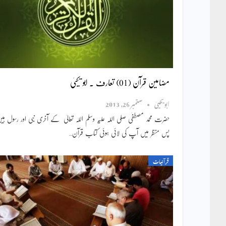
مضامین قرآن (01) تعارف ۔ ابو یحییٰ
ابویحییٰ
ستمبر 26, 2013
حضرت محمد مصطفٰی صلی اللہ علیہ وسلم اللہ تعالیٰ کے آخری نبی اور رسول 
پس منظر میں آپ کی لائی ہوئی کتاب قرآن…
قرآنیات