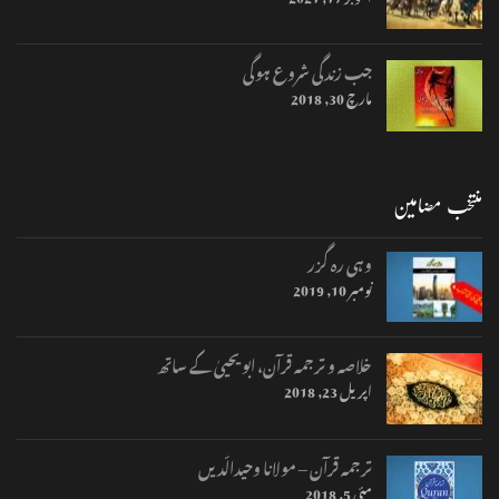
جب زندگی شروع ہوگی
مارچ 30, 2018
منتخب مضامین
وہی رہ گزر
نومبر 10, 2019
خلاصہ و ترجمہ قرآن، ابو یحییٰ کے ساتھ
اپریل 23, 2018
ترجمہ قرآن – مولانا وحیدالّدیں
مئی 5, 2018