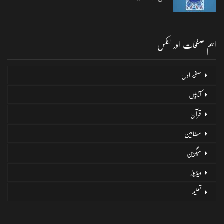
اہم صفحات اور لنکس
صفحۂ اول
کتابیں
قرآن
مضامین
میگزین
ویڈیوز
تعلیم