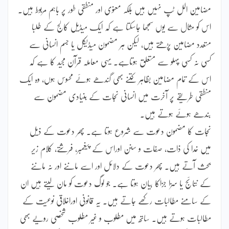
مضامین الل ٹپ نہیں ہیں بلکہ معنوی اور منطقی طور پر باہم مربوط ہیں۔
اس کو مثال سے یوں سمجھا جاسکتا ہے کہ ایک میڈیل کالج کے طلبا
متعدد مضامین پڑھتے ہیں، لیکن ہر مضمون میڈیکل یا جسم انسانی سے
کسی نہ کسی پہلو سے متعلق ہوتاہے۔ یہی معاملہ قرآن مجید کا ہے کہ
اس کے تمام مضامین بظاہر کتنے بھی گندھے ہوئے محسوس ہوں، وہ ایک
منطقی طریقے پر آخرت میں انسانی نجات کے بنیادی مضمون سے
بندھے ہوئے ہوتے ہیں۔
نجات کا مضمون دعوت سے شروع ہوتا ہے۔ پھر دعوت کے ذیل
میں خدا کی ذات، صفات و سنن اوراس کے پیغمبر، فرشتے، کلام زیر
بحث آتے ہیں۔ پھر دعوت کے دلائل اور اسے ماننے اور نہ ماننے
کے نتائج یا سزا جزاکا بیان ہوتا ہے۔ جو لوگ دعوت کو مان لیتے ہیں ان
کے سامنے مطالبات رکھے جاتے ہیں۔ یہ قانونی اوراخلاقی نوعیت کے
مطالبات ہوتے ہیں۔ ساتھ میں مطلوب و غیر مطلوب شخصی رویے بھی