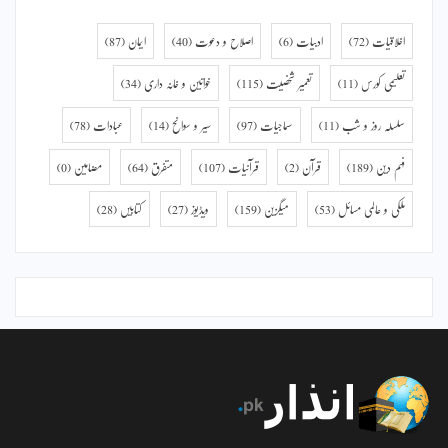
اخلاقیات
(72)
ادبیات
(6)
اصلاح و دعوت
(40)
ایمان
(87)
تعلیمی کورس
(11)
تعمیر شخصیت
(115)
خواتین و خانہ داری
(34)
سلسلہ روز و شب
(11)
سماجیات
(97)
سیر و سوانح
(14)
عبادات
(78)
فہم دین
(189)
قرآن
(2)
قرآنیات
(107)
متفرق
(64)
مضامین
(0)
ملکی و عالمی مسائل
(53)
میگزین
(159)
ویڈیوز
(27)
کتابیں
(28)