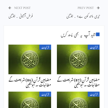
NEXT POST
PREV POST
تیری مانند کون ہے؟ ۔ ابویحییٰ
فرض آشنائی ۔ ابویحییٰ
شاید آپ یہ بھی پسند کریں
قرآنیات
قرآنیات
مضامین قرآن (87) شریعت کے
مضامین قرآن (86) شریعت کے
مطالبات ۔ ابویحییٰ
مطالبات ۔ ابویحییٰ
قرآنیات
قرآنیات