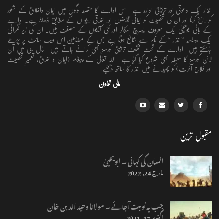
انذار ایک دعوتی اور تربیتی ادارہ ہے۔ اس ادارے کا مقصد لوگوں میں ایمان واخلاق کے شعور
کو راسخ کرنا اور ان کی شخصیت کو ایمانی تقاضوں اور اخلاقی رویو ں کے مطابق ڈھالنا ہے۔ ادارے
کے بانی ابویحییٰ ایک معروف ریسرچ اسکالر اور کئی کتابوں کے مصنف ہیں۔ ان کی زیر نگرانی
ایک ماہنامہ ’’انذار ‘‘کے نام سے شائع ہوتا ہے جس کے مضامین اس ویب سائٹ پر پڑھے
جاسکتے ہیں۔ ادارے کے تحت مختلف تربیتی کورسز بھی کرائے جاتے ہیں۔ حال ہی میں آن
لائن کورسز کا سلسلہ بھی شروع کیا گیا ہے۔ اللہ تعالٰی کے پیغام (ایمان و اخلاق، تعمیرِ شخصیت
اور فلاحِ آخرت) کو پھیلانے میں انذار کا ساتھ دیجئیے.
مالی تعاون
مقبول ترین
انسان کی کہانی ۔ ابویحییٰ
مارچ 24, 2022
جب یہ نوبت آجائے ۔ مولانا وحید الدین خان
اکتوبر 17, 2021