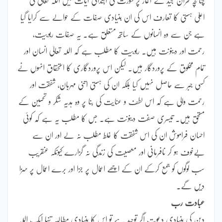
اعلیٰ ہستی کا تعارف اس کی ان بنیادی صفات کے حوالے سے کرایا گیا
ہے جن سے وہ انسانوں کے ساتھ متعلق ہے۔ یہ صفات ربوبیت،
رحمت اور دینونت ہیں۔ ربوبیت کا مطلب ہے کہ اللہ تعالیٰ انسان اور
تمام مخلوق کے پروردگار ہیں۔ لیکن اس پروردگاری کا استحقاق انہوں نے
کسی جبر سے حاصل نہیں کیا بلکہ ان کی ہستی اتنی مہربان، شفقت اور
رحمت والی ہے کہ اس لطف و عنایت کی بنا پر وہ ہدیہ شکر و تحسین کے
مستحق ہیں۔ تیسری صفت دینونت ہے۔ جس کا مطلب یہ ہے کہ کوئی
احسان فراموش ان کی اس شفقت کا غلط مطلب نہ لے اور ان سے
بےخوف ہو کر نافرمانی اور معصیت کی زندگی نہ گزارے کیونکہ عنقریب
سب لوگوں کو جمع کرکے ان کے اچھے اعمال پر جزا اور برے اعمال پر سزا
دیں گے۔
عبادت رب
دین کی بنیادی دعوت اگر توحید ہے تو اس کا بنیادی مطالبہ تنہا ایک اللہ