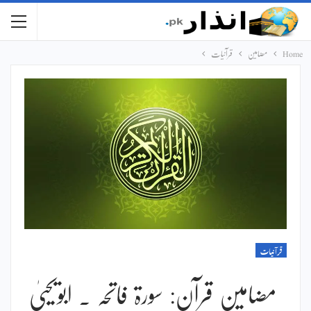
Home
مضامین
قرآنیات
قرآنیات
مضامین قرآن: سورۃ فاتحہ ۔ ابویحییٰ