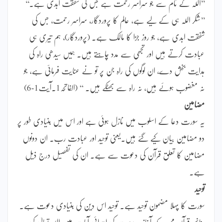
’’اللہ کے نام سے جو سراسر رحمت ہے جس کی شفقت ابدی ہے۔‘‘
’’شکر اللہ ہی کے لیے ہے، عالم کا پروردگار، سراسر رحمت، جس کی
شفقت ابدی ہے، جو روز جزا کا مالک ہے۔ (پروردگار)، ہم تیری ہی
عبادت کرتے ہیں اور تجھی سے مدد چاہتے ہیں۔ ہمیں سیدھی راہ کی
ہدایت بخش دے، ان لوگوں کی راہ جن پر تو نے عنایت فرمائی ہے، جو
نہ مغضوب ہوئے ہیں، نہ راہ سے بھٹکے ہیں۔ ‘‘ (الفاتحہ1۔آیت1-6)
مضامین
یہ سورت دعا کے اسلوب میں نازل ہوئی ہے اور اس میں بنیادی طور پر
دو مضامین بیان کیے گئے ہیں۔یعنی توحید اور عبادت رب۔ ان دونوں
مضامین کا تعلق قرآن کی دعوت سے ہے۔ ان کی تفصیل درج ذیل
ہے۔
توحید
سورت کا پہلا مضمون توحید ہے۔ توحید اس دین کی بنیادی دعوت ہے۔
چنانچہ قرآن مجید کے آغاز پر سورت کی ابتدائی آیات میں اللہ تعالیٰ کی