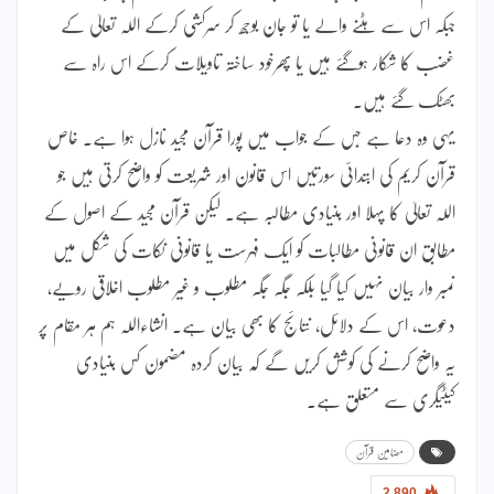
جبکہ اس سے ہٹنے والے یا تو جان بوجھ کر سرکشی کرکے اللہ تعالیٰ کے
غضب کا شکار ہوگئے ہیں یا پھرخود ساختہ تاویلات کرکے اس راہ سے
بھٹک گئے ہیں۔
یہی وہ دعا ہے جس کے جواب میں پورا قرآن مجید نازل ہوا ہے۔ خاص
قرآن کریم کی ابتدائی سورتیں اس قانون اور شریعت کو واضح کرتی ہیں جو
اللہ تعالیٰ کا پہلا اور بنیادی مطالبہ ہے۔ لیکن قرآن مجید کے اصول کے
مطابق ان قانونی مطالبات کو ایک فہرست یا قانونی نکات کی شکل میں
نمبر وار بیان نہیں کیا گیا بلکہ جگہ جگہ مطلوب و غیر مطلوب اخلاقی رویے،
دعوت، اس کے دلائل، نتائج کا بھی بیان ہے۔ انشاءاللہ ہم ہر مقام پر
یہ واضح کرنے کی کوشش کریں گے کہ بیان کردہ مضمون کس بنیادی
کیٹیگری سے متعلق ہے۔
مضامین قرآن
2,890