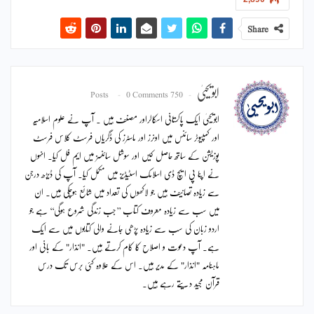
Share
ابویحییٰ
0 Comments
750 Posts
ابویحییٰ ایک پاکستانی اسکالراور مصنف ہیں ۔ آپ نے علوم اسلامیہ
اور کمپیوٹر سائنس میں اونرز اور ماسٹرز کی ڈگریاں فرسٹ کلاس فرسٹ
پوزیشن کے ساتھ حاصل کیں اور سوشل سائنسز میں ایم فل کیا۔ انہوں
نے اپنا پی ایچ ڈی اسلامک اسٹیڈیز میں مکمل کیا۔ آپ کی ڈیڑھ درجن
سے زیادہ تصانیف ہیں جو لاکھوں کی تعداد میں شائع ہوچکی ہیں۔ ان
میں سب سے زیادہ معروف کتاب ’’جب زندگی شروع ہوگی‘‘ ہے جو
اردو زبان کی سب سے زیادہ پڑھی جانے والی کتابوں میں سے ایک
ہے۔ آپ دعوت و اصلاح کا کام کرتے ہیں۔ "انذار" کے بانی اور
ماہنامہ "انذار" کے مدیر ہیں۔ اس کے علاوہ کئی برس تک درس
قرآن مجید دیتے رہے ہیں۔