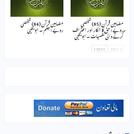
مضامین قرآن (85) شخصی
مضامین قرآن (84) شخصی
رویے : حق کا انکار اور اعتراف
رویے : حِلم ۔ ابویحییٰ
کرنے والی نفسیات ۔ ابویحییٰ
NEXT
PREV