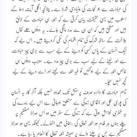
کی عبادت ہے جو نجات کی بنیادی شرط ہے۔ چنانچہ اگلی آیت دعا کے
اسلوب میں یہی حقیقت بیان کرتی ہے کہ اللہ ہی عبادت کے لائق
ہیں اور مستحق ہیں کہ ان ہی سے مدد مانگی جائے۔ یہ دونوں جملے کمال
بلاغت کے ساتھ شرک کی تمام اقسام کی نفی کردیتے ہیں۔ اس لیے کہ
ایک انسان کے پاس کسی کو دینے کے لیے سب سے بڑی چیز عبادت
ہے اور لینے کے لیے سب سے بڑی چیز مدد ہے۔ سوجب دونوں ہی
خالص اللہ کے لیے ہوگئیں تو غیر اللہ سے لینے اور اسے دینے کے لیے
کچھ نہیں بچا۔
تاہم عبادت کا دائرہ صرف پرستش تک محدود نہیں بلکہ آخر کار یہ انسان
کی پوری عملی اور اجتماعی زندگی سے متعلق ہوجاتی ہے اس لیے بندے کی
یہ فطری خواہش ہوتی ہے کہ زندگی کے سفر میں وہ اُس صراط مستقیم پر
چلے جہاں ہر قدم وہ اللہ تعالیٰ کی رہنمائی میں اٹھائے۔ کیونکہ یہی وہ صراط
مستقیم ہے جس پر چلنے والے پر ہمیشہ اللہ تعالیٰ کا انعام پا رہا ہے۔