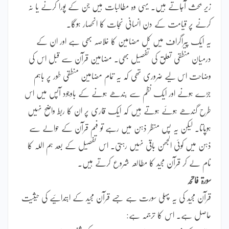
زیر بحث آجاتے ہیں۔ یہی وہ مطالبات ہیں جن کے پورا کرنے یا نہ
کرنے پر قیامت کے دن انسانی نجات کا انحصار ہوگا۔
یہ ایک پیراگراف میں کل مضامین کا خلاصہ بھی ہے اور ان کے
درمیان منطقی تعلق کی تفصیل بھی۔ مضامین قرآن سے قبل اس کی
وضاحت اس لیے ضروری تھی کہ یہ تمام مضامین منطقی طور پر باہم
جڑے ہونے اور ایک نظم سے بندھے ہونے کے باوجود آپس میں اس
طرح گندھے ہوئے ہوتے ہیں کہ ایک قاری پر ان کا ربط واضح نہیں
ہوپاتا۔ لیکن یہ پس منظر ذہن میں رہے تو فہم قرآن کے حوالے سے
ذہن میں کوئی الجھن باقی نہیں رہتی۔ اس تفصیل کے بعد ہم اللہ کا
نام لے کر قرآن مجید کا مطالعہ شروع کرتے ہیں۔
سورۃ فاتحہ
قرآن مجید کی یہ پہلی سورت ہے جسے قرآن مجید کے ابتدائیے کی حیثیت
حاصل ہے۔ اس کا ترجمہ ہے: