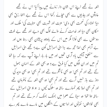
اللہ نے مجھے اپنے اس شان دار زمانے میں پیدا کیا‘ اس نے مجھے
حادثوں اور بیماریوں سے بھی بچائے رکھا‘ اس نے مجھے بے انتہا رزق بھی
دیا‘ اولاد کی نعمت بھی دی‘ عزت اور شہرت بھی عنایت کی‘ ملک اور
مکان بھی دیا اور خدمت کرنے والے لوگ بھی دیے اور مجھے بے لوث
دوستوں سے بھی نوازا مگر میں اس کے باوجود پریشان بھی رہتا ہوں اور
بے آرام بھی لہٰذا مجھ سے بڑا بنی اسرائیل کون ہے؟ مجھے بنی اسرائیل
سے متعلق آیتیں یاد آرہی تھیں اور میں بار بار اپنے آپ سے کہہ رہا تھا
تم میں اور ان لوگوں میں کیا فرق ہے؟ وہ بھی اللہ کے احسان بھول
گئے تھے اور تم بھی‘ وہ بھی ناشکرے تھے اور تم بھی‘ وہ بھی مزید کی
دوڑ سے باز نہیں آرہے تھے اور تم بھی‘ وہ بھی اللہ کے نافرمان تھے
اور تم بھی لہٰذا پھر تمہارے ساتھ وہ سلوک کیوں نہ ہو جو بنی اسرائیل کے
ساتھ ہوا تھا‘ وہ سینا کے صحرا میں بھٹک بھٹک کر مر گئے تھے اور تم
بھی خواہشوں‘ نفرتوں اور اداسیوں کے جنگلوں میں مارے مارے پھر رہے