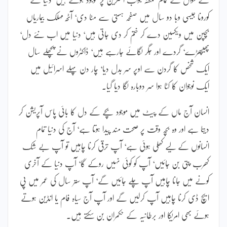
کورونا جیسی وبا دو سال میں صفحہ ہستی سے مٹا دی‘ آٹھ مہلک بیماریاں
بچپن میں ویکسین دے کر ختم کر دی جاتی ہیں‘ دنیا میں اب نئے دل‘
پھیپھڑے‘ گردے اور جگر لگائے جارہے ہیں‘ ڈاکٹروں نے پچھلے سال
ایک شخص کا گردن سے اوپر سر بدل دیا‘ چار دن پہلے اسرائیل میں
ایک نوجوان کا کٹا ہوا سر دوبارہ لگا دیا گیا۔
انسان آج ماں کے پیٹ میں موجود بچے کے دل کا بائی پاس آپریشن کر
دیتا ہے اور وہ بچہ وقت پر صحت مند پیدا ہوتا ہے‘ آج کی دنیا تمام
انسانوں کے لیے کھلی ہوئی ہے‘ آپ ترقی کرنا چاہیں تو آپ بے شک
کھرب پتی بن جائیں‘ آپ کو کوئی نہیں روکے گا‘ آپ دنیا کے آخری
کونے میں جانا چاہیں آپ چلے جائیں گے‘ آپ ستر سال کی عمر میں پی
ایچ ڈی کرنا چاہیں آپ کرلیں گے اور آپ آج سیاہ فام یا انڈین ہوتے
ہوئے بھی امریکا اور برطانیہ کے حکمران بن سکتے ہیں۔