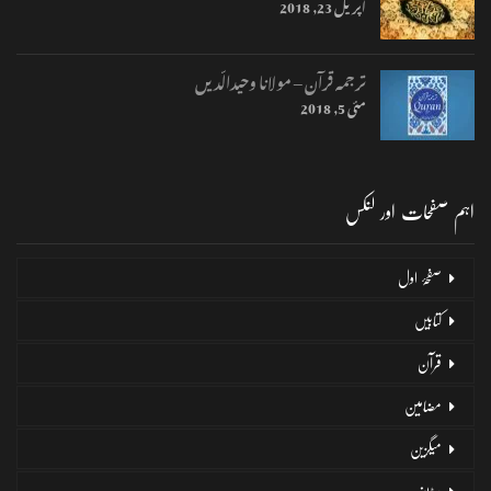
اپریل 23, 2018
ترجمہ قرآن – مولانا وحیدالّدیں
مئی 5, 2018
اہم صفحات اور لنکس
صفحۂ اول
کتابیں
قرآن
مضامین
میگزین