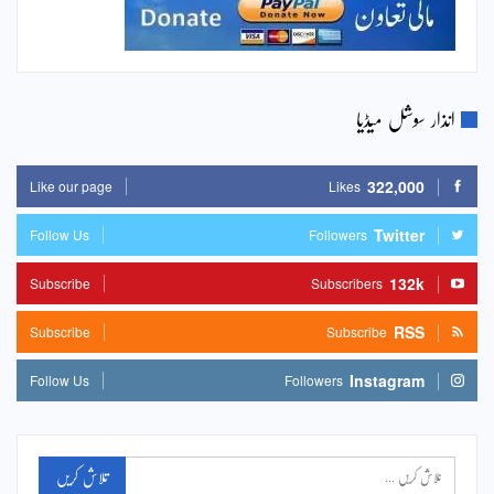
انذار سوشل میڈیا
322,000
Like our page
Likes
Twitter
Follow Us
Followers
132k
Subscribe
Subscribers
RSS
Subscribe
Subscribe
Instagram
Follow Us
Followers