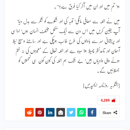
ہو‘ تم میں اور ان میں آخر کیا فرق ہے؟‘‘۔
میں نے اللہ سے معافی مانگی‘ توبہ کی اور شکوے کو شکر سے بدل دیا‘
آپ یقین کریں میں اس دن سے ایک مکمل مختلف انسان ہوں‘ اداسی
اور پریشانی سر سے بادلوں کی طرح غائب ہوچکی ہے اور سامنے وسیع نیلا
آسمان اور تاحدنظر پھیلا ہوا سبزہ ہے اور اللہ تعالیٰ کے معجزوں کی نہ ختم
ہونے والی وادیاں ہیں‘ بے شک ہم اللہ کی کون کون سی نعمتوں کو
جھٹلائیں گے۔
[بشکریہ روزنامہ ایکسپریس]
4,289
Share