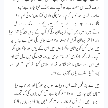
صرف ایک ہی مقصد ہے وہ آپ سے بھیک لینا چاہتا ہے‘ بابو
صاحب مجھ پر اﷲ کا بڑا کرم ہے‘ چوکی داری کرتا ہوں‘ روٹی اوپر والا
مالک دے دیتا ہے اور خرچے کے پیسے نیچے والے مالک سے مل
جاتے ہیں‘ میں بس آپ کو پریشان دیکھ کر آپ کے پاس بیٹھ گیا تھا‘ میرا
والد کہتا تھا پریشان آدمی کو حوصلہ دینا بہت بڑی نیکی ہوتی ہے چناں چہ
میں جہاں کسی کو پریشان دیکھتا ہوں میں اس کے پاس بیٹھ جاتا ہوں مگر
آپ نے مجھے بھکاری سمجھ لیا‘‘ میری حیرت شرمندگی میں بدل گئی اور
میں اس سے معافی مانگنے لگا‘ وہ ہنسا اور داڑھی کھجاتے کھجاتے مجھ سے
پوچھا ’’کیا تمہارے پاس گاڑی ہے؟‘‘۔
میں نے چند لمحوں تک اس واہیات سوال پر غور کیا اور پھر جواب دیا
’’ہاں تین چار ہیں‘‘ وہ بولا ’’تم کو پتا ہے آج کل پٹرول کی کیا قیمت
ہے؟‘‘ میں نے ہنس کر جواب دیا ’’مجھے نہیں پتا‘ ڈرائیور پٹرول ڈلواتا