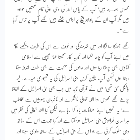
محسوس ہورہے ہیں‘ آپ کے پاس اللہ کی دی ہوئی تمام نعمتیں موجود
ہیں مگر آپ ان کے باوجود بینچ پر اداس بیٹھے ہیں‘ مجھے آپ پر ترس آرہا
ہے‘‘۔
مجھے جھٹکا سا لگا اور میں شرمندگی اور خوف سے اس کی طرف دیکھنے لگا‘
میں اپنے آپ کو پڑھا لکھا اور تجربہ کار سمجھتا تھا‘ بچپن سے اسلامی
کتابیں بھی پڑھتا رہا ہوں اور عالموں کی صحبت سے بھی لطف اندوز ہوتا
رہتا ہوں لیکن آپ یقین کریں بنی اسرائیل کی یہ تھیوری میرے لیے
بالکل نئی تھی‘ میں نے قرآن مجید میں جب بھی بنی اسرائیل کے الفاظ
پڑھے مجھے محسوس ہوا اللہ تعالیٰ ناشکرے اور نافرمان یہودیوں سے مخاطب
ہے‘ یہ انھیں اپنے احسانات یاد کرا رہا ہے لیکن کیا اﷲ تعالیٰ کی نظر میں
ہر احسان فراموش بنی اسرائیل ہوسکتا ہے اور کیا قدرت اس کے ساتھ
وہی سلوک کرتی ہے جو اس نے بنی اسرائیل کے ساتھ وادی سینا اور