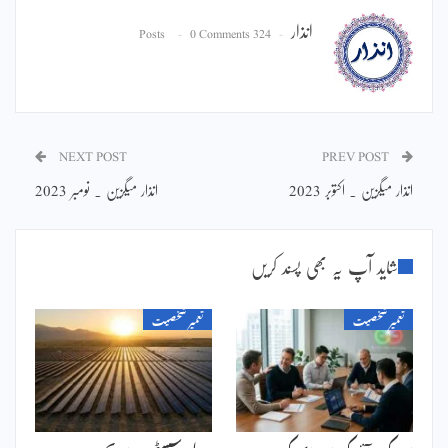
انذار
0 Comments
324 Posts
NEXT POST
PREV POST
انذار میگزین ۔ اکتوبر 2023
انذار میگزین ۔ نومبر 2023
شاید آپ یہ بھی پسند کریں
تعمیر شخصیت
تعمیر شخصیت