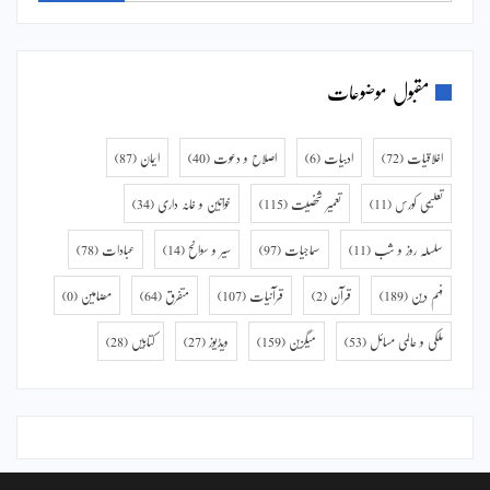
مقبول موضوعات
اخلاقیات
(72)
ادبیات
(6)
اصلاح و دعوت
(40)
ایمان
(87)
تعلیمی کورس
(11)
تعمیر شخصیت
(115)
خواتین و خانہ داری
(34)
سلسلہ روز و شب
(11)
سماجیات
(97)
سیر و سوانح
(14)
عبادات
(78)
فہم دین
(189)
قرآن
(2)
قرآنیات
(107)
متفرق
(64)
مضامین
(0)
ملکی و عالمی مسائل
(53)
میگزین
(159)
ویڈیوز
(27)
کتابیں
(28)