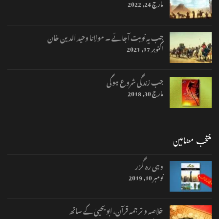
مارچ 24, 2022
جب یہ نوبت آجائے ۔ مولانا وحید الدین خان
اکتوبر 17, 2021
جب زندگی شروع ہوگی
مارچ 30, 2018
منتخب مضامین
وہی رہ گزر
نومبر 10, 2019
خلاصہ و ترجمہ قرآن، ابو یحییٰ کے ساتھ