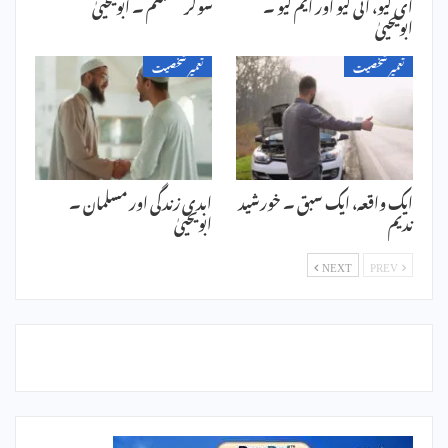
ای کیو، آئی کیو اور ایم کیو ۔
سولر سسٹم ۔ ابویحییٰ
ابویحییٰ
تعمیر شخصیت
تعمیر شخصیت
ایک واقعہ، ایک سبق ۔ خورشید
ابدی زندگی اور مسلمان ۔
ندیم
ابویحییٰ
NEXT
PREV