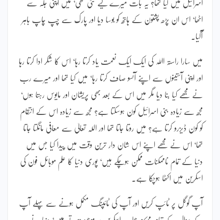
اسرائیل میں کیا تھا؟ یہ بات میرے لیے نئی تھی‘ میں اپنی جگہ سے
اٹھا‘ اس ان پڑھ پشتون کے ہاتھ کو بوسا دیا اور پارک سے چپ چاپ باہر
آگیا۔
میں سارا راستہ اﷲ کی ایک ایک نعمت یاد کرتا رہا‘ اس کا شکر ادا کرتا رہا
اور اپنی آستینوں سے اپنے آنسو صاف کرتا رہا‘ میں کیا تھا اور میرے رب
نے مجھے کیا بنا دیا مگر میں اس کے بعد بھی پریشان اور مایوس رہتا ہوں‘
مجھ سے زیادہ بنی اسرائیل کون ہوسکتا ہے؟ مجھ سے زیادہ اس کے انتقام
کو کون ڈیزرو کرتا ہے؟ میں روتا جاتا تھا اور اللہ تعالیٰ سے معافی مانگتا جاتا
تھا‘ اس نے مجھے اپنے اس شان دار ترین وقت میں پیدا کیا جس میں
دنیا کے تمام ناممکنات ممکن ہوچکے ہیں‘ پوری دنیا کا علم موبائل فون کی
اسکرین میں اکٹھا ہوچکا ہے۔
آپ گوگل پر ٹائپ کریں اور آپ کی ٹائپنگ مکمل ہونے سے پہلے آپ
کے سوال کے تمام ممکنہ جواب اسکرین پر موجود ہوتے ہیں‘ دنیا نے