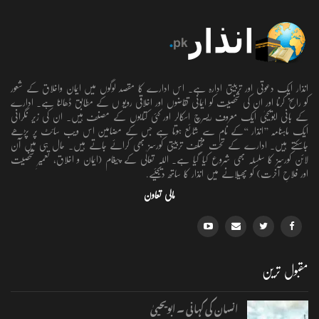
انذار ایک دعوتی اور تربیتی ادارہ ہے۔ اس ادارے کا مقصد لوگوں میں ایمان واخلاق کے شعور
کو راسخ کرنا اور ان کی شخصیت کو ایمانی تقاضوں اور اخلاقی رویو ں کے مطابق ڈھالنا ہے۔ ادارے
کے بانی ابویحییٰ ایک معروف ریسرچ اسکالر اور کئی کتابوں کے مصنف ہیں۔ ان کی زیر نگرانی
ایک ماہنامہ ’’انذار ‘‘کے نام سے شائع ہوتا ہے جس کے مضامین اس ویب سائٹ پر پڑھے
جاسکتے ہیں۔ ادارے کے تحت مختلف تربیتی کورسز بھی کرائے جاتے ہیں۔ حال ہی میں آن
لائن کورسز کا سلسلہ بھی شروع کیا گیا ہے۔ اللہ تعالٰی کے پیغام (ایمان و اخلاق، تعمیرِ شخصیت
اور فلاحِ آخرت) کو پھیلانے میں انذار کا ساتھ دیجئیے.
مالی تعاون
مقبول ترین
انسان کی کہانی ۔ ابویحییٰ