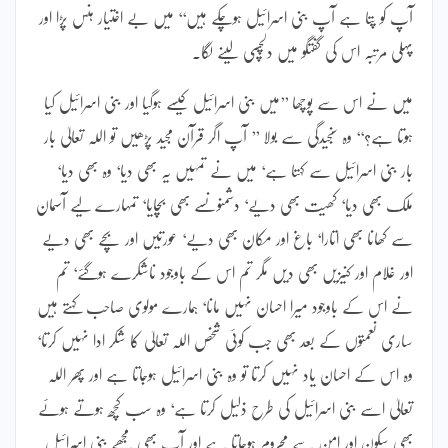
آپ کو پتا ہے آپ بنی اسرائیل ہوچکے ہیں‘‘ میں بے اختیار ہنس پڑا اور
پہلی مرتبہ اس کی گفتگو میں دلچسپی لینے لگا۔
میں نے اس سے پوچھا ’’میں بنی اسرائیل کیسے ہوگیا اور بنی اسرائیل کیا
ہوتا ہے؟‘‘ وہ سنجیدگی سے بولا ’’ آپ اگر قرآن مجید پڑھیں تو اللہ تعالیٰ بار
بار بنی اسرائیل سے کہتا ہے‘ میں نے تمہیں یہ بھی دیا‘ وہ بھی دیا‘
ملک بھی دیا‘ کھیت بھی دیے‘ دشمنوںسے بھی بچایا‘ تمہارے لیے آسمان
سے کھانا بھی اتارا‘ باغ اور مکان بھی دیے‘ عورتیں اور بچے بھی دیے
اور غلام اور کنیزیں بھی دیں مگر تم اس کے باوجود ناشکرے ہوگئے‘ تم
نے اس کے باوجود میرا احسان نہیں مانا‘ ہمارے مولوی صاحب کہتے ہیں
ساری نعمتوں کے بعد بھی جب کوئی شخص اللہ تعالیٰ کا شکر ادا نہیں کرتا‘
وہ اس کے احسان یاد نہیں کرتا تو وہ بنی اسرائیل ہوجاتا ہے اور پھر اللہ
تعالیٰ اسے بنی اسرائیل کی طرح ذلیل کرتا ہے‘ وہ سب کچھ ہوتے ہوئے
بھی سکون اور امن سے محروم ہوجاتا ہے اور آپ بھی مجھے بنی اسرائیل