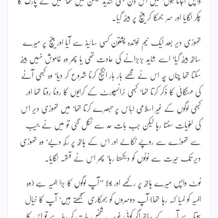
واپس آجاتا ہوں‘ میں اس دن بھی شدید ٹینشن میں تھا‘ میں نے پارک کا
چکر لگایا اور سر جھکا کر بینچ پر بیٹھ گیا۔
تھوڑی دیر بعد ایک نیم خواندہ پشتون کسی سائیڈ سے آیا اور بینچ پر میرے
ساتھ بیٹھ گیا‘ اسے شاید بڑبڑانے کی عادت تھی یا پھر وہ خاموش نہیں بیٹھ
سکتا تھا چناں چہ اس نے مجھے بار بار انگیج کرنا شروع کر دیا‘ وہ کبھی آٹے
کی مہنگائی کا ذکر کرتا تھا‘ کبھی ٹرانسپورٹ کے کرایوں کا رونا روتا تھا اور
کبھی لوگوں کے غیر اسلامی لباس پر تبصرے کرتا تھا‘ میں تھوڑی دیر اس
کی لغویات سنتا رہا لیکن جب بات حد سے نکل گئی تو میں نے جیب
سے تھوڑے سے روپے نکالے اور اس کے ہاتھ پر رکھ دیے‘ وہ تھوڑی
دیر تک حیرت سے نوٹوں کو دیکھتا رہا‘ پھر اس نے قہقہہ لگایا۔
نوٹ واپس میرے ہاتھ پر رکھے اور بولا ’’آپ لوگوں کا بڑا المیہ ہے (وہ
المیہ کو لمیا کہہ رہا تھا) آپ دوسروں کو بھکاری سمجھتے ہیں‘ آپ کا خیال
ہوتا ہے آپ کے ساتھ اگر کوئی غریب شخص بات کر رہا ہے تو اس کا