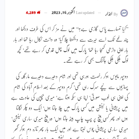
Last updated
اکتوبر 16, 2023
4,289
By
انذار
’’کیا تمہارے پاس گاڑی ہے؟‘‘ میں نے مڑ کر اس کی طرف دیکھا اور
چند لمحے تک اسے حیرت سے دیکھتا چلا گیا‘ وہ دانت نکال رہا تھا اور بار
بار اپنی داڑھی کھجا رہا تھا‘ پارک میں لوگ چہل قدمی کر رہے تھے‘ کچھ
لوگ ہلکی ہلکی جاگنگ بھی کر رہے تھے۔
دوپہر مایوس ہوکر رخصت ہورہی تھی اور شام دھیرے دھیرے مارگلہ کی
پہاڑیوں سے نیچے سرک رہی تھی‘ گرم دوپہر کے بعد اسلام آباد کی شام
کی اپنی ہی خوب صورتی‘ اپنا ہی سکھ ہوتا ہے‘ میری بچپن کی عادت ہے
میں پریشانی یا ٹینشن میں کسی پارک میں چلا جاتا ہوں‘ ایک دو چکر لگاتا
ہوں اور پھر کسی بینچ پر چپ چاپ بیٹھ جاتا ہوں‘ وہ بینچ میری ساری ٹینشن‘
میری ساری پریشانی چوس لیتا ہے اور میں ایک بار پھر تازہ دم ہوکر گھر