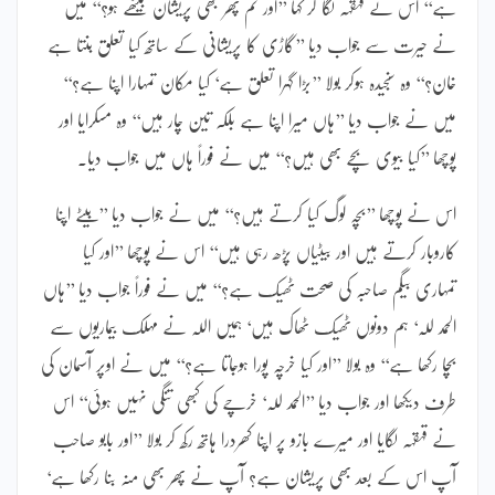
ہے‘‘ اس نے قہقہہ لگا کر کہا ’’اور تم پھر بھی پریشان بیٹھے ہو؟‘‘ میں
نے حیرت سے جواب دیا ’’گاڑی کا پریشانی کے ساتھ کیا تعلق بنتا ہے
خان؟‘‘ وہ سنجیدہ ہوکر بولا ’’بڑا گہرا تعلق ہے‘ کیا مکان تمہارا اپنا ہے؟‘‘
میں نے جواب دیا ’’ہاں میرا اپنا ہے بلکہ تین چار ہیں‘‘ وہ مسکرایا اور
پوچھا ’’کیا بیوی بچے بھی ہیں؟‘‘ میں نے فوراً ہاں میں جواب دیا۔
اس نے پوچھا ’’بچہ لوگ کیا کرتے ہیں؟‘‘ میں نے جواب دیا ’’بیٹے اپنا
کاروبار کرتے ہیں اور بیٹیاں پڑھ رہی ہیں‘‘ اس نے پوچھا ’’اور کیا
تمہاری بیگم صاحبہ کی صحت ٹھیک ہے؟‘‘ میں نے فوراً جواب دیا ’’ہاں
الحمد للہ‘ ہم دونوں ٹھیک ٹھاک ہیں‘ ہمیں اللہ نے مہلک بیماریوں سے
بچا رکھا ہے‘‘ وہ بولا ’’اور کیا خرچہ پورا ہوجاتا ہے؟‘‘ میں نے اوپر آسمان کی
طرف دیکھا اور جواب دیا ’’الحمد للہ‘ خرچے کی کبھی تنگی نہیں ہوئی‘‘ اس
نے قہقہہ لگایا اور میرے بازو پر اپنا کھردرا ہاتھ رکھ کر بولا ’’اور بابو صاحب
آپ اس کے بعد بھی پریشان ہے؟ آپ نے پھر بھی منہ بنا رکھا ہے‘