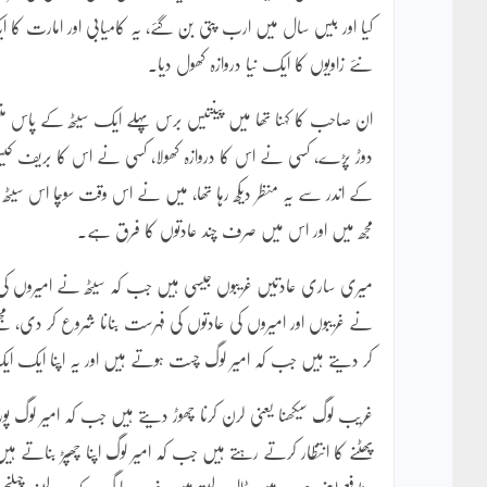
کیا اور بیس سال میں ارب پتی بن گئے، یہ کامیابی اور امارت کا 
نئے زاویوں کا ایک نیا دروازہ کھول دیا۔
ان صاحب کا کہنا تھا میں پینتیس برس پہلے ایک سیٹھ کے پاس منش
دوڑ پڑے، کسی نے اس کا دروازہ کھولا، کسی نے اس کا بریف کیس ن
کے اندر سے یہ منظر دیکھ رہا تھا، میں نے اس وقت سوچا اس سیٹھ او
مجھ میں اور اس میں صرف چند عادتوں کا فرق ہے۔
میری ساری عادتیں غریبوں جیسی ہیں جب کہ سیٹھ نے امیروں کی عادتی
نے غریبوں اور امیروں کی عادتوں کی فہرست بنانا شروع کر دی، م
کر دیتے ہیں جب کہ امیر لوگ چست ہوتے ہیں اور یہ اپنا ایک ای
غریب لوگ سیکھنا یعنی لرن کرنا چھوڑ دیتے ہیں جب کہ امیر لوگ پوری
پھٹنے کا انتظار کرتے رہتے ہیں جب کہ امیر لوگ اپنا چھپڑ بناتے ہیں،