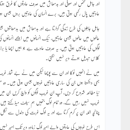
اور جاہل شخص اور صوفی اور بدمعاش میں صرف عادتوں کا فرق ہوتا ہ
عادتیں پال رکھی ہوتی ہیں، برے انسان کی عادتیں بروں جیسی ہو
جاہل جاہلوں کی طرح زندگی گزارتا ہے اور بدمعاش میں بدمعاشوں
عالموں میں عالموں جیسی عادتیں، نیک انسانوں میں اچھے انسانوں 
لوگوں کی عادتیں ہوتی ہیں، یہ صرف عادت ہے جو ہمیں اچھا یا برا، 
کلاس تبدیل ہوتے دیر نہیں لگتی۔
میں نے انھیں ٹوکا اور ان سے پوچھا لیکن میں نے بے شمار غریب 
بھی دیکھتا ہوں جن کی ساری عادتیں غریبوں جیسی ہوتی ہیں
نیا مطالعہ شروع کر دیں، آپ ان غریب لوگوں کو واچ کریں جن میں ا
غریب نہیں رہیں گے، وہ تمام لوگ جنھیں ہم سیلف میڈ کہتے ہیں، یہ
چنانچہ اللہ ان پر کرم کرتا ہے اور یہ لوگ غربت کی دلدل سے نک
اس طرح غریبوں کی عادتوں والے امیر لوگ زیادہ دیر تک امیر نہیں