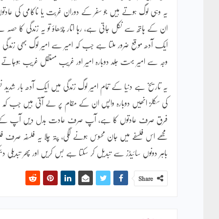
یہ وہی لوگ ہوتے ہیں جو سفر کے دوران غربت یا ناکامی کی عادتوں م
ان کے ہاتھ سے نکل جاتی ہے، رہا اتار چڑھاؤ تو یہ زندگی کا ح
ایک آدھ موقع ضرور ملتا ہے جب کہ امیر سے امیر لوگ بھی زندگی 
وجہ سے امیر بہت جلد دوبارہ امیر اور غریب مستقل غریب ہوجاتے
یہ تاریخ ہے دنیا کے تمام امیر لوگ زندگی میں ایک آدھ بار شدید
کی سکلز انھیں دوبارہ واپس ان کے مقام پر لے آتی ہیں جب کہ غ
فرق صرف عادتوں کا ہے، آپ صرف عادت بدل دیں آپ کے حالا
مجھے اس فلسفے میں جان محسوس ہونے لگی، پتہ چلا یہ فلسفہ صرف فلسفہ
باہر دونوں سائیڈز سے تبدیل کر سکتا ہے بس کریں اور پھر تبدیلی د
Share