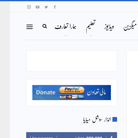
میگزین
ویڈیوز
تعلیم
ہمارا تعارف
انذار سوشل میڈیا
Like our page
Likes