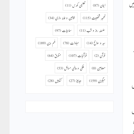
یں
ایمان
(87)
تعلیمی کورس
(11)
تعمیر شخصیت
(115)
خواتین و خانہ داری
(34)
سلسلہ روز و شب
(11)
سماجیات
(97)
سیر و سوانح
(14)
عبادات
(78)
فہم دین
(189)
قرآن
(2)
قرآنیات
(107)
متفرق
(64)
مضامین
(0)
ملکی و عالمی مسائل
(53)
میگزین
(159)
ویڈیوز
(27)
کتابیں
(28)
ی
ں