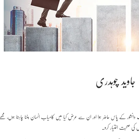
وید چوہدری
 دانشور کے پاس حاضر ہوا اور ان سے عرض کیا میں کامیاب انسان بننا چاہتا ہوں، مجھے
وں کی صحبت اختیار کرو۔