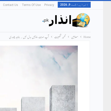
اتوار, اگست 9, 2026
Contact Us
Terms Of Use
Privacy
Home
مضامین
تعمیر شخصیت
آپ صرف عادتیں بدل لیں ۔ جاوید چوہدری