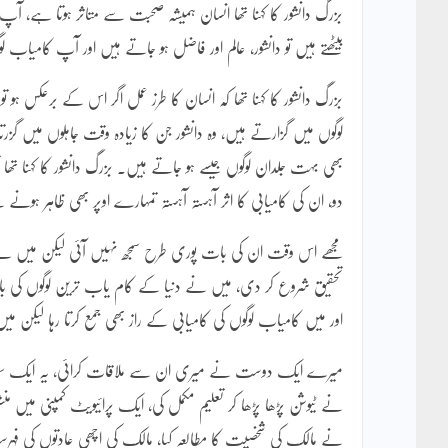
بزرگ دانشور کا کہنا تھا انسان ہمیشہ صحبت سے متاثر ہوتا ہے، آ
بیٹھتے ہیں تو دانشور، عالم اور فاضل ہو جاتے ہیں اور آپ کامیاب 
بزرگ دانشور کا کہنا تھا کہ انسان کا طرز عمل اگر اس کے برعکس ہو 
لوگوں میں گزارتے ہیں، وہ دانشور جن کا زیادہ وقت جاہلوں میں گ
بھی بہت جلدان لوگوں جیسے ہو جاتے ہیں۔ بزرگ دانشور کا کہنا تھا ت
دو، ان کی کامیابی کا اثر آہستہ آہستہ تمہارے اوپر بھی ظاہر ہونے 
مجھے اس وقت ان کی بات پوری طرح سمجھ نہیں آئی لیکن میں نے
تحقیق شروع کر دی، میں نے دنیا کے کام یاب ترین لوگوں کی بائی
اور میں کامیاب لوگوں کی کامیابی کے راز بھی جمع کرتا رہا لی
میرے ایک دوست نے میری ان سے ملاقات کرائی، یہ ایک سیلف می
نے ٹیوشن پڑھا پڑھا کر تعلیم مکمل کی، ایک پرائیویٹ کمپنی میں م
نے مالک کی شخصیت کا مطالعہ کیا، مالک کی اچھی عادتوں کی فہرست