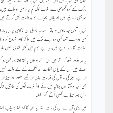
منافع اپنی جیب میں ڈال لیتے ہیں، غریب لوگ رسک لینے، چیلنج قبول
رسک کے گرد گھومتی ہے، غریب لوگ کم پر راضی ہو جاتے ہیں، یہ
سر بھی ڈھانپتے ہیں اور پاؤں چھپانے کا بندوبست بھی کرتے ہیں
غریب آدمی جلد مایوس ہو جاتا ہے، یہ چھوٹی سی ناکامی پر دل ہار
کسی دوسرے شہر، کسی دوسرے ملک میں جا کر کام شروع کر دیتا 
عبادت کا درجہ دیتے ہیں، یہ اپنے کام میں کبھی ڈنڈی نہیں م
یہ ہر وقت شکوہ کرتے ہیں، ان کے ہونٹوں پر اکثر اوقات کسی نہ
ہوتے ہیں، ان کے پاس شکایت اور شکوے کے لیے وقت نہیں ہوتا
اور اپنے سیٹھ کی عادتوں کی فہرست بنائی اور مجھے معلوم ہوا سیٹھ ا
بھی امیر ہوسکتا ہوں چنانچہ میں نے فوراً غریب لوگوں کی عادتیں ترک
سال بعد سیٹھ سے کہیں آگے کھڑا تھا۔
میں بڑی توجہ سے ان کی بات سنتا رہا، ان کا کہنا تھا کامیاب انس