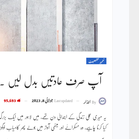
تعمیر شخصیت
آپ صرف عادتیں بدل لیں ۔ جا
Last updated
جولائی 8, 2023
95,693
By
انذار
یہ میری عملی زندگی کے ابتدائی دن تھے، میں لاہور میں ایک بزرگ
کیا کرنا چاہیے، وہ مسکرائے اور میٹھی آواز میں بولے پھر کامیاب لوگ