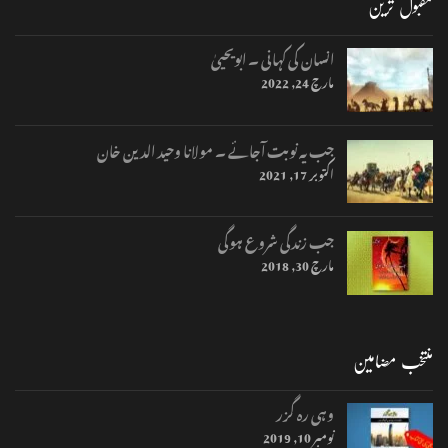
مقبول ترین
انسان کی کہانی ۔ ابویحییٰ
مارچ 24, 2022
جب یہ نوبت آجائے ۔ مولانا وحید الدین خان
اکتوبر 17, 2021
جب زندگی شروع ہوگی
مارچ 30, 2018
منتخب مضامین
وہی رہ گزر
نومبر 10, 2019