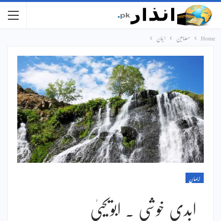
Home
مضامین
ایمان
ایمان
ابدی خوشی ۔ ابویحییٰ