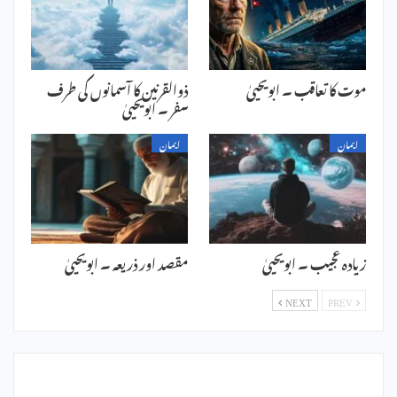
موت کا تعاقب ۔ ابویحییٰ
ذوالقرنین کا آسمانوں کی طرف
سفر ۔ ابویحییٰ
ایمان
ایمان
زیادہ عجیب ۔ ابویحییٰ
مقصد اور ذریعہ ۔ ابویحییٰ
NEXT
PREV