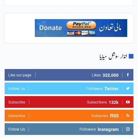
انذار سوشل میڈیا
322,000
Like our page
Likes
Twitter
Follow Us
Followers
132k
Subscribe
Subscribers
RSS
Subscribe
Subscribe
Instagram
Follow Us
Followers