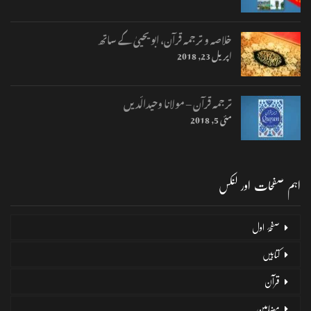
خلاصہ و ترجمہ قرآن، ابو یحییٰ کے ساتھ
اپریل 23, 2018
ترجمہ قرآن – مولانا وحیدالّدیں
مئی 5, 2018
اہم صفحات اور لنکس
صفحۂ اول
کتابیں
قرآن
مضامین