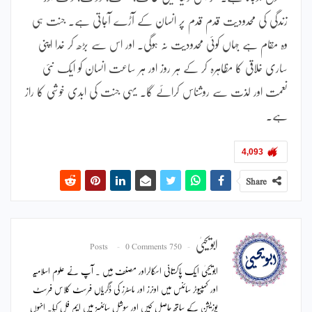
زندگی کی محدودیت قدم قدم پر انسان کے آڑے آجاتی ہے۔ جنت ہی
وہ مقام ہے جہاں کوئی محدودیت نہ ہوگی۔ اور اس سے بڑھ کر خدا اپنی
ساری خلاقی کا مظاہرہ کر کے ہر روز اور ہر ساعت انسان کو ایک نئی
نعمت اور لذت سے روشناس کرائے گا۔ یہی جنت کی ابدی خوشی کا راز
ہے۔
4,093
Share
ابویحییٰ
0 Comments
750 Posts
ابویحییٰ ایک پاکستانی اسکالراور مصنف ہیں ۔ آپ نے علوم اسلامیہ
اور کمپیوٹر سائنس میں اونرز اور ماسٹرز کی ڈگریاں فرسٹ کلاس فرسٹ
پوزیشن کے ساتھ حاصل کیں اور سوشل سائنسز میں ایم فل کیا۔ انہوں