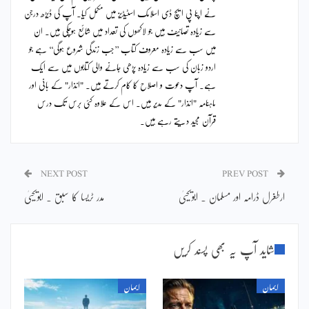
نے اپنا پی ایچ ڈی اسلامک اسٹیڈیز میں مکمل کیا۔ آپ کی ڈیڑھ درجن
سے زیادہ تصانیف ہیں جو لاکھوں کی تعداد میں شائع ہوچکی ہیں۔ ان
میں سب سے زیادہ معروف کتاب ’’جب زندگی شروع ہوگی‘‘ ہے جو
اردو زبان کی سب سے زیادہ پڑھی جانے والی کتابوں میں سے ایک
ہے۔ آپ دعوت و اصلاح کا کام کرتے ہیں۔ "انذار" کے بانی اور
ماہنامہ "انذار" کے مدیر ہیں۔ اس کے علاوہ کئی برس تک درس
قرآن مجید دیتے رہے ہیں۔
NEXT POST
PREV POST
ارطغرل ڈرامہ اور مسلمان ۔ ابویحییٰ
مدر ٹریسا کا سبق ۔ ابویحییٰ
شاید آپ یہ بھی پسند کریں
ایمان
ایمان