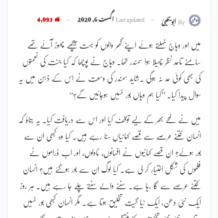
Last updated
اگست 6, 2020
4,093
By
ابویحییٰ
میں اور وہاج ٹہلتے ہوئے اپنے گھر والوں کو بہت پیچھے چھوڑ آئے تھے
سامنے تاحد نظر پھیلا ہوا سمندر تھا۔ وہاج نے پوچھا کہ کیا جنت کی نعمتوں
کی بھی کوئی حد نہ ہوگی ۔شاید سمندر کی وسعت نے اس کے ذہن میں یہ
سوال پیدا کیا۔ ’’کیا ہم وہاں بور نہیں ہوجائیں گے؟‘‘
میں نے لمحے بھر کے لیے توقف کیا اور اس سے دریافت کیا۔ یہ بتاؤ کہ
انسان کتنے عرصے سے قصے کہانیاں سنا رہے ہیں۔ کیا وہ کبھی ان سے
بور ہوئے؟ ان قصے کہانیوں نے افسانوں، ناولوں، اور اب ڈراموں نے
فلموں کی شکل اختیار کر لی ہے۔ کیا لوگ اِن سے بور ہوگئے ہیں؟ انسان
کتنے عرصے سے گا رہا ہے۔ سننے والے سنتے چلے جا رہے ہیں۔ ہر روز
ایک نئی دھن، ایک نیا گیت تخلیق ہوتا ہے۔ مگر انسان کبھی بور نہیں