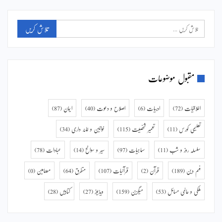
مقبول موضوعات
اخلاقیات
(72)
ادبیات
(6)
اصلاح و دعوت
(40)
ایمان
(87)
تعلیمی کورس
(11)
تعمیر شخصیت
(115)
خواتین و خانہ داری
(34)
سلسلہ روز و شب
(11)
سماجیات
(97)
سیر و سوانح
(14)
عبادات
(78)
فہم دین
(189)
قرآن
(2)
قرآنیات
(107)
متفرق
(64)
مضامین
(0)
ملکی و عالمی مسائل
(53)
میگزین
(159)
ویڈیوز
(27)
کتابیں
(28)