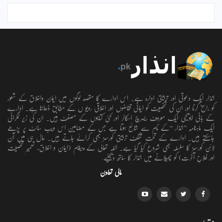
انذار ایک دعوتی اور تربیتی ادارہ ہے۔ اس ادارے کا مقصد لوگوں میں ایمان واخلاق کے شعور
کو راسخ کرنا اور ان کی شخصیت کو ایمانی تقاضوں اور اخلاقی رویو ں کے مطابق ڈھالنا ہے۔ ادارے
کے بانی ابویحییٰ ایک معروف ریسرچ اسکالر اور کئی کتابوں کے مصنف ہیں۔ ان کی زیر نگرانی
ایک ماہنامہ ’’انذار ‘‘کے نام سے شائع ہوتا ہے جس کے مضامین اس ویب سائٹ پر پڑھے
جاسکتے ہیں۔ ادارے کے تحت مختلف تربیتی کورسز بھی کرائے جاتے ہیں۔ حال ہی میں آن
لائن کورسز کا سلسلہ بھی شروع کیا گیا ہے۔ اللہ تعالٰی کے پیغام (ایمان و اخلاق، تعمیرِ شخصیت
اور فلاحِ آخرت) کو پھیلانے میں انذار کا ساتھ دیجئیے.
مالی تعاون