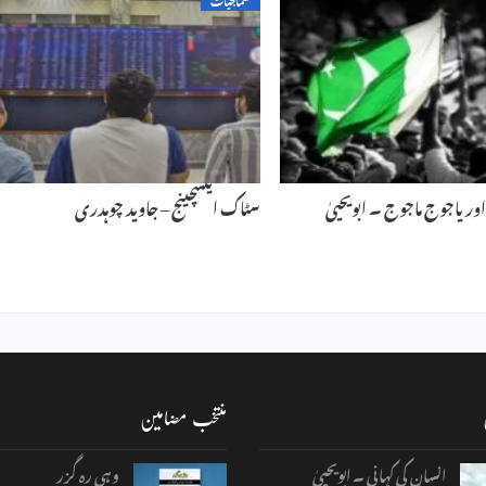
اور یاجوج ماجوج ۔ ابویحییٰ
سٹاک ایکسچینج – جاوید چوہدری
منتخب مضامین
انسان کی کہانی ۔ ابویحییٰ
وہی رہ گزر