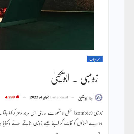
سماجیات
زومبی ۔ ابویحییٰ
Last updated
جون 4, 2022
4,990
By
ابویحییٰ
زومبی (zombie) عقل و شعور سے عاری اس مردہ دھڑ کو ک
دوسرے انسانوں کو کاٹ کر اپنے جیسے زومبی بناتے ہوئے دکھایا ج