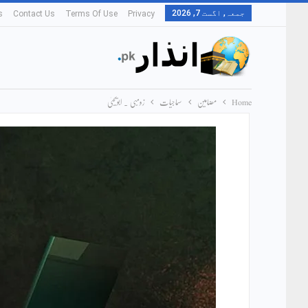
جمعہ, اگست 7, 2026
s
Contact Us
Terms Of Use
Privacy
Home
مضامین
سماجیات
زومبی ۔ ابویحییٰ