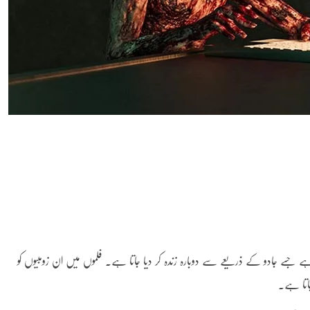
ہا جاتا ہے جسے جادو کے ذریعے سے دوبارہ زندہ کر دیا جاتا ہے۔ فلموں میں ان زومبیوں کو
اتا ہے۔