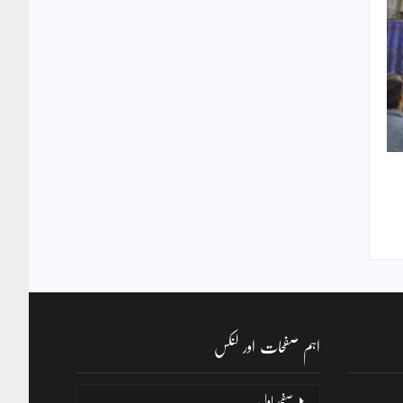
اہم صفحات اور لنکس
صفحۂ اول