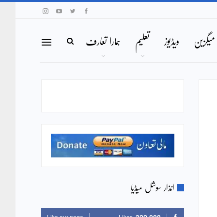
میگزین
ویڈیوز
تعلیم
ہمارا تعارف
انذار سوشل میڈیا
Like our page
Likes