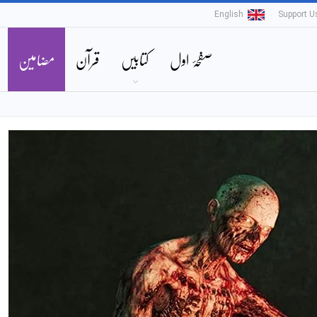
English
Support U
صفحۂ اول
کتابیں
قرآن
مضامین