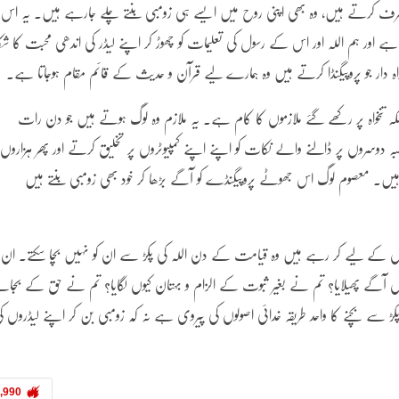
ر صرف کرتے ہیں، وہ بھی اپنی روح میں ایسے ہی زومبی بنتے چلے جارہے ہیں۔ یہ اس
اور ہم اللہ اور اس کے رسول کی تعلیمات کو چھوڑ کر اپنے لیڈر کی اندھی محبت کا شکا
اہ دار جو پروپیگنڈا کرتے ہیں وہ ہمارے لیے قرآن و حدیث کے قائم مقام ہوجاتا ہے۔
لکہ تنخواہ پر رکھے گئے ملازموں کا کام ہے۔ یہ ملازم وہ لوگ ہوتے ہیں جو دن رات
ملبہ دوسروں پر ڈالنے والے نکات کو اپنے اپنے کمپیوٹروں پر تخلیق کرتے اور پھر ہزاروں
ہیں۔ معصوم لوگ اس جھوٹے پروپیگنڈے کو آگے بڑھا کر خود بھی زومبی بنتے ہیں
یڈروں کے لیے کر رہے ہیں وہ قیامت کے دن اللہ کی پکڑ سے ان کو نہیں بچا سکتے۔ ان
وں آگے پھیلایا؟ تم نے بغیر ثبوت کے الزام و بہتان کیوں لگایا؟ تم نے حق کے بجائ
 سے بچنے کا واحد طریقہ خدائی اصولوں کی پیروی ہے نہ کہ زومبی بن کر اپنے لیڈروں ک
,990