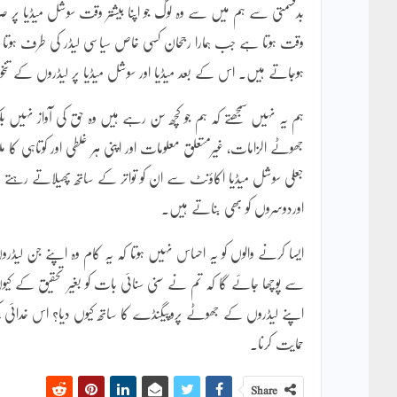
بدقسمتی سے ہم میں سے وہ لوگ جو اپنا بیشتر وقت سوشل میڈیا پ
وقت ہوتا ہے جب ہمارا رجحان کسی خاص سیاسی لیڈر کی طرف ہوتا ہے 
ہوجاتے ہیں۔ اس کے بعد میڈیا اور سوشل میڈیا پر لیڈروں کے تنخو
ہم یہ نہیں سمجھتے کہ ہم جو کچھ سن رہے ہیں وہ حق کی آواز نہیں ب
جھوٹے الزامات، غیرمتعلق معلومات اور اپنی ہر غلطی اور کوتاہی کا 
جعلی سوشل میڈیا اکاؤنٹ سے ان کو تواتر کے ساتھ پھیلاتے رہتے 
اوردوسروں کو بھی بناتے ہیں۔
ایسا کرنے والوں کو یہ احساس نہیں ہوتا کہ یہ کام وہ اپنے جن ل
سے پوچھا جائے گا کہ تم نے سنی سنائی بات کو بغیر تحقیق کے کی
اپنے لیڈروں کے جھوٹے پروپیگنڈے کا ساتھ کیوں دیا؟ اس خدائی پکڑ
حمایت کرنا۔
Share