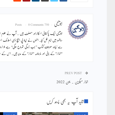
ابویحییٰ
0 Comments
750 Posts
ابویحییٰ ایک پاکستانی اسکالراور مصنف ہیں ۔ آپ نے علوم اس
سائنسز میں ایم فل کیا۔ انہوں نے اپنا پی ایچ ڈی اسلامک اس
سے زیادہ معروف کتاب ’’جب زندگی شروع ہوگی‘‘ ہے جو ار
"انذار" کے بانی اور ماہنامہ "انذار" کے مدیر ہیں۔ اس ک
PREV POST
انذار میگزین ۔ جون 2022
شاید آپ یہ بھی پسند کریں
سماجیات
سماجیات