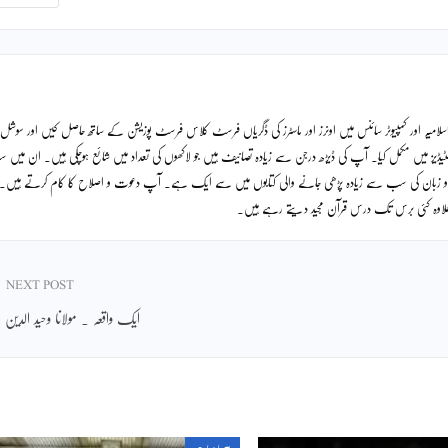
لامیہ اور کمپیوٹر سائنس میں اونرز اور ماسٹرز کی ڈگریاں فرسٹ کلاس فرسٹ پوزیشن کے ساتھ حاصل کیں اور سوشل
ٹیڈیز میں مکمل کیا۔ آپ کی ڈیڑھ درجن سے زیادہ تصانیف ہیں جو لاکھوں کی تعداد میں شائع ہوچکی ہیں۔ ان میں
دو زبان کی سب سے زیادہ پڑھی جانے والی کتابوں میں سے ایک ہے۔ آپ دعوت و اصلاح کا کام کرتے ہیں۔
ے علاوہ کئی برس تک درس قرآن مجید دیتے رہے ہیں۔
NEXT POST
ایک واقعہ ۔ مولانا وحید الدین 
سماجیات