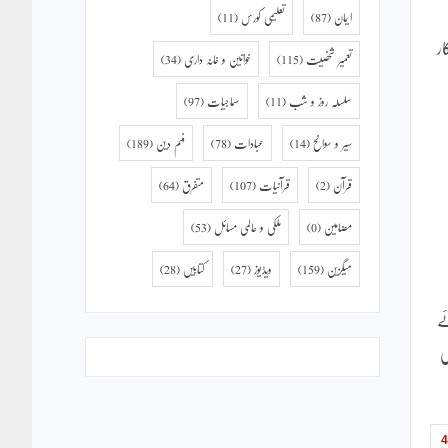
ایمان
(87)
تعلیمی کورس
(11)
ر
تعمیر شخصیت
(115)
خواتین و خانہ داری
(34)
سلسلہ روز و شب
(11)
سماجیات
(97)
سیر و سوانح
(14)
عبادات
(78)
فہم دین
(189)
قرآن
(2)
قرآنیات
(107)
متفرق
(64)
مضامین
(0)
ملکی و عالمی مسائل
(53)
میگزین
(159)
ویڈیوز
(27)
کتابیں
(28)
ے
ی
4