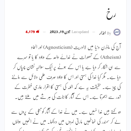
رخ
Last updated
جون 19, 2023
4,179
By
انذار
آج کی ماڈرن دنیا میں لاادریت (Agnosticism) اور الحاد
(Atheism) کے تصورات نے خدائے واحد کے وجود کا یا تو سرے
سے ہی انکار کر دیا ہے یا اس کے ہونے پر ایک سوالیہ نشان چسپاں کر
دیا ہے۔ مگر کیا خدا کی ہستی اور اس کا وجود صرف علمی دلائل سے ماننے
کی چیز ہے۔ حقیقت یہ ہے کہ اللہ کی ہستی کا اقرار ہماری فطرت کے
اندر سے ابھرتا ہے۔ اس کے آثار کائنات کی ہر شے میں ملتے ہیں۔
وہ کہتے ہیں خدا نہیں ہے۔ میں نے خدا کے آثار کو تتلی کے پروں سے
لے کر سمندر کی ٹھاٹھیں مارتی لہروں میں دیکھا۔ میں نے انھیں ہواؤں