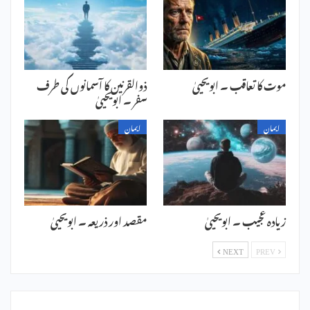
موت کا تعاقب ۔ ابویحییٰ
ذوالقرنین کا آسمانوں کی طرف
سفر ۔ ابویحییٰ
ایمان
ایمان
زیادہ عجیب ۔ ابویحییٰ
مقصد اور ذریعہ ۔ ابویحییٰ
NEXT
PREV