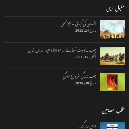
مقبول ترین
انسان کی کہانی ۔ ابویحییٰ
مارچ 24, 2022
جب یہ نوبت آجائے ۔ مولانا وحید الدین خان
اکتوبر 17, 2021
جب زندگی شروع ہوگی
مارچ 30, 2018
منتخب مضامین
وہی رہ گزر