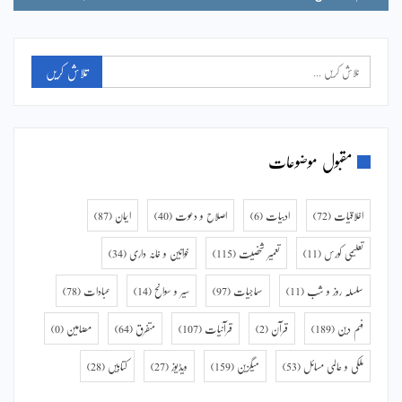
مقبول موضوعات
اخلاقیات
(72)
ادبیات
(6)
اصلاح و دعوت
(40)
ایمان
(87)
تعلیمی کورس
(11)
تعمیر شخصیت
(115)
خواتین و خانہ داری
(34)
سلسلہ روز و شب
(11)
سماجیات
(97)
سیر و سوانح
(14)
عبادات
(78)
فہم دین
(189)
قرآن
(2)
قرآنیات
(107)
متفرق
(64)
مضامین
(0)
ملکی و عالمی مسائل
(53)
میگزین
(159)
ویڈیوز
(27)
کتابیں
(28)