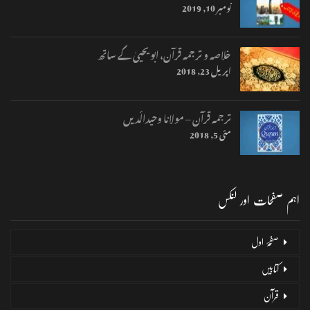
نومبر 10, 2019
خلاصہ و ترجمہ قرآن، ابو یحییٰ کے ساتھ
اپریل 23, 2018
ترجمہ قرآن – مولانا وحیدالّدیں
مئی 5, 2018
اہم صفحات اور لنکس
صفحۂ اول
کتابیں
قرآن