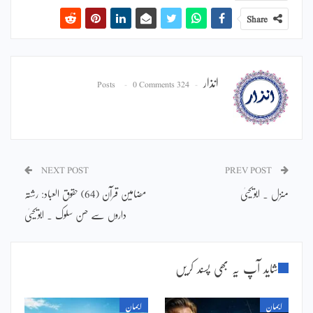
Share
انذار
0 Comments
324 Posts
NEXT POST
PREV POST
منزل ۔ ابویحییٰ
مضامین قرآن (64) حقوق العباد: رشتہ
داروں سے حسن سلوک ۔ ابویحییٰ
شاید آپ یہ بھی پسند کریں
ایمان
ایمان