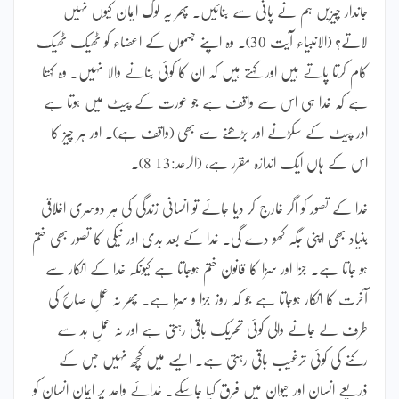
جاندار چیزیں ہم نے پانی سے بنائیں۔ پھر یہ لوگ ایمان کیوں نہیں
لاتے؟ (الانبیاء آیت 30)۔ وہ اپنے جسموں کے اعضاء کو ٹھیک ٹھیک
کام کرتا پاتے ہیں اور کہتے ہیں کہ ان کا کوئی بنانے والا نہیں۔ وہ کہتا
ہے کہ خدا ہی اس سے واقف ہے جو عورت کے پیٹ میں ہوتا ہے
اور پیٹ کے سکڑنے اور بڑھنے سے بھی (واقف ہے)۔ اور ہر چیز کا
اس کے ہاں ایک اندازہ مقرر ہے، (الرعد:13 8)۔
خدا کے تصور کو اگر خارج کر دیا جائے تو انسانی زندگی کی ہر دوسری اخلاقی
بنیاد بھی اپنی جگہ کھو دے گی۔ خدا کے بعد بدی اور نیکی کا تصور بھی ختم
ہو جاتا ہے۔ جزا اور سزا کا قانون ختم ہوجاتا ہے کیونکہ خدا کے انکار سے
آخرت کا انکار ہوجاتا ہے جو کہ روز جزا و سزا ہے۔ پھر نہ عملِ صالح کی
طرف لے جانے والی کوئی تحریک باقی رہتی ہے اور نہ عملِ بد سے
رکنے کی کوئی ترغیب باقی رہتی ہے۔ ایسے میں کچھ نہیں جس کے
ذریعے انسان اور حیوان میں فرق کیا جاسکے۔ خدائے واحد پر ایمان انسان کو