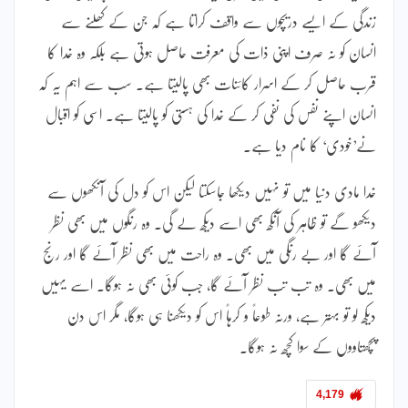
زندگی کے ایسے دریچوں سے واقف کراتا ہے کہ جن کے کھلنے سے
انسان کو نہ صرف اپنی ذات کی معرفت حاصل ہوتی ہے بلکہ وہ خدا کا
قرب حاصل کر کے اسرار کائنات بھی پالیتا ہے۔ سب سے اہم یہ کہ
انسان اپنے نفس کی نفی کر کے خدا کی ہستی کو پالیتا ہے۔ اسی کو اقبال
نے’خودی‘ کا نام دیا ہے۔
خدا مادی دنیا میں تو نہیں دیکھا جاسکتا لیکن اس کو دل کی آنکھوں سے
دیکھو گے تو ظاہر کی آنکھ بھی اسے دیکھ لے گی۔ وہ رنگوں میں بھی نظر
آئے گا اور بے رنگی میں بھی۔ وہ راحت میں بھی نظر آئے گا اور رنج
میں بھی۔ وہ تب تب نظر آئے گا، جب کوئی بھی نہ ہوگا۔ اسے یہیں
دیکھ لو تو بہتر ہے، ورنہ طوعاً و کرہاً اس کو دیکھنا ہی ہوگا، مگر اس دن
پچھتاووں کے سوا کچھ نہ ہوگا۔
4,179