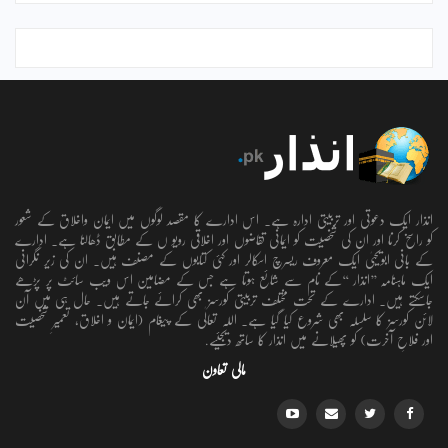
انذار ایک دعوتی اور تربیتی ادارہ ہے۔ اس ادارے کا مقصد لوگوں میں ایمان واخلاق کے شعور
کو راسخ کرنا اور ان کی شخصیت کو ایمانی تقاضوں اور اخلاقی رویو ں کے مطابق ڈھالنا ہے۔ ادارے
کے بانی ابویحییٰ ایک معروف ریسرچ اسکالر اور کئی کتابوں کے مصنف ہیں۔ ان کی زیر نگرانی
ایک ماہنامہ ’’انذار ‘‘کے نام سے شائع ہوتا ہے جس کے مضامین اس ویب سائٹ پر پڑھے
جاسکتے ہیں۔ ادارے کے تحت مختلف تربیتی کورسز بھی کرائے جاتے ہیں۔ حال ہی میں آن
لائن کورسز کا سلسلہ بھی شروع کیا گیا ہے۔ اللہ تعالٰی کے پیغام (ایمان و اخلاق، تعمیرِ شخصیت
اور فلاحِ آخرت) کو پھیلانے میں انذار کا ساتھ دیجئیے.
مالی تعاون