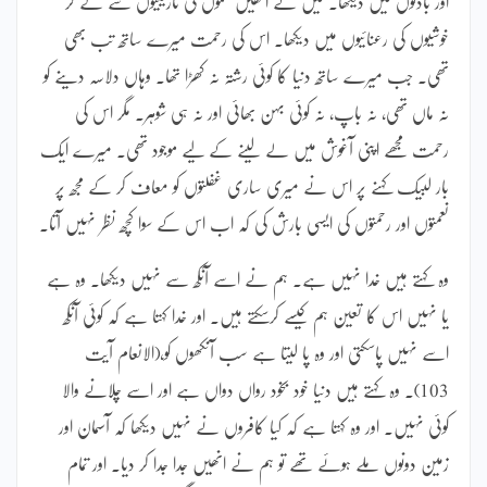
اور بادلوں میں دیکھا۔ میں نے انھیں غموں کی تاریکیوں سے لے کر
خوشیوں کی رعنائیوں میں دیکھا۔ اس کی رحمت میرے ساتھ تب بھی
تھی۔ جب میرے ساتھ دنیا کا کوئی رشتہ نہ کھڑا تھا۔ وہاں دلاسہ دینے کو
نہ ماں تھی، نہ باپ، نہ کوئی بہن بھائی اور نہ ہی شوہر۔ مگر اس کی
رحمت مجھے اپنی آغوش میں لے لینے کے لیے موجود تھی۔ میرے ایک
بار لبیک کہنے پر اس نے میری ساری غفلتوں کو معاف کر کے مجھ پر
نعمتوں اور رحمتوں کی ایسی بارش کی کہ اب اس کے سوا کچھ نظر نہیں آتا۔
وہ کہتے ہیں خدا نہیں ہے۔ ہم نے اسے آنکھ سے نہیں دیکھا۔ وہ ہے
یا نہیں اس کا تعین ہم کیسے کرسکتے ہیں۔ اور خدا کہتا ہے کہ کوئی آنکھ
اسے نہیں پاسکتی اور وہ پا لیتا ہے سب آنکھوں کو،(الانعام آیت
103)۔ وہ کہتے ہیں دنیا خود بخود رواں دواں ہے اور اسے چلانے والا
کوئی نہیں۔ اور وہ کہتا ہے کہ کیا کافروں نے نہیں دیکھا کہ آسمان اور
زمین دونوں ملے ہوئے تھے تو ہم نے انھیں جدا جدا کر دیا۔ اور تمام