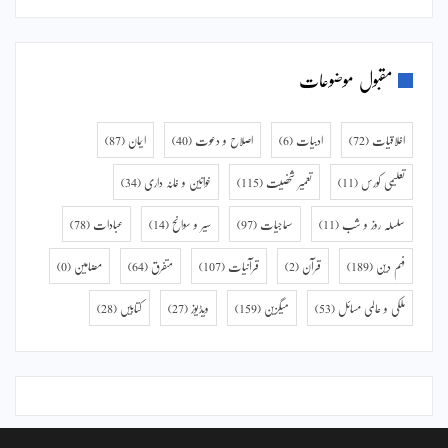
مقبول موضوعات
اخلاقیات
(72)
ادبیات
(6)
اصلاح و دعوت
(40)
ایمان
(87)
تعلیمی کورس
(11)
تعمیر شخصیت
(115)
خواتین و خانہ داری
(34)
سلسلہ روز و شب
(11)
سماجیات
(97)
سیر و سوانح
(14)
عبادات
(78)
فہم دین
(189)
قرآن
(2)
قرآنیات
(107)
متفرق
(64)
مضامین
(0)
ملکی و عالمی مسائل
(53)
میگزین
(159)
ویڈیوز
(27)
کتابیں
(28)