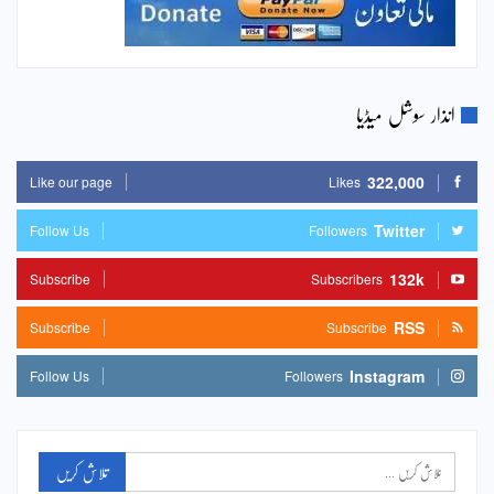
انذار سوشل میڈیا
322,000
Like our page
Likes
Twitter
Follow Us
Followers
132k
Subscribe
Subscribers
RSS
Subscribe
Subscribe
Instagram
Follow Us
Followers