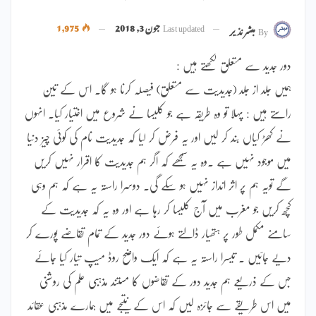
Last updated
جون 3, 2018
1,975
By
مبشر نذیر
دور جدید سے متعلق لکھتے ہیں :
ہمیں جلد از جلد (جدیدیت سے متعلق) فیصلہ کرنا ہو گا۔ اس کے تین
راستے ہیں : پہلا تو وہ طریقہ ہے جو کلیسا نے شروع میں اختیار کیا۔ انہوں
نے کھڑ کیاں بند کر لیں اور یہ فرض کر لیا کہ جدیدیت نام کی کوئی چیز دنیا
میں موجود نہیں ہے ۔وہ یہ سمجھے کہ اگر ہم جدیدیت کا اقرار نہیں کریں
گے تویہ ہم پر اثر انداز نہیں ہو سکے گی۔ دوسرا راستہ یہ ہے کہ ہم وہی
کچھ کریں جو مغرب میں آج کلیسا کر رہا ہے اور وہ یہ کہ جدیدیت کے
سامنے مکمل طور پر ہتھیار ڈالتے ہوئے دور جدید کے تمام تقاضے پورے کر
دیے جائیں ۔ تیسرا راستہ یہ ہے کہ ایک واضح روڈ میپ تیار کیا جائے
جس کے ذریعے ہم جدید دور کے تقاضوں کا مستند مذہبی علم کی روشنی
میں اس طریقے سے جائزہ لیں کہ اس کے نتیجے میں ہمارے مذہبی عقائد