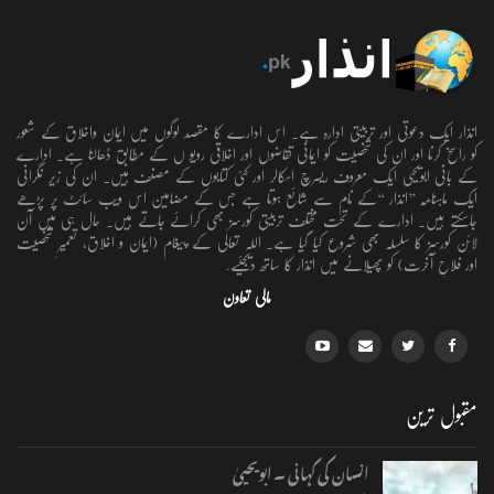
انذار ایک دعوتی اور تربیتی ادارہ ہے۔ اس ادارے کا مقصد لوگوں میں ایمان واخلاق کے شعور
کو راسخ کرنا اور ان کی شخصیت کو ایمانی تقاضوں اور اخلاقی رویو ں کے مطابق ڈھالنا ہے۔ ادارے
کے بانی ابویحییٰ ایک معروف ریسرچ اسکالر اور کئی کتابوں کے مصنف ہیں۔ ان کی زیر نگرانی
ایک ماہنامہ ’’انذار ‘‘کے نام سے شائع ہوتا ہے جس کے مضامین اس ویب سائٹ پر پڑھے
جاسکتے ہیں۔ ادارے کے تحت مختلف تربیتی کورسز بھی کرائے جاتے ہیں۔ حال ہی میں آن
لائن کورسز کا سلسلہ بھی شروع کیا گیا ہے۔ اللہ تعالٰی کے پیغام (ایمان و اخلاق، تعمیرِ شخصیت
اور فلاحِ آخرت) کو پھیلانے میں انذار کا ساتھ دیجئیے.
مالی تعاون
مقبول ترین
انسان کی کہانی ۔ ابویحییٰ