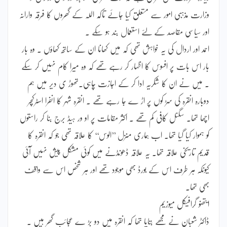
وزارت مذہبی امور سے متعلق کیا جائے تاکہ اللہ کے گھروں کا فرقہ وارانہ
اور سیاسی مقاصد کے لئے استعمال بند ہو سکے ۔
احمد اور اردال کی یہ خواہش تھی کہ میں کھانا ان کے ساتھ کھاؤں ۔ وہ بار
بار اس بات پر افسوس کا اظہار کر رہے تھے کہ وہ میرا کام نہیں کر سکے
۔ میں نے ان کا شکریہ ادا کر کے اجازت چاہی۔تھوڑ ی دیر میں ہم
دوبارہ انقرہ کی سڑ کوں پر اڑ ے جا رہے تھے ۔ انقرہ شہر کا انفرا اسٹرکچر
اچھا تھا۔ سگنل کافی کم تھے ۔ اکثر مقامات پر او ور ہیڈ برج بنا کر راستوں
کو ہموار کیا گیا تھا۔ اب ہماری منزل ’’الوس‘‘ کا علاقہ تھی جو کہ انقرہ کا
قدیم تاریخی علاقہ تھا۔ یہ علاقہ ڈھونڈنے میں کوئی مشکل پیش نہیں آئی
کیونکہ ہر طرف اس کے بورڈ بھی موجود تھے اور ہر شخص اس سے واقف
بھی تھا۔
ایتھنو گرافیکل میوزیم
ڈاکٹر شعبان نے مجھے بتایا تھا کہ انقرہ میں دو بڑ ے عجائب گھر ہیں ۔