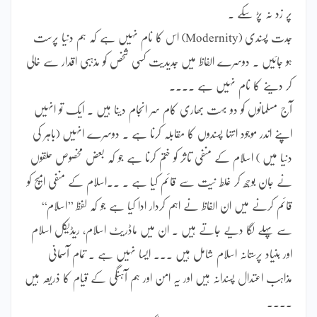
پر زد نہ پڑ سکے ۔
جدت پسندی (Modernity) اس کا نام نہیں ہے کہ ہم دنیا پرست
ہو جائیں ۔ دوسرے الفاظ میں جدیدیت کسی شخص کو مذہبی اقدار سے خالی
کر دینے کا نام نہیں ہے ۔۔۔۔
آج مسلمانوں کو دو بہت بھاری کام سر انجام دینا ہیں ۔ ایک تو انہیں
اپنے اندر موجود انتہا پسندوں کا مقابلہ کرنا ہے ۔ دوسرے انہیں (باہر کی
دنیا میں ) اسلام کے منفی تاثر کو ختم کرنا ہے جو کہ بعض مخصوص حلقوں
نے جان بوجھ کر غلط نیت سے قائم کیا ہے ۔ ۔۔اسلام کے منفی امیج کو
قائم کرنے میں ان الفاظ نے اہم کردار ادا کیا ہے جو کہ لفظ ’’اسلام‘‘
سے پہلے لگا دیے جاتے ہیں ۔ ان میں ماڈریٹ اسلام، ریڈیکل اسلام
اور بنیاد پرستانہ اسلام شامل ہیں ۔۔۔ ایسا نہیں ہے ۔ تمام آسمانی
مذاہب اعتدال پسندانہ ہیں اور یہ امن اور ہم آہنگی کے قیام کا ذریعہ ہیں
۔۔۔۔