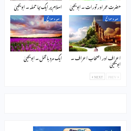
حضرت عمر اور تورات ۔ ابویحییٰ
اسلام پر ایک نیا حملہ ۔ ابویحییٰ
سیر و سوانح
سیر و سوانح
اعراف اور اصحاب اعراف ۔
ایک مرد باعمل ۔ ابویحییٰ
ابویحییٰ
NEXT
PREV