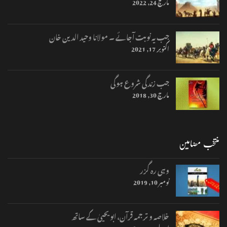
مارچ 24, 2022
جب یہ نوبت آجائے ۔ مولانا وحید الدین خان
اکتوبر 17, 2021
جب زندگی شروع ہوگی
مارچ 30, 2018
منتخب مضامین
وہی رہ گزر
نومبر 10, 2019
خلاصہ و ترجمہ قرآن، ابو یحییٰ کے ساتھ