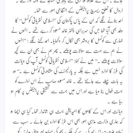
اردال کا تعلق ریسرچ پراجیکٹس کے انتظامی امور سے تھا۔
احمد بتانے لگے کہ ان کے پاس پاکستان کی ’’اسلامی نظریاتی کونسل‘‘ کا
وفد بھی آیا تھا جس کی سربراہی ڈاکٹر خالد مسعود کر رہے تھے ۔ انہوں نے
الماری سے کونسل کا بروشر بھی نکال کر دکھایا۔ احمد کہنے لگے : ’’انہوں
نے ہم سے بہت سے سوالات پوچھے ۔ پھر ہم نے بھی ان سے کچھ
سوالات پوچھے ۔‘‘ میں نے کہا: ’’اسلامی نظریاتی کونسل آپ کی دیانت
کی طرز کا ادارہ نہیں ہے بلکہ یہ پارلیمنٹ کی مشاورتی کونسل ہے ۔‘‘ وہ
یہ بات پہلے سے جانتے تھے ۔ خالد مسعود صاحب نے اس ادارے کو
بہت فعال بنا دیا ہے اور اس میں بہت سے تحقیقی پراجیکٹس پر کام ہو
رہا ہے ۔
دیانت اور اس کے کاموں کا امپریشن بہت ہی شاندار تھا۔ کیا ہی اچھا ہو
کہ ہماری وزارت مذہبی امور بھی اس طرز کا ادارہ بن جائے ۔ سب سے
زیادہ ضرورت اس امر کی ہے کہ ملک بھر کی مساجد اور دینی مدارس کو