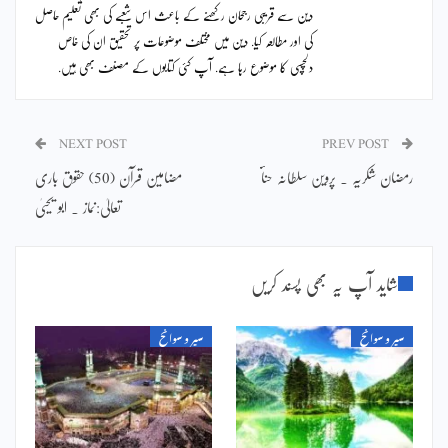
دین سے قریبی رجحان رکھنے کے باعث اس شعبے کی بھی تعلیم حاصل
کی اور مطالعہ کیا. دین میں مختلف موضوعات پر تحقیق ان کی خاص
دلچسپی کا موضوع رہا ہے. آپ کئی کتابوں کے مصنف بھی ہیں.
NEXT POST
PREV POST
رمضان شکریہ ۔ پروین سلطانہ حناؔ
مضامین قرآن (50) حقوق باری
تعالیٰ:نماز ۔ ابو یحییٰ
شاید آپ یہ بھی پسند کریں
سیر و سوانح
سیر و سوانح