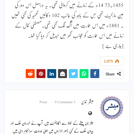
1455۔73 14ء کے زمانے میں کروائی تھی۔ یہ دراصل اس دور کی
مین مارکیٹ تھی جس کے باہر کی جانب 102 دکانیں تعمیر کی گئی تھیں
۔ 1881ء میں اس عمارت میں آگ لگ گئی تھی۔مصطفی کمال کے
زمانے میں اس عمارت کو عجائب گھر میں تبدیل کر دیا گیا تھا۔
[جاری ہے ]
1,975
Share
مبشر نذیر
0 Comments
3 Posts
مبشر نذیر پیشے کے لحاظ سے اکاؤنٹنٹ ہیں. آپ نے اندرون ملک اور
بیرون ملک کے کئی نامور اداروں میں اپنی خدمات سرانجام دی ہیں.