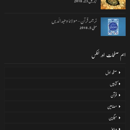
اپریل 23, 2018
ترجمہ قرآن – مولانا وحیدالّدیں
مئی 5, 2018
اہم صفحات اور لنکس
صفحۂ اول
کتابیں
قرآن
مضامین
میگزین
ویڈیوز