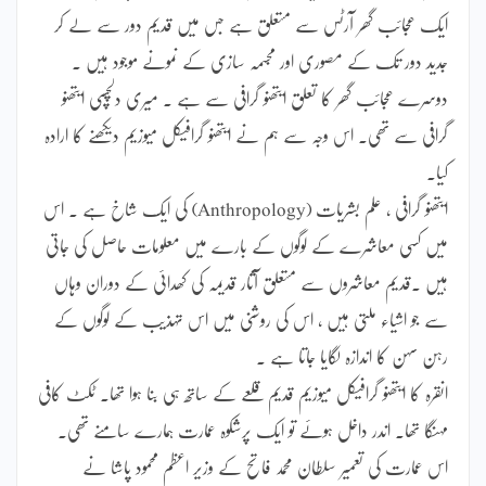
ایک عجائب گھر آرٹس سے متعلق ہے جس میں قدیم دور سے لے کر
جدید دور تک کے مصوری اور مجسمہ سازی کے نمونے موجود ہیں ۔
دوسرے عجائب گھر کا تعلق ایتھنو گرافی سے ہے ۔ میری دلچسپی ایتھنو
گرافی سے تھی۔ اس وجہ سے ہم نے ایتھنو گرافیکل میوزیم دیکھنے کا ارادہ
کیا۔
ایتھنو گرافی ، علم بشریات (Anthropology) کی ایک شاخ ہے ۔ اس
میں کسی معاشرے کے لوگوں کے بارے میں معلومات حاصل کی جاتی
ہیں ۔قدیم معاشروں سے متعلق آثار قدیمہ کی کھدائی کے دوران وہاں
سے جو اشیاء ملتی ہیں ، اس کی روشنی میں اس تہذیب کے لوگوں کے
رہن سہن کا اندازہ لگایا جاتا ہے ۔
انقرہ کا ایتھنو گرافیکل میوزیم قدیم قلعے کے ساتھ ہی بنا ہوا تھا۔ ٹکٹ کافی
مہنگا تھا۔ اندر داخل ہوئے تو ایک پرشکوہ عمارت ہمارے سامنے تھی۔
اس عمارت کی تعمیر سلطان محمد فاتح کے وزیر اعظم محمود پاشا نے