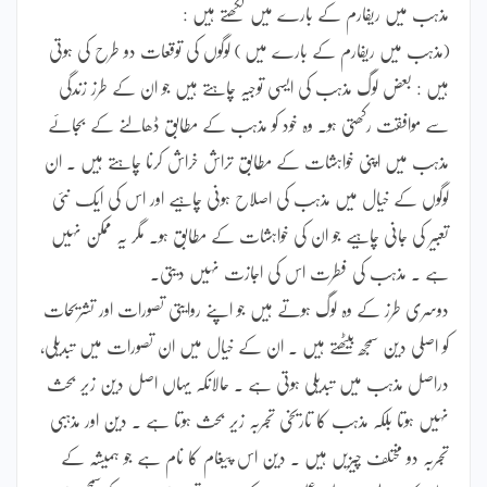
مذہب میں ریفارم کے بارے میں لکھتے ہیں :
(مذہب میں ریفارم کے بارے میں ) لوگوں کی توقعات دو طرح کی ہوتی
ہیں : بعض لوگ مذہب کی ایسی توجیہ چاہتے ہیں جو ان کے طرز زندگی
سے موافقت رکھتی ہو۔ وہ خود کو مذہب کے مطابق ڈھالنے کے بجائے
مذہب میں اپنی خواہشات کے مطابق تراش خراش کرنا چاہتے ہیں ۔ ان
لوگوں کے خیال میں مذہب کی اصلاح ہونی چاہیے اور اس کی ایک نئی
تعبیر کی جانی چاہیے جو ان کی خواہشات کے مطابق ہو۔ مگر یہ ممکن نہیں
ہے ۔ مذہب کی فطرت اس کی اجازت نہیں دیتی۔
دوسری طرز کے وہ لوگ ہوتے ہیں جو اپنے روایتی تصورات اور تشریحات
کو اصلی دین سمجھ بیٹھتے ہیں ۔ ان کے خیال میں ان تصورات میں تبدیلی،
دراصل مذہب میں تبدیلی ہوتی ہے ۔ حالانکہ یہاں اصل دین زیر بحث
نہیں ہوتا بلکہ مذہب کا تاریخی تجربہ زیر بحث ہوتا ہے ۔ دین اور مذہبی
تجربہ دو مختلف چیزیں ہیں ۔ دین اس پیغام کا نام ہے جو ہمیشہ کے