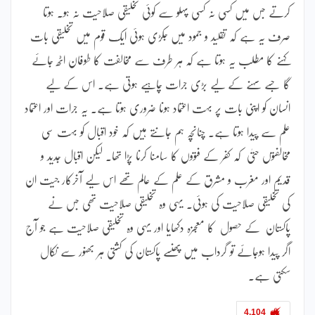
کرتے جس میں کسی نہ کسی پہلو سے کوئی تخلیقی صلاحیت نہ ہو۔ ہوتا
صرف یہ ہے کہ تقلید و جمود میں جکڑی ہوئی ایک قوم میں تخلیقی بات
کہنے کا مطلب یہ ہوتا ہے کہ ہر طرف سے مخالفت کا طوفان اٹھ جائے
گا جسے سہنے کے لیے بڑی جرات چاہیے ہوتی ہے۔ اس کے لیے
انسان کو اپنی بات پر بہت اعتماد ہونا ضروری ہوتا ہے۔ یہ جرات اور اعتماد
علم سے پیدا ہوتا ہے۔ چنانچہ ہم جانتے ہیں کہ خود اقبال کو بہت سی
مخالفتوں حتیٰ کہ کفر کے فتووں کا سامنا کرنا پڑا تھا۔ لیکن اقبال جدید و
قدیم اور مغرب و مشرق کے علم کے عالم تھے اس لیے آخرکار جیت ان
کی تخلیقی صلاحیت کی ہوئی۔ یہی وہ تخلیقی صلاحیت تھی جس نے
پاکستان کے حصول کا معجزہ دکھایا اور یہی وہ تخلیقی صلاحیت ہے جو آج
اگر پیدا ہوجائے تو گرداب میں پھنسے پاکستان کی کشتی ہر بھنور سے نکال
سکتی ہے۔
4,104