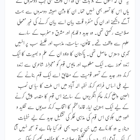
یہ تھی کہ انہوں نے جو بات کہی وہ اس وقت کہی جب دوسروں کے
ہاں اس کا تصور بھی نہیں تھا۔ ان کا وژن ہمیشہ دوسروں سے بہت
آگے دیکھنے اور ان کی منفرد قوت بیان اسے بیان کرنے کی غیر معمولی
صلاحیت رکھتی تھی۔ وہ جدید و قدیم اور مشرق و مغرب کے سارے
علوم سے واقف تھے۔ قانون، سیاست، مذہب اور فلسفے سب پر انہیں
گہری دسترس حاصل تھی۔ پاکستان کا وجود ان کے علم و بصیرت کا ایک
زندہ نمونہ ہے۔ ایک مغلوب اور مایوس قوم کو معجزانہ شاعری سے زندہ
کرنا، دور جدید کے تصور قومیت کے مطابق اسے ایک قوم بنانے کے
لیے ملی اساس فراہم کرنا، خطبہ الٰہ آباد میں اس ملت کا سیاسی نصب
العین واضح کرنا، حاکم انگریزوں کے سامنے اس قوم کا مقدمہ پیش کرنے
کے لیے ایک بہترین لیڈر قائداعظم کا انتخاب کرنا، صدیوں سے تقلید و
جمود میں جکڑی اس قوم کی مذہبی فکر کی تشکیل جدید کے لیے خطبات
دینا؛ یہ وہ کارنامے ہیں جن پر جب بھی غور کیا جاتا ہے تو سمجھ نہیں آتا
کہ ایک آدمی اس درجہ کی تخلیقی صلاحیت کا مظاہرہ کیسے کرسکتا ہے۔