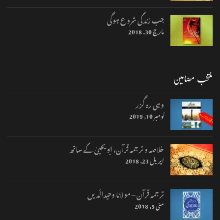
جب زندگی شروع ہوگی
مارچ 30, 2018
منتخب مضامین
وہی رہ گزر
نومبر 10, 2019
خلاصہ و ترجمہ قرآن، ابو یحییٰ کے ساتھ
اپریل 23, 2018
ترجمہ قرآن – مولانا وحیدالّدیں
مئی 5, 2018