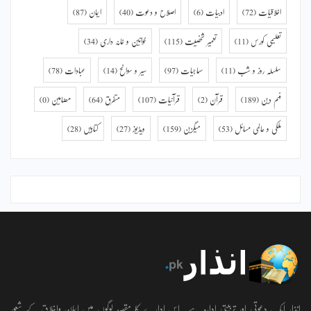
اخلاقیات
(72)
ادبیات
(6)
اصلاح و دعوت
(40)
ایمان
(87)
تعلیمی کورس
(11)
تعمیر شخصیت
(115)
خواتین و خانہ داری
(34)
سلسلہ روز و شب
(11)
سماجیات
(97)
سیر و سوانح
(14)
عبادات
(78)
فہم دین
(189)
قرآن
(2)
قرآنیات
(107)
متفرق
(64)
مضامین
(0)
ملکی و عالمی مسائل
(53)
میگزین
(159)
ویڈیوز
(27)
کتابیں
(28)
انذار ایک دعوتی اور تربیتی ادارہ ہے۔ اس ادارے کا مقصد لوگوں میں ایمان واخلاق کے شعور