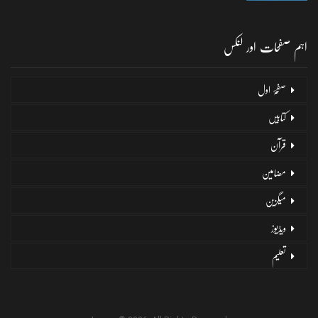
اہم صفحات اور لنکس
صفحۂ اول
کتابیں
قرآن
مضامین
میگزین
ویڈیوز
تعلیم