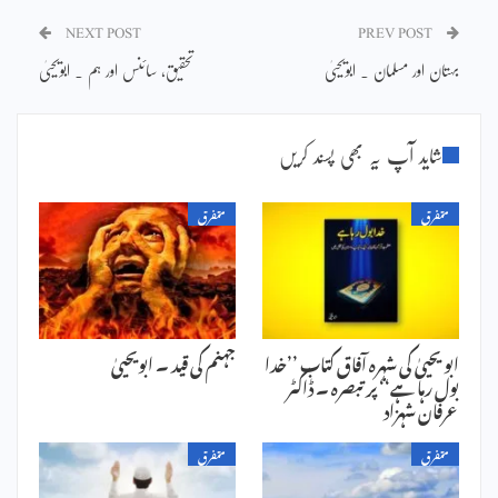
NEXT POST
PREV POST
بہتان اور مسلمان ۔ ابویحییٰ
تحقیق، سائنس اور ہم ۔ ابویحییٰ
شاید آپ یہ بھی پسند کریں
متفرق
متفرق
ابو یحییٰ کی شہرہ آفاق کتاب ’’خدا
جہنم کی قید ۔ ابویحییٰ
بول رہا ہے‘‘ پر تبصرہ ۔ ڈاکٹر
عرفان شہزاد
متفرق
متفرق