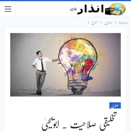
Home
مضامین
متفرق
متفرق
تخلیقی صلاحیت ۔ ابویحییٰ