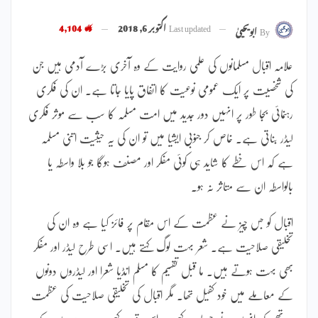
Last updated
اکتوبر 6, 2018
4,104
By
ابویحییٰ
علامہ اقبال مسلمانوں کی علمی روایت کے وہ آخری بڑے آدمی ہیں جن
کی شخصیت پر ایک عمومی نوعیت کا اتفاق پایا جاتا ہے۔ ان کی فکری
رہنمائی بجا طور پر انہیں دور جدید میں امت مسلمہ کا سب سے موثر فکری
لیڈر بناتی ہے۔ خاص کر جنوبی ایشیا میں تو ان کی یہ حیثیت اتنی مسلمہ
ہے کہ اس خطے کا شاید ہی کوئی مفکر اور مصنف ہوگا جو بلا واسطہ یا
بالواسطہ ان سے متاثر نہ ہو۔
اقبال کو جس چیز نے عظمت کے اس مقام پر فائز کیا ہے وہ ان کی
تخلیقی صلاحیت ہے۔ شعر بہت لوگ کہتے ہیں۔ اسی طرح لیڈر اور مفکر
بھی بہت ہوتے ہیں۔ ما قبل تقسیم کا مسلم انڈیا شعرا اور لیڈروں دونوں
کے معاملے میں خود کفیل تھا۔ مگر اقبال کی تخلیقی صلاحیت کی عظمت