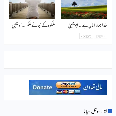
خدا ہمارا مالی ہے ۔ ابویحییٰ
شکوہ کے بجائے شکر ۔ ابویحییٰ
NEXT
PREV
انذار سوشل میڈیا