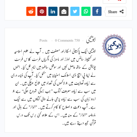
Share
ابویحییٰ
0 Comments
750 Posts
ابویحییٰ ایک پاکستانی اسکالراور مصنف ہیں ۔ آپ نے علوم اسلامیہ
اور کمپیوٹر سائنس میں اونرز اور ماسٹرز کی ڈگریاں فرسٹ کلاس فرسٹ
پوزیشن کے ساتھ حاصل کیں اور سوشل سائنسز میں ایم فل کیا۔ انہوں
نے اپنا پی ایچ ڈی اسلامک اسٹیڈیز میں مکمل کیا۔ آپ کی ڈیڑھ درجن
سے زیادہ تصانیف ہیں جو لاکھوں کی تعداد میں شائع ہوچکی ہیں۔ ان
میں سب سے زیادہ معروف کتاب ’’جب زندگی شروع ہوگی‘‘ ہے جو
اردو زبان کی سب سے زیادہ پڑھی جانے والی کتابوں میں سے ایک
ہے۔ آپ دعوت و اصلاح کا کام کرتے ہیں۔ "انذار" کے بانی اور
ماہنامہ "انذار" کے مدیر ہیں۔ اس کے علاوہ کئی برس تک درس
قرآن مجید دیتے رہے ہیں۔