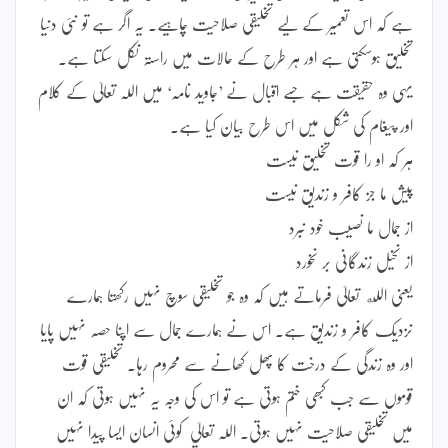
ہے کہ اس تعمیر کے لیے تخلیقی صلاحیت چاہیے۔ یہ اگر ہے تو نئی دنیا
تخلیق ہوسکتی ہے اور ہر طرح کے حالات میں راستہ نکل سکتا ہے۔
یہی وہ حقیقت ہے جسے اقبال نے ’جاوید نامہ‘ میں اللہ تعالیٰ کے کلام
اور پیغام کی شکل میں اس طرح بیان کیا ہے۔
ہر کہ او را قوت تخلیق نیست
پیش ما جز کافر و زندیق نیست
از جمال ما نصیب خود نبرد
از نخیل زندگانی بر نخورد
یعنی الله تعالیٰ فرماتے ہیں کہ وہ جو تخلیقی سوچ نہیں رکھتا ہمارے
نزدیک کافر و زندیق ہے۔ اس نے ہمارے جمال سے اپنا حصہ نہیں پایا
اور وہ زندگی کے درخت کا پھل کھانے سے محروم رہا۔ تخلیقی قوت
قوموں سے جب کبھی ختم ہوتی ہے تو اس کی وجہ یہ نہیں ہوتی کہ ان
میں تخلیقی صلاحیت نہیں ہوتی۔ اللہ تعالیٰ کوئی انسان ایسا پیدا نہیں