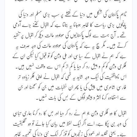
تاہم پاکستان کی شکل میں دنیا کے نقشے پر سب بڑی مسلم اور دنیا کی
پانچویں بڑی ریاست کا ظاہر ہوجانا یہ بتاتا ہے کہ اقبال کتنے بڑے آدمی
تھے۔ آج بہت سے لوگ پاکستانیوں کی موجودہ حالت دیکھ کر اقبال پر تنقید
کرتے ہیں۔ مگر سچ یہ ہے کہ پاکستان کی موجودہ حالت کی وجہ صرف یہ
ہے کہ ہم نے اقبال کے سیاسی اور ملی وژن کو تو قبول کیا لیکن ان کے
فکری وژن کو کم و بیش رد کر دیا یا کم از کم اس سے واقف نہیں ہیں۔
اس ناواقفیت کی ایک وجہ شاید یہ تھی کہ اقبال نے اپنی فکر زیادہ تر
فارسی شاعری میں پیش کی یا پھر ان خطبات میں جن کو سمجھنا اور جن
سے استفادہ کرنا اکثر و بیشتر لوگوں کے بس کی بات نہیں۔
اقبال کا وہ فکری وژن جو ہم نے رد کر دیا اور جس کا رد کرنا ہماری تباہی
کی وجہ بن چکا ہے، اسے اگر ایک لفظ میں بیان کیا جائے تو وہ تخلیقیت
ہے۔ یعنی تقلید اور جمود کی زنجیروں کو توڑ کر ایک نئی دنیا کی تعمیر۔ ظاہر