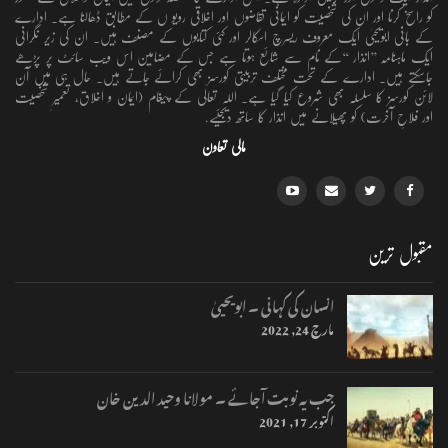
کو راسخ کرنا اور ان کی شخصیت کو ایمانی تقاضوں اور اخلاقی رویو ں کے مطابق ڈھالنا ہے۔ ادارے
کے بانی ابویحییٰ ایک معروف ریسرچ اسکالر اور کئی کتابوں کے مصنف ہیں۔ ان کی زیر نگرانی
ایک ماہنامہ ’’انذار ‘‘کے نام سے شائع ہوتا ہے جس کے مضامین اس ویب سائٹ پر پڑھے
جاسکتے ہیں۔ ادارے کے تحت مختلف تربیتی کورسز بھی کرائے جاتے ہیں۔ حال ہی میں آن
لائن کورسز کا سلسلہ بھی شروع کیا گیا ہے۔ اللہ تعالٰی کے پیغام (ایمان و اخلاق، تعمیرِ شخصیت
اور فلاحِ آخرت) کو پھیلانے میں انذار کا ساتھ دیجئیے.
مالی تعاون
مقبول ترین
انسان کی کہانی ۔ ابویحییٰ
مارچ 24, 2022
جب یہ نوبت آجائے ۔ مولانا وحید الدین خان
اکتوبر 17, 2021