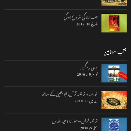
جب زندگی شروع ہوگی
مارچ 30, 2018
منتخب مضامین
وہی رہ گزر
نومبر 10, 2019
خلاصہ و ترجمہ قرآن، ابو یحییٰ کے ساتھ
اپریل 23, 2018
ترجمہ قرآن – مولانا وحیدالّدیں
مئی 5, 2018