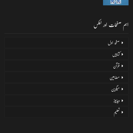
اہم صفحات اور لنکس
صفحۂ اول
کتابیں
قرآن
مضامین
میگزین
ویڈیوز
تعلیم