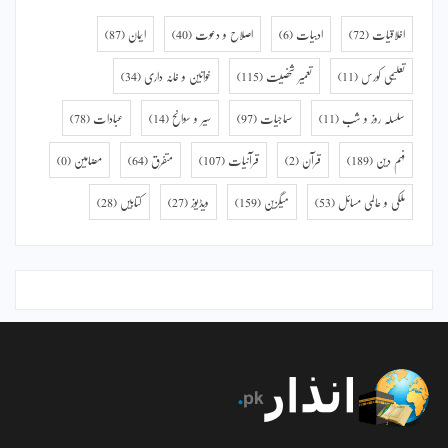
اخلاقیات
(72)
ادبیات
(6)
اصلاح و دعوت
(40)
ایمان
(87)
تعلیمی کورس
(11)
تعمیر شخصیت
(115)
خواتین و خانہ داری
(34)
سلسلہ روز و شب
(11)
سماجیات
(97)
سیر و سوانح
(14)
عبادات
(78)
فہم دین
(189)
قرآن
(2)
قرآنیات
(107)
متفرق
(64)
مضامین
(0)
ملکی و عالمی مسائل
(53)
میگزین
(159)
ویڈیوز
(27)
کتابیں
(28)