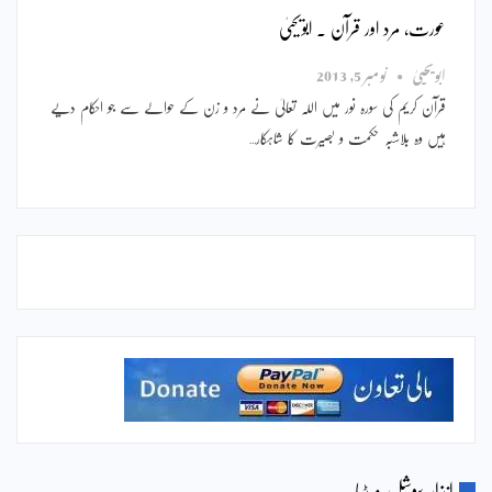
عورت، مرد اور قرآن ۔ ابویحییٰ
ابویحییٰ
نومبر 5, 2013
قرآن کریم کی سورہ نور میں اللہ تعالیٰ نے مرد و زن کے حوالے سے جو احکام دیے
ہیں وہ بلاشبہ حکمت و بصیرت کا شاہکار…
انذار سوشل میڈیا