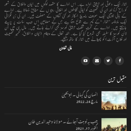
انذار ایک دعوتی اور تربیتی ادارہ ہے۔ اس ادارے کا مقصد لوگوں میں ایمان واخلاق کے شعور
کو راسخ کرنا اور ان کی شخصیت کو ایمانی تقاضوں اور اخلاقی رویو ں کے مطابق ڈھالنا ہے۔ ادارے
کے بانی ابویحییٰ ایک معروف ریسرچ اسکالر اور کئی کتابوں کے مصنف ہیں۔ ان کی زیر نگرانی
ایک ماہنامہ ’’انذار ‘‘کے نام سے شائع ہوتا ہے جس کے مضامین اس ویب سائٹ پر پڑھے
جاسکتے ہیں۔ ادارے کے تحت مختلف تربیتی کورسز بھی کرائے جاتے ہیں۔ حال ہی میں آن
لائن کورسز کا سلسلہ بھی شروع کیا گیا ہے۔ اللہ تعالٰی کے پیغام (ایمان و اخلاق، تعمیرِ شخصیت
اور فلاحِ آخرت) کو پھیلانے میں انذار کا ساتھ دیجئیے.
مالی تعاون
مقبول ترین
انسان کی کہانی ۔ ابویحییٰ
مارچ 24, 2022
جب یہ نوبت آجائے ۔ مولانا وحید الدین خان
اکتوبر 17, 2021