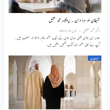
شیطان اور مرد و زن ۔ پروفیسر محمد عقیل
ڈاکٹر محمد عقیل
جون 15, 2015
علامہ ابن جوزی چھٹی صدی ہجری کے ایک مشہور عالم، واعظ اور مصنف ہیں۔
آپ نے اپنی مشہور زمانہ کتاب تلبیس ابلیس میں…
سماجیات