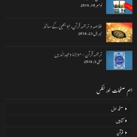
نومبر 10, 2019
خلاصہ و ترجمہ قرآن، ابو یحییٰ کے ساتھ
اپریل 23, 2018
ترجمہ قرآن – مولانا وحیدالّدیں
مئی 5, 2018
اہم صفحات اور لنکس
صفحۂ اول
کتابیں
قرآن