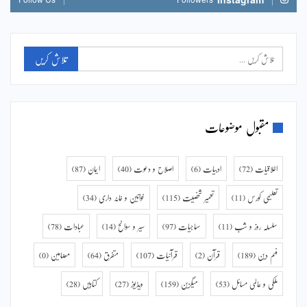
مقبول موضوعات
اخلاقیات
(72)
ادبیات
(6)
اصلاح و دعوت
(40)
ایمان
(87)
تعلیمی کورس
(11)
تعمیر شخصیت
(115)
خواتین و خانہ داری
(34)
سلسلہ روز و شب
(11)
سماجیات
(97)
سیر و سوانح
(14)
عبادات
(78)
فہم دین
(189)
قرآن
(2)
قرآنیات
(107)
متفرق
(64)
مضامین
(0)
ملکی و عالمی مسائل
(53)
میگزین
(159)
ویڈیوز
(27)
کتابیں
(28)