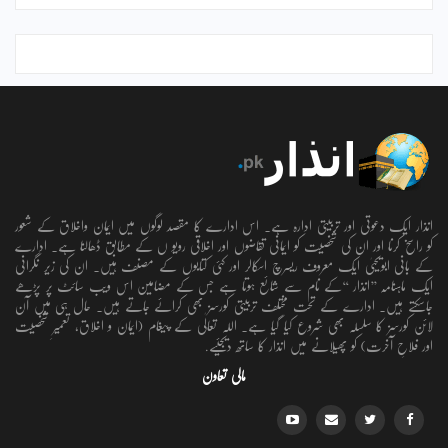
انذار ایک دعوتی اور تربیتی ادارہ ہے۔ اس ادارے کا مقصد لوگوں میں ایمان واخلاق کے شعور
کو راسخ کرنا اور ان کی شخصیت کو ایمانی تقاضوں اور اخلاقی رویو ں کے مطابق ڈھالنا ہے۔ ادارے
کے بانی ابویحییٰ ایک معروف ریسرچ اسکالر اور کئی کتابوں کے مصنف ہیں۔ ان کی زیر نگرانی
ایک ماہنامہ ’’انذار ‘‘کے نام سے شائع ہوتا ہے جس کے مضامین اس ویب سائٹ پر پڑھے
جاسکتے ہیں۔ ادارے کے تحت مختلف تربیتی کورسز بھی کرائے جاتے ہیں۔ حال ہی میں آن
لائن کورسز کا سلسلہ بھی شروع کیا گیا ہے۔ اللہ تعالٰی کے پیغام (ایمان و اخلاق، تعمیرِ شخصیت
اور فلاحِ آخرت) کو پھیلانے میں انذار کا ساتھ دیجئیے.
مالی تعاون