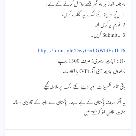
ماہنامہ انذار ہر ماہ گھر بیٹھے حاصل کرنے کے لیے:
1. نیچے دیئے گئے لنک پہ کلک کریں،
2. فارم پر کریں اور
3. ۔Submit کریں۔
https://forms.gle/DwyGcrhGWhtFxThT6
سالانہ (بذریعہ رجسڑی) صرف 1300 روپے
زرتعاون بذریعہ منی آڈر (VP) یا اکاونٹ
باقی تمام تفصیلات اوپر دیئے گئے لنک پر ملاحظہ کیجیے
یہ آفر صرف پاکستان کے لیے ہے۔ پاکستان سے باہر کے قارئین رسالہ
مفت ڈائون لوڈ کرسکتے ہیں