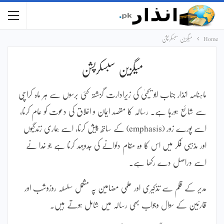
Home
میگزین سبسکرپشن
میگزین سبسکرپشن
ماہنامہ انذار جناب ابو یحییٰ کی زیرادارت گزشتہ کئی برسوں سے ہر ماہ کراچی
سے شائع ہورہا ہے۔ رسالہ کا مقصد ایمان و اخلاق کی دعوت کو عام کرنا،
اسے پورے زور (emphasis) کے ساتھ پیش کرنا، اسے ہماری زندگیوں
اور مذہبی فکر میں اس کا وہ مقام دلوانے کی جدوجہد کرنا ہے جو خدا نے
اسے دراصل دے رکھا ہے۔
مدیر کے قلم سے تذکیری اور علمی مضامین پہ مشتمل سلسلہ روزوشب اور
قارئین کے سوال وجواب بھی رسالہ میں شامل ہوتے ہیں۔