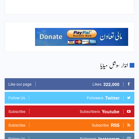
انذار سوشل میڈیا
322,000
Like our page
Likes
Twitter
Follow Us
Followers
Youtube
Subscribe
Subscribers
RSS
Subscribe
Subscribe
Instagram
Follow Us
Followers