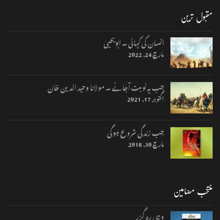
مقبول ترین
انسان کی کہانی ۔ ابویحییٰ
مارچ 24, 2022
جب یہ نوبت آجائے ۔ مولانا وحید الدین خان
اکتوبر 17, 2021
جب زندگی شروع ہوگی
مارچ 30, 2018
منتخب مضامین
وہی رہ گزر