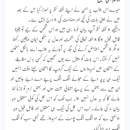
میرے اس جواب پر بہن نے اپنے نقطہ نظر پر اصرار کیا جس کے بعد
میں نے اپنی بات کی کچھ اور وضاحت کی جو درج ذیل ہے۔
دیکھیے جو نقطہ نظر آپ بیان فرما رہی ہیں وہ اس شخص کے لیے تو یقینا
قابل قبول ہوگا جو اللہ تعالیٰ کی حکمت اورعدل پر مکمل ایمان ویقین رکھتا
ہو مگر جو شخص اعتراض کرنے کی جگہ پر آجائے یہ جواب اسے بالکل مطمئن
نہیں کرسکتا۔ اس بات کو مثال سے یوں سمجھیں کہ کسی برس مقابلے
کے امتحان میں امیدواروں کے ایک گروپ کا امتحان لیتے وقت انہیں
ایک ہی پرچہ دینے کے بجائے الگ الگ پرچے دے دیے جائیں اور
ان میں سے بعض کے پرچے انتہائی سخت ہوں اور بعض نرم تو لازماً کہا
جائے گا کہ یہ عدل نہیں ہوا۔ جب تک کہ اس عمل کی کوئی معقول وجہ
بیان نہ کی جائے۔ اب اس عمل کی ایک ہی معقول اور قابل قبول وجہ
ہوسکتی ہے کہ وہ الگ الگ پوسٹ کے امیدوار تھے تبھی سب کو الگ
الگ پرچہ دیا گیا۔