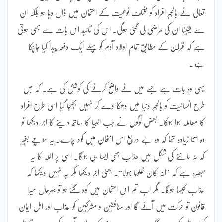
تعالی نے بالجبر افراد کو مختلف نوعیت کے امتحان میں ڈال دیا ہو بلکہ ان
سے یقینا ان کی مرضی لی گئی ہوگی۔ اس کی تائید اس بات سے بھی ہوتی
ہے کہ قرا ٓن کے مطابق تمام اولاد آدم کو پہلے ایک دفعہ پیدا کیا جاچکا
ہے۔
یہی وہ بات ہے جسے میں نے واضح کرنے کی کوشش کی ہے۔ کہ جس
طرح انسانیت کو بالجبر دنیا میں دھکا دے کر نہیں بھیجا گیا اسی طرح افراد
کا معاملہ ہوا ہوگا۔ بعض لوگوں نے جب انبیا کا ساتھ دینے کا اجر دیکھا تو
وہ اتنا زیادہ تھا کہ وہ بے دریغ اس امتحان میں کود پڑے۔ یہ سوچے بغیر
کہ نہ ماننے کی شکل میں عذاب بھی ایسا ہی ہوگا۔ اسی پر اللہ کا یہ
تبصرہ ہے کہ ”انہ کان ظلوما جہولا“۔ یعنی اجر دیکھا مگر یہ نہیں دیکھا کہ
عذاب کیسا ہوگا۔ مگر اب تم اس امتحان میں کود گئے ہو تو بہرحال میرا
قانون تو حرکت میں آئے گا اور منافقین و مشرکین کو عذاب اور اہل ایمان