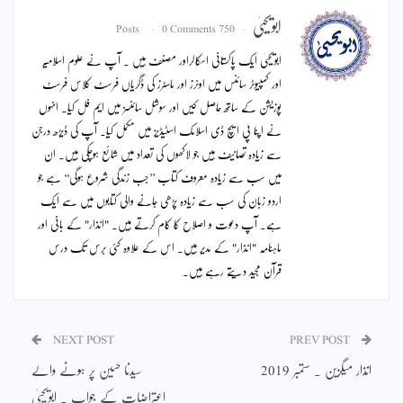
ابویحییٰ
0 Comments
750 Posts
ابویحییٰ ایک پاکستانی اسکالراور مصنف ہیں ۔ آپ نے علوم اسلامیہ
اور کمپیوٹر سائنس میں اونرز اور ماسٹرز کی ڈگریاں فرسٹ کلاس فرسٹ
پوزیشن کے ساتھ حاصل کیں اور سوشل سائنسز میں ایم فل کیا۔ انہوں
نے اپنا پی ایچ ڈی اسلامک اسٹیڈیز میں مکمل کیا۔ آپ کی ڈیڑھ درجن
سے زیادہ تصانیف ہیں جو لاکھوں کی تعداد میں شائع ہوچکی ہیں۔ ان
میں سب سے زیادہ معروف کتاب ’’جب زندگی شروع ہوگی‘‘ ہے جو
اردو زبان کی سب سے زیادہ پڑھی جانے والی کتابوں میں سے ایک
ہے۔ آپ دعوت و اصلاح کا کام کرتے ہیں۔ "انذار" کے بانی اور
ماہنامہ "انذار" کے مدیر ہیں۔ اس کے علاوہ کئی برس تک درس
قرآن مجید دیتے رہے ہیں۔
NEXT POST
PREV POST
انذار میگزین ۔ ستمبر 2019
سیدنا حسین پر ہونے والے
اعتراضات کے جواب ۔ ابویحییٰ