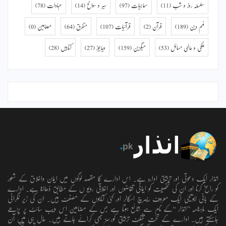
سلسلہ روز و شب
(11)
سماجیات
(97)
سیر و سوانح
(14)
عبادات
(78)
فہم دین
(189)
قرآن
(2)
قرآنیات
(107)
متفرق
(64)
مضامین
(0)
ملکی و عالمی مسائل
(53)
میگزین
(159)
ویڈیوز
(27)
کتابیں
(28)
انذار ایک دعوتی اور تربیتی ادارہ ہے۔ اس ادارے کا مقصد لوگوں میں ایمان واخلاق کے شعور
کو راسخ کرنا اور ان کی شخصیت کو ایمانی تقاضوں اور اخلاقی رویو ں کے مطابق ڈھالنا ہے۔ ادارے
کے بانی ابویحییٰ ایک معروف ریسرچ اسکالر اور کئی کتابوں کے مصنف ہیں۔ ان کی زیر نگرانی
ایک ماہنامہ ’’انذار ‘‘کے نام سے شائع ہوتا ہے جس کے مضامین اس ویب سائٹ پر پڑھے
جاسکتے ہیں۔ ادارے کے تحت مختلف تربیتی کورسز بھی کرائے جاتے ہیں۔ حال ہی میں آن