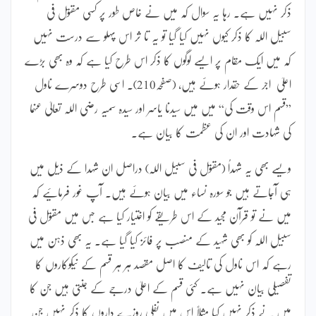
ذکر نہیں ہے۔ رہا یہ سوال کہ میں نے خاص طور پر کسی مقتول فی
سبیل اللہ کا ذکر کیوں نہیں کیا گیا تو یہ تا ثر اس پہلو سے درست نہیں
کہ میں ایک مقام پر ایسے لوگوں کا ذکر اس طرح کیا ہے کہ وہ بھی بڑے
اعلیٰ اجر کے حقدار ہوئے ہیں، (صفحہ210)۔ اسی طرح دوسرے ناول
”قسم اس وقت کی“ میں میں سیدنا یاسر اور سیدہ سمیہ رضی اللہ تعالیٰ عنہما
کی شہادت اور ان کی عظمت کا بیان ہے۔
ویسے بھی یہ شہداُ (مقتول فی سبیل اللہ) دراصل ان شہدا کے ذیل میں
ہی آجاتے ہیں جو سورہ نساء میں بیان ہوئے ہیں۔ آپ غور فرمائیے کہ
میں نے تو قرآن مجید کے اس طریقے کو اختیار کیا ہے جس میں مقتول فی
سبیل اللہ کو بھی شہید کے منصب پر فائز کیا گیا ہے۔ یہ بھی ذہن میں
رہے کہ اس ناول کی تالیف کا اصل مقصد ہر ہر قسم کے نیکوکاروں کا
تفصیلی بیان نہیں ہے۔ کئی قسم کے اعلیٰ درجے کے جنتی ہیں جن کا
میں نے ذکر نہیں کیا مثلاً اس میں نفلی روزے داروں کا ذکر نہیں جن