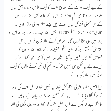
کے لیے ایک حدیث کے مطابق جنت کا ایک خاص دروازہ یعنی ریان
وقف ہے، (بخاری رقم 1896)۔ اس کے علاوہ بھی روزے داروں
کے غیر معمولی فضائل بیان ہوئے ہیں جیسے ”الصوم لی و انا اجزی بہ
بخاری“ (رقم 1894 مسلم2707)۔ یعنی روزہ میرے لیے ہے اور اس کا
بدلہ میں ہی عطا کروں گا۔ اعتراض کرنے والا ذہن تو اس پر بھی
اعتراض کرسکتا ہے کہ ایسی عظیم فضیلت کے باجود روزہ داروں کا
خصوصی ذکر کیوں نہیں کیا گیا۔ لیکن ہر معقول آدمی سمجھ سکتا ہے کہ
میرے لیے یہ ممکن ہی نہیں تھا کہ ہر قسم کی نیکی کرنے والوں کا ایک
کہانی میں احاطہ کیا جائے۔
میرا اصل مقصد حشر کی منظر کشی تھا۔ یہ نہیں تھا کہ اہل جنت کی تمام
اقسام کو گنوا دیا جائے اور ان کے تفصیلی معاملات بیان کیے جائیں۔ اللہ
کا شکر ہے کہ لوگوں نے اس اصل مقصد کو سمجھا اور ہزاروں لوگوں کی اللہ