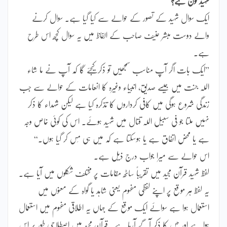
شہید کون ہے؟
ایک سوال شہید کے تصور کے حوالے سے کیا گیا ہے۔ سوال کرنے
والے دوست مبشر حنیف صاحب کے الفاظ میں یہ سوال کچھ اس طرح
ہے۔
”ایک بات اگر آپ مناسب سمجھیں تو ذکر کیجئے گا کہ آپ نے ما شاء
اللہ جنت میں جیسے صدیق، انبیاء وغیرہ کا انعامات کے حوالے سے جب
زندگی شروع ہوگی میں کافی کرداروں کا تذکرہ کیا ہے لیکن شہداء کا ذکر
نہیں ملتا جو فی سبیل اللہ قتال میں شہید ہوئے۔ اس کی کوئی خاص وجہ
ہے یا محض اتفاق ہے یا ہوسکتا ہے کہ میں ہی مِس کر گیا ہوں۔“
اس حوالے سے میرا جواب درج ذیل ہے۔
لفظ شہید قرآن مجید میں تقریباً ساٹھ مقامات پر مختلف شکلوں میں آیا ہے۔
یہ لفظ ہر موقع پر اپنے لفظی مفہوم یعنی شاہد یا گواہ کے معنوں میں
استعمال ہوا ہے سوائے ایک موقع کے جہاں یہ اطلاقی مفہوم میں استعمال
ہوا ہے اور جس کا ذکر آگے آرہا ہے۔ قرآن مجید میں اصطلاحی طور پر اس