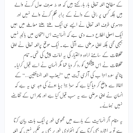
کے مطابق اللہ تعالیٰ بار بار کہتے ہیں کہ وہ نہ صرف عدل کرنے والے
ہیں بلکہ کسی پر رائی کے دانے کے برابر ظلم کرنے والے نہیں اور
دوسری طرف اللہ تعالیٰ نے ایسے ہی ایک ملتے جلتے معاملے میں ہمیں
ایک اصولی اطلاع دے دی ہے کہ انسانیت اس امتحان میں بالجبر نہیں
بھیجی گئی بلکہ اپنی مرضی سے اآئی ہے۔ ایک موقع پراللہ تعالیٰ نے اپنی
مخلوقات کے سامنے ارادہ و اختیار کی یہ امانت پیش کی تھی۔ تمام
مخلوقات نے اس پیشکش کو رد کر دیا تھا مگر انسان نے اسے قبول کرلیا۔
چنانچہ سورہ احزا ب کی آخری آیت میں ”لیعذب اللہ المنافقین….“ کے
الفاظ سے واضح کر دیا گیا ہے کہ سزا جزا برپا ہونے کی وجہ ہی یہ ہے کہ
انسان نے اپنی مرضی سے یہ سب قبول کیا ہے اور پھر اس کے تقاضے
نہیں نبھائے۔
یہ مقام اگر انسانیت کے بارے میں مجموعی طور پر ایک بات بیان کرتا
ہے تو یہ اشارہ بھی کرتا ہے کہ انفرادی طور پر بھی یہ ممکن نہیں کہ اللہ