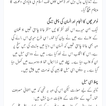
نے زندگیاں بدل دیں اور لاکھوں لوگوں تک اسلام کی بنیادی دعوت کا
پیغام پہنچ گیا۔
نوعمر بچوں کا انجام اور انسان کی پہلی زندگی
ایک بہن میرے اس نقطہ نظر کا پس منظر جاننا چاہتی تھیں جو غلمان
کے حوالے سے میں نے بیان کیا تھا۔ اسی طرح میری اس رائے کی
وجہ بھی جاننا چاہتی تھیں کہ انسان اس دنیا میں ہدایت کی جس سطح پر
ہے، اس کا انتخاب اس نے خود کیا ہے۔ میں نے دو ای میل میں
ان کو جواب دیا ہے۔ پہلے میں ذرا اجمال تھا جو دوسرے میں کھول دیا
گیا ہے۔ یہ دونوں ای میل قارئین کی خدمت میں پیش ہیں۔
پہلا ای میل
تاخیر کے لیے معذرت لیکن اس کی وجہ یہ تھی کہ میں انتہائی مصروف
تھا۔ آپ کے سوالات کے جوابات درج ذیل ہیں:
1۔ پہلے سوال کے جواب میں عرض ہے کہ اس مسئلے پر اہل علم کے