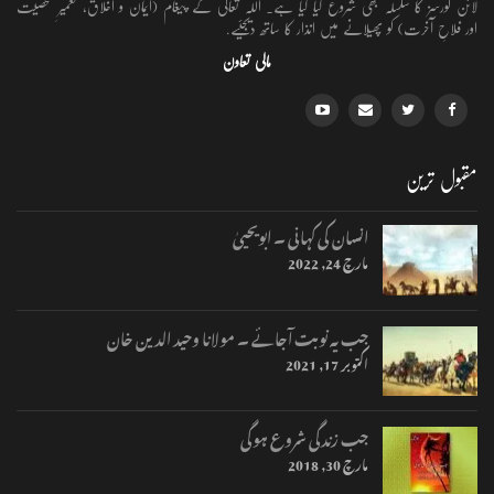
لائن کورسز کا سلسلہ بھی شروع کیا گیا ہے۔ اللہ تعالٰی کے پیغام (ایمان و اخلاق، تعمیرِ شخصیت
اور فلاحِ آخرت) کو پھیلانے میں انذار کا ساتھ دیجئیے.
مالی تعاون
مقبول ترین
انسان کی کہانی ۔ ابویحییٰ
مارچ 24, 2022
جب یہ نوبت آجائے ۔ مولانا وحید الدین خان
اکتوبر 17, 2021
جب زندگی شروع ہوگی
مارچ 30, 2018