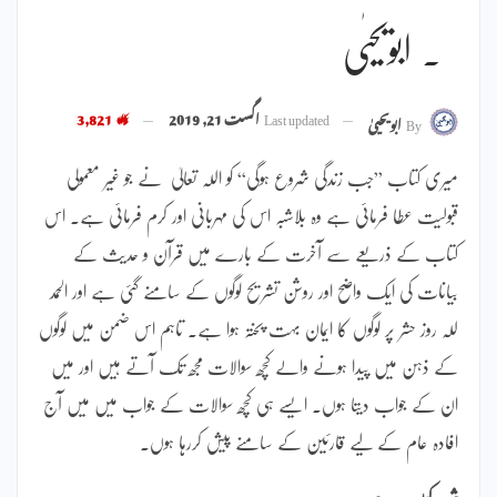
۔ ابویحیٰی
Last updated
اگست 21, 2019
3,821
By
ابویحییٰ
میری کتاب ”جب زندگی شروع ہوگی“ کو اللہ تعالیٰ نے جو غیر معمولی
قبولیت عطا فرمائی ہے وہ بلاشبہ اس کی مہربانی اور کرم فرمائی ہے۔ اس
کتاب کے ذریعے سے آخرت کے بارے میں قرآن و حدیث کے
بیانات کی ایک واضح اور روشن تشریح لوگوں کے سامنے گئی ہے اور الحمد
للہ روز حشر پر لوگوں کا ایمان بہت پختہ ہوا ہے۔ تاہم اس ضمن میں لوگوں
کے ذہن میں پیدا ہونے والے کچھ سوالات مجھ تک آتے ہیں اور میں
ان کے جواب دیتا ہوں۔ ایسے ہی کچھ سوالات کے جواب میں میں آج
افادہ عام کے لیے قارئین کے سامنے پیش کررہا ہوں۔