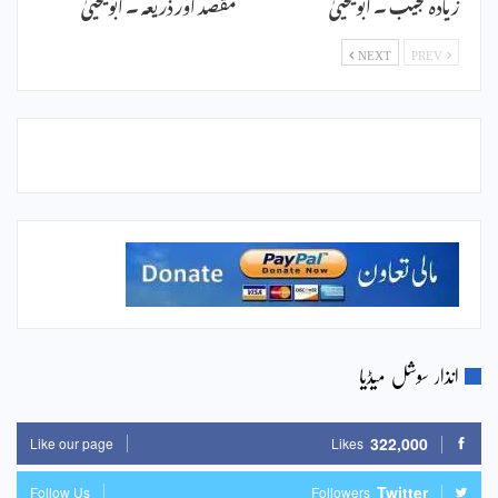
زیادہ عجیب ۔ ابویحییٰ
مقصد اور ذریعہ ۔ ابویحییٰ
NEXT
PREV
انذار سوشل میڈیا
322,000
Like our page
Likes
Twitter
Follow Us
Followers