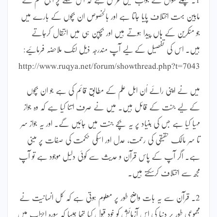
مابین بہت اختلاف پایا جاتا ہے اور بالخصوص ان بچوں کے بارے میں
جو منکرین کے ہاں پیدا ہوتے ہیں اور بچپن ہی میں انتقال کرجاتے
ہیں۔ اس کی تفصیل کے لیے آپ مندرجہ ذیل لنک ملاحضہ فرمائیے:
http://www.ruqya.net/forum/showthread.php?t=7043
میں نے اپنی رائے اُن اہل علم کے مطابق قائم کی ہے جو ان بچوں
کے لیے جنت کے قائل ہیں۔ میں نے صرف اتنا کیا ہے کہ وہ جواز
مہیا کیا ہے جس کی بنیاد پر یہ بچے جنت میں جائیں گے۔ اور یہ جواز سر
تا سر مالک حقیقی کی رحمت، عدل اور اسکی حکمت کی صفات پر مبنی
ہے۔ اگر آپ کے پاس قرآن و حدیث سے کوئی دلیل موجود ہے تو آپ
مجھ سے اختلاف کرسکتے ہیں۔
2۔ قرآن سے یہ بات واضح طور پر معلوم ہوتی ہے کہ کل انسانیت نے
مجموعی طور پر دنیا کی اس آزمائش کو خود قبول کیا تھا جیسا کہ سورہ احزاب میں