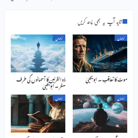
شاید آپ یہ بھی پسند کریں
ایمان
ایمان
موت کا تعاقب ۔ ابویحییٰ
ذوالقرنین کا آسمانوں کی طرف
سفر ۔ ابویحییٰ
ایمان
ایمان