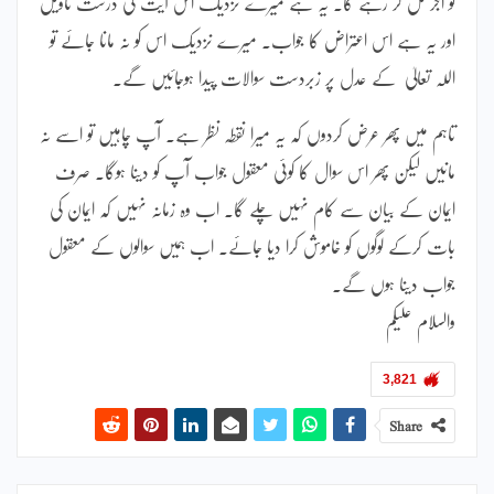
کو اجر مل کر رہے گا۔ یہ ہے میرے نزدیک اس آیت کی درست تاویل
اور یہ ہے اس اعتراض کا جواب۔ میرے نزدیک اس کو نہ مانا جائے تو
اللہ تعالیٰ کے عدل پر زبردست سوالات پیدا ہوجائیں گے۔
تاہم میں پھر عرض کردوں کہ یہ میرا نقطہ نظر ہے۔ آپ چاہیں تو اسے نہ
مانیں لیکن پھر اس سوال کا کوئی معقول جواب آپ کو دینا ہوگا۔ صرف
ایمان کے بیان سے کام نہیں چلے گا۔ اب وہ زمانہ نہیں کہ ایمان کی
بات کرکے لوگوں کو خاموش کرا دیا جائے۔ اب ہمیں سوالوں کے معقول
جواب دینا ہوں گے۔
والسلام علیکم
3,821
Share