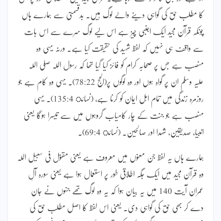
کا مطلب حق کی گواہی دینے والے لوگ ہیں۔ بدقسمتی سے ہمارے ہاں
چونکہ قرآن مجید ایک اجنبی چیز ہے اس لیے لوگ سرے سے اس بات
سے واقف ہی نہیں کہ لفظ شہید کی حقیقت کیا ہے۔ ورنہ یہی وہ
منصب ہے جس پر صحابہ کرام کو فائز کیا گیا تھا کہ رسول اللہ صلی اللہ
علیہ وسلم ان پر گواہ ہوں اور وہ لوگوں پر(الحج 78:22)۔ یہی وہ کام ہے جو
روزمرہ زندگی میں تمام اہل ایمان کو کرنا ہے، (نسائ 135:4)۔ یہی
منصب ہے جو جنت کے چار کامیاب گروہوں میں سے تیسرا ہوگا یعنی
انبیا، صدیقین، شہدا اور صالحین۔ (نسائ 69:4)۔
ہمارے ہاں یہ لفظ جن معنوں میں معروف ہے یعنی مقتول فی سبیل اللہ
وہ قرآن مجید میں ایک جگہ اطلاقی طور پر استعمال ہوا ہے یعنی سورہ آلِ
عمران آیت 140 میں یہ بیان ہوا کہ یہ وہ لوگ تھے جنہوں نے جان
دے کر بھی حق کی گواہی دی۔ یعنی اس لفظ کا اصل مطلب حق کی