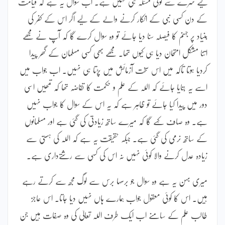
لیے سرے سے کوئی مسئلہ ہی نہیں ہے۔ اب سوال یہ ہے کہ قیامت
کے دن کسی نبی کے انکار کرنے والے کے لیے اگر اس کے کفر کی
بنیاد پر جہنم کا فیصلہ سنا دیا جائے تو وہ سوال کرے گا کہ آپ نے مجھے
اتنا مشکل امتحان دیا ہی کیوں تھا۔ مجھے بھی کسی مسلمان کے گھر پیدا
کردیا ہوتا تاکہ میں اس سخت آزمائش میں پڑتا ہی نہیں۔ اب جواب میں
اسے یہ بتایا جائے کہ اللہ کے علم و حکمت کا تقاضہ تھا کہ تمھیں اسی
دور میں پیدا کیا جائے تو ظاہر ہے کہ یہ اس کے سوال کا جواب نہیں
ہے۔ وہ صاف کہے گا کہ میرے ساتھ زیادتی کی گئی ہے اور مسلمانوں
کے ساتھ نرمی کی گئی ہے۔ جبکہ حقیقت یہ ہے کہ اللہ کی ہستی سے
زیادہ عدل کرنے والا کوئی نہیں نہ اس کی کسی سے رشتےداری ہے۔
میری بہن یہ ہے وہ سوال جو برسہا برس سے لوگ مجھ سے کرتے رہے
ہیں۔ اس کا کوئی معقول جواب ہمارے ہاں نہیں دیا جاتا۔ اس عاجز
طالب علم کے سامنے اب ایک طرف اللہ تعالیٰ کی وہ صفات ہیں جن