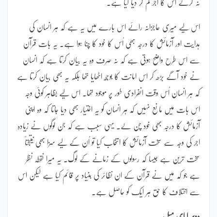
نہ کرکے اس کا اجر کم کر دیا گیا ہے۔
اس لیے میری عاجزانہ رائے اس بارے میں یہ ہے کہ ہر انسان کی
ہدایت اور آزمائش کا درجہ بھی اُس کا خود کا چنا ہوا ہے۔ یہ بات قرآن
سے اس طرح واضح ہوتی ہے کہ نہ صرف وہ یہ بیان کرتا ہے کہ انسان
نے خود آگے بڑھ کر اس امانت کا بوجھ اٹھایا تھا بلکہ یہ بھی بیان کرتا ہے
کہ ہر انسان اُس وقت انفرادی طور پر موجود تھا۔ اس لیے بظاہر کوئی وجہ
اس بات میں مانع نہیں کہ ہر انسان کو یہ اختیار بھی دیا جاتا کہ وہ اپنی
آزمائش کا درجہ بھی خود چن لے۔ یہی سبب ہے کہ جن لوگوں نے زیادہ
اجر کی وجہ سے سخت آزمائش کا انتخاب کیا تو اُن کے لیے سزا بھی نتیجتاً
سخت ترین ہے جیسا کہ رسولوں کے زمانے کے لوگ۔ یہ میرا نقطہ نظر
ہے جو کہ میں نے قرآن کے ان نظائر کی بنیاد پر قائم کیا ہے لیکن اس
سے اختلاف کا حق ہر ایک کو حاصل ہے۔
دوسرا ای میل