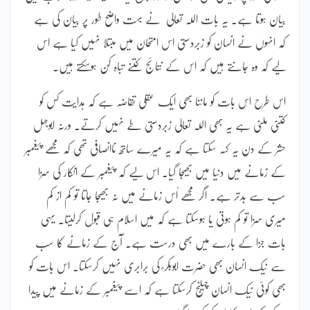
بیان ہوتا ہے۔ یہ بات اللہ تعالیٰ نے بہت واضح طور پر بیان کی ہے
کہ انہوں نے انسان کو زبردستی اس امتحان میں مبتلا نہیں کیا ہے اس
لیے کہ وہ جانتے ہیں کہ اس کے نتائج کتنے تباہ کن ہوسکتے ہیں۔
اس طرح اس بات کو ماننا بھی ایک عقلی تقاضہ ہے کہ ہدایت کس کو
کتنی ملنی ہے یہ بھی اللہ تعالیٰ زبردستی طے نہیں کرتے۔ ورنہ ابوجہل
حشر کے دن یہ کہہ سکتا ہے کہ یہ میرے ساتھ ناانصافی تھی کہ مجھے پیغمبر
کے زمانے میں دنیا میں بھیجا گیا۔ اس لیے کہ پیغمبر کے انکار کی سزا
سب سے بدتر ہے۔ اگر مجھے اُس زمانے میں نہ بھیجا جاتا تو کم از کم
میری سزا تو کم ہوتی یا ہوسکتا ہے کہ میں اسلام ہی قبول کرلیتا۔ یہی
بات جزا کے بارے میں بھی درست ہے۔ آج کے زمانے کا سب
سے نیک انسان بھی حضرت ابوبکر ؓ کی برابری نہیں کرسکتا۔ اس بات کو
بھی کوئی نیک انسان چیلنج کرسکتا ہے کہ اسے پیغمبر کے زمانے میں پیدا