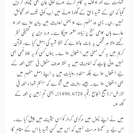
شہادت ہے اور جو لوگ یہ کام کرتے ہوئے اپنی جان بھی نچھاور کر دیں
گویا کہ ان کے شہید (حق کے گواہ) ہونے میں اب کوئی شک اور گنجائش
نہیں رہی۔ یہی وہ مفہوم ہے جو بعض احادیث میں بیان ہوا ہے اور جو
ہمارے ہاں عوامی سطح پر زیادہ مشہور ہوچکا ہے۔ ورنہ دین پر تحقیقی نظر
رکھنے والا ہر شخص یہ بات جانتا ہے کہ لفظ شہید کی اصل کیا ہے، قرآن
کریم میں یہ کس معنی میں استعمال ہوا ہے۔ یہاں کسی کو یہ غلط فہمی بھی
نہیں ہونی چاہیے کہ احادیث میں یہ لفظ صرف مقتول فی سبیل اللہ کے
لیے استعمال ہوا ہے بلکہ متعدد روایات میں یہ اپنے اصل مفہوم میں
بھی استعمال ہوا ہے۔ جیسے روایت میں آتا ہے کہ ”انتم شہداء اللہ فی
الارض“، (صحیح الجامع رقم، 6728 ,1490)۔ یعنی تم زمین پر اللہ کے
گواہ ہو۔
میں نے اپنے ناول میں مرکزی کردار کو اسی حیثیت میں پیش کیا ہے۔
اس لیے یہ سمجھنا درست نہیں کہ اس میں کسی شہید یا اس کے مقام کا