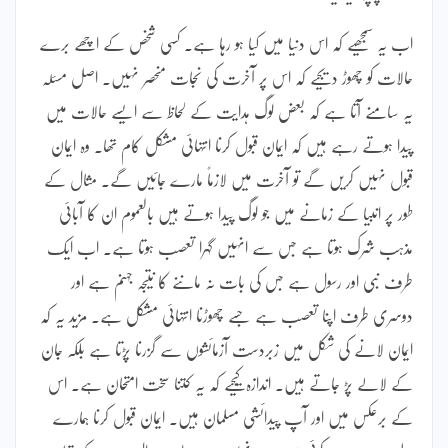
اب یہ سمجھیے کہ اس دنیا میں کیا ہو رہا ہے۔ کسی شخص کے اچھے برے
حالات کو چھوڑ دیجیے کہ اس پر آخرت کی نجات منحصر نہیں۔ اصل مسئلہ
یہ سامنے آتا ہے کہ بعض لوگ ہدایت کے لحاظ سے ایسے حالات میں
پیدا ہوتے رہے ہیں کہ ایمان قبول کرنا انتہائی مشکل کام تھا۔ وہ ایمان
قبول نہیں کریں گے تو آخرت میں لازماً مارے جائیں گے۔ مثال کے
طور پر انبیا کے زمانے میں جو لوگ پیدا ہوتے ہیں بالعموم ان کا آبائی
مذہب شرک ہوتا ہے جس سے انہیں گہرا تعصب ہوتا ہے۔ اب ایک
طرف نبی اور رسول ہے جس کی بات نہ ماننے کا نتیجہ جہنم ہے اور
دوسری طرف اپنا تعصب ہے جسے چھوڑنا انتہائی مشکل ہے۔ مزید یہ کہ
ایمان لانے کی شکل میں زبردست آزمائشوں سے گزرنا پڑتا ہے بلکہ جان
کے لالے پڑ جاتے ہیں۔ اندازہ کیجیے کہ یہ کتنا سخت امتحان ہے۔ اس
کے برعکس میں اور آپ پیدائشی مسلمان ہیں۔ ایمان قبول کرنا ہمارے