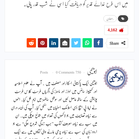
میں اس طرح خدائے قدیر کو دریافت کیا اسی نے شب قدر پالی۔
رمضان
4,162
Share
ابویحییٰ
0 Comments
750 Posts
ابویحییٰ ایک پاکستانی اسکالراور مصنف ہیں ۔ آپ نے علوم اسلامیہ
اور کمپیوٹر سائنس میں اونرز اور ماسٹرز کی ڈگریاں فرسٹ کلاس فرسٹ
پوزیشن کے ساتھ حاصل کیں اور سوشل سائنسز میں ایم فل کیا۔ انہوں
نے اپنا پی ایچ ڈی اسلامک اسٹیڈیز میں مکمل کیا۔ آپ کی ڈیڑھ درجن
سے زیادہ تصانیف ہیں جو لاکھوں کی تعداد میں شائع ہوچکی ہیں۔ ان
میں سب سے زیادہ معروف کتاب ’’جب زندگی شروع ہوگی‘‘ ہے جو
اردو زبان کی سب سے زیادہ پڑھی جانے والی کتابوں میں سے ایک