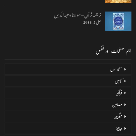
ترجمہ قرآن – مولانا وحیدالّدیں
مئی 5, 2018
اہم صفحات اور لنکس
صفحۂ اول
کتابیں
قرآن
مضامین
میگزین
ویڈیوز