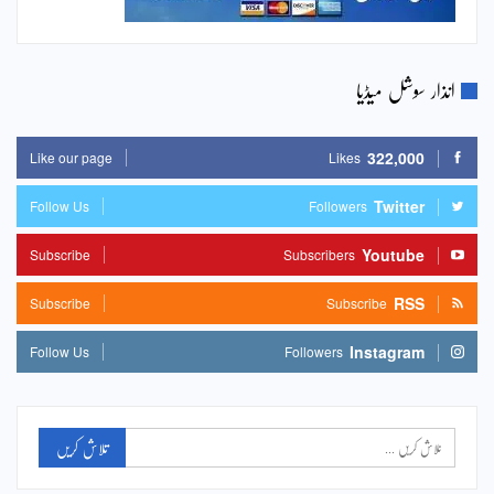
انذار سوشل میڈیا
322,000
Like our page
Likes
Twitter
Follow Us
Followers
Youtube
Subscribe
Subscribers
RSS
Subscribe
Subscribe
Instagram
Follow Us
Followers