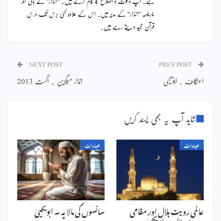
ہے۔ آپ دعوت و اصلاح کا کام کرتے ہیں۔ "انذار" کے بانی اور
ماہنامہ "انذار" کے مدیر ہیں۔ اس کے علاوہ کئی برس تک درس
قرآن مجید دیتے رہے ہیں۔
NEXT POST
PREV POST
اعتکاف ۔ ابویحیی
انذار میگزین ۔ اگست 2013
شاید آپ یہ بھی پسند کریں
عبادات
عبادات
عالمی رویت ہلال اور مقامی
سانسوں کی مالا پہ ۔ ابویحییٰ
رویت ہلال ۔ ابویحییٰ