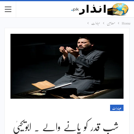
Home
مضامین
عبادات
عبادات
شب قدر کو پانے والے ۔ ابویحییٰ