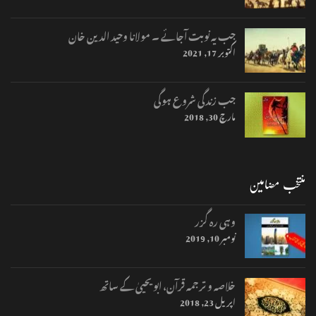
جب یہ نوبت آجائے ۔ مولانا وحید الدین خان
اکتوبر 17, 2021
جب زندگی شروع ہوگی
مارچ 30, 2018
منتخب مضامین
وہی رہ گزر
نومبر 10, 2019
خلاصہ و ترجمہ قرآن، ابو یحییٰ کے ساتھ
اپریل 23, 2018