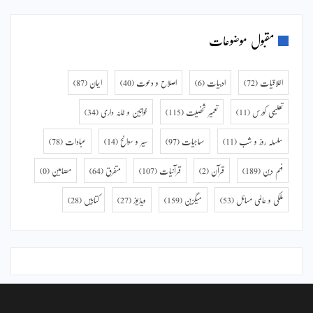
مقبول موضوعات
اخلاقیات
(72)
ادبیات
(6)
اصلاح و دعوت
(40)
ایمان
(87)
تعلیمی کورس
(11)
تعمیر شخصیت
(115)
خواتین و خانہ داری
(34)
سلسلہ روز و شب
(11)
سماجیات
(97)
سیر و سوانح
(14)
عبادات
(78)
فہم دین
(189)
قرآن
(2)
قرآنیات
(107)
متفرق
(64)
مضامین
(0)
ملکی و عالمی مسائل
(53)
میگزین
(159)
ویڈیوز
(27)
کتابیں
(28)