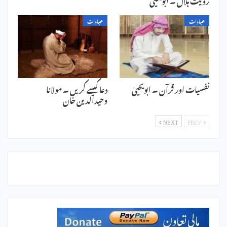
عبادات
عبادات
نفسیات اور قرآن ۔ ابویحییٰ
دعا کیسے کریں ۔ مولانا
وحیدالدین خان
NEXT
PREV