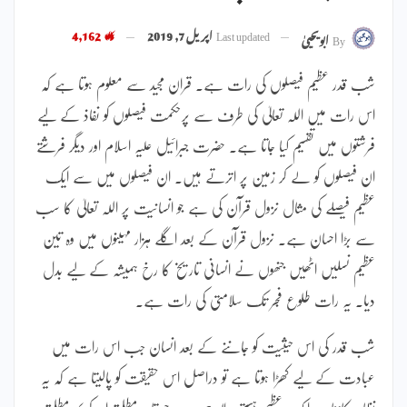
Last updated
اپریل 7, 2019
4,162
By
ابویحییٰ
شب قدر عظیم فیصلوں کی رات ہے۔ قران مجید سے معلوم ہوتا ہے کہ
اس رات میں اللہ تعالیٰ کی طرف سے پرحکمت فیصلوں کو نفاذ کے لیے
فرشتوں میں تقسیم کیا جاتا ہے۔ حضرت جبرائیل علیہ اسلام اور دیگر فرشتے
ان فیصلوں کو لے کر زمین پر اترتے ہیں۔ ان فیصلوں میں سے ایک
عظیم فیصلے کی مثال نزول قرآن کی ہے جو انسانیت پر اللہ تعالیٰ کا سب
سے بڑا احسان ہے۔ نزول قرآن کے بعد اگلے ہزار مہینوں میں وہ تین
عظیم نسلیں اٹھیں جنھوں نے انسانی تاریخ کا رخ ہمیشہ کے لیے بدل
دیا۔ یہ رات طلوع فجر تک سلامتی کی رات ہے۔
شب قدر کی اس حیثیت کو جاننے کے بعد انسان جب اس رات میں
عبادت کے لیے کھڑا ہوتا ہے تو دراصل اس حقیقت کو پالیتا ہے کہ یہ