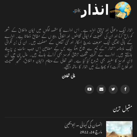
انذار ایک دعوتی اور تربیتی ادارہ ہے۔ اس ادارے کا مقصد لوگوں میں ایمان واخلاق کے شعور
کو راسخ کرنا اور ان کی شخصیت کو ایمانی تقاضوں اور اخلاقی رویو ں کے مطابق ڈھالنا ہے۔ ادارے
کے بانی ابویحییٰ ایک معروف ریسرچ اسکالر اور کئی کتابوں کے مصنف ہیں۔ ان کی زیر نگرانی
ایک ماہنامہ ’’انذار ‘‘کے نام سے شائع ہوتا ہے جس کے مضامین اس ویب سائٹ پر پڑھے
جاسکتے ہیں۔ ادارے کے تحت مختلف تربیتی کورسز بھی کرائے جاتے ہیں۔ حال ہی میں آن
لائن کورسز کا سلسلہ بھی شروع کیا گیا ہے۔ اللہ تعالٰی کے پیغام (ایمان و اخلاق، تعمیرِ شخصیت
اور فلاحِ آخرت) کو پھیلانے میں انذار کا ساتھ دیجئیے.
مالی تعاون
مقبول ترین
انسان کی کہانی ۔ ابویحییٰ
مارچ 24, 2022