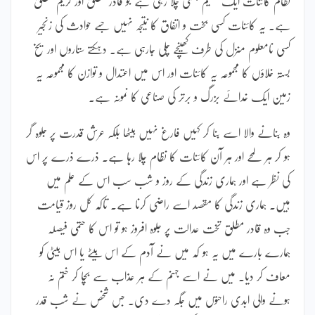
نظام کائنات ایک عظیم ہستی چلا رہی ہے جو قادر مطلق اور کریم مطلق
ہے۔ یہ کائنات کسی بخت و اتفاق کا نتیجہ نہیں جسے حوادث کی زنجیر
کسی نامعلوم منزل کی طرف کھینچے چلی جارہی ہے۔ دہکتے ستاروں اور یخ
بستہ خلاؤں کا مجموعہ یہ کائنات اور اس میں اعتدال و توازن کا مجموعہ یہ
زمین ایک خدائے بزرگ و برتر کی صناعی کا نمونہ ہے۔
وہ بنانے والا اسے بنا کر کہیں فارغ نہیں بیٹھا بلکہ عرش قدرت پر جلوہ گر
ہو کر ہر لمحے اور ہر آن کائنات کا نظام چلا رہا ہے۔ ذرے ذرے پر اس
کی نظر ہے اور ہماری زندگی کے روز و شب سب اس کے علم میں
ہیں۔ ہماری زندگی کا مقصد اسے راضی کرنا ہے۔ تاکہ کل روز قیامت
جب وہ قادر مطلق تخت عدالت پر جلوہ افروز ہو تو اس کا حتمی فیصلہ
ہمارے بارے میں یہ ہو کہ میں نے آدم کے اس بیٹے یا اس بیٹی کو
معاف کر دیا۔ میں نے اسے جہنم کے ہر عذاب سے بچا کر ختم نہ
ہونے والی ابدی راحتوں میں جگہ دے دی۔ جس شخص نے شب قدر