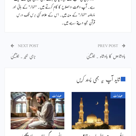
ہے۔ آپ دعوت و اصلاح کا کام کرتے ہیں۔ "انذار" کے بانی اور
ماہنامہ "انذار" کے مدیر ہیں۔ اس کے علاوہ کئی برس تک درس
قرآن مجید دیتے رہے ہیں۔
NEXT POST
PREV POST
بادشاہوں کا بادشاہ ۔ ابویحییٰ
بڑی لکیر ۔ ابویحییٰ
شاید آپ یہ بھی پسند کریں
عبادات
عبادات
عالمی رویت ہلال اور مقامی
سانسوں کی مالا پہ ۔ ابویحییٰ