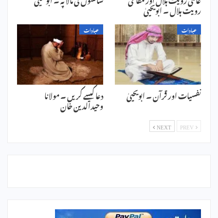
رویت ہلال ۔ ابویحییٰ
عبادات
عبادات
نفسیات اور قرآن ۔ ابویحییٰ
دعا کیسے کریں ۔ مولانا
وحیدالدین خان
NEXT
PREV