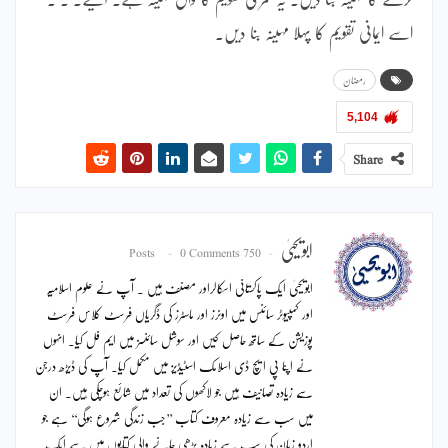
اسے ایمانی تقویم کا پہلا مہینہ بنا دیں۔
رمضان
5,104
Share
ابویحییٰ
0 Comments
750 Posts
ابویحییٰ ایک پاکستانی اسکالراور مصنف ہیں ۔ آپ نے علوم اسلامیہ
اور کمپیوٹر سائنس میں اونرز اور ماسٹرز کی ڈگریاں فرسٹ کلاس فرسٹ
پوزیشن کے ساتھ حاصل کیں اور سوشل سائنسز میں ایم فل کیا۔ انہوں
نے اپنا پی ایچ ڈی اسلامک اسٹیڈیز میں مکمل کیا۔ آپ کی ڈیڑھ درجن
سے زیادہ تصانیف ہیں جو لاکھوں کی تعداد میں شائع ہوچکی ہیں۔ ان
میں سب سے زیادہ معروف کتاب ’’جب زندگی شروع ہوگی‘‘ ہے جو
اردو زبان کی سب سے زیادہ پڑھی جانے والی کتابوں میں سے ایک