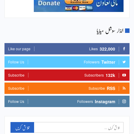
انذار سوشل میڈیا
322,000
Like our page
Likes
Twitter
Follow Us
Followers
132k
Subscribe
Subscribers
RSS
Subscribe
Subscribe
Instagram
Follow Us
Followers