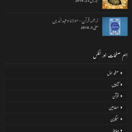
ترجمہ قرآن – مولانا وحیدالّدیں
مئی 5, 2018
اہم صفحات اور لنکس
صفحۂ اول
کتابیں
قرآن
مضامین
میگزین
ویڈیوز