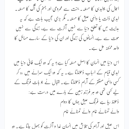
اعمال کی جوابدہی کا مسئلہ۔ جنت سے محرومی اور جہنم کی آگ کا مسئلہ۔
ابدی ذلت یا دائمی عیش کا مسئلہ۔ مگر بڑی عجیب بات ہے کہ یہ
ہدایت جس کا تعلق دنیا سے نہیں آخرت سے ہے، زندگی سے نہیں
موت سے ہے، انسانوں کی زندگی اور ان کی دنیا کے سارے مسائل کا
واحد ممکنہ حل ہے۔
اس دنیا میں انسان کا اصل مسئلہ کیا ہے؟ یہ کہ وہ ایک فانی دنیا میں
ابدی قیام کے اسباب ڈھونڈتا ہے۔ یہ کہ وہ ایک سرائے میں رہ کر
کسی دائمی مستقر کے آرام ڈھونڈتا ہے۔ اقبال نے جو بات فرنگ کے
لیے کہی تھی وہ ہر فرزندِ زمین کے بارے میں درست ہے:
ڈھونڈ رہا ہے فرنگ عیش جہاں کا دوام
وائے تمنائے خام وائے تمنائے خام
اس عیش اور آرام کی تلاش میں انسان خدا و آخرت کو بھول جاتا ہے۔ وہ