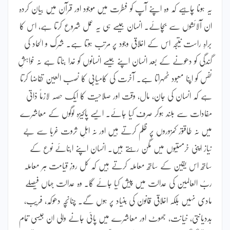
یہ ہونا چاہیے کہ وہ اپنے آپ کو فطرت میں موجود اور قرآن میں بیان کردہ
ان آلائشوں سے بچائے۔ انسان جیسے ہی یہ عمل شروع کرتا ہے، اس کا
براہِ راست نتیجہ اس کے اخلاقی وجود پر مرتب ہوتا ہے۔ شرک و الحاد کی
گندگی کو دھونے کے بعد انسان اپنے جیسے انسانوں کو خدا بناتا ہے نہ خواہشِ
نفس کو اپنا معبود ٹھہراتا ہے۔ آخرت کی کامیابی کا نصب العین تقاضا کرتا
ہے کہ انسان کی جان، مال، وقت اور صلاحیت کا ایک حصہ لازماً ذاتی
مفادات سے بلند ہوکر صرف کیا جائے۔ ایسے پاکیزہ لوگوں کے معاشرے
میں نہ طاقتور کمزوروں پر ظلم کرتے ہیں اور نہ اہلِ ثروت غربا سے بے
نیاز اپنی خرمستیوں میں مگن رہتے ہیں۔ انسان اپنے ابنائے نوع کے
ساتھ اس یقین کے ساتھ معاملہ کرتے ہیں کہ کل روزِ قیامت ہر معاملہ
ربُ العالمین کی عدالت میں پیش کیا جائے گا۔ وہ عدالت جہاں فیصلے
مادی نہیں بلکہ اخلاقی قانون کی بنیاد پر ہوں گے۔ چنانچہ دھوکہ، فریب،
بددیانتی، خیانت، جھوٹ اور معاشرے میں پائی جانے والی ان جیسی تمام