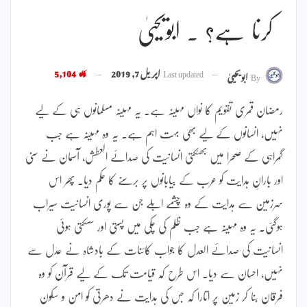
کرنا ہے؟ ۔ ابویحییٰ
Last updated
اپریل 7, 2019
5,104
By
ابویحییٰ
رمضان قمری تقویم کا نواں مہینہ ہے۔ یہ مہینہ مسلمانوں ہی کے لیے
نہیں، انسانوں کے لیے بھی بہت اہم ہے۔ یہ وہ مہینہ ہے جب
گمراہی کے صحرا میں بھٹکتی انسانیت کی صدائے العطش، آسمان نے سنی
اور بارانِ ہدایت کو عرب کے بیابانوں پر برسنے کا حکم دیا۔ پھر اس
سرزمین سے ہدایت کے وہ چشمے ابلے جن سے پوری انسانیت سیراب
ہوگئی۔ یہ وہ مہینہ ہے جب ظلم کی چکی میں پستی اور سسکتی ہوئی
انسانیت کی صدائے العدل کا جواب کائنات کے بادشاہ نے عدل سے
نہیں، احسان سے دیا۔ اس طرح کہ قیامت تک کے لیے قرآن کو وہ
فرقان بنا کر زمین پر اتارا کہ جس کی ہدایت نے دھرتی کو امن و سکون