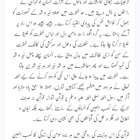
ترغیبات، حیوانی خواہشات اور ماحول کے اثرات انسان کو گمراہی کے
راستوں پر ڈال دیتے ہیں۔ وہ فطرت میں موجود خیر و شر کے تصورات کو
بھول کر خواہشِ نفس کی پیروی اختیار کرتا ہے۔ جیسے جیسے وہ اس راہ پر
آگے بڑھتا ہے، یہ گرد آلود راستہ دامنِ دل اور لباسِ فطرت کو غلیظ سے
غلیظ تر کرتا چلا جاتا ہے۔ غفلت کی دھول اور سرکشی کی کالک فطرت
کے حسن کو نری غلاظت میں بدل دیتی ہے۔ انسان پہلے پہل خیر و شر
کی تمیز کھوتا ہے اور پھر معاشرے میں ہر شر خیر اور ہر خیر شر بن جاتا
ہے۔ فطرت میں پیدا ہو جانے والی اس کجی کو دور کرنے کے لیے اللہ
تعالیٰ نے ہر دور میں پیغمبر بھیجے، کتابیں اتاریں، بھولا ہوا سبق یاد دلایا اور
آخر میں رسول اللہ صلی اللہ علیہ وسلم پر قرآن اتارا۔ قرآن نہ صرف
تزکیے کے نصب العین کو انسانوں کے سامنے رکھتا ہے بلکہ ایمان و
اخلاق اور فکر و عمل کی آلائشوں کی بھی نشان دہی کرتا ہے۔
قرآن کی اس ہدایت کی روشنی میں ہر بندۂ مومن کی زندگی کا نصب العین