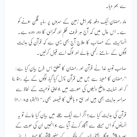
سے بھر دیا۔
ماہِ رمضان ایک دفعہ پھر اہلِ زمین کے سروں پر سایہ فگن ہونے کو
ہے۔ اس حال میں کہ آج ہر طرف ظلم اور گمراہی کا دور دورہ ہے۔
انسانیت کے مصائب کا علاج آج بھی یہی ہے کہ قرآن کی ہدایت
لوگوں کے سامنے رکھی جائے اور لوگ اسے قبول کرلیں۔
صاحب توحید خدا نے قرآن اور رمضان کا تعلق اس طرح بیان کیا ہے:
’’رمضان کا مہینہ ہے جس میں قرآن نازل کیا گیا، لوگوں کے لیے رہنما بنا
کر اور نہایت واضح دلیلوں کی صورت میں جو اپنی نوعیت کے لحاظ سے
سراسر ہدایت بھی ہیں اور حق و باطل کا فیصلہ بھی۔‘‘ (البقرہ ۲،١۸۵)
قرآن کی ہدایت کیا ہے؟ اگر اسے ایک جملے میں بیان کیا جائے تو یہ
انسانوں کو اس مسئلے سے آگاہ کرنے آیا ہے جو انھیں ان کی موت کے
بعد درپیش ہوگا۔ یعنی ان کے مالک کے حضور پیشی کا مسئلہ۔ اپنے