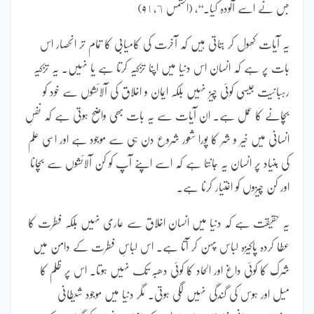
جس نے اسے آلودہ کیا۔‘‘، (الشمس ۹١،٦)
یہ آیات کھول کر بتاتی ہیں کہ آخرت کی کامیابی کا تمام تر انحصار اس
بات پر ہے کہ انسان اس دنیا میں اپنا تزکیہ کرتا ہے یا نہیں۔ یہ تزکیہ
رہبانیت جیسی کوئی چیز نہیں بلکہ ایمان و اخلاق کی آلائشوں سے خود کو
بچانے کا عمل ہے۔ ان آیات سے یہ بات بھی واضح ہوتی ہے کہ نفسِ
انسانی میں خیر و شر کا پورا شعور شروع دن ہی سے موجود ہے اور اسی علم
کی بنیاد پر انسان یہ جانتا ہے کہ اسے اپنے آپ کو کن آلائشوں سے بچانا
اور کن چیزوں کو اختیار کرنا ہے۔
یہ حقیقت ہے کہ دنیا میں انسان اخلاق سے عاری نہیں بلکہ فطرت کا
عطا کردہ پاکیزہ لباس پہن کر آتا ہے۔ اس لباسِ فطرت کے دامن میں
شرک کا کوئی داغ اور الحاد کا کوئی دھبہ تک نہیں ہوتا۔ اس پر ظلم کا
میل اور ہوس کی گندگی نہیں لگی ہوتی۔ مگر دنیا میں موجود شیطانی