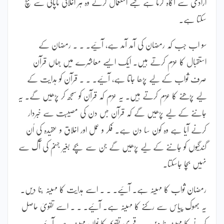
ارادی سے آگاہ کرتا ہے جسے استعمال کرکے وہ ہر اخلاقی ناپاکی سے بچ
سکتا ہے۔
سو اب جب کہ رمضان کی آمد آمد ہے، آئیے۔ ۔ ۔ رمضان کے
استقبال کا عزم کرتے ہیں۔ ایک ایسے معاشرے میں جہاں قرآن
صرف ثواب کے لیے پڑھا جاتا ہے، آئیے۔ ۔ ۔ قرآن کو ہدایت کے
لیے پڑھنے کا عزم کرتے ہیں۔ یہ عزم کہ قرآن کو سمجھ کر پڑھیں گے۔ یہ
جاننے کے لیے پڑھیں گے کہ قرآن جس دن کی مصیبت سے خبردار
کرنے آیا ہے وہ کون سا دن ہے۔ فکر و عمل اور اخلاق و عقیدہ کی اُن
گندگیوں کو جاننے کے لیے پڑھیں گے جن سے بچے بغیر جہنم کی آگ سے
نہیں بچا جاسکتا۔
رمضان ثواب کا مہینہ ہے۔ آئیے۔ ۔ ۔ اسے ہدایت کا مہینہ بنا دیں۔
یہ بھوک پیاس سے رکنے کا مہینہ ہے۔ آئیے۔ ۔ ۔ اسے تقویٰ حاصل
کرنے کا مہینہ بنا دیں۔ یہ قمری تقویم کا نواں مہینہ ہے۔ آئیے۔ ۔ ۔