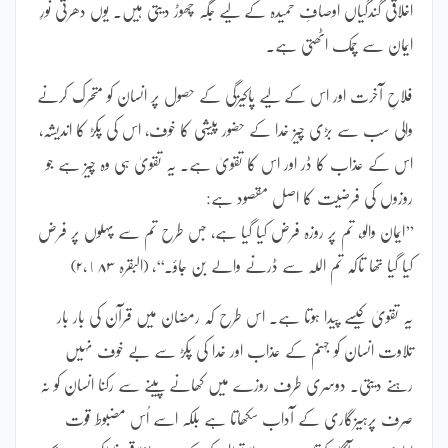
اخلاقی گندگیاں اوصافِ حمیدہ کے لیے جگہ چھوڑ دیتی ہیں۔ یوں دھرتی نورِ
ایمان سے چمک اٹھتی ہے۔
فلاحِ آخرت اور اس کے لیے پاکیزگی کے حصول پر انسان کو متحرک کرنے
والی سب سے بڑی چیز خدا کے حضور پیشی کا خوف، اس کی پکڑ کا اندیشہ،
اس کے عذاب کا ڈر اور اس کا تقویٰ ہے۔ یہ تقویٰ ہی وہ چیز ہے جو
روزوں کی فرضیت کا اصل مقصود ہے:
’’ایمان والو، تم پر روزہ فرض کیا گیا ہے، جس طرح تم سے پہلوں پر فرض
کیا گیا تھا تاکہ تم اللہ سے ڈرنے والے بن جاؤ۔‘‘، (البقرہ ۲،١۸۳)
یہ تقویٰ کیسے پیدا ہوتا ہے۔ اس طرح کہ رمضان میں قرآن کی بار بار
تلاوت انسان کو جہنم کے عذاب اور خدا کی پکڑ سے بے خوف نہیں
رہنے دیتی۔ دوسری طرف روزے میں کھانے پینے سے رکنا انسان کو نہ
صرف پرہیزگاری کے آداب سکھاتا ہے بلکہ اسے اُس مضبوط قوت