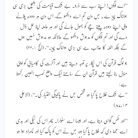
’’اے لوگوں! اپنے رب سے ڈرو۔ بے شک قیامت کی ہلچل بڑی ہی
ہولناک چیز ہے۔ جس دن تم اسے دیکھو گے، اس دن ہر دودھ پلانے
والی اپنے دودھ پیتے بچے کو بھول جائے گی اور ہر حاملہ اپنا حمل ڈال
دے گی اور تم لوگوں کو مدہوش دیکھو گے حالانکہ وہ مدہوش نہیں ہوں
گے بلکہ اللہ کا عذاب ہے ہی بڑی ہولناک چیز۔‘‘، (الحج ۲۲،١)
جو لوگ قرآن کی اس پکار پر توجہ دیتے ہیں اور آخرت کی کامیابی کو اپنی
منزل بنا لیتے ہیں قرآن ان کے سامنے ایک واضح نصب العین رکھتا
ہے:
’’بے شک فلاح پا گیا وہ شخص جس نے پاکیزگی اختیار کی۔‘‘، (الاعلیٰ
۸۷،١۴)
’’اور نفس گواہی دیتا ہے، اور جیسا اسے سنوارا۔ پھر اس کی نیکی اور بدی
اسے سجھا دی کہ فلاح پا گیا وہ، جس نے اس کو پاک کیا اور نامراد ہوا وہ