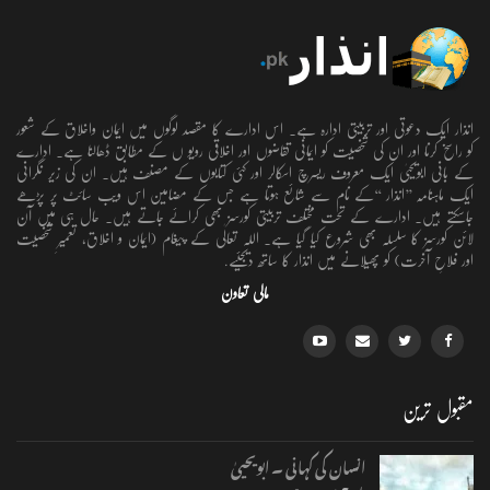
انذار ایک دعوتی اور تربیتی ادارہ ہے۔ اس ادارے کا مقصد لوگوں میں ایمان واخلاق کے شعور
کو راسخ کرنا اور ان کی شخصیت کو ایمانی تقاضوں اور اخلاقی رویو ں کے مطابق ڈھالنا ہے۔ ادارے
کے بانی ابویحییٰ ایک معروف ریسرچ اسکالر اور کئی کتابوں کے مصنف ہیں۔ ان کی زیر نگرانی
ایک ماہنامہ ’’انذار ‘‘کے نام سے شائع ہوتا ہے جس کے مضامین اس ویب سائٹ پر پڑھے
جاسکتے ہیں۔ ادارے کے تحت مختلف تربیتی کورسز بھی کرائے جاتے ہیں۔ حال ہی میں آن
لائن کورسز کا سلسلہ بھی شروع کیا گیا ہے۔ اللہ تعالٰی کے پیغام (ایمان و اخلاق، تعمیرِ شخصیت
اور فلاحِ آخرت) کو پھیلانے میں انذار کا ساتھ دیجئیے.
مالی تعاون
مقبول ترین
انسان کی کہانی ۔ ابویحییٰ