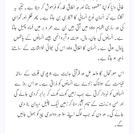
فانی دنیا کو اپنا مقصود بناتا اور ہر اخلاقی قدر کو فراموش کر دیتا ہے۔ نتیجہ یہ
نکلتا ہے کہ انسان نوعِ انسانی کا شکاری بن جاتا ہے۔ پھر ظلم اور گمراہی
کی وہ ساری اقسام وجود میں آتی ہیں جن سے بحر و بر میں فساد پھیل جاتا
ہے۔ انسانوں کی جان، مال، عزت و آبرو انھی جیسے انسانوں کے ہاتھوں
پامال ہوتی ہے۔ انسان کا اخلاقی وجود اس کی حیوانی خواہشات کے سامنے
ڈھیر ہو جاتا ہے۔
اس صورتحال کا واحد حل وہ قرآنی ہدایت ہے جو پوری قوت کے ساتھ
قیامت کے ہولناک زلزلے سے انسانوں کو ڈراتی ہے۔ وہ اُس روز سے
انسانوں کو خبردار کرتی ہے جب زمین کوٹ کوٹ کر برابر کردی جائے گی
اور حسن و زینت کے تمام آثار مٹا کر زمین ایک چٹیل میدان بنا دی
جائے گی۔ وہ دن کہ جب لوگ اپنے سوا ہر دوسری چیز کو بھول جائیں
گے۔