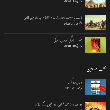
مارچ 24, 2022
جب یہ نوبت آجائے ۔ مولانا وحید الدین خان
اکتوبر 17, 2021
جب زندگی شروع ہوگی
مارچ 30, 2018
منتخب مضامین
وہی رہ گزر
نومبر 10, 2019
خلاصہ و ترجمہ قرآن، ابو یحییٰ کے ساتھ
اپریل 23, 2018