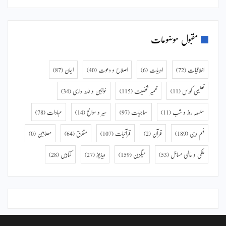
مقبول موضوعات
اخلاقیات
(72)
ادبیات
(6)
اصلاح و دعوت
(40)
ایمان
(87)
تعلیمی کورس
(11)
تعمیر شخصیت
(115)
خواتین و خانہ داری
(34)
سلسلہ روز و شب
(11)
سماجیات
(97)
سیر و سوانح
(14)
عبادات
(78)
فہم دین
(189)
قرآن
(2)
قرآنیات
(107)
متفرق
(64)
مضامین
(0)
ملکی و عالمی مسائل
(53)
میگزین
(159)
ویڈیوز
(27)
کتابیں
(28)