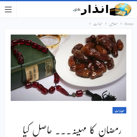
Home
مضامین
عبادات
عبادات
رمضان کا مہینہ۔۔۔ حاصل کیا