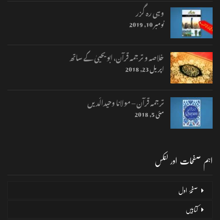
وہی رہ گزر
نومبر 10, 2019
خلاصہ و ترجمہ قرآن، ابو یحییٰ کے ساتھ
اپریل 23, 2018
ترجمہ قرآن – مولانا وحیدالّدیں
مئی 5, 2018
اہم صفحات اور لنکس
صفحۂ اول
کتابیں