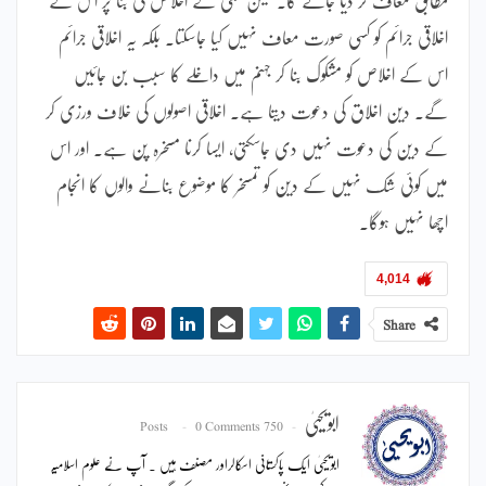
اخلاقی جرائم کو کسی صورت معاف نہیں کیا جاسکتا۔ بلکہ یہ اخلاقی جرائم
اس کے اخلاص کو مشکوک بنا کر جہنم میں داخلے کا سبب بن جائیں
گے۔ دین اخلاق کی دعوت دیتا ہے۔ اخلاقی اصولوں کی خلاف ورزی کر
کے دین کی دعوت نہیں دی جاسکتی، ایسا کرنا مسخرہ پن ہے۔ اور اس
میں کوئی شک نہیں کے دین کو تمسخر کا موضوع بنانے والوں کا انجام
اچھا نہیں ہوگا۔
4,014
Share
ابویحییٰ
0 Comments
750 Posts
ابویحییٰ ایک پاکستانی اسکالراور مصنف ہیں ۔ آپ نے علوم اسلامیہ