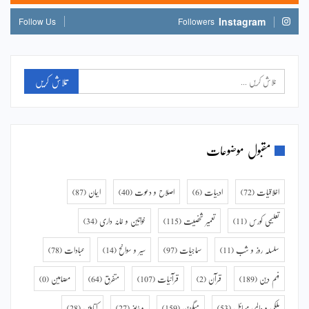
Instagram
Follow Us
Followers
مقبول موضوعات
اخلاقیات
(72)
ادبیات
(6)
اصلاح و دعوت
(40)
ایمان
(87)
تعلیمی کورس
(11)
تعمیر شخصیت
(115)
خواتین و خانہ داری
(34)
سلسلہ روز و شب
(11)
سماجیات
(97)
سیر و سوانح
(14)
عبادات
(78)
فہم دین
(189)
قرآن
(2)
قرآنیات
(107)
متفرق
(64)
مضامین
(0)
ملکی و عالمی مسائل
(53)
میگزین
(159)
ویڈیوز
(27)
کتابیں
(28)