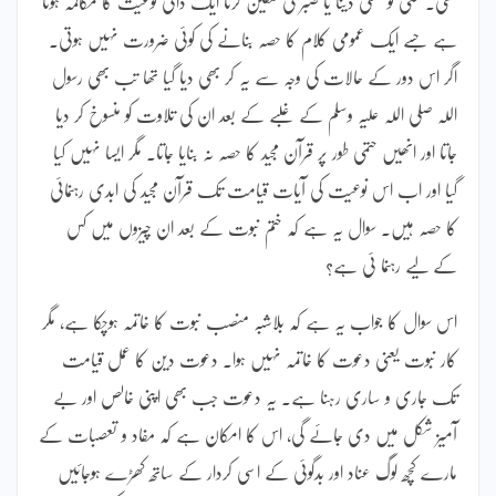
تھی۔ کسی تو تسلی دینا یا صبر کی تلقین کرنا ایک ذاتی نوعیت کا مکالمہ ہوتا
ہے جسے ایک عمومی کلام کا حصہ بنانے کی کوئی ضرورت نہیں ہوتی۔
اگر اس دور کے حالات کی وجہ سے یہ کر بھی دیا گیا تھا تب بھی رسول
اللہ صلی اللہ علیہ وسلم کے غلبے کے بعد ان کی تلاوت کو منسوخ کر دیا
جاتا اور انھیں حتمی طور پر قرآن مجید کا حصہ نہ بنایا جاتا۔ مگر ایسا نہیں کیا
گیا اور اب اس نوعیت کی آیات قیامت تک قرآن مجید کی ابدی رہنمائی
کا حصہ ہیں۔ سوال یہ ہے کہ ختم نبوت کے بعد ان چیزوں میں کس
کے لیے رہنما ئی ہے؟
اس سوال کا جواب یہ ہے کہ بلاشبہ منصب نبوت کا خاتمہ ہوچکا ہے، مگر
کار نبوت یعنی دعوت کا خاتمہ نہیں ہوا۔ دعوت دین کا عمل قیامت
تک جاری و ساری رہنا ہے۔ یہ دعوت جب بھی اپنی خالص اور بے
آمیز شکل میں دی جائے گی، اس کا امکان ہے کہ مفاد و تعصبات کے
مارے کچھ لوگ عناد اور بدگوئی کے اسی کردار کے ساتھ کھڑے ہوجائیں