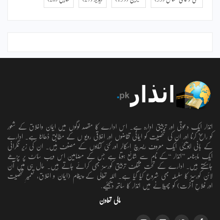
انذار ایک دعوتی اور تربیتی ادارہ ہے۔ اس ادارے کا مقصد لوگوں میں ایمان واخلاق کے شعور
کو راسخ کرنا اور ان کی شخصیت کو ایمانی تقاضوں اور اخلاقی رویو ں کے مطابق ڈھالنا ہے۔ ادارے
کے بانی ابویحییٰ ایک معروف ریسرچ اسکالر اور کئی کتابوں کے مصنف ہیں۔ ان کی زیر نگرانی
ایک ماہنامہ ’’انذار ‘‘کے نام سے شائع ہوتا ہے جس کے مضامین اس ویب سائٹ پر پڑھے
جاسکتے ہیں۔ ادارے کے تحت مختلف تربیتی کورسز بھی کرائے جاتے ہیں۔ حال ہی میں آن
لائن کورسز کا سلسلہ بھی شروع کیا گیا ہے۔ اللہ تعالٰی کے پیغام (ایمان و اخلاق، تعمیرِ شخصیت
اور فلاحِ آخرت) کو پھیلانے میں انذار کا ساتھ دیجئیے.
مالی تعاون