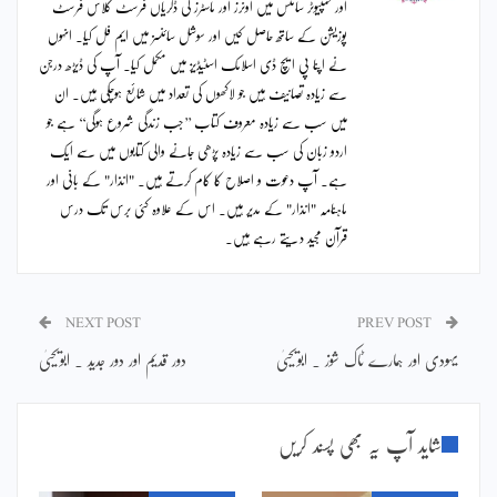
اور کمپیوٹر سائنس میں اونرز اور ماسٹرز کی ڈگریاں فرسٹ کلاس فرسٹ
پوزیشن کے ساتھ حاصل کیں اور سوشل سائنسز میں ایم فل کیا۔ انہوں
نے اپنا پی ایچ ڈی اسلامک اسٹیڈیز میں مکمل کیا۔ آپ کی ڈیڑھ درجن
سے زیادہ تصانیف ہیں جو لاکھوں کی تعداد میں شائع ہوچکی ہیں۔ ان
میں سب سے زیادہ معروف کتاب ’’جب زندگی شروع ہوگی‘‘ ہے جو
اردو زبان کی سب سے زیادہ پڑھی جانے والی کتابوں میں سے ایک
ہے۔ آپ دعوت و اصلاح کا کام کرتے ہیں۔ "انذار" کے بانی اور
ماہنامہ "انذار" کے مدیر ہیں۔ اس کے علاوہ کئی برس تک درس
قرآن مجید دیتے رہے ہیں۔
NEXT POST
PREV POST
یہودی اور ہمارے ٹاک شوز ۔ ابویحییٰ
دور قدیم اور دور جدید ۔ ابویحییٰ
شاید آپ یہ بھی پسند کریں