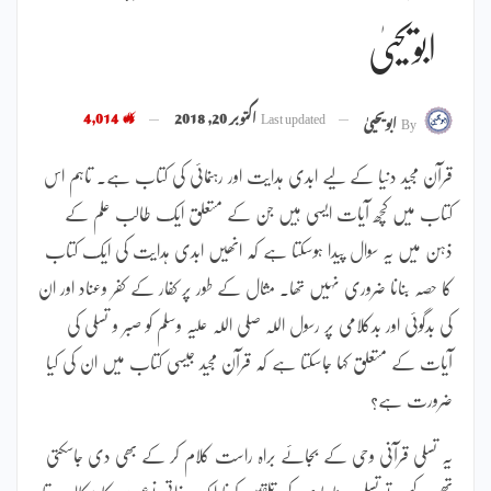
ابویحییٰ
Last updated
اکتوبر 20, 2018
4,014
By
ابویحییٰ
قرآن مجید دنیا کے لیے ابدی ہدایت اور رہنمائی کی کتاب ہے۔ تاہم اس
کتاب میں کچھ آیات ایسی ہیں جن کے متعلق ایک طالب علم کے
ذہن میں یہ سوال پیدا ہوسکتا ہے کہ انھیں ابدی ہدایت کی ایک کتاب
کا حصہ بنانا ضروری نہیں تھا۔ مثال کے طور پر کفار کے کفر وعناد اور ان
کی بدگوئی اور بدکلامی پر رسول اللہ صلی اللہ علیہ وسلم کو صبر و تسلی کی
آیات کے متعلق کہا جاسکتا ہے کہ قرآن مجید جیسی کتاب میں ان کی کیا
ضرورت ہے؟
یہ تسلی قرآنی وحی کے بجائے براہ راست کلام کر کے بھی دی جاسکتی