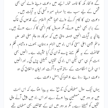
گے جو کفار مکہ کا خاصہ تھا۔ ایسے میں دعوت دینے والے کسی بھی
شخص کے لیے سب سے بڑا سرمایہ صبر و تسلی کی یہ آیات ہیں۔
دعوت دین کا کام کرنے والے انبیا علیہم السلام کے قدموں کی خاک
کے برابر بھی نہیں ہوتے، مگر بہرحال کام انھی کا کر رہے ہوتے ہیں۔
چنانچہ یہ آیات انھیں حوصلہ دیتی ہیں کہ سرکار دو عالم صلی اللہ علیہ
وسلم جیسی اعلیٰ ہستی کو اس راہ میں الزام و بہتان، جھوٹ و دشنام، ظلم و
مخالفت کے یہ ظلم سہنے پڑے تو ان کی کیا حیثیت ہے۔ انھیں بھی
بہت کم ہی سہی لیکن اس راہ کی سختیاں جھیلنی پڑیں گی۔ اور انھیں
اسی طرح استقامت کے ساتھ توحید و آخرت اور ایمان و اخلاق کی وہ
دعوت دیتے رہنا ہے جو انبیا کی اصل دعوت ہے۔
یہاں ایک سوال مسلمانوں کی تاریخ سے یہ پیدا ہوتا ہے کہ اس امت
میں ہر دور میں مصلحین پیدا ہوتے رہے اور اس راہ میں پیش آنے والی
سختیوں کو جھیلتے رہے۔ مگر ہر دور میں ان کے مخالفین بھی مسلمان تھے