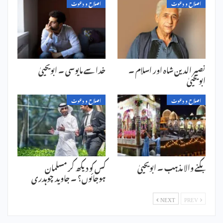
اصلاح و دعوت
اصلاح و دعوت
نصیر الدین شاہ اور اسلام ۔
خدا سے مایوسی ۔ ابویحییٰ
ابویحییٰ
اصلاح و دعوت
اصلاح و دعوت
بکنے والا مذہب ۔ ابویحییٰ
کس کو دیکھ کر مسلمان
ہوجائوں؟ ۔ جاوید چوہدری
NEXT
PREV