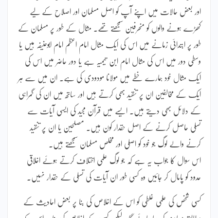
اور بعض حالات میں اپنے آپ کو اصل مسلمان اور اصلاح کے لیے
کھڑے ہونے والوں کو منحرفین سمجھتے تھے۔ مثال کے طور پر مسلمان کے
طور پر ابتدائی زمانے میں اس کی ایک مثال امام اعظم امام ابوحنیفہ ہیں یا
وسطی دور میں اس کی مثال امام ابن تیمیہ ہے یا دور حاضر میں اس کی
ایک مثال خود ہمارے خطے میں مولانا مودودی کی ہے۔ ان میں سے ہر
ایک کے مخالفین ان پر تنقید بھی کرتے ہیں اور ساتھ میں ان کی گمراہی
کے دلائل بھی دیتے ہیں۔ ایسے میں قرآن مجید کی ایسی آیات سے
تسلی حاصل کرنے کے اصل حقدار کون ہیں۔ مصلحین یا ان پر تنقید
کرنے والے لوگ جو خود کو اصلی اور مخلص مسلمان سمجھتے ہیں۔
اس سوال کا جواب یہ ہے کہ جو لوگ علمی اختلاف کرتے ہوئے اخلاقی
حدود کو پامال کر جائیں وہ کسی طور ان آیات کی تسلی کے حقدار نہیں۔
کسی شخص کی علمی غلطی کو اس کے اخلاص کی بنا پر بعض احادیث کے
مطابق معاف کر دیا جائے گا۔ لیکن کسی کے اخلاص کی بنا پر اس کے