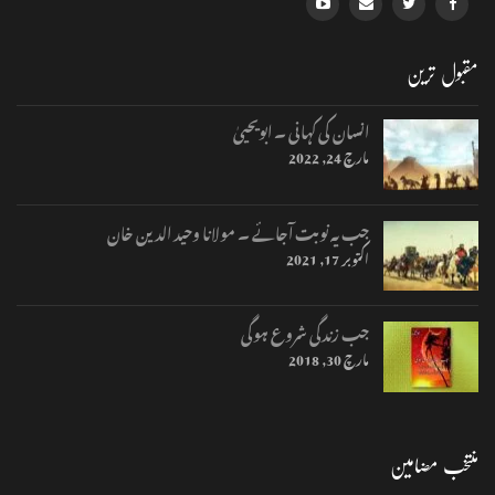
مقبول ترین
انسان کی کہانی ۔ ابویحییٰ
مارچ 24, 2022
جب یہ نوبت آجائے ۔ مولانا وحید الدین خان
اکتوبر 17, 2021
جب زندگی شروع ہوگی
مارچ 30, 2018
منتخب مضامین