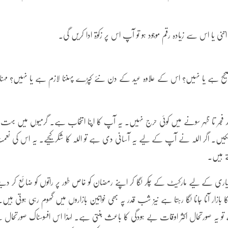
 یا اس سے زیادہ رقم موجود ہو تو آپ اس پر زکوٰۃ ادا کریں گی۔
ا صحیح ہے یا نہیں؟ اس کے علاوہ عید کے دن نئے کپڑے پہننا لازم ہے یا نہیں؟ مہنا
 فجر تا ظہر سونے میں کوئی حرج نہیں۔ یہ آپ کا اپنا انتخاب ہے۔ گرمیوں میں بہت
کیں۔ اگر اللہ نے آپ کے لیے یہ آسانی دی ہے تو اللہ کا شکر کیجیے۔ یہ اس کی نع
ے ہیں۔
 کے لیے مارکیٹ کے چکر لگا کر اپنے رمضان کو خاص طور پر راتوں کو ضائع کر دیت
زار آنا جانا لگا رہتا ہے نیز شب قدر پہ بھی خواتین بازاروں میں گھوم رہی ہوتی ہیں۔
تو یہ صورتحال اکثر اوقات بے ہودگی کا باعث بنتی ہے۔ لہٰذا اس افسوسناک صورتحال 