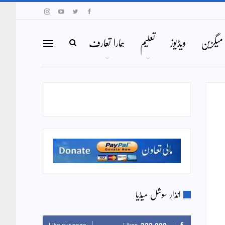
میگزین
ویڈیوز
تعلیم
ہمارا تعارف
انذار سوشل میڈیا
Like our page
Likes