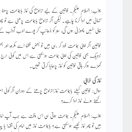
جواب: السلام علیکم۔ خواتین کے لیے تراویح کی نماز باجماعت پڑھن
تنہائی میں ادا کرنا چاہیے۔ لیکن اگر تراویح باجماعت پڑھنی ہے تو 
خالی نہیں چھوڑنی ہوں گی، ستر کو ڈھانپ کر پورے ادب آداب کے سا
خواتین اگر اپنی جماعت خود کر رہی ہیں تو بعض فقہا اسے مکروہ اور
نزدیک بھی خواتین کی اپنی جماعت ہوسکتی ہے اس میں کوئی حرج
کھڑے ہوکر باقی خواتین کو نماز پڑھایا کرتی تھیں۔
نماز کی خرابی
سوال: خواتین کیلئے باجماعت نماز/تراویح پڑھنے کے دوران اگر کوئی اصو
رکھتے ہوئے نماز ادا کرے؟
جواب: السلام علیکم۔ جماعت ہوتی ہی اس وقت ہے جب آپ امام کے 
ہیں تو پھر نماز کیسے ہوسکتی ہے؟ باجماعت نماز میں امام کی اقتدا 