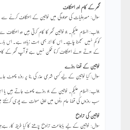
گھر کے کام اور اعتکاف
سوال: مصروفیات کی موجودگی میں خواتین کے اعتکاف کرنے سے متع
جواب: السلام علیکم۔ جو خواتین گھر کا کام کرتی ہیں وہ اعتک
کو کم نہیں سمجھنا چاہیے۔ اس کا اجر بھی بہت زیادہ ہے۔ اس بارے
کے ہوتے ہوئے اعتکاف کرنا ممکن نہیں ہے تو آپ گھر کے کام او
خواتین کے قضا روزے
سوال: کیا خواتین کے لیے کسی شرعی عذر کی بنا پر روزہ چھوٹ جائ
جواب: السلام علیکم۔ خواتین کے جو روزے چھوٹ جاتے ہیں یا اس کے
سب روزوں کی قضا عام دنوں میں اپنی سہولت سے پوری کرسکتے ہیں 
خواتین کی تراویح
سوال: خواتین کے لیے باجماعت تراویح پڑھنے کا کیا طریقہ کار ہے؟ شا