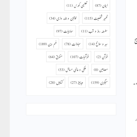
ایمان
(87)
تعلیمی کورس
(11)
تعمیر شخصیت
(115)
خواتین و خانہ داری
(34)
سلسلہ روز و شب
(11)
سماجیات
(97)
ج
سیر و سوانح
(14)
عبادات
(78)
فہم دین
(189)
قرآن
(2)
قرآنیات
(107)
متفرق
(64)
مضامین
(0)
ملکی و عالمی مسائل
(53)
جاسکتی ہے۔
میگزین
(159)
ویڈیوز
(27)
کتابیں
(28)