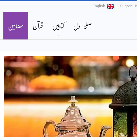
English
Support U
صفحۂ اول
کتابیں
قرآن
مضامین