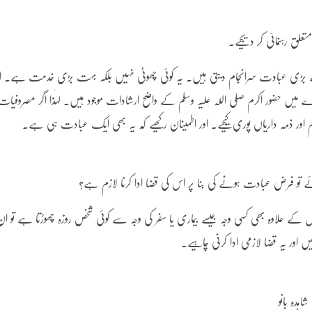
لق رہنمائی کر دیجیے۔
اف سے بڑی عبادت سرانجام دیتی ہیں۔ یہ کوئی چھوٹی نہیں بلکہ بہت بڑی خدمت ہے۔ 
 میں حضور اکرم صلی اللہ علیہ وسلم کے واضح ارشادات موجود ہیں۔ لہٰذا اگر مصروفیات
ر ذمہ داریاں پوری کیجیے۔ اور اطمینان رکھیے کہ یہ بھی ایک عبادت ہی ہے۔
ے تو فرض عبادت ہونے کی بنا پر اس کی قضا ادا کرنا لازم ہے؟
 علاوہ بھی کسی وجہ جیسے بیماری یا سفر کی وجہ سے کوئی شخص روزہ چھوڑتا ہے تو ان
اور یہ قضا لازمی ادا کرنی چاہیے۔
ہدہ بانو