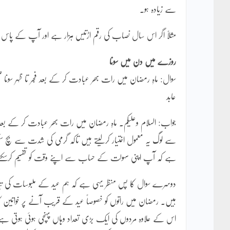
سے زیادہ ہو۔
مثلاً اگر اس سال نصاب کی رقم اڑتیس ہزار ہے اور آپ کے پاس اتنی
روزے میں دن میں سونا
سوال: ماہِ رمضان میں رات بھر عبادت کر کے بعد فجر تا ظہر سون
عابد
جواب: السلام وعلیکم۔ ماہِ رمضان میں رات بھر عبادت کر کے بعد
سے لوگ یہ معمول اختیار کرلیتے ہیں تاکہ گرمی کی شدت سے بچ س
ہے کہ آپ اپنی سہولت کے حساب سے اپنے وقت کو تقسیم کرسکت
دوسرے سوال کا پس منظر یہی ہے کہ ہم عید کے ملبوسات کی تیاری
ہیں۔ رمضان میں راتوں کو خصوصاً عید کے قریب آنے پر خواتین کا با
اس کے علاوہ مردوں کی ایک بڑی تعداد وہاں پہنچی ہوئی ہوتی ہے 