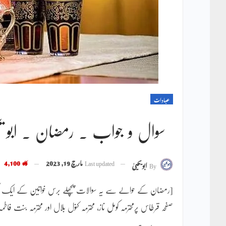
عبادات
سوال و جواب ۔ رمضان ۔ ابو یح
Last updated
مارچ 19, 2023
4,100
By
ابویحییٰ
[رمضان کے حوالے سے یہ سوالات پچھلے برس خواتین کے ایک آن
صفحہ قرطاس پرمحترمہ کومل ناز، محترمہ کنول بلال اور محترمہ بنت 