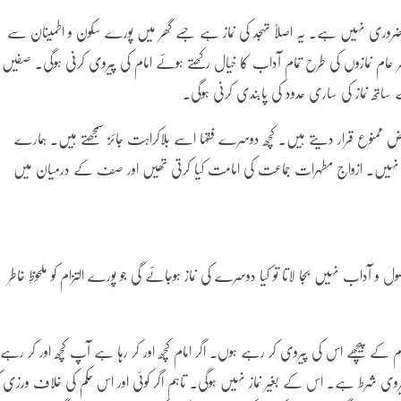
ا ضروری نہیں ہے۔ یہ اصلاً تہجد کی نماز ہے جسے گھر میں پورے سکون و اطمینان سے
پھر عام نمازوں کی طرح تمام آداب کا خیال رکھتے ہوئے امام کی پیروی کرنی ہوگی۔ صفیں
تھ نماز کی ساری حدود کی پابندی کرنی ہوگی۔
 بعض ممنوع قرار دیتے ہیں۔ کچھ دوسرے فقہا اسے بلاکراہت جائز سمجھتے ہیں۔ ہمارے
 نہیں۔ ازواج مطہرات جماعت کی امامت کیا کرتی تھیں اور صف کے درمیان میں
ل و آداب نہیں بجا لاتا تو کیا دوسرے کی نماز ہوجائے گی جو پورے التزام کو ملحوظِ خاطر
پیچھے اس کی پیروی کر رہے ہوں۔ اگر امام کچھ اور کر رہا ہے آپ کچھ اور کر رہے
یا پیروی شرط ہے۔ اس کے بغیر نماز نہیں ہوگی۔ تاہم اگر کوئی اور اس حکم کی خلاف ورزی ک