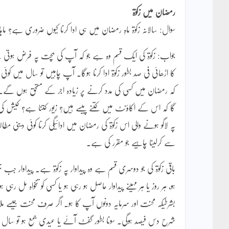
رمضان میں زکوٰۃ
سوال: سالانہ زکوٰۃ ماہِ رمضان میں ہی ادا کرنا کیوں ضروری ہے؟ ماہانہ 
جواب: زکوٰۃ کی ایک قسم وہ ہے جو کہ آپ کی بچت پہ فرض ہو
کا اڑھائی فی صد بطور زکوٰۃ ادا کرنا ہوگا۔ آپ چاہیں تو سال میں کو
کہ رمضان میں کسی کی مدد کرنے پر زیادہ اجر کے مستحق ہوں گے۔
گا کہ اس کے اکاؤنٹ میں کتنے پیسے ہیں؟ زیور کتنا ہے؟ کیشں کی
پہ لاگو ہونے والی اس زکوٰۃ کی رمضان میں ادائیگی کرنا کوئی دینی 
سے کرلینا چاہیے جو مقرر کی ہے۔
باقی زکوٰۃ کی جو دوسری قسم ہے وہ پیداوار پہ زکوٰۃ ہے۔ پیداوار جب ب
ہو، ہر روز یا ہر مہینے پیداوار حاصل ہو رہی ہو یا کسی کو تنخواہ م
بشرطیکہ محنت اور سرمایہ دونوں آپ کا ہو۔ اگر صرف محنت جیسے مل
شرح دس فیصد ہوگی۔ سونا بطور گفٹ آئے یا عیدی جمع ہو تو سال کے 