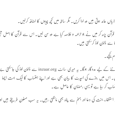
اں عائد ہوتی ہیں وہ ادا کریں۔ مگر ساتھ میں کچھ چیزوں کا اضافہ کرلیں۔
و قرآن پڑھ کر میں نے جو ترجمہ و خلاصہ کیا ہے وہ سن لیں۔ اس سے قرآن کا اصل میس
م کیجیے۔
میری کتاب ’’رحمتوں کے سائے میں‘‘ کا مطالعہ فلسفہ رمضان جاننے کے لیے مددگار ہوگا۔ یہ میری سائٹ inzaar.org سے ڈاؤن لوڈ کی 
یں۔ اس میں روزے کی اسپرٹ کا بیان بھی ہے اور اپنے احتساب کا ایک بہت اچھا
حتساب کر رہا ہے تو یہی رمضان کا حاصل ہے۔
وبہ استغفار، جنت کی دعا اور جہنم سے پناہ بھی مانگتی رہیں۔ یہ سب مسنون طریقے ہیں اور