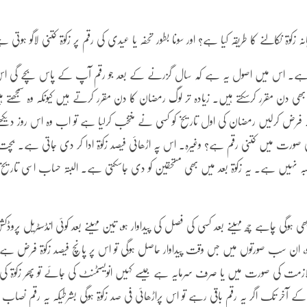
زکوٰۃ نکالنے کا طریقہ کیا ہے؟ اور سونا بطور تحفہ یا عیدی کی رقم پر زکوٰۃ کتنی لاگو ہوتی 
تی ہے۔ اس میں اصول یہ ہے کہ سال گزرنے کے بعد جو رقم آپ کے پاس بچے گی ا
ئی بھی دن مقرر کرسکتے ہیں۔ زیادہ تر لوگ رمضان کا دن مقرر کرتے ہیں کیونکہ وہ سمجھتے ہ
 فرض کرلیں رمضان کی اول تاریخ کو کسی نے منتخب کرلیا ہے تو اب وہ اس روز دیکھ
 صورت میں کتنی رقم ہے؟ وغیرہ۔ اس پہ اڑھائی فیصد زکوٰۃ ادا کر دی جاتی ہے۔ بچت
مطالبہ نہیں ہے۔ یہ زکوٰۃ بعد میں بھی مستحقین کو دی جاسکتی ہے۔ البتہ حساب اسی تاریخ
ھی ہوگی چاہے چھ مہینے بعد کسی کی فصل کی پیداوار ہو، تین مہینے بعد کوئی انڈسٹریل پروڈکش
ل رہی ہو، ان سب صورتوں میں جس وقت پیداوار حاصل ہوگی تو اس پر پانچ فیصد زکوٰۃ فرض ہے
ازمت کی صورت میں یا صرف سرمایہ ہے جیسے کہیں انویسٹمنٹ کی جائے تو پھر زکوٰۃ کی
آخر تک اگر یہ رقم باقی رہے تو اس پراڑھائی فی صد زکوٰۃ ہوگی بشرطیکہ یہ رقم نصاب