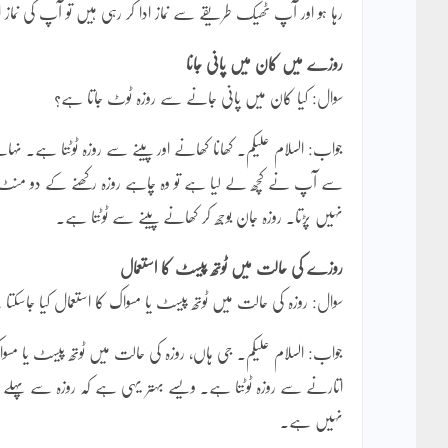
رہا ہو اور آپ ٹھیک طریقے سے نماز ادا کر رہی ہیں تو آپ کی نماز
روزے میں کان میں پانی جانا
سوال: کیا کان میں پانی جانے سے روزہ ٹوٹ جاتا ہے؟
جواب: السلام علیکم۔ کھانا کھانے اور پینے سے روزہ ٹوٹتا ہے۔ نہ
سے آپ نے کچھ لے لیا ہے تو وہ چاہے روزہ رکھنے کے دو منٹ ب
نہیں پڑتا۔ روزہ جان بوجھ کر کھانے پینے سے ٹوٹتا ہے۔
روزے کی حالت میں ٹوتھ پیسٹ کا استعمال
سوال: روزہ کی حالت میں ٹوتھ پیسٹ یا مسواک کا استعمال کیا جاسکتا
جواب: السلام علیکم۔ جی ہاں، روزہ کی حالت میں ٹوتھ پیسٹ یا مسوا
اتارنے سے روزہ ٹوٹتا ہے۔ ویسے بہتر یہی ہے کہ روزہ سے پہلے ٹو
نہیں ہے۔