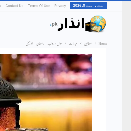
ہفتہ, اگست 8, 2026
s
Contact Us
Terms Of Use
Privacy
Home
مضامین
عبادات
سوال و جواب ۔ رمضان ۔ ابو یحییٰ