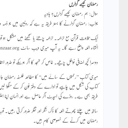
رمضان کیسے گزاریں
سوال: ہم رمضان کیسے گزاریں؟ ہادیہ
جواب: رمضان گزارنے کا بہتر طریقہ یہ ہے کہ روٹین میں جو ذمہ داری
ایک تلاوت قرآن مع ترجمہ۔ ترجمہ پڑھنے یا سمجھنے میں مشکل ہو ت
انشاء اللہ واضح رہے گا۔ یہ آپ میری ویب سائٹ inzaar.org سے ڈاؤن لوڈ کرسکتی ہیں۔
دوسرا کچھ اضافی نوافل پڑھیے۔ خاص کر تہجد کا اگر ہوسکے تو ضرور اہتما
کتاب کی شکل میں چاہیے تو ادارے کے دفتر فون کر کے منگوا ل
طریقہ بھی ہے۔ روزے کی اسپرٹ اگر حاصل ہے اور انسان اپنا ا
ساتھ میں چلتے پھرتے اللہ کا ذکر، شکر اور تفکر ضرور کرتی رہیں۔ ت
رمضان میں کرنے کے خصوصی کام ہیں۔