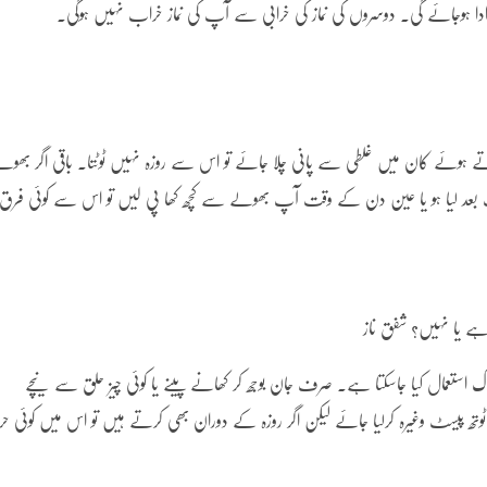
 ادا ہوجائے گی۔ دوسروں کی نماز کی خرابی سے آپ کی نماز خراب نہیں ہوگی۔
اتے ہوئے کان میں غلطی سے پانی چلا جائے تو اس سے روزہ نہیں ٹوٹتا۔ باقی اگر بھول
عد لیا ہو یا عین دن کے وقت آپ بھولے سے کچھ کھا پی لیں تو اس سے کوئی فرق
 ہے یا نہیں؟ شفق ناز
ک استعمال کیا جاسکتا ہے۔ صرف جان بوجھ کر کھانے پینے یا کوئی چیز حلق سے نیچے
تھ پیسٹ وغیرہ کرلیا جائے لیکن اگر روزہ کے دوران بھی کرتے ہیں تو اس میں کوئی ح