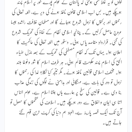
لوگوں کو یہ غلط فہمی ہوگئی کہ پاکستان کے عوام پورے طور پر اسلام پسند
ہوچکے ہیں۔ بس اب اسلامی قانون نافذ ہونے کی دیر ہے، اللہ تعالیٰ کی
رحمتوں اور برکتوں کا نزول شروع ہوجائے گا اور مسلمان خلافت راشدہ جیسا
عروج حاصل کرلیں گے۔ چنانچہ اسلامی نظام کے نفاذ کی تحریک شروع
کی گئی۔ قراردادِ مقاصد پاس ہوئی۔ دستور میں اللہ تعالیٰ کی حاکمیت کا
اعلان ہوا۔ یہاں تک کہ نظام مصطفی کی تحریک کے بعد جنرل ضیاء
الحق کی اسلام پسند حکومت قائم ہوئی۔ ہر طرف اسلام کا شور وغوغا بلند
ہوا۔ مختلف اسلامی قوانین نافذ ہوئے۔ مگر نتیجہ کیا نکلا؟ خدا کی رحمتوں کا
نزول تو دور کی بات ہے، مہنگائی اور بدامنی نے لوگوں کی زندگی عذاب
بنا دی ہے۔ قوانین کی سطح پر ہمارے ہاں جتنا اسلام ہے، عوام الناس
اتنا ہی ایمان و اخلاق سے دور ہوچکے ہیں۔ اسلاف کی عظمتوں کا حصول تو
آج تک ایک قصہ پارینہ ہے، البتہ ہم دنیا کی کرپٹ ترین قوم گنے
جاتے ہیں۔