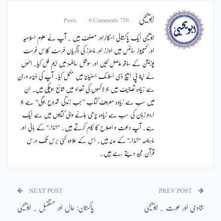
ابویحییٰ
0 Comments
750 Posts
ابویحییٰ ایک پاکستانی اسکالراور مصنف ہیں ۔ آپ نے علوم اسلامیہ
اور کمپیوٹر سائنس میں اونرز اور ماسٹرز کی ڈگریاں فرسٹ کلاس فرسٹ
پوزیشن کے ساتھ حاصل کیں اور سوشل سائنسز میں ایم فل کیا۔ انہوں
نے اپنا پی ایچ ڈی اسلامک اسٹیڈیز میں مکمل کیا۔ آپ کی ڈیڑھ درجن
سے زیادہ تصانیف ہیں جو لاکھوں کی تعداد میں شائع ہوچکی ہیں۔ ان
میں سب سے زیادہ معروف کتاب ’’جب زندگی شروع ہوگی‘‘ ہے جو
اردو زبان کی سب سے زیادہ پڑھی جانے والی کتابوں میں سے ایک
ہے۔ آپ دعوت و اصلاح کا کام کرتے ہیں۔ "انذار" کے بانی اور
ماہنامہ "انذار" کے مدیر ہیں۔ اس کے علاوہ کئی برس تک درس
قرآن مجید دیتے رہے ہیں۔
NEXT POST
PREV POST
شادی اور عورت ۔ ابویحییٰ
پاکستان: حال اور مستقبل ۔ ابویحییٰ