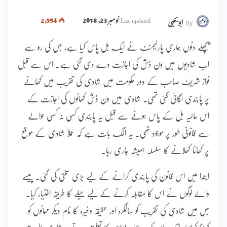
Last updated
نومبر 23, 2018
2,954
By
ابویحییٰ
پچھلے دنوں ہماری پارلیمنٹ نے ایک بل پاس کیا ہے، جس کی رو سے
اب شادیوں میں ون ڈش کی اجازت دے دی گئی ہے۔ اس سے قبل
نواز شریف صاحب کے دورِ حکومت میں شادی کی تقریب میں کھانے
پر پابندی لگائی گئی تھی۔ شادی میں ون ڈش کھانوں کی اجازت کے
اس حالیہ بل کے پاس ہونے سے قبل یہ پابندی کسی نہ کسی حوالے
سے قانونی طور پر موجود تھی۔ یہ الگ بات ہے کہ عملاََ شادی کے موقع
پر کھانا کھلانے کا سلسلہ ہمیشہ جاری رہا۔
ابتدا میں اس قانون کی پابندی کرانے کے لیے بڑی سختی کی گئی۔ پیسے
والے لوگوں نے اس کا مقابلہ کرنے کے لیے حیلے کا طریقہ اختیار کیا۔
جس میں شادی کی تقریب کو سالگرہ اور عقیقہ وغیرہ کا نام دیکر مہمانوں کو