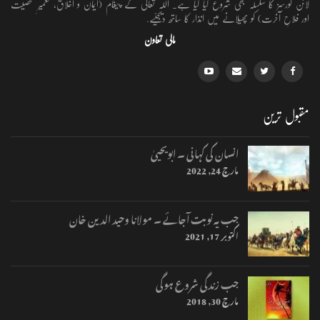
لائن کورسز کا سلسلہ بھی شروع کیا گیا ہے۔ اللہ تعالٰی کے پیغام (ایمان و اخلاق، تعمیرِ شخصیت
اور فلاحِ آخرت) کو پھیلانے میں انذار کا ساتھ دیجئیے.
مالی تعاون
مقبول ترین
انسان کی کہانی ۔ ابویحییٰ
مارچ 24, 2022
جب یہ نوبت آجائے ۔ مولانا وحید الدین خان
اکتوبر 17, 2021
جب زندگی شروع ہوگی
مارچ 30, 2018