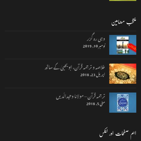
منتخب مضامین
وہی رہ گزر
نومبر 10, 2019
خلاصہ و ترجمہ قرآن، ابو یحییٰ کے ساتھ
اپریل 23, 2018
ترجمہ قرآن – مولانا وحیدالّدیں
مئی 5, 2018
اہم صفحات اور لنکس