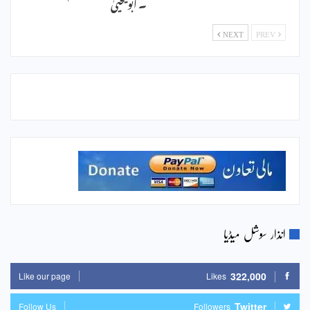
۔ ابویحییٰ
NEXT
PREV
انذار سوشل میڈیا
322,000
Like our page
Likes
Twitter
Follow Us
Followers