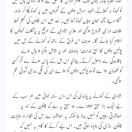
کھانا کھلایا جاتا۔ جہاں تک عوام الناس کا تعلق ہے تو وہ شادی ہال میں
تو کھانا نہ کھلاتے، البتہ سسرال والوں کے گھروں میں پر کھانا پکوا کر ضرور
بھجوا دیتے تاکہ مہمان وہاں کھانا کھا لیں۔ بعد میں اس قانون کی کھلم کھلا
خلاف ورزی شروع ہوگئی اور علانیہ شادی کے موقع پر پرُتکلف کھانوں کا
اہتمام کیا جانے لگا۔ صرف اس فرق کے ساتھ کہ کھانے کے بل میں
پولیس والوں کا ’حقِ خدمت‘ باضابطہ طور پر شامل ہوگیا جو ہال والے
باقاعدگی سے وصول کرتے۔ چنانچہ اس بل کے پاس ہونے سے اگر کسی
کو نقصان ہوا ہے تو وہ پولیس والوں کو ہوا ہے جن کی لگی بندھی آمدنی ختم
ہوگئی۔
شادی کے کھانے پر پابندی کی اس دس سالہ کہانی میں ہم سب کے
لیے ایک بڑا سبق موجود ہے۔ وہ سبق یہ ہے کہ قانون کے زور پر
معاشرتی رویوں کو نہیں بدلا جاسکتا۔ یہ معاشرہ ہے جس کی اقدار و روایات
قانون سازی کی بنیاد ہوتی ہیں۔ اس لیے کرنے کا کام یہ نہیں کہ