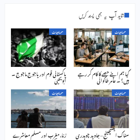
شاید آپ یہ بھی پسند کریں
سماجیات
سماجیات
کیا ہم اپنے حصے کا کام کر رہے
پاکستانی قوم اور یاجوج ماجوج ۔
ہیں؟ ۔ عامر خاکوانی
ابویحییٰ
سماجیات
سماجیات
سٹاک ایکسچینج – جاوید چوہدری
زنا، مغرب اور مسلم معاشرے