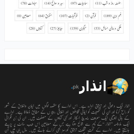
سلسلہ روز و شب
(11)
سماجیات
(97)
سیر و سوانح
(14)
عبادات
(78)
فہم دین
(189)
قرآن
(2)
قرآنیات
(107)
متفرق
(64)
مضامین
(0)
ملکی و عالمی مسائل
(53)
میگزین
(159)
ویڈیوز
(27)
کتابیں
(28)
انذار ایک دعوتی اور تربیتی ادارہ ہے۔ اس ادارے کا مقصد لوگوں میں ایمان واخلاق کے شعور
کو راسخ کرنا اور ان کی شخصیت کو ایمانی تقاضوں اور اخلاقی رویو ں کے مطابق ڈھالنا ہے۔ ادارے
کے بانی ابویحییٰ ایک معروف ریسرچ اسکالر اور کئی کتابوں کے مصنف ہیں۔ ان کی زیر نگرانی
ایک ماہنامہ ’’انذار ‘‘کے نام سے شائع ہوتا ہے جس کے مضامین اس ویب سائٹ پر پڑھے
جاسکتے ہیں۔ ادارے کے تحت مختلف تربیتی کورسز بھی کرائے جاتے ہیں۔ حال ہی میں آن