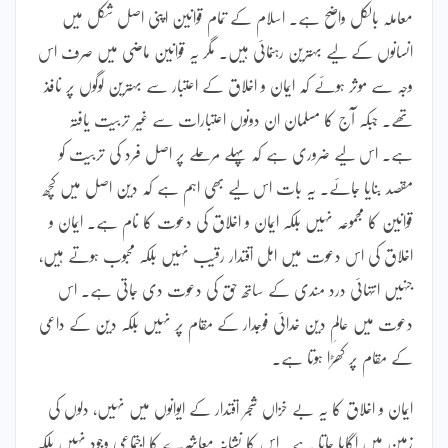
معاملہ بالکل واضح ہے۔ اسلام کے تمام قوانین اپنی اصل شکل میں
انسانوں کے لیے بہترین رہنمائی ہیں۔ مگر یہ قوانین ماضی میں صرف اس
وجہ سے موثر ہوئے کہ ایمان و اخلاق کے اعتبار سے بہترین لوگوں پر نافذ
تھے۔ جبکہ آج کا مسلمان ان دونوں اعتبارات سے غیر تربیت یافتہ
ہے۔ اس لیے ضروری ہے کہ پہلے مرحلے پر اصل فرد کی تربیت کو
مقصد بنایا جائے۔ یہ بات اس لیے بھی اہم ہے کہ دین اصل میں کچھ
قوانین کا مجموعہ نہیں بلکہ ایمان و اخلاق کی دعوت کا نام ہے۔ ایمان و
اخلاق کی اس دعوت میں اہل اقتدار رقیب نہیں بلکہ محبوب ہوتے ہیں،
جنہیں انتہائی درد مندی کے ساتھ حق کی دعوت دی جاتی ہے۔ اس
دعوت میں عالمِ دین خدائی فوجدار کے مقام پر نہیں بلکہ دین کے داعی
کے مقام پر کھڑا ہوتا ہے۔
ایمان و اخلاق کا یہ بے خزاں شجر اقتدار کے ایوانوں میں نہیں، دلوں کی
زمین میں اگایا جاتا ہے۔ اس کا نشانہ معاشرے کا اجتماعی وجود نہیں بلکہ