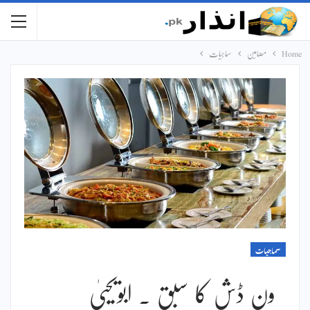
Home
مضامین
سماجیات
سماجیات
ون ڈش کا سبق ۔ ابویحییٰ