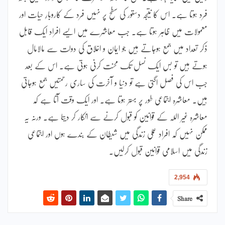
فرد ہوتا ہے۔ اس کا نتیجہ دستور کی سطح پر نہیں فرد کے کاروبارِ حیات اور
معمولات میں ظاہر ہوتا ہے۔ جب معاشرے میں ایسے افراد ایک قابل
ذکر تعداد میں جمع ہوجاتے ہیں جو ایمان و اخلاق کی دولت سے مالامال
ہوتے ہیں تو بس ایک نسل تک محنت کرنی ہوتی ہے۔ اس کے بعد
جب اس کی فصل اگتی ہے تو دنیا و آخرت کی ساری رحمتیں جمع ہوجاتی
ہیں۔ معاشرہ اجتماعی طور پر بہتر ہوتا ہے۔ اور ایک وقت آتا ہے کہ
معاشرہ غیر اللہ کے قوانین کو قبول کرنے سے انکار کر دیتا ہے۔ ورنہ یہ
ممکن نہیں کہ افراد عملی زندگی میں شیطان کے بندے ہوں اور اجتماعی
زندگی میں اسلامی قوانین قبول کرلیں۔
2,954
Share