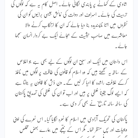
شادی کے کھانے پر پابندی لگائی جائے۔ اصل کام یہ ہے کہ لوگوں کی
تربیت کی جائے۔ اسراف اور دولت کی نمائش جیسی برائیوں کو ان کی
نظروں میں اتنا ناپسندیدہ بنا دیا جائے کہ ان کا ارتکاب کرنے والا
معاشرے میں صاحبِ حیثیت کے بجائے ایک بے کردار انسان سمجھا
جائے۔
اس داستان میں ایک اور سبق ان لوگوں کے لیے بھی ہے جو اخلاص
کے ساتھ یہ سمجھتے ہیں کہ وہ اسلام کو قانون کی طاقت پر لوگوں میں نافذ
کرکے خلافتِ راشدہ کا احیا کر لیں گے۔ ون ڈش کا قانون یہ بتاتا ہے
کہ ایسے لوگ یقیناََ غلطی پر ہیں اور اب تو ان کی غلطی کی تصدیق پاکستان
کی ساٹھ سالہ تاریخ نے بھی کر دی ہے۔
پاکستان کی تحریک آزادی میں اسلام کا نعرہ لگایا گیا۔ اس نعرے کی اپنی
وجوہات اور پس منظر تھا۔ مگر اس کے نتیجے میں ہمارے بعض مخلص