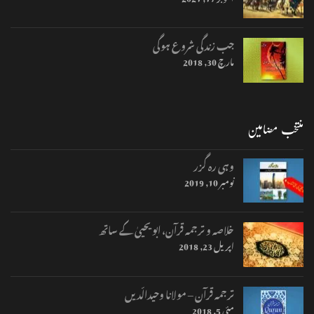
جب زندگی شروع ہوگی
مارچ 30, 2018
منتخب مضامین
وہی رہ گزر
نومبر 10, 2019
خلاصہ و ترجمہ قرآن، ابو یحییٰ کے ساتھ
اپریل 23, 2018
ترجمہ قرآن – مولانا وحیدالّدیں
مئی 5, 2018