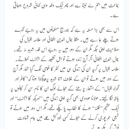
جماعت میں جنم لے لیتا ہے اور پھر ایک دفعہ وہی کہانی شروع ہوجاتی
ہے۔
اس سے بھی بڑا مسئلہ یہ ہے کہ بتدریج مسلمانوں میں یہ رویے گہرے
ہوتے چلے جا رہے ہیں۔ مثلاً جمال الدین افغانی اور علامہ اقبال کی
صلاحیت اپنی جگہ مگر ان کے دور میں یہ رویے اس قدر شدید نہ تھے۔
جمال الدین افغانی اگر آج زندہ ہوتے تو اہل تشیعہ کے ایجنٹ کہلاتے۔
علامہ اقبال پر گرچہ ان کی زندگی ہی میں کفر کا فتوی لگ گیا تھا، مگر آج
کے دور میں ہوتے تو ان کے خلاف اتنا شدید پروپیگنڈا ہوتا کہ’’کافر اور
گمراہ اقبال‘‘ کے اشعار پڑ ھنے کے بجائے لوگ ان کا نام سن کر کانوں پر
ہاتھ لگا لیتے۔ مولانا موددی بھی گرچہ اپنی زندگی میں ’’امریکہ کا ایجنٹ‘‘ اور
ایک عظیم ’’فتنہ‘‘ ہونے کا خطاب پا چکے تھے، مگر اِس دور میں ہوتے تو
طبعی عمر پوری کرنے کے بجائے کسی خود کش حملے میں جام شہادت
نوش کر چکے ہوتے۔