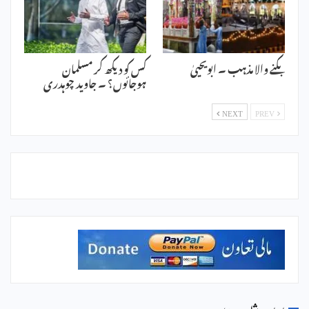
بکنے والا مذہب ۔ ابویحییٰ
کس کو دیکھ کر مسلمان
ہوجائوں؟ ۔ جاوید چوہدری
NEXT
PREV