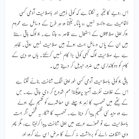
اس رویے کا نتیجہ یہ نکلتا ہے کہ کوئی ذہین اور باصلاحیت آدمی کسی
اجتماعیت سے وابستہ نہیں رہ پاتا۔ نتیجتاً وہ ہر طرح کے وسائل سے محروم
ہوکر اپنی صلاحیتوں کے استعمال سے قاصر رہ جاتا ہے۔ جو لوگ باقی رہتے
ہیں ان کے پاس وسائل بہت ہوتے ہیں صلاحیت نہیں ہوتی۔ ظاہر
ہے بے صلاحیت لوگ کبھی کوئی بڑا کام نہیں کرسکتے۔ ہاں وہ دین کے
کام کو دوکانداری میں ضرور تبدیل کر دیتے ہیں۔
باقی جو کوئی باصلاحیت آدمی کسی طور اپنی الگ شناخت بنانے لگتا ہے
اس کے خلاف نفرت آمیز پروپیگنڈا مہم شروع کر دی جاتی ہے۔ جس
کے نتیجے میں تعصب کا زہر جو پہلے ہی معاشرے کو تقسیم کیے ہوئے
ہے وہ مزید نئی تقسیم پیدا کر دیتا ہے۔ تعصب کا شکار یہ شخص اگر بہت
باصلاحیت ہے تو تھوڑے عرصے میں اپنی شناخت پیدا کرلیتا ہے، مگر پھر
وہی اختلاف رائے کو برداشت نہ کرنے کا مرض اسی نئے گروہ اور