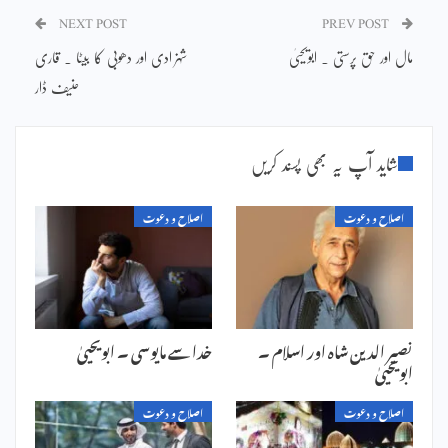
NEXT POST
PREV POST
مال اور حق پرستی ۔ ابویحییٰ
شہزادی اور دھوبی کا بیٹا ۔ قاری
حنیف ڈار
شاید آپ یہ بھی پسند کریں
اصلاح و دعوت
اصلاح و دعوت
نصیر الدین شاہ اور اسلام ۔
خدا سے مایوسی ۔ ابویحییٰ
ابویحییٰ
اصلاح و دعوت
اصلاح و دعوت