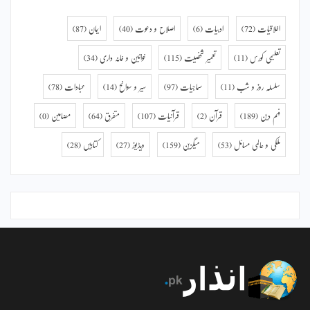
اخلاقیات
(72)
ادبیات
(6)
اصلاح و دعوت
(40)
ایمان
(87)
تعلیمی کورس
(11)
تعمیر شخصیت
(115)
خواتین و خانہ داری
(34)
سلسلہ روز و شب
(11)
سماجیات
(97)
سیر و سوانح
(14)
عبادات
(78)
فہم دین
(189)
قرآن
(2)
قرآنیات
(107)
متفرق
(64)
مضامین
(0)
ملکی و عالمی مسائل
(53)
میگزین
(159)
ویڈیوز
(27)
کتابیں
(28)