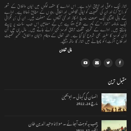
انذار ایک دعوتی اور تربیتی ادارہ ہے۔ اس ادارے کا مقصد لوگوں میں ایمان واخلاق کے شعور
کو راسخ کرنا اور ان کی شخصیت کو ایمانی تقاضوں اور اخلاقی رویو ں کے مطابق ڈھالنا ہے۔ ادارے
کے بانی ابویحییٰ ایک معروف ریسرچ اسکالر اور کئی کتابوں کے مصنف ہیں۔ ان کی زیر نگرانی
ایک ماہنامہ ’’انذار ‘‘کے نام سے شائع ہوتا ہے جس کے مضامین اس ویب سائٹ پر پڑھے
جاسکتے ہیں۔ ادارے کے تحت مختلف تربیتی کورسز بھی کرائے جاتے ہیں۔ حال ہی میں آن
لائن کورسز کا سلسلہ بھی شروع کیا گیا ہے۔ اللہ تعالٰی کے پیغام (ایمان و اخلاق، تعمیرِ شخصیت
اور فلاحِ آخرت) کو پھیلانے میں انذار کا ساتھ دیجئیے.
مالی تعاون
مقبول ترین
انسان کی کہانی ۔ ابویحییٰ
مارچ 24, 2022
جب یہ نوبت آجائے ۔ مولانا وحید الدین خان
اکتوبر 17, 2021