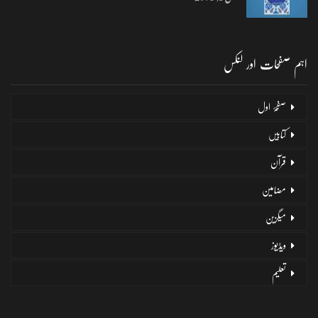
اہم صفحات اور لنکس
صفحۂ اول
کتابیں
قرآن
مضامین
میگزین
ویڈیوز
تعلیم