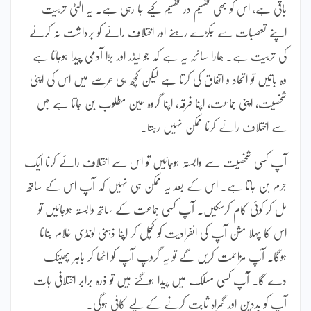
باقی ہے، اس کو بھی تقسیم در تقسیم کیے جا رہی ہے۔ یہ الٹی تربیت
اپنے تعصبات سے جکڑے رہنے اور اختلاف رائے کو برداشت نہ کرنے
کی تربیت ہے۔ ہمارا سانحہ یہ ہے کہ جو لیڈر اور بڑا آدمی پیدا ہوجاتا ہے
وہ باتیں تو اتحاد و اتفاق کی کرتا ہے لیکن کچھ ہی عرصے میں اس کی اپنی
شخصیت، اپنی جماعت، اپنا فرقہ، اپنا گروہ عین مطلوب بن جاتا ہے جس
سے اختلاف رائے کرنا ممکن نہیں رہتا۔
آپ کسی شخصیت سے وابستہ ہوجائیں تو اس سے اختلاف رائے کرنا ایک
جرم بن جاتا ہے۔ اس کے بعد یہ ممکن ہی نہیں کہ آپ اس کے ساتھ
مل کر کوئی کام کرسکیں۔ آپ کسی جماعت کے ساتھ وابستہ ہوجائیں تو
اس کا پہلا مشن آپ کی انفرادیت کو کچل کر اپنا ذہنی لونڈی غلام بنانا
ہوگا۔ آپ مزاحمت کریں گے تو یہ گروپ آپ کو اٹھا کر باہر پھینک
دے گا۔ آپ کسی مسلک میں پیدا ہوگئے ہیں تو ذرہ برابر اختلافی بات
آپ کو بددین اور گمراہ ثابت کرنے کے لیے کافی ہوگی۔