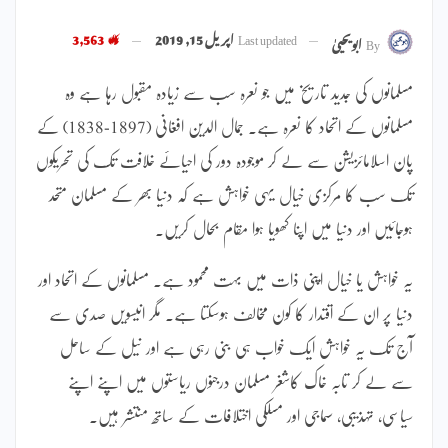
Last updated
اپریل 15, 2019
3,563
By
ابویحییٰ
مسلمانوں کی جدید تاریخ میں جو نعرہ سب سے زیادہ مقبول رہا ہے وہ
مسلمانوں کے اتحاد کا نعرہ ہے۔ جمال الدین افغانی (1897-1838) کے
پان اسلامائزیشن سے لے کر موجودہ دور کی احیائے خلافت تک کی تحریکوں
تک سب کا مرکزی خیال یہی خواہش ہے کہ دنیا بھر کے مسلمان متحد
ہوجائیں اور دنیا میں اپنا کھویا ہوا مقام بحال کریں۔
یہ خواہش یا خیال اپنی ذات میں بہت محمود ہے۔ مسلمانوں کے اتحاد اور
دنیا پر ان کے اقتدار کا کون مخالف ہوسکتا ہے۔ مگر انیسویں صدی سے
آج تک یہ خواہش ایک خواب ہی بنی رہی ہے اور نیل کے ساحل
سے لے کر تابہ خاک کاشغر مسلمان درجنوں ریاستوں میں اپنے اپنے
سیاسی، تہذیبی، سماجی اور مسلکی اختلافات کے ساتھ منتشر ہیں۔