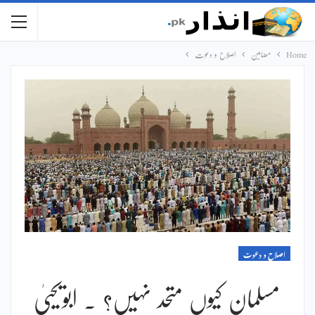
Home
مضامین
اصلاح و دعوت
اصلاح و دعوت
مسلمان کیوں متحد نہیں؟ ۔ ابویحییٰ