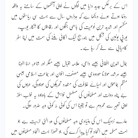
اس کے برعکس جدید دنیا میں لوگوں نے اپنی آنکھوں کے سامنے یہ واقعہ
رونما ہوتے ہوئے دیکھا ہے کہ ہزاروں سال سے بہت سی ریاستوں میں
منقسم اور شدید ترین نوعیت کی باہمی جنگوں اور رقابتوں کا شکار یورپ،
یورپی یونین کی شکل میں بتدریج ایک اکائی بننے کی سمت میں اپنا سفر
کامیابی سے طے کر رہا ہے۔
جمال الدین افغانی جیسے داعی، علامہ اقبال جیسے مفکر اور شاعر، حسنا البنا
جیسے مرشد، مولانا مودودی جیسے مصنف، اخوان اور جماعت اسلامی جیسی
منظم جماعتوں اور احیائے خلافت کی متعدد تحریکوں کی موجودگی، عربوں کی
بے پناہ دولت اور مسلمانوں کی مسلسل خواہش کے باوجود یہ خواب ہنوز
اپنی تعبیر سے محروم ہے تو یقینا اس کی کوئی نہ کوئی وجہ ضرور ہوگی۔
ہمارے نزدیک اس کی بنیادی وجہ مسلمانوں کی وہ الٹی تربیت ہے جو
امت مسلمہ میں اتحاد تو کیا پیدا کرے گی، جو تھوڑا بہت اتحاد مسلمانوں میں