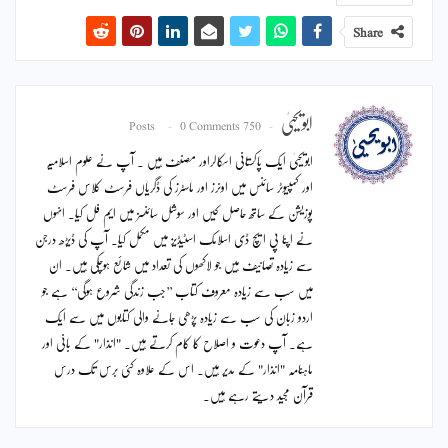
Share
ابویحییٰ
0 Comments
750 Posts
ابویحییٰ ایک پاکستانی اسکالراور مصنف ہیں ۔ آپ نے علوم اسلامیہ
اور کمپیوٹر سائنس میں اونرز اور ماسٹرز کی ڈگریاں فرسٹ کلاس فرسٹ
پوزیشن کے ساتھ حاصل کیں اور سوشل سائنسز میں ایم فل کیا۔ انہوں
نے اپنا پی ایچ ڈی اسلامک اسٹیڈیز میں مکمل کیا۔ آپ کی ڈیڑھ درجن
سے زیادہ تصانیف ہیں جو لاکھوں کی تعداد میں شائع ہوچکی ہیں۔ ان
میں سب سے زیادہ معروف کتاب ’’جب زندگی شروع ہوگی‘‘ ہے جو
اردو زبان کی سب سے زیادہ پڑھی جانے والی کتابوں میں سے ایک
ہے۔ آپ دعوت و اصلاح کا کام کرتے ہیں۔ "انذار" کے بانی اور
ماہنامہ "انذار" کے مدیر ہیں۔ اس کے علاوہ کئی برس تک درس
قرآن مجید دیتے رہے ہیں۔