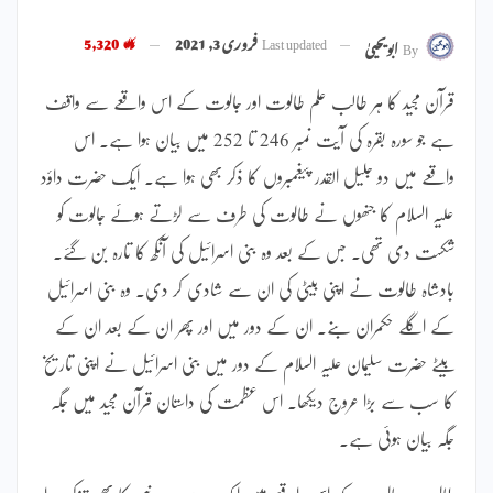
Last updated
فروری 3, 2021
5,320
By
ابویحییٰ
قرآن مجید کا ہر طالب علم طالوت اور جالوت کے اس واقعے سے واقف
ہے جو سورہ بقرہ کی آیت نمبر 246 تا 252 میں بیان ہوا ہے۔ اس
واقعے میں دو جلیل القدر پیغمبروں کا ذکر بھی ہوا ہے۔ ایک حضرت داؤد
علیہ السلام کا جنھوں نے طالوت کی طرف سے لڑتے ہوئے جالوت کو
شکست دی تھی۔ جس کے بعد وہ بنی اسرائیل کی آنکھ کا تارہ بن گئے۔
بادشاہ طالوت نے اپنی بیٹی کی ان سے شادی کر دی۔ وہ بنی اسرائیل
کے اگلے حکمران بنے۔ ان کے دور میں اور پھر ان کے بعد ان کے
بیٹے حضرت سلیمان علیہ السلام کے دور میں بنی اسرائیل نے اپنی تاریخ
کا سب سے بڑا عروج دیکھا۔ اس عظمت کی داستان قرآن مجید میں جگہ
جگہ بیان ہوئی ہے۔