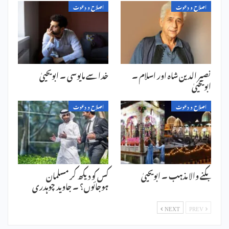
اصلاح و دعوت
اصلاح و دعوت
نصیر الدین شاہ اور اسلام ۔
خدا سے مایوسی ۔ ابویحییٰ
ابویحییٰ
اصلاح و دعوت
اصلاح و دعوت
بکنے والا مذہب ۔ ابویحییٰ
کس کو دیکھ کر مسلمان
ہوجائوں؟ ۔ جاوید چوہدری
NEXT
PREV