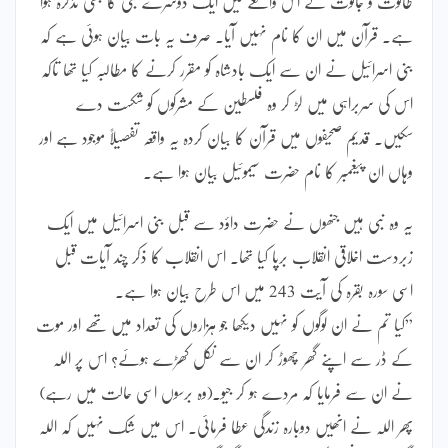
طالوت و جالوت کے اس واقعے میں ایک دوسرے نبی کا بھی تذکرہ ہوا
ہے۔ قرآن میں ان کا نام نہیں آیا۔ صرف یہ بات بیان ہوئی ہے کہ
بنی اسرائیل نے ان سے ایک بادشاہ کو مقرر کرنے کا مطالبہ کیا تھا تاکہ
اس کی سربراہی میں لڑ کر وہ فلسطین کے مشرکوں کو شکست دے
سکیں۔ قدیم صحیفوں میں قرآن کا بیان کردہ یہ واقعہ تفصیلاً موجود ہے اور
وہاں ان پیغمبر کا نام حضرت سیموئیل بیان ہوا ہے۔
یہ وہ نبی ہیں جنھوں نے حضرت داؤد سے قبل بنی اسرائیل میں ایک
زبردست اخلاقی انقلاب برپا کیا تھا۔ اس انقلاب کا ذکر چند آیات قبل
اسی سورہ بقرہ کی آیت 243 میں اس طرح بیان ہوا ہے۔
”کیا تم نے ان لوگوں کو نہیں دیکھا جو ہزاروں کی تعداد میں تھے اور موت
کے ڈر سے اپنے گھر چھوڑ کر ان سے نکل کھڑے ہوئے؟ اس پر اللہ
نے ان سے فرمایا کہ مردے ہو کر جیو۔(وہ برسوں اسی حالت میں رہے)
پھر اللہ نے انھیں دوبارہ زندگی عطا فرمائی۔ اس میں شک نہیں کہ اللہ