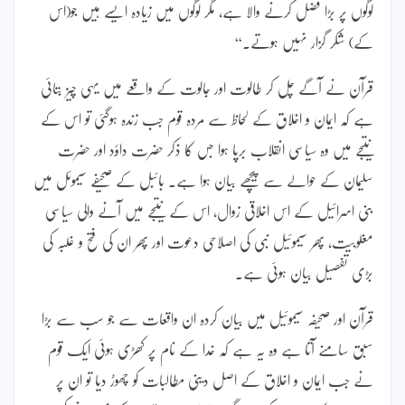
لوگوں پر بڑا فضل کرنے والا ہے، مگر لوگوں میں زیادہ ایسے ہیں جو(اس
کے) شکر گزار نہیں ہوتے۔“
قرآن نے آگے چل کر طالوت اور جالوت کے واقعے میں یہی چیز بتائی
ہے کہ ایمان و اخلاق کے لحاظ سے مردہ قوم جب زندہ ہوگئی تو اس کے
نتیجے میں وہ سیاسی انقلاب برپا ہوا جس کا ذکر حضرت داؤد اور حضرت
سلیمان کے حوالے سے پیچھے بیان ہوا ہے۔ بائبل کے صحیفے سیموئل میں
بنی اسرائیل کے اس اخلاقی زوال، اس کے نتیجے میں آنے والی سیاسی
مغلوبیت، پھر سیموئیل نبی کی اصلاحی دعوت اور پھر ان کی فتح و غلبہ کی
بڑی تفصیل بیان ہوئی ہے۔
قرآن اور صحیفہ سیموئیل میں بیان کردہ ان واقعات سے جو سب سے بڑا
سبق سامنے آتا ہے وہ یہ ہے کہ خدا کے نام پر کھڑی ہوئی ایک قوم
نے جب ایمان و اخلاق کے اصل دینی مطالبات کو چھوڑ دیا تو ان پر