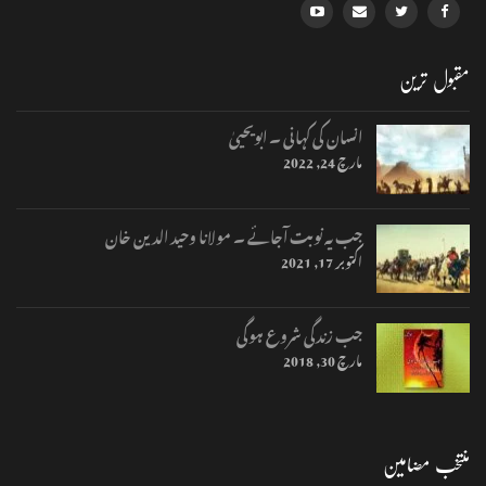
مقبول ترین
انسان کی کہانی ۔ ابویحییٰ
مارچ 24, 2022
جب یہ نوبت آجائے ۔ مولانا وحید الدین خان
اکتوبر 17, 2021
جب زندگی شروع ہوگی
مارچ 30, 2018
منتخب مضامین