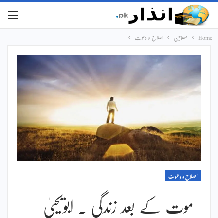
Home
مضامین
اصلاح و دعوت
اصلاح و دعوت
موت کے بعد زندگی ۔ ابویحییٰ