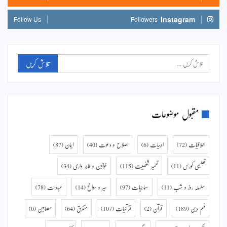
Instagram
Follow Us
Followers
مقبول موضوعات
اخلاقیات
(72)
ادبیات
(6)
اصلاح و دعوت
(40)
ایمان
(87)
تعلیمی کورس
(11)
تعمیر شخصیت
(115)
خواتین و خانہ داری
(34)
سلسلہ روز و شب
(11)
سماجیات
(97)
سیر و سوانح
(14)
عبادات
(78)
فہم دین
(189)
قرآن
(2)
قرآنیات
(107)
متفرق
(64)
مضامین
(0)