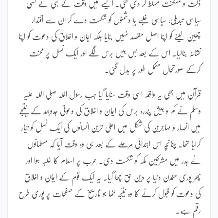
ذلت و مسکنت مسلط کر دی گئی۔ ایسے میں وقت کے نبی نے کسی
سیاسی تبدیلی، سیاسی غلبے یا دشمنوں کو شکست دے کر ان سے اقتدار
چھین لینے کو اپنا اصل مقصد نہیں بنایا بلکہ ایمان و اخلاق کی دعوت کو اپنا
نشانہ بنالیا۔ اس کے بعد بس بیس برس لگے اور ایک نسل پر محنت
کرکے صورتحال مکمل طور پر بدل گئی۔
قرآن میں بھی یہ واقعہ اسی وقت سنایا گیا جب رسول اللہ صلی اللہ علیہ
وسلم نے کم و بیش پندرہ برس کی ایمان و اخلاق کی دعوتی جدوجہد کے نتیجے
میں انصار و مہاجرین کی شکل میں اعلیٰ ترین انسانوں کی ایک نسل کو تیار
کرلیا تھا۔ چنانچہ اس ابتدائی مرحلے کے بعد ہی وہ وقت آیا کہ مسلمانوں
نے بدر میں مشرکین مکہ کو شکست دی۔ عرب پر اسلام کا غلبہ ہوا اور
پھر پوری متمدن دنیا پر دین حق چھا گیا۔ یہ ایک قوم کے ایمان و اخلاق
کی دعوت کو قبول کرنے کا وہ نتیجہ تھا جو تاریخ کے صفحات پر پوری طرح
رقم ہے۔