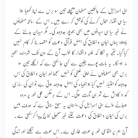
بنی اسرائیل کے جانشین مسلمان پچھلے تین سو برس سے اپنا کھویا ہوا
سیاسی اقتدار بحال کرنے کی کوشش کر رہے ہیں۔ اس کے ساتھ مسلمانوں
نے غیر سیاسی میدانوں میں بھی بھرپور جدوجہد کی۔ مگر میدان بدلنے کے
باوجود یہاں ایمان و اخلاق کی اصل قرآنی دعوت کو مقصد بنا کر کام نہیں
کیا گیا۔ نتیجہ یہ نکلا کہ غلبہ و اقتدار کا خواب آج کے دن تک شرمندہ ئتعبیر
نہ ہوسکا۔ یہ بات پورے یقین سے کہی جاسکتی ہے کہ اگلے تین سو
برس بھی مسلمانوں نے اپنی غلطی کو نہیں سمجھا اور ایمان و اخلاق کی اس
جدوجہد کو اختیار نہیں کیا جو انبیاء کی اصل جدوجہد ہوتی ہے تو ان کی ساری
کد و کاوش بے ثمر ہی ثابت ہوگی۔ اس کے برعکس عملی طور پر مردہ
ہوجانے والے بنی اسرائیل کی داستان یہ سبق سناتی ہے کہ صرف بیس
برس کی ایمان و اخلاق کی دعوت کتنے غیر معمولی نتائج پیدا کرسکتی ہے۔
آج ہم پر اجتماعی طور پر موت طاری ہے۔ اس موت سے نکلنے اور زندگی