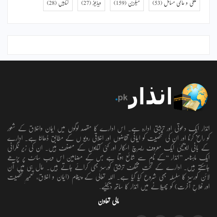
ملکی و عالمی مسائل
(53)
میگزین
(159)
ویڈیوز
(27)
کتابیں
(28)
انذار ایک دعوتی اور تربیتی ادارہ ہے۔ اس ادارے کا مقصد لوگوں میں ایمان واخلاق کے شعور
کو راسخ کرنا اور ان کی شخصیت کو ایمانی تقاضوں اور اخلاقی رویو ں کے مطابق ڈھالنا ہے۔ ادارے
کے بانی ابویحییٰ ایک معروف ریسرچ اسکالر اور کئی کتابوں کے مصنف ہیں۔ ان کی زیر نگرانی
ایک ماہنامہ ’’انذار ‘‘کے نام سے شائع ہوتا ہے جس کے مضامین اس ویب سائٹ پر پڑھے
جاسکتے ہیں۔ ادارے کے تحت مختلف تربیتی کورسز بھی کرائے جاتے ہیں۔ حال ہی میں آن
لائن کورسز کا سلسلہ بھی شروع کیا گیا ہے۔ اللہ تعالٰی کے پیغام (ایمان و اخلاق، تعمیرِ شخصیت
اور فلاحِ آخرت) کو پھیلانے میں انذار کا ساتھ دیجئیے.
مالی تعاون