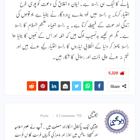
پانے کا ایک ہی راستہ ہے۔ ایمان و اخلاق کی دعوت کو پوری طرح
اختیار کرنا۔ یہ راستہ ہمیں خود ہمارے پروردگار نے بتایا ہے جو قوموں کی
زندگی اور موت کے فیصلے کرتا ہے۔ یہ راستہ انبیاء علیھم السلام کا راستہ
ہے۔ مگر ہم کیسے بدنصیب لوگ ہیں کہ اللہ اور اس کے نبیوں کا بتایا ہوا
راستہ چھوڑ کر دنیا کے انقلابی لیڈروں کا راستہ اختیار کیے ہوئے ہیں اور
ختم نہ ہونے والی ذلت اور رسوائی کا شکار ہیں۔
5,320
Share
ابویحییٰ
0 Comments
750 Posts
ابویحییٰ ایک پاکستانی اسکالراور مصنف ہیں ۔ آپ نے علوم اسلامیہ
اور کمپیوٹر سائنس میں اونرز اور ماسٹرز کی ڈگریاں فرسٹ کلاس فرسٹ