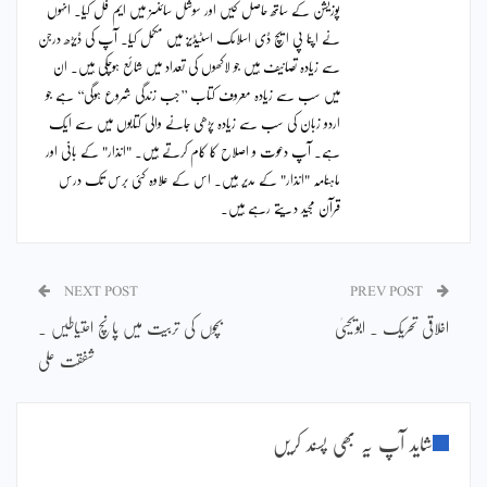
پوزیشن کے ساتھ حاصل کیں اور سوشل سائنسز میں ایم فل کیا۔ انہوں
نے اپنا پی ایچ ڈی اسلامک اسٹیڈیز میں مکمل کیا۔ آپ کی ڈیڑھ درجن
سے زیادہ تصانیف ہیں جو لاکھوں کی تعداد میں شائع ہوچکی ہیں۔ ان
میں سب سے زیادہ معروف کتاب ’’جب زندگی شروع ہوگی‘‘ ہے جو
اردو زبان کی سب سے زیادہ پڑھی جانے والی کتابوں میں سے ایک
ہے۔ آپ دعوت و اصلاح کا کام کرتے ہیں۔ "انذار" کے بانی اور
ماہنامہ "انذار" کے مدیر ہیں۔ اس کے علاوہ کئی برس تک درس
قرآن مجید دیتے رہے ہیں۔
NEXT POST
PREV POST
اخلاقی تحریک ۔ ابویحییٰ
بچوں کی تربیت میں پانچ احتیاطیں ۔
شفقت علی
شاید آپ یہ بھی پسند کریں