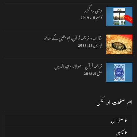
وہی رہ گزر
نومبر 10, 2019
خلاصہ و ترجمہ قرآن، ابو یحییٰ کے ساتھ
اپریل 23, 2018
ترجمہ قرآن – مولانا وحیدالّدیں
مئی 5, 2018
اہم صفحات اور لنکس
صفحۂ اول
کتابیں