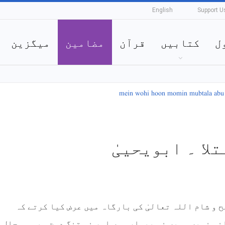
English
Support U
ل
کتابیں
قرآن
مضامین
میگزین
عارف
لا ۔ ابویحییٰ
ح و شام اللہ تعالیٰ کی بارگاہ میں عرض کیا کرتے کہ
ی نہیں۔ میں نہ بیمار ہوں اور نہ تنگ دست۔ یہ وہ حال