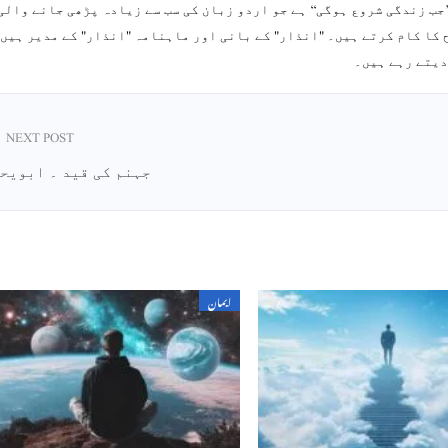
جب زندگی شروع ہوگی‘‘ ہے جو اردو زبان کی سب سے زیادہ پڑھی جانے والی
ح کا کام کرتے ہیں۔ "انذار" کے بانی اور ماہنامہ "انذار" کے مدیر ہیں
دیتے رہے ہیں۔
NEXT POST
جہنم کی قید ۔ ابویحی
ایمان