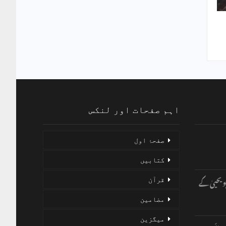
اہم صفحات اور لنکس
صفحۂ اول
کتابیں
و یحییٰ کے
قرآن
مضامین
میگزین