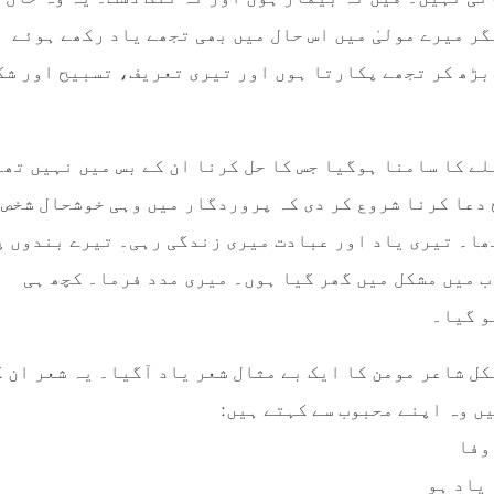
ر میرے مولیٰ میں اس حال میں بھی تجھے یاد رکھے ہوئے
بڑھ کر تجھے پکارتا ہوں اور تیری تعریف، تسبیح اور شک
لے کا سامنا ہوگیا جس کا حل کرنا ان کے بس میں نہیں تھا
 دعا کرنا شروع کر دی کہ پروردگار میں وہی خوشحال شخص
تھا۔ تیری یاد اور عبادت میری زندگی رہی۔ تیرے بندوں پ
ب میں مشکل میں گھر گیا ہوں۔ میری مدد فرما۔ کچھ ہی
و گیا۔
کل شاعر مومن کا ایک بے مثال شعر یاد آگیا۔ یہ شعر ان ک
ں وہ اپنے محبوب سے کہتے ہیں:
وفا
 یاد ہو