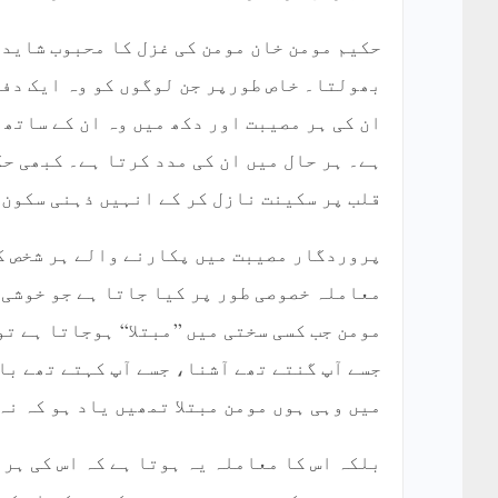
حکیم مومن خان مومن کی غزل کا محبوب شاید
بھولتا۔ خاص طورپر جن لوگوں کو وہ ایک دفع
ان کی ہر مصیبت اور دکھ میں وہ ان کے ساتھ 
ہے۔ ہر حال میں ان کی مدد کرتا ہے۔ کبھی حک
قلب پر سکینت نازل کر کے انہیں ذہنی سکون 
پروردگار مصیبت میں پکارنے والے ہر شخص ک
معاملہ خصوصی طور پر کیا جاتا ہے جو خوشی 
مومن جب کسی سختی میں ’’مبتلا‘‘ ہوجاتا ہے 
جسے آپ گنتے تھے آشنا، جسے آپ کہتے تھے با
میں وہی ہوں مومن مبتلا تمھیں یاد ہو کہ نہ
بلکہ اس کا معاملہ یہ ہوتا ہے کہ اس کی ہر