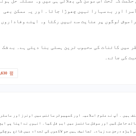
حکمت کہ تحت اس مومن کی بھلائی ہی میں وہ مسئلہ حل ہونے
آسرا اور بے سہارا نہیں چھوڑا جاتا۔ اور یہ ممکن بھی
راموش لوگوں پر عنایت سے نہیں رکتا وہ اپنے وفاداروں
ظر میں کائنات کی محبوب ترین ہستی بنا دیتی ہے۔ بے شک
حبت کی جائے۔
,630
ف ہیں ۔ آپ نے علوم اسلامیہ اور کمپیوٹر سائنس میں اونرز اور ماسٹر
اتھ حاصل کیں اور سوشل سائنسز میں ایم فل کیا۔ انہوں نے اپنا پی ایچ
ی ڈیڑھ درجن سے زیادہ تصانیف ہیں جو لاکھوں کی تعداد میں شائع ہوچکی