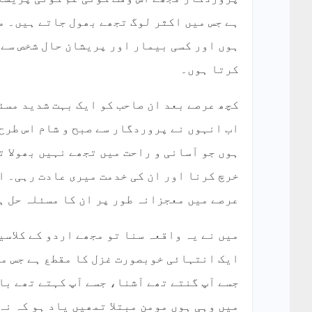
ہے جس میں اکثر لوگ تجھے بھول جاتے ہیں۔ مگ
ہوں اور کسی بیمار اور پریشان حال شخص سے 
کرتا ہوں۔
کچھ عرصے بعد ان صاحب کو ایک بہت شدید مسئ
اب انہوں نے پروردگار سے صبح و شام اس طرح
ہوں جو آسانی و راحت میں تجھے نہیں بھولا 
خرچ کرنا اور ان کی خدمت میری عادت رہی۔ ا
عرصے میں معجزانہ طور پر ان کا مسئلہ حل ہ
میں نے یہ واقعہ سنا تو مجھے اردو کے کلاسی
ایک انتہائی خوبصورت غزل کا مقطع ہے جس می
جسے آپ گنتے تھے آشنا، جسے آپ کہتے تھے با
میں وہی ہوں مومن مبتلا تمھیں یاد ہو کہ نہ