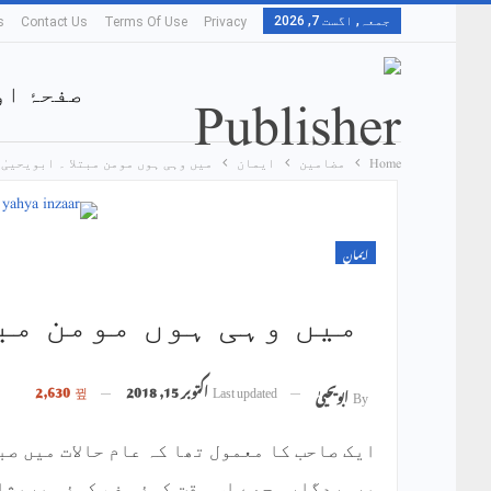
جمعہ, اگست 7, 2026
s
Contact Us
Terms Of Use
Privacy
صفحۂ او
Home
مضامین
ایمان
میں وہی ہوں مومن مبتلا ۔ ابویحییٰ
ہمارا ت
ایمان
میں وہی ہوں مومن مبت
Last updated
اکتوبر 15, 2018
2,630
By
ابویحییٰ
ایک صاحب کا معمول تھا کہ عام حالات میں صب
پروردگار مجھے اس وقت کوئی غم کوئی پریشان