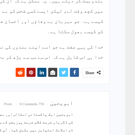
بندوبست کر دیتے ہیں۔ یہ ممکن ہے کہ ان کی 
میں کچھ وقت لے، لیکن ایسے کسی شخص کو بے 
کیسے ہے۔ جو مہربان بے وفاؤں اور احسان ف
کو کیسے بھول سکتا ہے۔
خدا کی یہی صفت ہے جو اسے اپنے بندوں کی ن
خدا ہی اس قابل ہے کہ اس سے سب سے بڑھ کر م
Share
ابویحییٰ
0 Comments
750 Posts
ابویحییٰ ایک پاکستانی اسکالراور مصن
کی ڈگریاں فرسٹ کلاس فرسٹ پوزیشن کے س
ڈی اسلامک اسٹیڈیز میں مکمل کیا۔ آپ ک