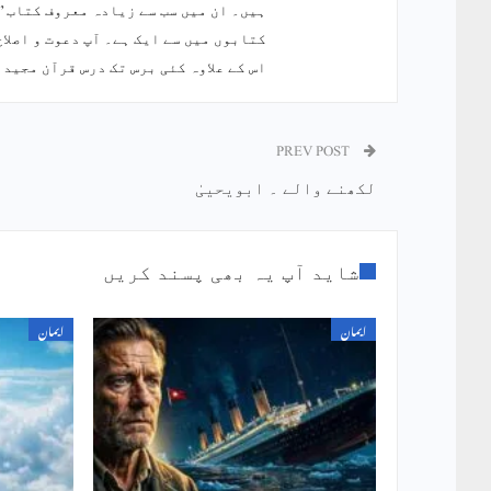
ہیں۔ ان میں سب سے زیادہ معروف کتاب ’’
کتابوں میں سے ایک ہے۔ آپ دعوت و اصلا
اس کے علاوہ کئی برس تک درس قرآن مجید 
PREV POST
لکھنے والے ۔ ابویحییٰ
شاید آپ یہ بھی پسند کریں
ایمان
ایمان