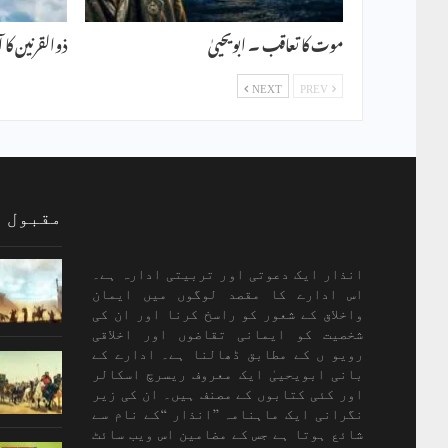
موت کا تعاقب ۔ ابویحییٰ
ذوالقرنین کا 
NEXT
PREV
مقبول 
انذار ایک دعوتی اور تربیتی ادارہ ہے۔
اس ادارے کا مقصد لوگوں میں ایمان
واخلاق کے شعور کو راسخ کرنا اور ان کی
شخصیت کو ایمانی تقاضوں اور اخلاقی
رویو ں کے مطابق ڈھالنا ہے۔ ادارے کے
بانی ابویحییٰ ایک معروف ریسرچ اسکالر
اور کئی کتابوں کے مصنف ہیں۔ ان کی زیر
نگرانی ایک ماہنامہ ’’انذار ‘‘کے نام سے
شائع ہوتا ہے جس کے مضامین اس ویب سائٹ