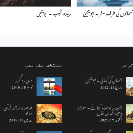
آسمانوں کی طرف سفر ۔ ابویحییٰ
زیادہ عجیب ۔ ابویحییٰ
ترین
منتخب مضامین
انسان کی کہانی ۔ ابویحییٰ
وہی رہ گزر
مارچ 24, 2022
نومبر 10, 2019
جب یہ نوبت آجائے ۔ مولانا
خلاصہ و ترجمہ قرآن، اب
وحید الدین خان
ساتھ
اکتوبر 17, 2021
اپریل 23, 2018