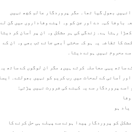
 انہیں بھول گیا تھا۔ مگر پروردگار عالم کچھ نہیں
ہ باوفا کہہ دے اور جن کو وہ اپنے وفاداروں میں گن لے
کھڑا رہتا ہے۔ زندگی کی ہر مشکل وہ ان پر آسان کر دیتا
مت کا تقاضہ یہ ہو کہ سختی آبھی جائے تب بھی وہ ان کے
سے محروم نہیں ہونے دیتا۔
ے ساتھ یہی معاملہ کرتے ہیں، مگر ان لوگوں کے ساتھ یہ
اور آسانی کے لمحات میں رب کریم کو نہیں بھولتے۔ ایسا
تو اسے پروردگار سے یہ کہنے کی ضرورت نہیں پڑتی:
وفا
 یاد ہو
 مشکل کو پروردگار پیدا ہونے سے پہلے ہی حل کرنے کا