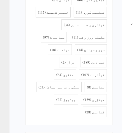
تعلیمی کورس
(11)
تعمیر شخصیت
(115)
،
خواتین و خانہ داری
(34)
سلسلہ روز و شب
(11)
سماجیات
(97)
سیر و سوانح
(14)
عبادات
(78)
فہم دین
(189)
قرآن
(2)
قرآنیات
(107)
متفرق
(64)
مضامین
(0)
ملکی و عالمی مسائل
(53)
میگزین
(159)
ویڈیوز
(27)
کتابیں
(28)