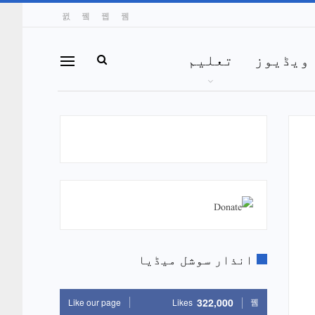
ویڈیوز
تعلیم
انذار سوشل میڈیا
322,000
Like our page
Likes