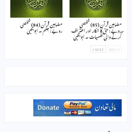
مضامین قرآن (85) شخصی
مضامین قرآن (84) شخصی
رویے : حق کا انکار اور اعتراف
رویے : حِلم ۔ ابویحییٰ
کرنے والی نفسیات ۔ ابویحییٰ
NEXT
PREV