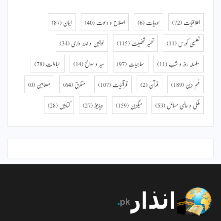
اخلاقیات
(72)
ادبیات
(6)
اصلاح و دعوت
(40)
ایمان
(87)
تعلیمی کورس
(11)
تعمیر شخصیت
(115)
خواتین و خانہ داری
(34)
سلسلہ روز و شب
(11)
سماجیات
(97)
سیر و سوانح
(14)
عبادات
(78)
فہم دین
(189)
قرآن
(2)
قرآنیات
(107)
متفرق
(64)
مضامین
(0)
ملکی و عالمی مسائل
(53)
میگزین
(159)
ویڈیوز
(27)
کتابیں
(28)