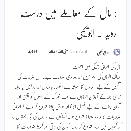
: مال کے معاملے میں درست
رویہ ۔ ابویحییٰ
Last updated
مئی 26, 2021
2,096
By
ابویحییٰ
مال کی انسانی زندگی میں اہمیت
خوراک انسان کی اہم ترین اور بنیادی ضرورت ہے۔ اس ضرورت کی
تکمیل کے لیے انسانوں کا ہمیشہ سے انحصار جانوروں اور درختوں پر رہا۔
زرعی دور کے آغاز پر انسانوں نے جب خوراک کے حصول کو یقینی اور
آسان بنانے کے لیے فصل اگانا اور مویشی پالنا شروع کر دیے تو انسانی
ضروریات کا دائرہ پھیلنا شروع ہوا۔ انسانوں نے غاروں کی جگہ بستیاں بسا
کر گھروں میں رہنا شروع کر دیا۔ انسان کی ذاتی اور گھریلو ضروریات کا