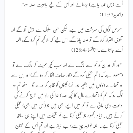
اُسے (جس قدر چاہے) بڑھائے اور اُس کے لیے باعزت صلہ ہو،“،
(الحدید11:57)
”حرص لوگوں کی سرشت میں ہے، لیکن حسن سلوک سے پیش آؤ گے اور
تقویٰ اختیار کرو گے تو صلہ پاؤ گے، اِس لیے کہ جو کچھ تم کرو گے، اللہ
اُسے جانتا ہے۔“(النساء128:4)
”اور اگر وہ اِن کو تم سے مانگ لے اور سب کچھ سمیٹ کر مانگ لے تو
(معلوم ہے کہ) تم بخیلی کرو گے (اور صاف انکار کر دو گے) اور اِس سے
وہ تمھارے (دلوں میں چھپے ہوئے) کینوں کو ظاہر کر دے گا۔ سنو، تم وہ
لوگ ہو کہ تم کو (تمھارے مال کا کچھ حصہ) خدا کی راہ میں خرچ کرنے کی
دعوت دی جاتی ہے تو تم میں ایسے بھی ہیں جو (اُس میں بھی) بخیلی
کرتے ہیں۔ (یاد رکھو)، جو بخیلی کرتا ہے تو حقیقت میں اپنے ہی ساتھ
بخیلی کرتا ہے۔ اللہ تو (ہر چیز سے) بے نیاز ہے اور تم اُس کے محتاج