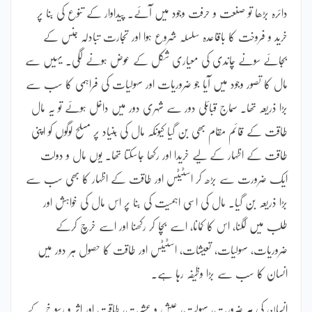
دائرہ بڑھا تو صنعت و حرفت وجود میں آئے۔ پیداوار کے تنوع کی بنا پر
خرید و فروخت کا باقاعدہ سلسلہ شروع ہوا اور تجارت تبادلہ جنس کے
بجائے سونے چاندی کی معیاری شکل کے عوض ہونے لگی۔ یہیں سے
مال کا تصور وجود میں آیا جو ضروریات اور سہولیات کی فراہمی کا سب سے
بڑا ذریعہ تھا۔ سماج قبائلی دور سے شہری دور میں داخل ہوئے تو یہ مال
طاقت کے قائم مقام بھی بن گیا کیونکہ مال کی بنیاد پر مسلح لوگوں کو اپنی
طاقت کے اظہار کے لیے خریدا اور رکھا جاسکتا تھا۔ یوں مال و دولت
ایک ضرورت سے بڑھ کر اسٹیٹس اور طاقت کے اظہار کا بھی سب سے
بڑا ذریعہ بن گیا۔ مال کی اسی اہمیت کی بنا پر اس مال کی خواہش اور
طلب میں لگنا، اس کا کمانا، اسے بچا کر رکھنا اور اسے خرچ کرکے
ضروریات، سہولیات، تعیشات، اسٹیٹس اور طاقت کا حصول ہر دور میں
انسان کا سب سے بڑا وظیفہ رہا ہے۔
انسان کی ہر ضرورت، سہولت، عیش و عشرت، طاقت اور اثر و رسوخ کے