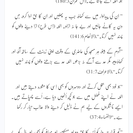
ہو، اللہ اُسے جانتا ہے۔(آل عمران180:3)
” اِن کی پیداوار میں سے کھاؤ، جب یہ پھلیں اور اِن کا حق ادا کرو، جس
دن یہ کاٹے جائیں اور بے جا نہ اڑاو۔ اللہ (اِس طرح) اڑا دینے والوں کو
پسند نہیں کرتا۔“،(الانعام141:6)
”آدم کے بیٹو، ہر مسجد کی حاضری کے وقت اپنی زینت کے ساتھ آؤ، اور
کھاؤ پیو، مگر حد سے آگے نہ بڑھو۔ اللہ حد سے بڑھنے والوں کو پسند نہیں
کرتا۔“،(الاعراف31:7)
”جو خود بھی بخل کرتے اور دوسروں کو بھی اِسی کا مشورہ دیتے ہیں اور
اللہ نے اپنے فضل میں سے جو کچھ اُنھیں دیا ہے، اُسے چھپاتے ہیں۔
ایسے ناشکروں کے لیے ہم نے ذلیل کر دینے والا عذاب تیار کر رکھا
ہے۔“(النساء37:4)
”تم قرابت دار کو اُس کا حق دو اور مسکین اور مسافر کو بھی، اور مال کو بے