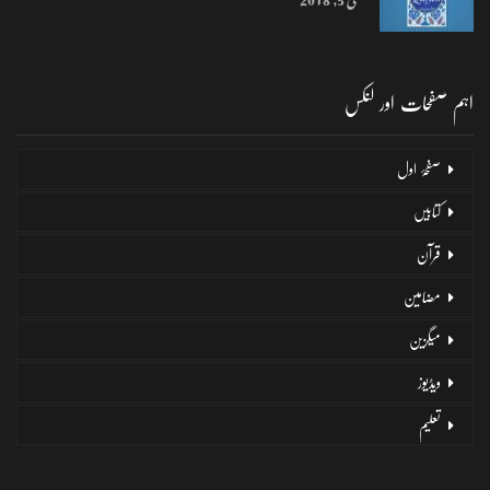
اہم صفحات اور لنکس
صفحۂ اول
کتابیں
قرآن
مضامین
میگزین
ویڈیوز
تعلیم