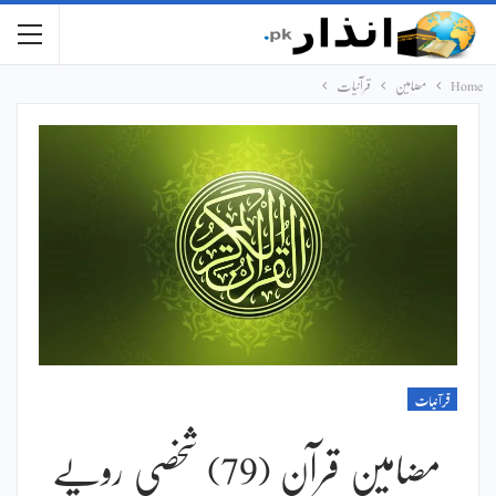
Home
مضامین
قرآنیات
قرآنیات
مضامین قرآن (79) شخصی رویے