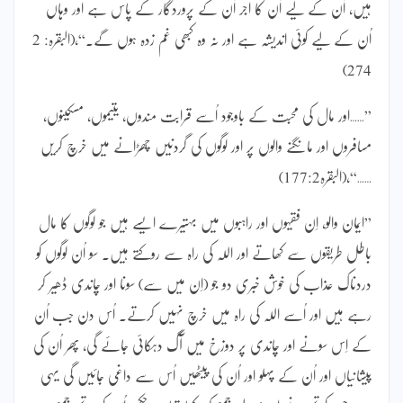
ہیں، اُن کے لیے اُن کا اجر اُن کے پروردگار کے پاس ہے اور وہاں
اُن کے لیے کوئی اندیشہ ہے اور نہ وہ کبھی غم زدہ ہوں گے۔“،(البقرہ: 2
274)
”……اور مال کی محبت کے باوجود اُسے قرابت مندوں، یتیموں، مسکینوں،
مسافروں اور مانگنے والوں پر اور لوگوں کی گردنیں چھڑانے میں خرچ کریں
……“،(البقرہ177:2)
”ایمان والو، اِن فقیہوں اور راہبوں میں بہتیرے ایسے ہیں جو لوگوں کا مال
باطل طریقوں سے کھاتے اور اللہ کی راہ سے روکتے ہیں۔ سو اُن لوگوں کو
دردناک عذاب کی خوش خبری دو جو (اِن میں سے) سونا اور چاندی ڈھیر کر
رہے ہیں اور اُسے اللہ کی راہ میں خرچ نہیں کرتے۔ اُس دن جب اُن
کے اِس سونے اور چاندی پر دوزخ میں آگ دہکائی جائے گی، پھر اُن کی
پیشانیاں اور اُن کے پہلو اور اُن کی پیٹھیں اُس سے داغی جائیں گی یہی