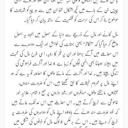
چیزیں جن کے بارے میں کچھ اشکال تھا ان میں سے ہر چیز کو شریعت کا
موضوع بنا کر اس کی حرمت کو قطعیت کے ساتھ بیان کر دیا گیا۔
مال کمانے اور مال کے ذریعے سے دنیا کے حصول میں البتہ یہ اصول
واضح کر دیا گیا کہ ”تکاثر“ یعنی بہتات کی خواہش اور ایک دوسرے سے
اس معاملے میں آگے بڑھنا اور ان پر فخر کا رویہ، اسی طرح مال کی محبت
میں دیوانہ ہوجانا بھی انھی لوگوں کو زیبا ہے جو خدا اور آخرت فراموشی کی
زندگی جیتے ہیں۔ خدا اور آخرت کے ماننے والوں کا معاملہ تو یہ ہے کہ وہ
اپنے مال پر محروم طبقات کا حق سمجھتے ہیں، اس کو ضرورت مندوں،
محتاجوں، مانگنے والوں، مسافروں اور رشتہ داروں پر صبح و شام، علانیہ اور
خاموشی سے خرچ کرتے ہیں۔ اس معاملے میں اس حد تک جاتے ہیں
کہ خود ضرورت مند ہونے کے باوجود اپنے مال کو دوسروں کی ضرورت پر
خرچ کر دیتے ہیں۔ اس کے برعکس جو لوگ مال کو خزانوں کی شکل میں