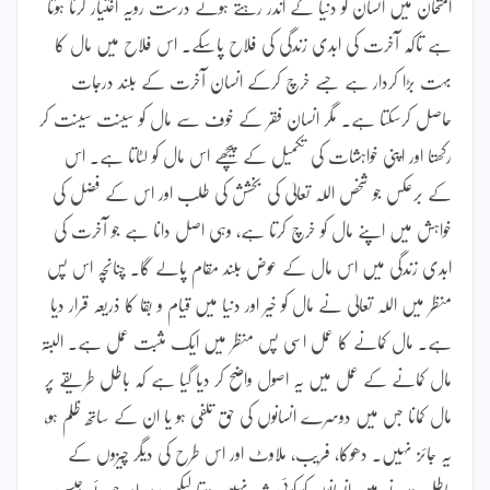
امتحان میں انسان کو دنیا کے اندر رہتے ہوئے درست رویہ اختیار کرنا ہوتا
ہے تاکہ آخرت کی ابدی زندگی کی فلاح پاسکے۔ اس فلاح میں مال کا
بہت بڑا کردار ہے جسے خرچ کرکے انسان آخرت کے بلند درجات
حاصل کرسکتا ہے۔ مگر انسان فقر کے خوف سے مال کو سینت سینت کر
رکھتا اور اپنی خواہشات کی تکمیل کے پیچھے اس مال کو لٹاتا ہے۔ اس
کے برعکس جو شخص اللہ تعالیٰ کی بخشش کی طلب اور اس کے فضل کی
خواہش میں اپنے مال کو خرچ کرتا ہے، وہی اصل دانا ہے جو آخرت کی
ابدی زندگی میں اس مال کے عوض بلند مقام پالے گا۔ چنانچہ اس پس
منظر میں اللہ تعالیٰ نے مال کو خیر اور دنیا میں قیام و بقا کا ذریعہ قرار دیا
ہے۔ مال کمانے کا عمل اسی پس منظر میں ایک مثبت عمل ہے۔ البتہ
مال کمانے کے عمل میں یہ اصول واضح کر دیا گیا ہے کہ باطل طریقے پر
مال کمانا جس میں دوسرے انسانوں کی حق تلفی ہو یا ان کے ساتھ ظلم ہو،
یہ جائز نہیں۔ دھوکا، فریب، ملاوٹ اور اس طرح کی دیگر چیزوں کے
باطل ہونے میں انسانوں کو کوئی شبہ نہیں ہوتا لیکن سود اور جوئے جیسی