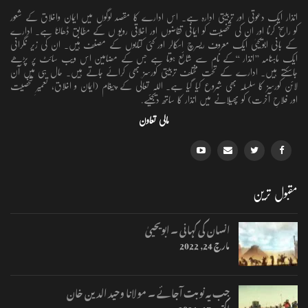
انذار ایک دعوتی اور تربیتی ادارہ ہے۔ اس ادارے کا مقصد لوگوں میں ایمان واخلاق کے شعور
کو راسخ کرنا اور ان کی شخصیت کو ایمانی تقاضوں اور اخلاقی رویو ں کے مطابق ڈھالنا ہے۔ ادارے
کے بانی ابویحییٰ ایک معروف ریسرچ اسکالر اور کئی کتابوں کے مصنف ہیں۔ ان کی زیر نگرانی
ایک ماہنامہ ’’انذار ‘‘کے نام سے شائع ہوتا ہے جس کے مضامین اس ویب سائٹ پر پڑھے
جاسکتے ہیں۔ ادارے کے تحت مختلف تربیتی کورسز بھی کرائے جاتے ہیں۔ حال ہی میں آن
لائن کورسز کا سلسلہ بھی شروع کیا گیا ہے۔ اللہ تعالٰی کے پیغام (ایمان و اخلاق، تعمیرِ شخصیت
اور فلاحِ آخرت) کو پھیلانے میں انذار کا ساتھ دیجئیے.
مالی تعاون
مقبول ترین
انسان کی کہانی ۔ ابویحییٰ
مارچ 24, 2022
جب یہ نوبت آجائے ۔ مولانا وحید الدین خان
اکتوبر 17, 2021