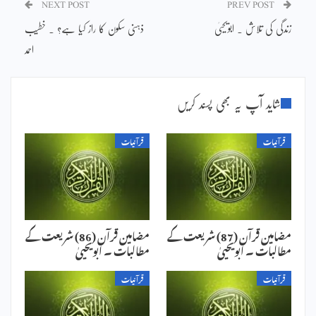
NEXT POST
PREV POST
زندگی کی تلاش ۔ ابویحییٰ
ذہنی سکون کا راز کیا ہے؟ ۔ خطیب
احمد
شاید آپ یہ بھی پسند کریں
قرآنیات
قرآنیات
مضامین قرآن (87) شریعت کے
مضامین قرآن (86) شریعت کے
مطالبات ۔ ابویحییٰ
مطالبات ۔ ابویحییٰ
قرآنیات
قرآنیات