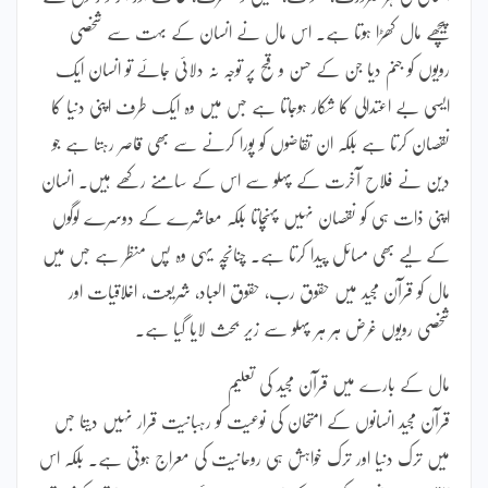
پیچھے مال کھڑا ہوتا ہے۔ اس مال نے انسان کے بہت سے شخصی
رویوں کو جنم دیا جن کے حسن و قبح پر توجہ نہ دلائی جائے تو انسان ایک
ایسی بے اعتدالی کا شکار ہوجاتا ہے جس میں وہ ایک طرف اپنی دنیا کا
نقصان کرتا ہے بلکہ ان تقاضوں کو پورا کرنے سے بھی قاصر رہتا ہے جو
دین نے فلاح آخرت کے پہلو سے اس کے سامنے رکھے ہیں۔ انسان
اپنی ذات ہی کو نقصان نہیں پہنچاتا بلکہ معاشرے کے دوسرے لوگوں
کے لیے بھی مسائل پیدا کرتا ہے۔ چنانچہ یہی وہ پس منظر ہے جس میں
مال کو قرآن مجید میں حقوق رب، حقوق العباد، شریعت، اخلاقیات اور
شخصی رویوں غرض ہر ہر پہلو سے زیر بحث لایا گیا ہے۔
مال کے بارے میں قرآن مجید کی تعلیم
قرآن مجید انسانوں کے امتحان کی نوعیت کو رہبانیت قرار نہیں دیتا جس
میں ترک دنیا اور ترک خواہش ہی روحانیت کی معراج ہوتی ہے۔ بلکہ اس