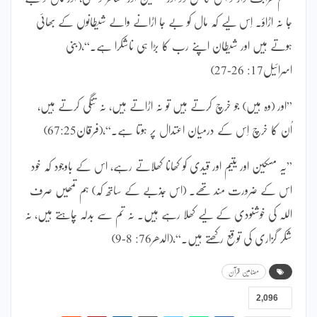
جا نہ اڑاؤ۔ اِس لیے کہ مال کو بے جا اڑانے والے شیطانوں کے بھائی
ہوتے ہیں اور شیطان اپنے رب کا بڑا ہی ناشکرا ہے۔“،(بنی
اسرائیل17: 26-27)
”اور (وہ ہیں) جو خرچ کرتے ہیں تو نہ اڑاتے ہیں، نہ تنگی کرتے ہیں،
اُن کا خرچ اِس کے درمیان اعتدال پر ہوتا ہے۔“،(فرقان67:25)
”یہ مسکین اور یتیم اور قیدی کو کھانا کھلاتے رہے، اس کے باوجود کہ خود
اس کے ضرورت مند تھے۔ (اس جذبے کے ساتھ کہ) ہم تمھیں صرف
اللہ کی خوشنودی کے لیے کھلا رہے ہیں۔ نہ تم سے بدلہ چاہتے ہیں، نہ
شکر گزاری کی توقع رکھتے ہیں۔“،(الدھر76: 8-9)
مضامین قرآن
2,096