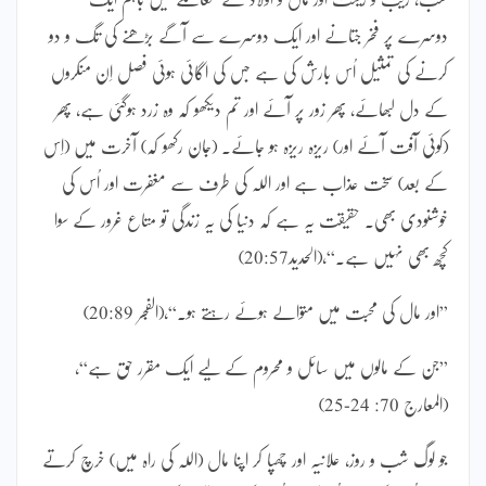
دوسرے پر فخر جتانے اور ایک دوسرے سے آگے بڑھنے کی تگ و دو
کرنے کی تمثیل اُس بارش کی ہے جس کی اگائی ہوئی فصل اِن منکروں
کے دل لبھائے، پھر زور پر آئے اور تم دیکھو کہ وہ زرد ہوگئی ہے، پھر
(کوئی آفت آئے اور) ریزہ ریزہ ہو جائے۔ (جان رکھو کہ) آخرت میں (اِس
کے بعد) سخت عذاب ہے اور اللہ کی طرف سے مغفرت اور اُس کی
خوشنودی بھی۔ حقیقت یہ ہے کہ دنیا کی یہ زندگی تو متاع غرور کے سوا
کچھ بھی نہیں ہے۔“،(الحدید20:57)
”اور مال کی محبت میں متوالے ہوئے رہتے ہو۔“،(الفجر 20:89)
”جن کے مالوں میں سائل و محروم کے لیے ایک مقرر حق ہے“،
(المعارج 70: 24-25)
جو لوگ شب و روز، علانیہ اور چھپا کر اپنا مال (اللہ کی راہ میں) خرچ کرتے