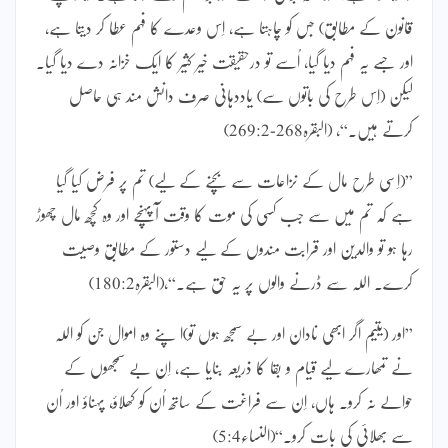
قانون کے مطابق) جس کو چاہتا ہے، اِس وعدے کا فہم عطا کر دیتا ہے،
اور جسے یہ فہم دیا گیا، اُسے تو درحقیقت خیر کثیر کا ایک خزانہ دے دیا گیا۔
لیکن (اِس طرح کی باتوں سے) یاددہانی صرف دانش مند ہی حاصل
کرتے ہیں۔“، (البقرہ268-269:2)
”(اِسی طرح مال کے نزاعات سے بچنے کے لیے) تم پر فرض کیا گیا
ہے کہ تم میں سے جب کسی کی موت کا وقت آپہنچے اور وہ کچھ مال چھوڑ
رہا ہو تو والدین اور قرابت مندوں کے لیے دستور کے مطابق وصیت
کرے۔ اللہ سے ڈرنے والوں پر یہ حق ہے۔“،(البقرہ180:2)
”اور (یتیم اگر ابھی نادان اور بے سمجھ ہوں تو)ا پنے وہ اموال جن کو اللہ
نے تمھارے لیے قیام و بقا کا ذریعہ بنایا ہے، اِن بے سمجھوں کے
حوالے نہ کرو۔ ہاں، اِن سے فراغت کے ساتھ اُن کو کھلاؤ، پہناؤ اور اُن
سے بھلائی کی بات کرو۔“(النساء5:4)