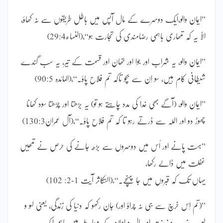
”ایمان والو،ایک دوسرے کے مال آپس میں باطل طریقوں سے نہ کھاؤ،
الاّ یہ کہ تمھاری باہمی رضامندی کی تجارت ہو“،(النساء29:4)
”ایمان والو، یہ شراب اور جوا اور تھان اور قسمت کے تیر، یہ سب گندے
شیطانی کام ہیں، سو اِن سے بچو تاکہ تم فلاح پاؤ۔“،(المائدہ 90:5)
”ایمان والو، (آگے بھی خدا کی مدد چاہتے ہو تو) یہ بڑھتا اور چڑھتا سود کھانا
چھوڑ دو اور اللہ سے ڈرتے رہو تا کہ تم فلاح پاؤ۔“،(آل عمران130:3)
”بہت پانے اور اُس میں دوسروں سے بڑھ جانے کی حرص نے تمھیں
غفلت میں ڈالے رکھا،
یہاں تک کہ قبروں میں جا پہنچے۔“،(التکاثر آیت 1-2: 102)
”(تم اِس خرچ سے جی نہ چراؤ اور) جان رکھو کہ دنیا کی زندگی، یعنی لہو و
لعب، زیب و زینت اور مال و اولاد کے معاملے میں باہم ایک