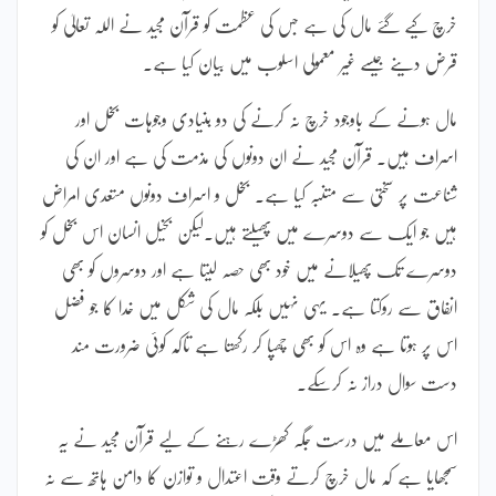
خرچ کیے گئے مال کی ہے جس کی عظمت کو قرآن مجید نے اللہ تعالیٰ کو
قرض دینے جیسے غیر معمولی اسلوب میں بیان کیا ہے۔
مال ہونے کے باوجود خرچ نہ کرنے کی دو بنیادی وجوہات بخل اور
اسراف ہیں۔ قرآن مجید نے ان دونوں کی مذمت کی ہے اور ان کی
شناعت پر سختی سے متنبہ کیا ہے۔ بخل و اسراف دونوں متعدی امراض
ہیں جو ایک سے دوسرے میں پھیلتے ہیں۔لیکن بخیل انسان اس بخل کو
دوسرے تک پھیلانے میں خود بھی حصہ لیتا ہے اور دوسروں کو بھی
انفاق سے روکتا ہے۔ یہی نہیں بلکہ مال کی شکل میں خدا کا جو فضل
اس پر ہوتا ہے وہ اس کو بھی چھپا کر رکھتا ہے تاکہ کوئی ضرورت مند
دست سوال دراز نہ کرسکے۔
اس معاملے میں درست جگہ کھڑے رہنے کے لیے قرآن مجید نے یہ
سمجھایا ہے کہ مال خرچ کرتے وقت اعتدال و توازن کا دامن ہاتھ سے نہ