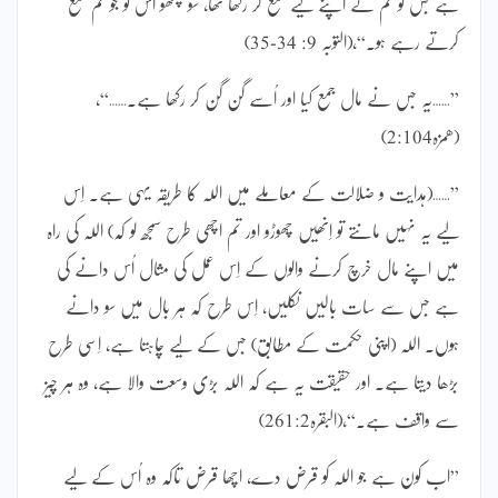
ہے جس کو تم نے اپنے لیے جمع کر رکھا تھا، سو چکھو اُس کو جو تم جمع
کرتے رہے ہو۔“،(التوبہ 9: 34-35)
”……یہ جس نے مال جمع کیا اور اُسے گن گن کر رکھا ہے۔……“،
(ھمزہ2:104)
”……(ہدایت و ضلالت کے معاملے میں اللہ کا طریقہ یہی ہے۔ اِس
لیے یہ نہیں مانتے تو اِنھیں چھوڑو اور تم اچھی طرح سمجھ لو کہ) اللہ کی راہ
میں اپنے مال خرچ کرنے والوں کے اِس عمل کی مثال اُس دانے کی
ہے جس سے سات بالیں نکلیں، اِس طرح کہ ہر بال میں سو دانے
ہوں۔ اللہ (اپنی حکمت کے مطابق) جس کے لیے چاہتا ہے، اِسی طرح
بڑھا دیتا ہے۔ اور حقیقت یہ ہے کہ اللہ بڑی وسعت والا ہے، وہ ہر چیز
سے واقف ہے۔“،(البقرہ261:2)
”اب کون ہے جو اللہ کو قرض دے، اچھا قرض تاکہ وہ اُس کے لیے