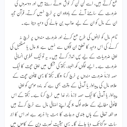
جمع کرتے ہیں، اسے گن گن کر خوش ہوتے رہتے ہیں اور دوسروں کی
ضرورت کے سامنے آنے کے باوجود ان پر خرچ نہیں کرتے، قرآن مجید
ان کے مال کو ان کے لیے عذاب بن جانے کی وعید دیتا ہے۔
تاہم مال کو خزانوں کی طرح جمع کرنے اور ضرورت مندوں پر خرچ نہ
کرنے کی اس وعید کا تعلق ان لوگوں سے نہیں ہے جو حال یا مستقبل کی
اپنی ضروریات کے لیے پس انداز کرتے ہیں۔ یہ تو ایک فطری انسانی
ضرورت ہے۔ ایسے لوگوں کو، البتہ، زکوٰۃ کی شکل میں اپنی بچت کا ایک
حصہ لازماً ضرورت مندوں پر خرچ کرنا ہوگا۔ زکوٰۃ کا یہی قانون بچت کے
علاوہ مال کی پیداوار یا آمدنی کے وقت بھی ہے کہ بندہ مومن کو اپنی
پیداوار یا آمدنی کا ایک حصہ لازماً راہ خدا میں خرچ کرنا ہے۔ زکوٰۃ کے اس
قانونی مطالبے کے علاوہ لوگ جو کچھ اپنے اضافی مال سے خرچ کرتے ہیں
وہ اللہ تعالیٰ کے ہاں بلندی درجات کا بہت بڑا ذریعہ ہے اور اس کا اجر
سات سو گنا تک دیا جائے گا۔ یہی حیثیت نصرت دین کے کاموں میں