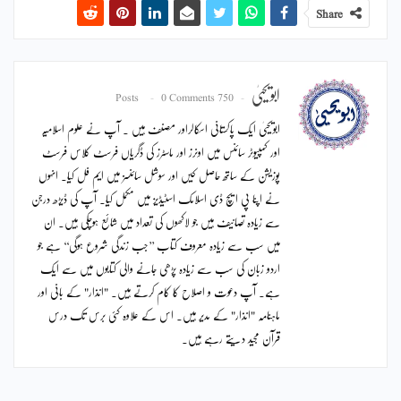
Share
ابویحییٰ
0 Comments
750 Posts
ابویحییٰ ایک پاکستانی اسکالراور مصنف ہیں ۔ آپ نے علوم اسلامیہ
اور کمپیوٹر سائنس میں اونرز اور ماسٹرز کی ڈگریاں فرسٹ کلاس فرسٹ
پوزیشن کے ساتھ حاصل کیں اور سوشل سائنسز میں ایم فل کیا۔ انہوں
نے اپنا پی ایچ ڈی اسلامک اسٹیڈیز میں مکمل کیا۔ آپ کی ڈیڑھ درجن
سے زیادہ تصانیف ہیں جو لاکھوں کی تعداد میں شائع ہوچکی ہیں۔ ان
میں سب سے زیادہ معروف کتاب ’’جب زندگی شروع ہوگی‘‘ ہے جو
اردو زبان کی سب سے زیادہ پڑھی جانے والی کتابوں میں سے ایک
ہے۔ آپ دعوت و اصلاح کا کام کرتے ہیں۔ "انذار" کے بانی اور
ماہنامہ "انذار" کے مدیر ہیں۔ اس کے علاوہ کئی برس تک درس
قرآن مجید دیتے رہے ہیں۔