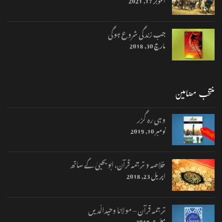
جب زندگی شروع ہوگی
مارچ 30, 2018
منتخب مضامین
وہی رہ گزر
نومبر 10, 2019
خلاصہ و ترجمہ قرآن، ابو یحییٰ کے ساتھ
اپریل 23, 2018
ترجمہ قرآن – مولانا وحیدالّدیں
مئی 5, 2018