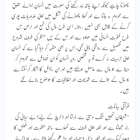
چھوڑنا چاہیے کیونکہ اپنے ہاتھ بند رکھنے کی صورت میں انسان ادائے حقوق
سے محروم رہ جاتا ہے اور کھلا چھوڑنے کی شکل میں اپنی ضروریات پوری
کرنے کے قابل بھی نہیں رہتا۔ اسی طرح مال کی طمع اور حرص جس
طرح فطرت انسانی میں موجود ہے اور جس کے پس منظر کی طرف شروع
میں تفصیل سے روشنی ڈالی گئی، اس پر بھی متنبہ کر دیا گیا ہے کہ انسان
اپنی تربیت نہ کرے تو یہ شخصی رویہ انسان کو ان فضائل سے محروم کر
دیتا ہے جو مال سے حاصل ہوسکتے ہیں اور ان رذائل کا شکار کرسکتا ہے
جو مال کے حوالے سے شریعت اور اخلاقیات کا موضوع بنائے گئے
ہیں۔
قرآنی بیانات
”شیطان تمھیں تنگ دستی سے ڈراتا اور (خرچ کے لیے) بے حیائی کی
راہ سجھاتا ہے اور اللہ اپنی طرف سے تمھارے ساتھ مغفرت اور فضل کا
وعدہ کرتا ہے، اور اللہ بڑی وسعت اور بڑا علم رکھنے والا ہے۔ وہ (اپنے