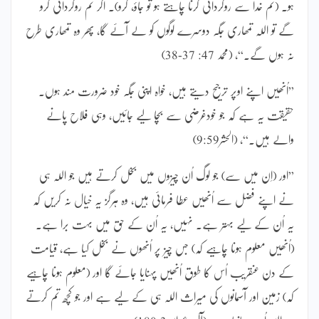
ہو۔ (تم خدا سے روگردانی کرنا چاہتے ہو تو جاؤ، کرو)۔ اگر تم روگردانی کرو
گے تو اللہ تمھاری جگہ دوسرے لوگوں کو لے آئے گا، پھر وہ تمھاری طرح
نہ ہوں گے۔“، (محمد 47: 37-38)
”اُنھیں اپنے اوپر ترجیح دیتے ہیں، خواہ اپنی جگہ خود ضرورت مند ہوں۔
حقیقت یہ ہے کہ جو خودغرضی سے بچا لیے جائیں، وہی فلاح پانے
والے ہیں۔“، (الحشر9:59)
”اور (اِن میں سے) جو لوگ اُن چیزوں میں بخل کرتے ہیں جو اللہ ہی
نے اپنے فضل سے اُنھیں عطا فرمائی ہیں، وہ ہرگز یہ خیال نہ کریں کہ
یہ اُن کے لیے بہتر ہے۔ نہیں، یہ اُن کے حق میں بہت برا ہے۔
(اُنھیں معلوم ہونا چاہیے کہ) جس چیز پر اُنھوں نے بخل کیا ہے، قیامت
کے دن عنقریب اُس کا طوق اُنھیں پہنایا جائے گا اور (معلوم ہونا چاہیے
کہ) زمین اور آسمانوں کی میراث اللہ ہی کے لیے ہے اور جو کچھ تم کرتے