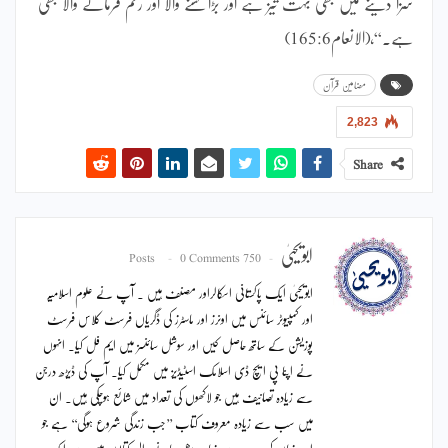
سزا دینے میں بھی بہت تیز ہے اور بڑا بخشنے والا اور رحم فرمانے والا بھی
ہے۔“،(الانعام165:6)
مضامین قرآن
2,823
Share
ابویحییٰ
0 Comments
750 Posts
ابویحییٰ ایک پاکستانی اسکالراور مصنف ہیں ۔ آپ نے علوم اسلامیہ
اور کمپیوٹر سائنس میں اونرز اور ماسٹرز کی ڈگریاں فرسٹ کلاس فرسٹ
پوزیشن کے ساتھ حاصل کیں اور سوشل سائنسز میں ایم فل کیا۔ انہوں
نے اپنا پی ایچ ڈی اسلامک اسٹیڈیز میں مکمل کیا۔ آپ کی ڈیڑھ درجن
سے زیادہ تصانیف ہیں جو لاکھوں کی تعداد میں شائع ہوچکی ہیں۔ ان
میں سب سے زیادہ معروف کتاب ’’جب زندگی شروع ہوگی‘‘ ہے جو