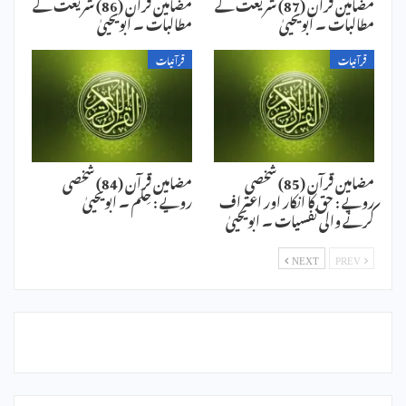
مضامین قرآن (87) شریعت کے
مضامین قرآن (86) شریعت کے
مطالبات ۔ ابویحییٰ
مطالبات ۔ ابویحییٰ
قرآنیات
قرآنیات
مضامین قرآن (85) شخصی
مضامین قرآن (84) شخصی
رویے : حق کا انکار اور اعتراف
رویے : حِلم ۔ ابویحییٰ
کرنے والی نفسیات ۔ ابویحییٰ
NEXT
PREV