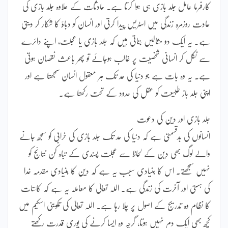
کارفرما عامل جلد بازی ہی ہوا کرتا ہے۔ حادثات کے علاوہ جلد بازی کی
عادت روزمرہ زندگی میں اسٹریس پیدا کرتی اور انسان کو دباؤ کا شکار کر دیتی
ہے۔ یہ ایک دو مثالیں بتاتی ہیں کہ جلد بازی یا عجلت، اپنے دائرے
سے نکل کر انسانی شخصیت پر غالب ہوجائے تو پھر باعث نقصان ہوتی
ہے۔ یہ وہ بات ہے جو دنیا کی حد تک ہر معقول انسان سمجھتا ہے اور
اپنی جلد باز طبیعت کو عقل کی حدود کے تحت رکھتا ہے۔
جلد بازی اور دین کی دعوت
انسانوں کی بدقسمتی ہے کہ دنیا کی حد تک جلد بازی کی خرابی کو سمجھ جانے
والے لوگ بھی دین کے لحاظ سے عجلت پسندی کے تباہ کن نتائج کو
نہیں سمجھتے۔ اس کا بنیادی سبب یہ ہے کہ دین کا بنیادی مقدمہ خدا
کی ہستی اور آخرت کی زندگی ہے۔ اللہ تعالیٰ کا معاملہ یہ ہے کہ کائنات
کا نظام وہ تدریج کے اصول پر چلا رہا ہے۔ اللہ تعالیٰ کی تکوینی اسکیم میں
کچھ بھی ایک دم نہیں ہوتا، گرچہ وہ ایسا کرنے کی پوری قدرت رکھتے