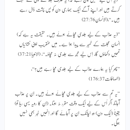
کرتے ہیں اور اپنے آگے ایک بھاری دن کو پس پشت ڈال رہے
ہیں۔“،(الانسان27:76)
”(یہ عذاب کے لیے جلدی مچائے ہوئے ہیں۔ حقیقت یہ ہے کہ)
انسان عجلت کے خمیر سے پیدا ہوا ہے۔ میں عنقریب اپنی نشانیاں
تمھیں دکھاؤں گا، اِس لیے مجھ سے جلدی نہ مچاؤ۔“، (الانبیا37:21)
”پھر کیا یہ ہمارے عذاب کے لیے جلدی مچا رہے ہیں؟“،
(الصافات176:37)
”یہ تم سے عذاب کے لیے جلدی مچائے ہوئے ہیں۔ اِن پر عذاب
آجاتا، اگر اُس کے لیے ایک وقت مقرر نہ ہوتا۔ (اِن کا رویہ یہی رہا تو)
یقیناً (ایک دن) وہ اچانک اِن پر آجائے گا اور اِنھیں خبر بھی نہیں
ہوگی۔