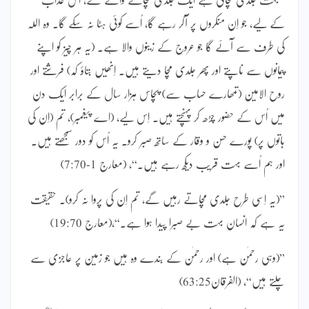
کے لیے، جو اِن منکروں پر آکر رہے گا، اُسے کوئی ہٹا نہ سکے گا۔ وہ اللہ
کی طرف سے آئے گا جو عروج کے زینوں والا ہے۔ (یہ ہر چیز کو اپنے
پیمانوں سے ناپتے اور پھر جلدی مچا دیتے ہیں۔ اِنھیں بتاؤ کہ) فرشتے اور
روح الامین (تمھارے حساب سے) پچاس ہزار سال کے برابر ایک دن
میں اُس کے حضور چڑھ کر پہنچتے ہیں۔ اِس لیے، (اے پیغمبر)، تم (اِن کی
باتوں پر) پورے حسن و وقار کے ساتھ صبر کرو۔ یہ اُس کو دور سمجھتے ہیں۔
اور ہم اُسے بہت قریب دیکھ رہے ہیں۔“، (معارج 1-7:70)
”(یہ اِسی طرح جلدی مچاتے رہیں گے، تم اِن کی پروا نہ کرو)۔ حقیقت
یہ ہے کہ انسان بہت بے صبرا پیدا ہوا ہے۔“،(معارج 19:70)
”(وہی رحمٰن ہے) اور رحمٰن کے بندے وہ ہیں جو زمین پر عاجزی سے
چلتے ہیں“، (الفرقان63:25)