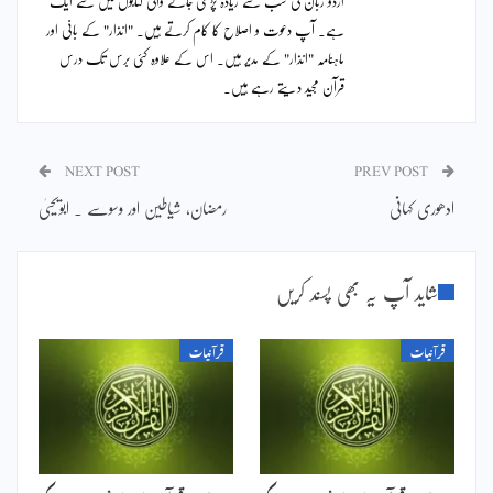
اردو زبان کی سب سے زیادہ پڑھی جانے والی کتابوں میں سے ایک
ہے۔ آپ دعوت و اصلاح کا کام کرتے ہیں۔ "انذار" کے بانی اور
ماہنامہ "انذار" کے مدیر ہیں۔ اس کے علاوہ کئی برس تک درس
قرآن مجید دیتے رہے ہیں۔
NEXT POST
PREV POST
ادھوری کہانی
رمضان، شیاطین اور وسوسے ۔ ابویحییٰ
شاید آپ یہ بھی پسند کریں
قرآنیات
قرآنیات