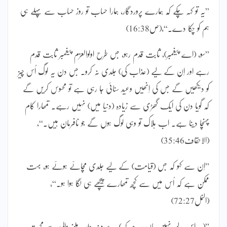
”یہ تو کہہ چکے کہ ہمارے پروردگار، ہمارا حساب تو روز حساب سے پہلے ہی
ہم کو چکا دے۔“،(ص16:38)
”سو، (اے پیغمبر)، ثابت قدم رہو، جس طرح اولوالعزم پیغمبر ثابت قدم
رہے اور اِن کے لیے (عذاب کی) جلدی نہ کرو۔ جس دن یہ لوگ اُس چیز
کو دیکھیں گے جس کی اِنھیں وعید سنائی جا رہی ہے تو محسوس کریں گے
کہ گویا دن کی ایک گھڑی سے زیادہ (دنیا میں) نہیں رہے۔ تمھارا کام
پہنچا دینا ہے۔ اب ہلاک تو وہی لوگ ہوں گے جو نافرمان ہیں۔“،
(الاحقاف35:46)
”اِن سے کہو کہ جس (قیامت) کے لیے جلدی مچائے ہوئے ہو، بہت
ممکن ہے کہ اُس میں سے کچھ تمھارے پیچھے ہی لگا ہوا ہو۔“،
(النمل72:27)
”(یہ اِس لیے نہیں مان رہے کہ) یہ صرف جلد ملنے والی سے محبت