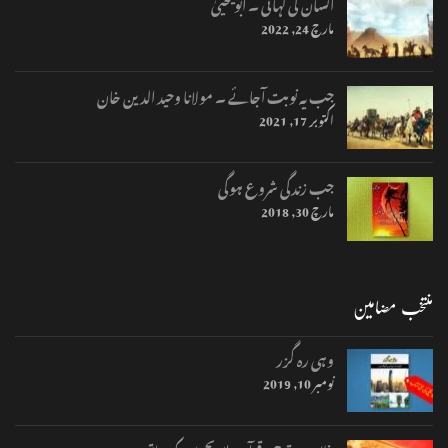
انسان کی کہانی ۔ ابویحییٰ
مارچ 24, 2022
جب یہ نوبت آجائے ۔ مولانا وحید الدین خان
اکتوبر 17, 2021
جب زندگی شروع ہوگی
مارچ 30, 2018
منتخب مضامین
وہی رہ گزر
نومبر 10, 2019