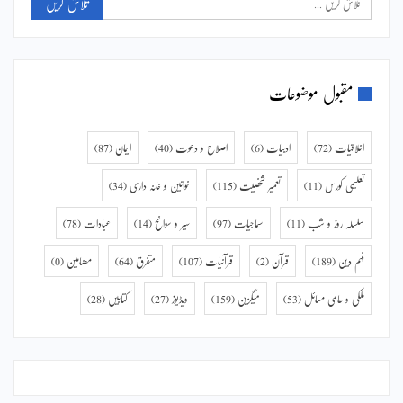
مقبول موضوعات
اخلاقیات
(72)
ادبیات
(6)
اصلاح و دعوت
(40)
ایمان
(87)
تعلیمی کورس
(11)
تعمیر شخصیت
(115)
خواتین و خانہ داری
(34)
سلسلہ روز و شب
(11)
سماجیات
(97)
سیر و سوانح
(14)
عبادات
(78)
فہم دین
(189)
قرآن
(2)
قرآنیات
(107)
متفرق
(64)
مضامین
(0)
ملکی و عالمی مسائل
(53)
میگزین
(159)
ویڈیوز
(27)
کتابیں
(28)