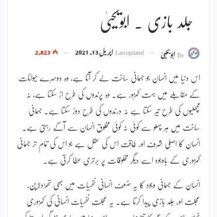
جلد بازی ۔ ابویحییٰ
Last updated
اپریل 13, 2021
2,823
By
ابویحییٰ
اس دنیا میں انسان جو جسمانی ساخت لے کر آتا ہے، وہ دوسرے حیوانات
کے مقابلے میں بہت کمزور ہے۔ وہ پرندوں کی طرح اڑ سکتا ہے، نہ
مچھلیوں کی طرح تیر سکتا ہے نہ درندوں کی طرح دوڑ سکتا ہے۔ جسمانی
ساخت میں ہر پہلو سے کوئی نہ کوئی مخلوق انسان سے آگے رہتی ہے۔
انسان کا اصلی شرف اور طاقت اس کی عقل ہے جو اس کی تمام تر جسمانی
کمزوری کے باوجود اسے دیگر مخلوقات پر برتری عطا کرتی ہے۔
انسان کے جسمانی وجود کا یہ ضعف انسانی نفسیات میں بھی تھڑدلاپن،
عجلت اور جلد بازی پیدا کرتا ہے۔ یہ عجلت نفسیات انسانی کی کمزوری