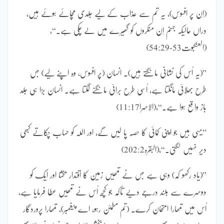
(اِن پر افسوس)، یہ تم سے عذاب کے لیے جلدی مچائے ہوئے ہیں،
دراں حالیکہ جہنم اِن منکروں کو گھیرے میں لے چکی ہے۔“،
(العنکبوت53-54:29)
”(یہ اُس کی نشانی مانگتے ہیں)۔ انسان (پر افسوس، وہ اپنے لیے) جس
طرح بھلائی مانگتا ہے، اُسی طرح برائی مانگنے لگتا ہے۔ انسان بڑا ہی جلد
باز واقع ہوا ہے۔“،(الاسرا11:17)
”یہی ہیں جو اپنی کمائی کا حصہ پا لیں گے، اور اللہ کو حساب چکاتے کبھی
دیر نہیں لگتی۔“،(البقرہ202:2)
”(یاد رکھو کہ) وہی ہے جس نے تمھیں زمین کا اقتدار بخشا اور ایک کو
دوسرے سے بلند درجے دیے تاکہ جو کچھ اُس نے تمھیں عطا فرمایا ہے،
اُس میں تمھارا امتحان کرے۔ (تم مطمئن رہو، اے پیغمبر)، تمھارا پروردگار