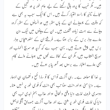
ہیں۔ مگر غیب کا پردہ باقی رکھنے کے لیے عام طور پر وہ تعجیل کے
بجائے تاخیر کا راستہ اختیار کرتے ہیں۔ اس کا ایک سبب یہ بھی ہے
کہ وقت کے جو پیمانے ان کے ہاں مقرر ہیں وہ انسانوں کے مقرر کردہ
پیمانے سے بہت زیادہ مختلف ہیں۔ ان کے پیمانوں میں ایک دن
ہمارے ہزار برس کے برابر ہوتا ہے۔ فرشتے ان کے حضور پچاس ہزار
برس میں پیش ہوتے ہیں۔ یہی سبب ہے کہ گرچہ وہ سریع الحساب اور
سریع العقاب ہیں، مگر ان کے لحاظ سے لمحوں میں ہوجانے والے کام
بھی ہمارے اعتبار سے برسوں بعد ظہور پذیر ہوتے ہیں۔
یہ خدا کا معاملہ ہے۔ رہی آخرت تو اس کا تو سارا نفع و نقصان ہی ادھار
ہے۔ دنیا مٹی ہو اور جنت سونا تب بھی جنت کو فوری طور پر نہیں ملنا۔
دوسری طرف لذت دنیا وقتی و لمحاتی ہو اور عذاب جہنم ابدی تب بھی
دنیا کی لذت فوری طور پر ملتی ہے اور عذاب آخرت بمصداق آنکھ اوجھل
پہاڑ اوجھل، اگلی دنیا میں ملنے والی چیز ہے۔ خدا اور آخرت سے متعلق