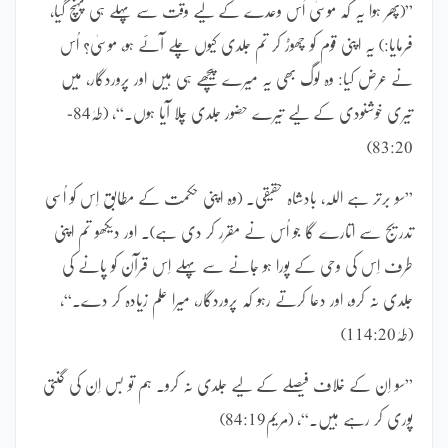
”(پھر ہوا یہ کہ موسیٰ اُس وعدے کے لیے وقت سے پہلے ہی پہنچ گیا،
فرمایا:) یہ اپنی قوم کو چھوڑ کر تم جلدی کیوں چلے آئے ہو، موسیٰ؟ اُس
نے عرض کیا: وہ لوگ بھی یہ میرے پیچھے ہی ہیں اور پروردگار، میں
تیری خوشنودی کے لیے تیرے حضور جلدی چلا آیا ہوں۔“، (طہٰ84-
83:20)
”سو برتر ہے اللہ، بادشاہ حقیقی۔ (وہ اپنی حکمت کے مطابق اِس کو اُسی
تدریج سے اتارے گا جو اُس نے مقرر کر دی ہے)۔ اور دیکھو تم اپنی
طرف اِس کی وحی کے پورا ہو جانے سے پہلے اِس قرآن کو پانے کی
جلدی نہ کرو، اور دعا کرتے رہو کہ پروردگار، میرا علم زیادہ کر دے۔“،
(طہٰ114:20)
”سو اِن کے خلاف فیصلے کے لیے جلدی نہ کرو۔ ہم تو بس اِن کی گنتی
پوری کر رہے ہیں۔“، (مریم84:19)