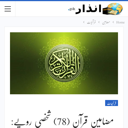
Home
مضامین
قرآنیات
قرآنیات
مضامین قرآن (78) شخصی رویے: