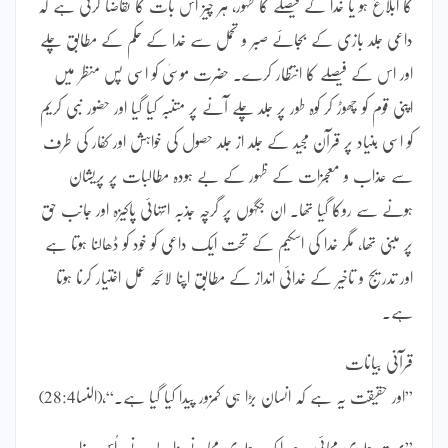
کا ابلاغ ہو یا خدا کے فیصلے کا ظہور، ہر چیز اس بات کا تقاضا کرتی ہے کہ
داعی جلد بازی کے بجائے صبر و تحمل سے خدا کے حکم کے مطابق چلے
اور اس کے فیصلے کا انتظار کرے۔ حضرت موسیٰ کو اسی پس منظر میں
اپنی قوم کو چھوڑ کر کوہ طور پر جلد چلے آنے پر متنبہ کیا گیا اور حضور نبی کریم
کو اسی بنیاد پر قرآن مجید کے جلد از جلد حصول کی خواہش اور کفار کی طرف
سے عذاب و معجزات کے ظہور کے بے ہودہ مطالبات پر پریشان
ہونے سے روکا گیا تھا۔ ان جگہوں پر گرچہ جذبہ انتہائی پاکیزہ اور جانب حق
پر مبنی تھا، مگر خدا کی اسکیم کے تحت ایک داعی کو خود کو ڈھالنا ہوتا ہے
اور تدریج و تاخیر کے خدائی انداز کے مطابق اپنا لائحہ عمل اختیار کرنا ہوتا
ہے۔
قرآنی بیانات
”اور حقیقت یہ ہے کہ انسان بڑا ہی کمزور پیدا کیا گیا ہے۔“،(النسا28:4)
”بہت جلدی مچائی ہے ایک جلدی مچانے والے نے، اُس عذاب