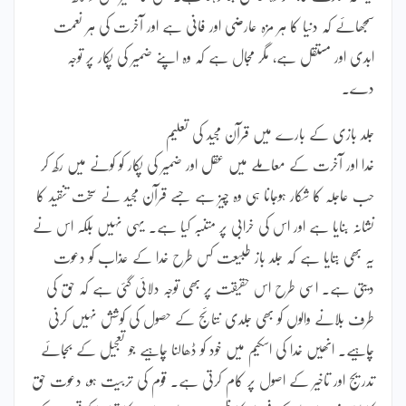
سمجھائے کہ دنیا کا ہر مزہ عارضی اور فانی ہے اور آخرت کی ہر نعمت
ابدی اور مستقل ہے، مگر مجال ہے کہ وہ اپنے ضمیر کی پکار پر توجہ
دے۔
جلد بازی کے بارے میں قرآن مجید کی تعلیم
خدا اور آخرت کے معاملے میں عقل اور ضمیر کی پکار کو کونے میں رکھ کر
حب عاجلہ کا شکار ہوجانا ہی وہ چیز ہے جسے قرآن مجید نے سخت تنقید کا
نشانہ بنایا ہے اور اس کی خرابی پر متنبہ کیا ہے۔ یہی نہیں بلکہ اس نے
یہ بھی بتایا ہے کہ جلد باز طبیعت کس طرح خدا کے عذاب کو دعوت
دیتی ہے۔ اسی طرح اس حقیقت پر بھی توجہ دلائی گئی ہے کہ حق کی
طرف بلانے والوں کو بھی جلدی نتائج کے حصول کی کوشش نہیں کرنی
چاہیے۔ انھیں خدا کی اسکیم میں خود کو ڈھالنا چاہیے جو تعجیل کے بجائے
تدریج اور تاخیر کے اصول پر کام کرتی ہے۔ قوم کی تربیت ہو، دعوت حق