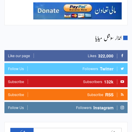
انذار سوشل میڈیا
322,000
Like our page
Likes
Twitter
Follow Us
Followers
132k
Subscribe
Subscribers
RSS
Subscribe
Subscribe
Instagram
Follow Us
Followers