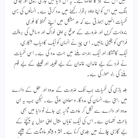
نہیں اس کے عجز کا تقاضا ہے۔ یہ اس دنیا میں جاری زندگی اور بقا کی
جنگ میں اس کو اپنا وجود برقرار رکھنے میں مدد کرتی ہے۔ انسانوں کی یہی
نفسیات انھیں ابھارتی ہے کہ وہ مشکل میں اپنے تحفظ کا فوری
بندوبست کریں اور ضرورت کے موقع پر اپنی خوراک اور وسائل کی بروقت
فراہمی کو یقینی بنائیں۔ اسی چیز نے انسان کو ایک کامیاب شکاری،
ایک کاشتکار اور ایک ہنرمند بننے میں بہت مدد کی ہے۔ اسی نفسیات
نے فرد کے لیے خاندان، خاندان کے لیے قبیلہ اور قبیلے کے لیے قوم
بننے کی راہ ہموار کی ہے۔
جلد بازی کی نفسیات جب تک ضرورت کے حدود اور عقل کے دائرے
میں رہتی ہے، انسان کی مددگار و معاون ہوتی ہے۔ لیکن جب یہ ان
حدود اور دائرے سے نکل کر عادت ثانیہ بن جائے تو دنیا میں بھی
باعث نقصان ہے۔ اس کی ایک نمایاں مثال اپنی منزل پر پہنچنے کے
لیے گاڑی چلانے میں جلدی کرنا ہے۔ اکثر و بیشتر حادثات کے پیچھے