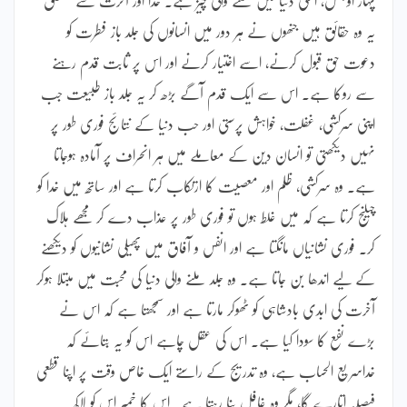
یہ وہ حقائق ہیں جنھوں نے ہر دور میں انسانوں کی جلد باز فطرت کو
دعوت حق قبول کرنے، اسے اختیار کرنے اور اس پر ثابت قدم رہنے
سے روکا ہے۔ اس سے ایک قدم آگے بڑھ کر یہ جلد باز طبیعت جب
اپنی سرکشی، غفلت، خواہش پرستی اور حب دنیا کے نتائج فوری طور پر
نہیں دیکھتی تو انسان دین کے معاملے میں ہر انحراف پر آمادہ ہوجاتا
ہے۔ وہ سرکشی، ظلم اور معصیت کا ارتکاب کرتا ہے اور ساتھ میں خدا کو
چیلنج کرتا ہے کہ میں غلط ہوں تو فوری طور پر عذاب دے کر مجھے ہلاک
کر۔ فوری نشانیاں مانگتا ہے اور انفس و آفاق میں پھیلی نشانیوں کو دیکھنے
کے لیے اندھا بن جاتا ہے۔ وہ جلد ملنے والی دنیا کی محبت میں مبتلا ہوکر
آخرت کی ابدی بادشاہی کو ٹھوکر مارتا ہے اور سمجھتا ہے کہ اس نے
بڑے نفع کا سودا کیا ہے۔ اس کی عقل چاہے اس کو یہ بتائے کہ
خداسریع الحساب ہے، وہ تدریج کے راستے ایک خاص وقت پر اپنا قطعی
فیصلہ اتارے گا، مگر وہ غافل بنا رہتا ہے۔ اس کا خمیر اس کو لاکھ