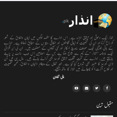
انذار ایک دعوتی اور تربیتی ادارہ ہے۔ اس ادارے کا مقصد لوگوں میں ایمان واخلاق کے شعور
کو راسخ کرنا اور ان کی شخصیت کو ایمانی تقاضوں اور اخلاقی رویو ں کے مطابق ڈھالنا ہے۔ ادارے
کے بانی ابویحییٰ ایک معروف ریسرچ اسکالر اور کئی کتابوں کے مصنف ہیں۔ ان کی زیر نگرانی
ایک ماہنامہ ’’انذار ‘‘کے نام سے شائع ہوتا ہے جس کے مضامین اس ویب سائٹ پر پڑھے
جاسکتے ہیں۔ ادارے کے تحت مختلف تربیتی کورسز بھی کرائے جاتے ہیں۔ حال ہی میں آن
لائن کورسز کا سلسلہ بھی شروع کیا گیا ہے۔ اللہ تعالٰی کے پیغام (ایمان و اخلاق، تعمیرِ شخصیت
اور فلاحِ آخرت) کو پھیلانے میں انذار کا ساتھ دیجئیے.
مالی تعاون
مقبول ترین