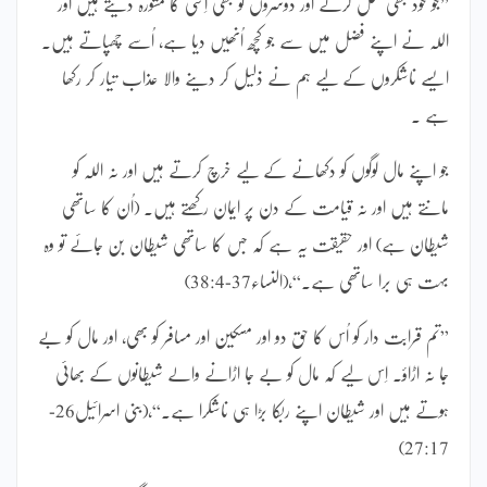
”جو خود بھی بخل کرتے اور دوسروں کو بھی اِسی کا مشورہ دیتے ہیں اور
اللہ نے اپنے فضل میں سے جو کچھ اُنھیں دیا ہے، اُسے چھپاتے ہیں۔
ایسے ناشکروں کے لیے ہم نے ذلیل کر دینے والا عذاب تیار کر رکھا
ہے ۔
جو اپنے مال لوگوں کو دکھانے کے لیے خرچ کرتے ہیں اور نہ اللہ کو
مانتے ہیں اور نہ قیامت کے دن پر ایمان رکھتے ہیں۔ (اُن کا ساتھی
شیطان ہے) اور حقیقت یہ ہے کہ جس کا ساتھی شیطان بن جائے تو وہ
بہت ہی برا ساتھی ہے۔“،(النساء37-38:4)
”تم قرابت دار کو اُس کا حق دو اور مسکین اور مسافر کو بھی، اور مال کو بے
جا نہ اڑاؤ۔ اِس لیے کہ مال کو بے جا اڑانے والے شیطانوں کے بھائی
ہوتے ہیں اور شیطان اپنے ربکا بڑا ہی ناشکرا ہے۔“،(بنی اسرائیل26-
27:17)