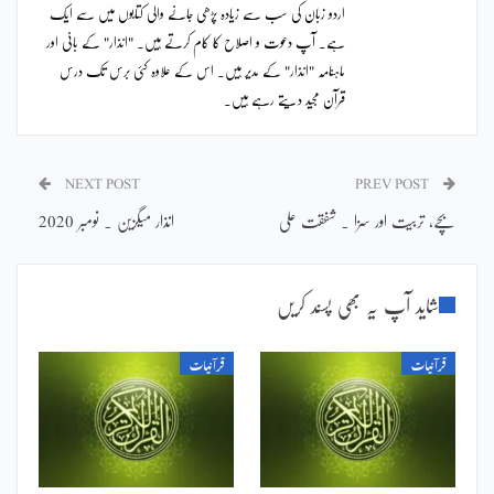
اردو زبان کی سب سے زیادہ پڑھی جانے والی کتابوں میں سے ایک
ہے۔ آپ دعوت و اصلاح کا کام کرتے ہیں۔ "انذار" کے بانی اور
ماہنامہ "انذار" کے مدیر ہیں۔ اس کے علاوہ کئی برس تک درس
قرآن مجید دیتے رہے ہیں۔
NEXT POST
PREV POST
بچے، تربیت اور سزا ۔ شفقت علی
انذار میگزین ۔ نومبر 2020
شاید آپ یہ بھی پسند کریں
قرآنیات
قرآنیات