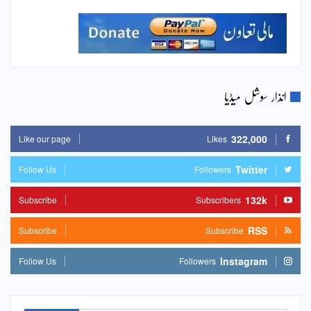
انذار سوشل میڈیا
322,000
Like our page
Likes
Twitter
Follow Us
Followers
132k
Subscribe
Subscribers
RSS
Subscribe
Subscribe
Instagram
Follow Us
Followers