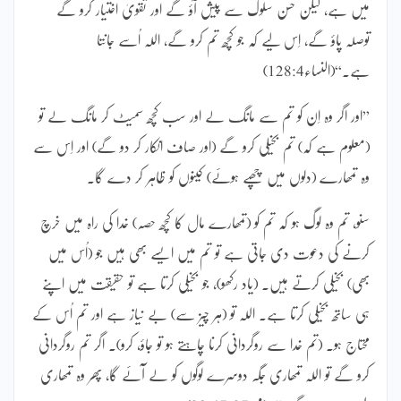
میں ہے، لیکن حسن سلوک سے پیش آؤ گے اور تقویٰ اختیار کرو گے
توصلہ پاؤ گے، اِس لیے کہ جو کچھ تم کرو گے، اللہ اُسے جانتا
ہے۔“(النساء128:4)
”اور اگر وہ اِن کو تم سے مانگ لے اور سب کچھ سمیٹ کر مانگ لے تو
(معلوم ہے کہ) تم بخیلی کرو گے (اور صاف انکار کر دو گے) اور اِس سے
وہ تمھارے (دلوں میں چھپے ہوئے) کینوں کو ظاہر کر دے گا۔
سنو، تم وہ لوگ ہو کہ تم کو (تمھارے مال کا کچھ حصہ) خدا کی راہ میں خرچ
کرنے کی دعوت دی جاتی ہے تو تم میں ایسے بھی ہیں جو (اُس میں
بھی) بخیلی کرتے ہیں۔ (یاد رکھو)، جو بخیلی کرتا ہے تو حقیقت میں اپنے
ہی ساتھ بخیلی کرتا ہے۔ اللہ تو (ہر چیز سے) بے نیاز ہے اور تم اُس کے
محتاج ہو۔ (تم خدا سے روگردانی کرنا چاہتے ہو تو جاؤ، کرو)۔ اگر تم روگردانی
کرو گے تو اللہ تمھاری جگہ دوسرے لوگوں کو لے آئے گا، پھر وہ تمھاری