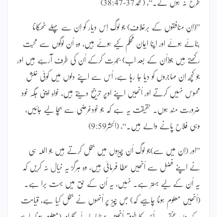
طرح نہ ہوں گے۔“، (محمد37-38:47)
”(اِن منافقوں کے برخلاف) جو لوگ اِس دیار کو اِن سے پہلے ٹھکانا
بنائے ہوئے اور اپنا ایمان محکم کیے ہوئے ہیں، وہ اُن لوگوں سے محبت
رکھتے ہیں جو(اُن کے بعد اب) ہجرت کرکے اُن کی طرف آرہے ہیں اور
جو کچھ اِن مہاجروں کو دیا جا رہا ہے، اُس سے اپنے دلوں میں کوئی خلش
محسوس نہیں کرتے اور اُنھیں اپنے اوپر ترجیح دیتے ہیں، خواہ اپنی جگہ خود
ضرورت مند ہوں۔ حقیقت یہ ہے کہ جو خودغرضی سے بچا لیے جائیں،
وہی فلاح پانے والے ہیں۔“، (الحشر9:59)
”اور (اِن میں سے)جو لوگ اُن چیزوں میں بخل کرتے ہیں جو اللہ ہی
نے اپنے فضل سے اُنھیں عطا فرمائی ہیں، وہ ہرگز یہ خیال نہ کریں کہ
یہ اُن کے لیے بہتر ہے۔ نہیں، یہ اُن کے حق میں بہت برا ہے۔
(اُنھیں معلوم ہونا چاہیے کہ) جس چیز پر اُنھوں نے بخل کیا ہے، قیامت
کے دن عنقریب اُس کا طوق اُنھیں پہنایا جائے گا اور (معلوم ہونا چاہیے