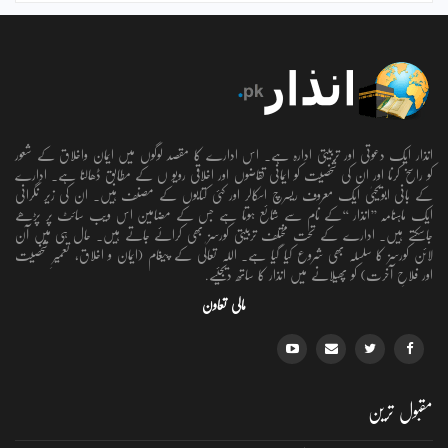
انذار ایک دعوتی اور تربیتی ادارہ ہے۔ اس ادارے کا مقصد لوگوں میں ایمان واخلاق کے شعور
کو راسخ کرنا اور ان کی شخصیت کو ایمانی تقاضوں اور اخلاقی رویو ں کے مطابق ڈھالنا ہے۔ ادارے
کے بانی ابویحییٰ ایک معروف ریسرچ اسکالر اور کئی کتابوں کے مصنف ہیں۔ ان کی زیر نگرانی
ایک ماہنامہ ’’انذار ‘‘کے نام سے شائع ہوتا ہے جس کے مضامین اس ویب سائٹ پر پڑھے
جاسکتے ہیں۔ ادارے کے تحت مختلف تربیتی کورسز بھی کرائے جاتے ہیں۔ حال ہی میں آن
لائن کورسز کا سلسلہ بھی شروع کیا گیا ہے۔ اللہ تعالٰی کے پیغام (ایمان و اخلاق، تعمیرِ شخصیت
اور فلاحِ آخرت) کو پھیلانے میں انذار کا ساتھ دیجئیے.
مالی تعاون
مقبول ترین