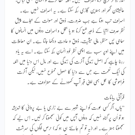
عالیشان گھر اور بہترین گاڑی رکھ سکتا ہے۔ یہ اسراف نہیں ہے۔
اسراف تب ہوتا ہے جب ضرورت، ذوق اور سہولت کے بجاے پیش
نظر صرف اشیا کے ڈھیر جمع کرنا ہو یا بخل و اسراف دونوں میں انسانوں کا
سماجی پس منظر، مالی حیثیت، ذوق و عادت دیکھا جاتا ہے۔ ان معاملات
میں اپنے اوپر سب سے اچھی نظر خود انسان رکھ سکتا ہے۔ اسے یہ یاد
رہنا چاہیے کہ اصل زندگی آخرت کی زندگی ہے اور مال اس دنیا میں اللہ
کی ایک نعمت ہے جس سے دنیا کا حصول ممنوع نہیں، لیکن آخرت
فراموشی کا عمل بھی اپنی قبر آپ کھودنے کے مترادف ہے۔
قرآنی بیانات
”ہاں، اگر کسی عورت کو اپنے شوہر سے بے زاری یا بے پروائی کا اندیشہ
ہو تو اُن پر گناہ نہیں کہ دونوں آپس میں کوئی سمجھوتا کر لیں۔ اِس لیے کہ
سمجھوتا بہتر ہے۔ اور (یہ تو تم جانتے ہی ہو کہ) حرص لوگوں کی سرشت