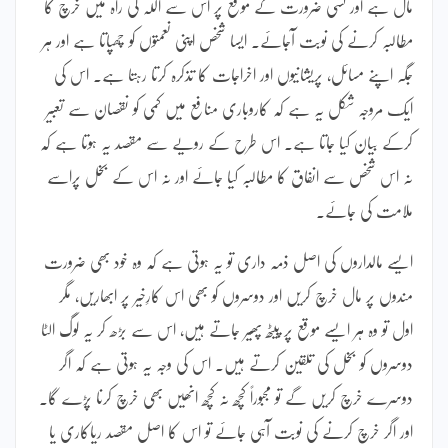
مال ہے اور کسی ضرورت کے موقع پر اس سے اللہ کی راہ میں خرچ کا
مطالبہ کرنے کی نوبت آجائے۔ ایسا شخص اپنی نعمتوں کو چھپاتا ہے اور ہر
جگہ اپنے مسائل، پریشانیوں اور اخراجات کا تذکرہ کرتا رہتا ہے۔ اس کی
ایک مروجہ شکل یہ ہے کہ کاروباری منافع میں کمی کو نقصان سے تعبیر
کرکے بیان کیا جاتا ہے۔ اس طرح کے رویے سے مقصد یہ ہوتا ہے کہ
نہ اس شخص سے انفاق کا مطالبہ کیا جائے اور نہ اس کے بخل پراسے
ملامت کی جائے۔
ایسے مالداروں کی اصل ذمہ داری تو یہ ہوتی ہے کہ وہ خود بھی ضرورت
مندوں پر مال خرچ کریں اور دوسروں کو بھی اس کارِخیر پر ابھاریں، مگر
اول تو وہ ہر ایسے موقع پر پیٹھ پھیر جاتے ہیں، اس سے بڑھ کر یہ لوگ الٹا
دوسروں کو بخل کی تلقین کرتے ہیں۔ اس کی وجہ یہ ہوتی ہے کہ اگر
دوسرے خرچ کریں گے تو مجبوراً کچھ نہ کچھ انھیں بھی خرچ کرنا پڑے گا۔
اور اگر خرچ کرنے کی نوبت آہی جائے تو اس کا اصل مقصد ریاکاری یا