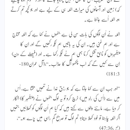
کہ) زمین اور آسمانوں کی میراث اللہ ہی کے لیے ہے اور جو کچھ تم کرتے
ہو، اللہ اُسے جانتا ہے۔
اللہ نے اُن لوگوں کی بات سن لی ہے جنھوں نے کہا ہے کہ اللہ محتاج
ہے اور ہم غنی ہیں۔ اِن کی یہ باتیں ہم لکھ رکھیں گے اور اِن کا
پیغمبروں کو ناحق قتل کرنا بھی ہم نے لکھ رکھا ہے۔ اور (فیصلے کے دن)
اِن سے کہیں گے کہ اب چکھو آگ کا عذاب۔“،(آل عمران180-
181:3)
”اور جب اِن سے کہا جاتا ہے کہ جو رزق خدا نے تمھیں بخشا ہے، اُس
میں سے (اُس کی راہ میں) خرچ کرو تو یہ لوگ جنھوں نے (پیغمبر کا) انکار
کر دیا ہے، ماننے والوں سے کہتے ہیں کہ کیا ہم اُن لوگوں کو کھلائیں جنھیں
اگر اللہ چاہتا تو خود کھلا دیتا؟ تم لوگ تو صریح گم راہی میں پڑے ہو۔“،
(یس47:36)