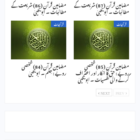
مضامین قرآن (87) شریعت کے
مضامین قرآن (86) شریعت کے
مطالبات ۔ ابویحییٰ
مطالبات ۔ ابویحییٰ
قرآنیات
قرآنیات
مضامین قرآن (85) شخصی
مضامین قرآن (84) شخصی
رویے : حق کا انکار اور اعتراف
رویے : حِلم ۔ ابویحییٰ
کرنے والی نفسیات ۔ ابویحییٰ
NEXT
PREV