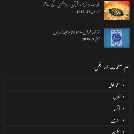
خلاصہ و ترجمہ قرآن، ابو یحییٰ کے ساتھ
اپریل 23, 2018
ترجمہ قرآن – مولانا وحیدالّدیں
مئی 5, 2018
اہم صفحات اور لنکس
صفحۂ اول
کتابیں
قرآن
مضامین
میگزین