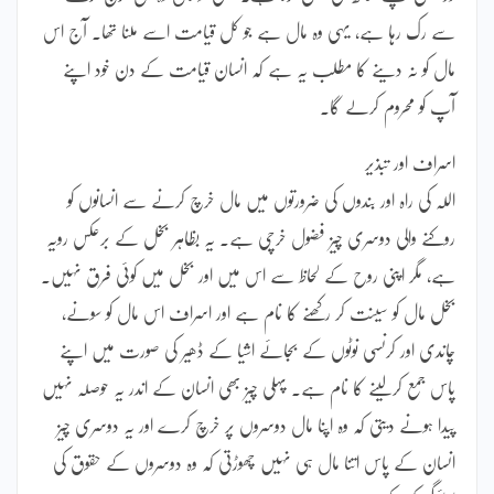
سے رک رہا ہے، یہی وہ مال ہے جو کل قیامت اسے ملنا تھا۔ آج اس
مال کو نہ دینے کا مطلب یہ ہے کہ انسان قیامت کے دن خود اپنے
آپ کو محروم کرلے گا۔
اسراف اور تبذیر
اللہ کی راہ اور بندوں کی ضرورتوں میں مال خرچ کرنے سے انسانوں کو
روکنے والی دوسری چیز فضول خرچی ہے۔ یہ بظاہر بخل کے برعکس رویہ
ہے، مگر اپنی روح کے لحاظ سے اس میں اور بخل میں کوئی فرق نہیں۔
بخل مال کو سینت کر رکھنے کا نام ہے اور اسراف اس مال کو سونے،
چاندی اور کرنسی نوٹوں کے بجائے اشیا کے ڈھیر کی صورت میں اپنے
پاس جمع کرلینے کا نام ہے۔ پہلی چیز بھی انسان کے اندر یہ حوصلہ نہیں
پیدا ہونے دیتی کہ وہ اپنا مال دوسروں پر خرچ کرے اور یہ دوسری چیز
انسان کے پاس اتنا مال ہی نہیں چھوڑتی کہ وہ دوسروں کے حقوق کی