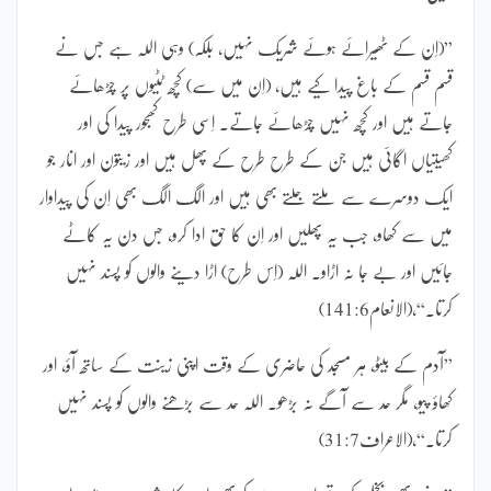
”(اِن کے ٹھیرائے ہوئے شریک نہیں، بلکہ) وہی اللہ ہے جس نے
قسم قسم کے باغ پیدا کیے ہیں، (اِن میں سے) کچھ ٹٹیوں پر چڑھائے
جاتے ہیں اور کچھ نہیں چڑھائے جاتے۔ اِسی طرح کھجور پیدا کی اور
کھیتیاں اگائی ہیں جن کے طرح طرح کے پھل ہیں اور زیتون اور انار جو
ایک دوسرے سے ملتے جلتے بھی ہیں اور الگ الگ بھی اِن کی پیداوار
میں سے کھاو، جب یہ پھلیں اور اِن کا حق ادا کرو، جس دن یہ کاٹے
جائیں اور بے جا نہ اڑاو۔ اللہ (اِس طرح) اڑا دینے والوں کو پسند نہیں
کرتا۔“،(الانعام141:6)
”آدم کے بیٹو، ہر مسجد کی حاضری کے وقت اپنی زینت کے ساتھ آؤ، اور
کھاؤ پیو، مگر حد سے آگے نہ بڑھو۔ اللہ حد سے بڑھنے والوں کو پسند نہیں
کرتا۔“،(الاعراف31:7)