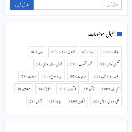
مقبول موضوعات
اخلاقیات
(72)
ادبیات
(6)
اصلاح و دعوت
(40)
ایمان
(87)
تعلیمی کورس
(11)
تعمیر شخصیت
(115)
خواتین و خانہ داری
(34)
سلسلہ روز و شب
(11)
سماجیات
(97)
سیر و سوانح
(14)
عبادات
(78)
فہم دین
(189)
قرآن
(2)
قرآنیات
(107)
متفرق
(64)
مضامین
(0)
ملکی و عالمی مسائل
(53)
میگزین
(159)
ویڈیوز
(27)
کتابیں
(28)