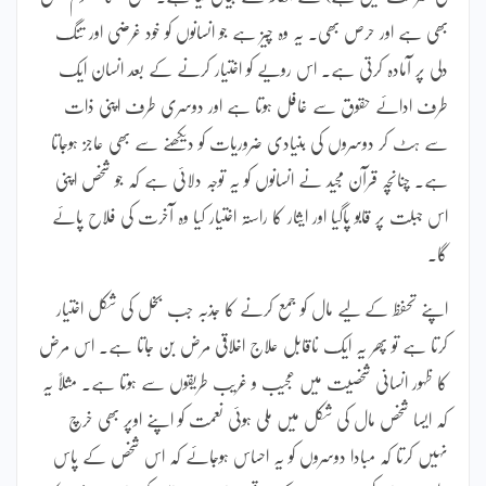
بھی ہے اور حرص بھی۔ یہ وہ چیز ہے جو انسانوں کو خود غرضی اور تنگ
دلی پر آمادہ کرتی ہے۔ اس رویے کو اختیار کرنے کے بعد انسان ایک
طرف ادائے حقوق سے غافل ہوتا ہے اور دوسری طرف اپنی ذات
سے ہٹ کر دوسروں کی بنیادی ضروریات کو دیکھنے سے بھی عاجز ہوجاتا
ہے۔ چنانچہ قرآن مجید نے انسانوں کو یہ توجہ دلائی ہے کہ جو شخص اپنی
اس جبلت پر قابو پاگیا اور ایثار کا راستہ اختیار کیا وہ آخرت کی فلاح پائے
گا۔
اپنے تحفظ کے لیے مال کو جمع کرنے کا جذبہ جب بخل کی شکل اختیار
کرتا ہے تو پھر یہ ایک ناقابل علاج اخلاقی مرض بن جاتا ہے۔ اس مرض
کا ظہور انسانی شخصیت میں عجیب و غریب طریقوں سے ہوتا ہے۔ مثلاً یہ
کہ ایسا شخص مال کی شکل میں ملی ہوئی نعمت کو اپنے اوپر بھی خرچ
نہیں کرتا کہ مبادا دوسروں کو یہ احساس ہوجائے کہ اس شخص کے پاس