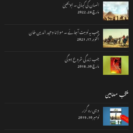
انسان کی کہانی ۔ ابویحییٰ
مارچ 24, 2022
جب یہ نوبت آجائے ۔ مولانا وحید الدین خان
اکتوبر 17, 2021
جب زندگی شروع ہوگی
مارچ 30, 2018
منتخب مضامین
وہی رہ گزر
نومبر 10, 2019