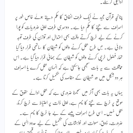
ادائیگی کرسکے۔
چنانچہ قرآن مجید نے ایک طرف انفاق کا حکم دیتے ہوئے خاص طور پر
اسراف سے بچنے کا حکم دیا ہے۔ دوسری طرف اپنی ضروریات کو پورا
کرنے کے لیے خرچ کرتے وقت بھی اعتدال اور توازن کی طرف توجہ
دلائی ہے۔ جس طرح بخل کرنے والوں کو شیطان کا ساتھی قرار دیا گیا
تھا، فضول خرچی کرنے والوں کو شیطان کے بھائی قرار دیا گیا ہے۔ اس
مماثلت سے یہ بات سمجھی جاسکتی ہے کہ انسان بخل کرے یا اسراف
ہر دو شکل میں وہ شیطان کے مقاصد کی تکمیل کرتا ہے۔
یہاں یہ بات بھی آخر میں سمجھنا ضروری ہے کہ بخل ادائے حقوق کے
موقع پر خرچ سے بچنے کا نام ہے، اپنی ذات پر احتیاط سے خرچ کرنا،
بخل نہیں۔ اسی طرح اسراف پیسے کے بے جا خرچ کا نام ہے۔
ضرورت، ذوق، سہولت اور خواہشات کی تکمیل کے لیے حدود الٰہی کے
اندر رہ کر خرچ کرنا اسراف نہیں۔ اللہ عطا کرے تو انسان قیمتی لباس،