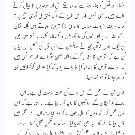
دکھاوا اور لوگوں کو جتانا ہوتا ہے کہ وہ کتنے سخی اور دوسروں کا خیال کرنے
والے ہیں۔ یہی نہیں بلکہ اس طرح کے لوگ پستی کی آخری سطح پر اتر
کر نہ صرف ضرورت مندوں کا مذاق اڑانا شروع ہوجاتے ہیں بلکہ انفاق
کے مطالبے پر اللہ تعالیٰ کی بارگاہ میں وہ گستاخانہ کلمات کہتے ہیں جس
کی ایک مثال قرآن مجید نے منافقین کے اس قول کی شکل میں بیان
کی ہے کہ (قرض کا مطالبہ کرکے) اللہ محتاج ہوگیا ہے اور ہم غنی ہیں
کہ ہم سے قرض کا مطالبہ کیا جارہا ہے یا یہ کہ کیا ہم ان کو کھلائیں جن
کو اللہ چاہتا تو خود کھلا دیتا۔
قرآن مجید نے بخل کے اس رویے کی سخت مذمت کی ہے۔ اس
رویے کو شیطان کے ساتھیوں کا رویہ قرار دیا ہے۔ یہ بتایا ہے کہ اس
طرح بخل کرنے والوں کا مال طوق بنا کر یوم قیامت ان کے گلے میں
ڈال دیا جائے گا۔ یہ بھی سمجھایا گیا ہے کہ جو شخص بخل کرتا ہے وہ
دراصل اپنے ساتھ ہی بخل کرتا ہے۔ یعنی جو مال وہ آج خرچ کرنے