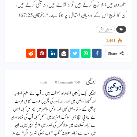
”اور (وہ ہیں) جو خرچ کرتے ہیں تو نہ اڑاتے ہیں، نہ تنگی کرتے ہیں،
اُن کا خرچ اِس کے درمیان اعتدال پر ہوتا ہے۔“،(فرقان67:25)
مضامین قرآن
1,461
Share
ابویحییٰ
0 Comments
750 Posts
ابویحییٰ ایک پاکستانی اسکالراور مصنف ہیں ۔ آپ نے علوم اسلامیہ
اور کمپیوٹر سائنس میں اونرز اور ماسٹرز کی ڈگریاں فرسٹ کلاس فرسٹ
پوزیشن کے ساتھ حاصل کیں اور سوشل سائنسز میں ایم فل کیا۔ انہوں
نے اپنا پی ایچ ڈی اسلامک اسٹیڈیز میں مکمل کیا۔ آپ کی ڈیڑھ درجن
سے زیادہ تصانیف ہیں جو لاکھوں کی تعداد میں شائع ہوچکی ہیں۔ ان
میں سب سے زیادہ معروف کتاب ’’جب زندگی شروع ہوگی‘‘ ہے جو