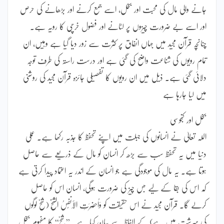
جانے والی مال کی محبت اور بخل، اسے جمع کرنے اور بڑھانے کی حرص
اور اسے بے ضرورت چیزوں پر لٹانے اور فضول خرچی کا رویہ ہے۔
چنانچہ قرآن مجید میں جہاں انفاق پر کثرت سے زور دیا گیا ہے وہیں، ان
تمام رویوں کی شناعت واضح کی گئی ہے اور درست راستہ کی طرف توجہ
دلائی گئی ہے۔ ذیل میں ان رویوں کا تفصیلی جائزہ قرآن مجید کی روشنی
میں لیا جارہا ہے
بخل اور کنجوسی
اللہ تعالیٰ نے انسانوں کی جبلت میں اپنے تحفظ کا جذبہ رکھا ہے۔ عملی
دنیا میں یہ تحفظ سب سے بڑھ کر انسان کو مال کے ذریعے سے حاصل
ہوتا ہے۔ یہ مال کی موجودگی ہے جو انسان کے اندر یہ اعتماد پیدا کرتی ہے
کہ اس کی بقا کے لیے جس چیز کی ضرورت ہوگی، انسان اس کو حاصل
کرلے گا۔ قرآن مجید نے اس حقیقت کو وَاُحْضِرَتِ الأَنفُسُ الشُّحَّ (شحّ لوگوں
کی سرشت میں ہے) کے الفاظ سے بیان کیا ہے۔ ”شحّ“ کا مفہوم بخل