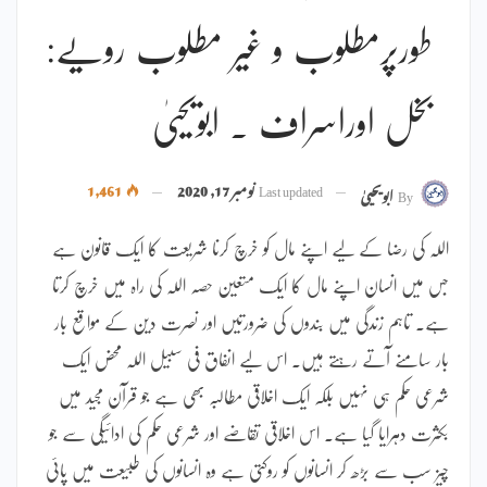
طورپرمطلوب و غیر مطلوب رویے:
بخل اوراسراف ۔ ابویحییٰ
Last updated
نومبر 17, 2020
1,461
By
ابویحییٰ
اللہ کی رضا کے لیے اپنے مال کو خرچ کرنا شریعت کا ایک قانون ہے
جس میں انسان اپنے مال کا ایک متعین حصہ اللہ کی راہ میں خرچ کرتا
ہے۔ تاہم زندگی میں بندوں کی ضرورتیں اور نصرت دین کے مواقع بار
بار سامنے آتے رہتے ہیں۔ اس لیے انفاق فی سبیل اللہ محض ایک
شرعی حکم ہی نہیں بلکہ ایک اخلاقی مطالبہ بھی ہے جو قرآن مجید میں
بکثرت دہرایا گیا ہے۔ اس اخلاقی تقاضے اور شرعی حکم کی ادائیگی سے جو
چیز سب سے بڑھ کر انسانوں کو روکتی ہے وہ انسانوں کی طبیعت میں پائی