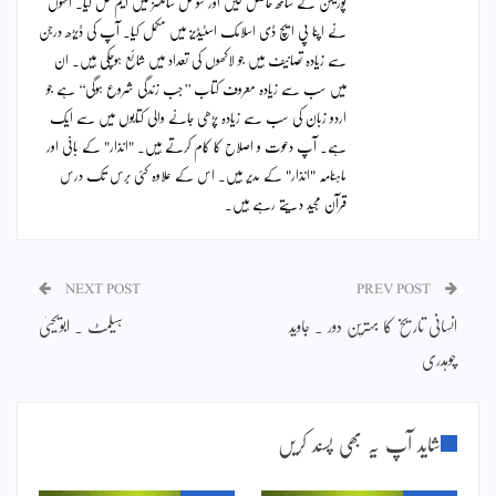
پوزیشن کے ساتھ حاصل کیں اور سوشل سائنسز میں ایم فل کیا۔ انہوں
نے اپنا پی ایچ ڈی اسلامک اسٹیڈیز میں مکمل کیا۔ آپ کی ڈیڑھ درجن
سے زیادہ تصانیف ہیں جو لاکھوں کی تعداد میں شائع ہوچکی ہیں۔ ان
میں سب سے زیادہ معروف کتاب ’’جب زندگی شروع ہوگی‘‘ ہے جو
اردو زبان کی سب سے زیادہ پڑھی جانے والی کتابوں میں سے ایک
ہے۔ آپ دعوت و اصلاح کا کام کرتے ہیں۔ "انذار" کے بانی اور
ماہنامہ "انذار" کے مدیر ہیں۔ اس کے علاوہ کئی برس تک درس
قرآن مجید دیتے رہے ہیں۔
NEXT POST
PREV POST
انسانی تاریخ کا بہترین دور ۔ جاوید
ہیلمٹ ۔ ابویحییٰ
چوہدری
شاید آپ یہ بھی پسند کریں