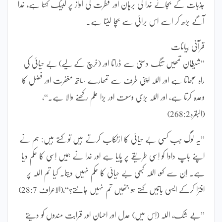
جذبات کے بجائے خدا کی برہان اور فطرت کی آواز پر لبیک کہتا ہے، خدا
آگے بڑھ کر اسے اس برائی سے بچا لیتا ہے۔
قرآنی بیانات
”شیطان تمھیں تنگ دستی سے ڈراتا اور (خرچ کے لیے) بے حیائی کی
راہ سجھاتا ہے اور اللہ اپنی طرف سے تمھارے ساتھ مغفرت اور فضل کا
وعدہ کرتا ہے، اور اللہ بڑی وسعت اور بڑا علم رکھنے والا ہے۔“،
(البقرہ268:2)
”یہ لوگ جب کسی بے حیائی کا ارتکاب کرتے ہیں تو کہتے ہیں: ہم نے
اپنے باپ دادا کو اِسی طریقے پر پایا ہے اور خدا نے ہمیں اِسی کا حکم دیا
ہے۔ اِن سے کہو، اللہ کبھی بے حیائی کا حکم نہیں دیتا۔ کیا تم اللہ پر
افترا کرکے ایسی باتیں کہتے ہو جنھیں تم نہیں جانتے؟“،(الاعراف 28:7)
”بے شک، اللہ (اِس میں) عدل اور احسان اور قرابت مندوں کو دیتے