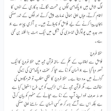
لوگ شامل ہیں جو پاکدامن لوگوں پر تہمت لگاتے، بدکاری کے اڈوں کا
اہتمام کرتے، وہاں اپنی جسمانی خدمات پیش کرتے اور لوگوں کے اندر صنفی
ہیجان پیدا کرنے کے لیے فواحش کو پھیلاتے ہیں۔ یہ آخری چیز وہ ہے جو
دور جدید میں پورنوگرافی انڈسٹری کی شکل میں ایک بہت بڑا فتنہ بن گئی
ہے۔
حفظ فروج
فواحش سے اجتناب کے حکم کے ساتھ قرآن مجید میں حفظ فروج کا ایک
تصور دیا گیا ہے جو انسان کو زنا سے بچا کر عفت و پاکدامنی کی زندگی
گزارنے میں مدد دیتا ہے۔ حفظ فروج کا لفظی مطلب تو شرمگاہوں کی
حفاظت ہے، مگر قرآن مجید نے اس ترکیب کو جس طرح استعمال کیا ہے
وہ نہ صرف خود اپنے آپ کے زنا سے بچانے کے مفہوم کو بیان کرتی
ہے بلکہ اس سے آگے بڑھ کر وہ کسی انسان کے سامنے اپنی صنفی