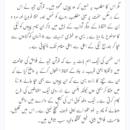
مگر اس کا مطلب یہ نہیں کہ وہ چیزیں محمود ہیں۔ قرآن مجید نے اس
کے برعکس عفت پر مبنی مطلوب رویے کو غص بصر، حفظ فروج اور مرد و
زن کے اختلاط کے دیگر آداب کے ذیل میں لاکر ان تمام چیزوں کو نیکی
کا موضوع بنا دیا ہے۔ یہی وہ فطری تربیت ہے جو انسان کو گناہوں سے
بچا کر بتدریج نیکی کے اعلیٰ سے اعلیٰ مقام تک پہنچاتی ہے۔
اس ضمن کی ایک اہم بات یہ ہے کہ قرآن مجید نے فواحش کی ممانعت
میں لاتقربوا یعنی قریب نہ جاؤ کے الفاظ استعمال کرکے یہ واضح کیا ہے کہ
ان سے بچنے کا راستہ یہی ہے کہ ان چیزوں سے بھی بچا جائے جو زنا
میں مبتلا کرسکتی ہوں کیونکہ جنسی بے راہ روی ایک مقناطیس کی طرح
کام کرتی ہے۔ ایک دفعہ کوئی اس کی کشش کے دائرے میں داخل
ہوجائے تو پھر یہ خود بخود اسے اپنی طرف کھینچ لیتی ہے۔ اس میں تقبیل،
ملامست، فواحش بینی، فحش گفتگو وغیرہ سب شامل ہیں۔