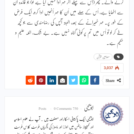
کرنے والے۔ پھر (اِس سے پہلے اگر مہر ادا نہیں کیا ہے تو) جو فائدہ اُن
سے اٹھایا ہے، اُس کے صلے میں اُن کا مہر اُنھیں ادا کرو، ایک فرض
کے طور پر۔ مہر ٹھیرانے کے بعد، البتہ آپس کی رضامندی سے جو کچھ
طے کر لو تو اُس میں تم پر کوئی گناہ نہیں ہے۔ بے شک، اللہ علیم و
حکیم ہے۔
مضامین قرآن
3,037
Share
ابویحییٰ
0 Comments
750 Posts
ابویحییٰ ایک پاکستانی اسکالراور مصنف ہیں ۔ آپ نے علوم اسلامیہ
اور کمپیوٹر سائنس میں اونرز اور ماسٹرز کی ڈگریاں فرسٹ کلاس فرسٹ