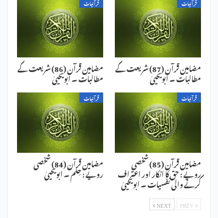
قرآنیات
قرآنیات
مضامین قرآن (87) شریعت کے
مضامین قرآن (86) شریعت کے
مطالبات ۔ ابویحییٰ
مطالبات ۔ ابویحییٰ
قرآنیات
قرآنیات
مضامین قرآن (85) شخصی
مضامین قرآن (84) شخصی
رویے : حق کا انکار اور اعتراف
رویے : حِلم ۔ ابویحییٰ
کرنے والی نفسیات ۔ ابویحییٰ
NEXT
PREV