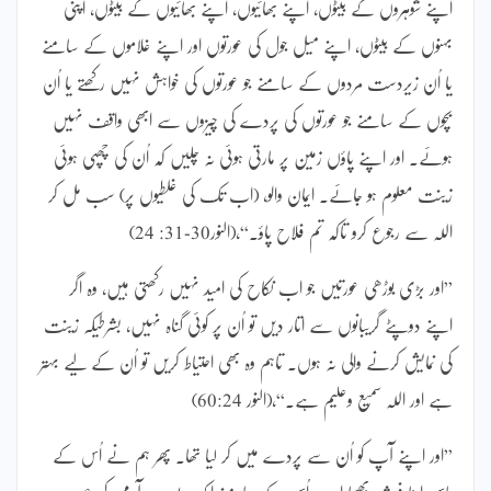
اپنے شوہروں کے بیٹوں، اپنے بھائیوں، اپنے بھائیوں کے بیٹوں، اپنی
بہنوں کے بیٹوں، اپنے میل جول کی عورتوں اور اپنے غلاموں کے سامنے
یا اُن زیردست مردوں کے سامنے جو عورتوں کی خواہش نہیں رکھتے یا اُن
بچوں کے سامنے جو عورتوں کی پردے کی چیزوں سے ابھی واقف نہیں
ہوئے۔ اور اپنے پاؤں زمین پر مارتی ہوئی نہ چلیں کہ اُن کی چھپی ہوئی
زینت معلوم ہو جائے۔ ایمان والو، (اب تک کی غلطیوں پر) سب مل کر
اللہ سے رجوع کرو تاکہ تم فلاح پاؤ۔“،(النور30-31: 24)
”اور بڑی بوڑھی عورتیں جو اب نکاح کی امید نہیں رکھتی ہیں، وہ اگر
اپنے دوپٹے گریبانوں سے اتار دیں تو اُن پر کوئی گناہ نہیں، بشرطیکہ زینت
کی نمایش کرنے والی نہ ہوں۔ تاہم وہ بھی احتیاط کریں تو اُن کے لیے بہتر
ہے اور اللہ سمیع وعلیم ہے۔“،(النور 60:24)
”اور اپنے آپ کو اُن سے پردے میں کر لیا تھا۔ پھر ہم نے اُس کے