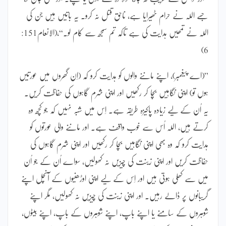
جسے اللہ نے حرام ٹھیرایا ہے، ناحق قتل نہ کرو۔ یہ باتیں ہیں جن کی
اللہ نے تمھیں ہدایت کی ہے تاکہ تم سمجھ سے کام لو۔“،(الانعام151:
6)
”(اے پیغمبر)، اپنے ماننے والوں کو ہدایت کرو کہ (اِن گھروں میں عورتیں
ہوں تو) اپنی نگاہیں بچا کر رکھیں اور اپنی شرم گاہوں کی حفاظت کریں۔
یہ اُن کے لیے زیادہ پاکیزہ طریقہ ہے۔ اِس میں شبہ نہیں کہ جو کچھ وہ
کرتے ہیں، اللہ اُس سے خوب واقف ہے۔ اور ماننے والی عورتوں کو
ہدایت کرو کہ وہ بھی اپنی نگاہیں بچا کر رکھیں اور اپنی شرم گاہوں کی
حفاظت کریں اور اپنی زینت کی چیزیں نہ کھولیں، سواے اُن کے جو اُن
میں سے کھلی ہوتی ہیں اور اِس کے لیے اپنی اوڑھنیوں کے آنچل اپنے
گریبانوں پر ڈالے رہیں۔ اور اپنی زینت کی چیزیں نہ کھولیں، مگر اپنے
شوہروں کے سامنے یا اپنے باپ، اپنے شوہروں کے باپ، اپنے بیٹوں،