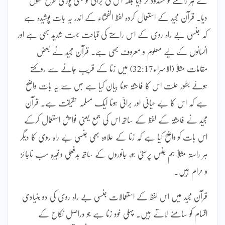
دیا۔ قرآن مجید کے استعمال کردہ لفظ الفحشاء کے اندر یہ بات پوشیدہ ہے
کہ جنسی بے راہ روی کے اس راستے کی قباحت بہت شدید بھی ہے اور
انسانوں کے لیے معلوم و معروف بھی ہے۔ قرآن مجید نے بعض
مقامات مثلاً (الاسراء32:17) میں زنا کے قریب جانے سے روکتے
ہوئے بطور علت اس کا فاحشۃ ہونا بیان کیا ہے جس سے یہ بات واضح
ہے کہ اس کا بے حیائی اور برائی ہونا ایک مسلمہ حقیقت ہے۔ قرآن
مجید نے فاحشۃ کے لفظ کے ساتھ اس کی جمع یعنی فواحش استعمال کرکے
اس بات کو واضح کیا ہے کہ زنا کے علاوہ بھی جنسی بے راہ روی کا دیگر
ہر راستہ مثلاً ہم جنس پرستی ہو، جانوروں کے ساتھ بدفعلی وغیرہ سب ناجائز
و حرام ہیں۔
قرآن مجید میں اس لفظ کے استعمالات جنسی بے راہ روی کی دو بنیادی
اقسام کو سامنے لاتے ہیں۔ پہلی خود زنا ہے جو دراصل نکاح کے