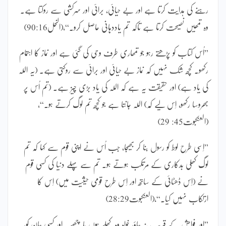
رہنے کی ہدایت کرتا ہے اور بے حیائی، برائی اور سرکشی سے روکتا ہے۔
وہ تمھیں نصیحت کرتا ہے تاکہ تم یاددہانی حاصل کرو۔“،(النحل90:16)
”اُس کتاب کو پڑھتے رہو جو تمھاری طرف وحی کی گئی ہے اور نماز کا اہتمام
رکھو۔ کچھ شک نہیں کہ نماز بے حیائی اور برائی سے روکتی ہے۔ (یہ اللہ
کی یاد ہے) اور حقیقت یہ ہے کہ اللہ کی یاد بڑی چیز ہے۔ (تم اُس پر
بھروسا رکھو، اِس لیے کہ) اللہ جانتا ہے جو کچھ تم لوگ کرتے ہو۔“،
(العنکبوت45: 29)
”اِسی طرح لوط کو رسول بنا کر بھیجا، جب اُس نے اپنی قوم سے کہا کہ تم
لوگ کھلی بدکاری کے مرتکب ہوتے ہو۔ تم سے پہلے دنیا کی کسی قوم
نے (اِس ڈھٹائی کے ساتھ اور اِس طرح قومی حیثیت میں) اِس کا
ارتکاب نہیں کیا۔“،(العنکبوت28:29)
”اور فواحش کے قریب نہ جاؤ، خواہ وہ کھلے ہوں یا چھپے۔ اور کسی جان کو،