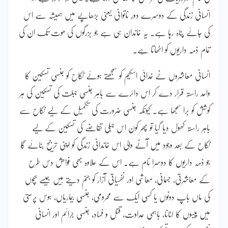
انسانی زندگی کے دوسرے دورِ ناتوانی یعنی بڑھاپے میں ہمیشہ سے اس
کی جائے پناہ رہا ہے۔ یہ خاندان ہی ہے جو بزرگوں کی موت تک ان کی
تمام ذمہ داریوں کو اٹھاتا ہے۔
انسانی معاشروں نے خدائی اسکیم کو سمجھتے ہوئے نکاح کو جنسی تسکین کا
واحد راستہ قرار دے کر اس دائرے سے باہر جنسی جبلت کی تسکین کی ہر
کوشش کو برا سمجھا ہے۔ کیونکہ جنسی ضرورت کی تکمیل کے لیے نکاح سے
باہر راستہ کھول دیا گیا تو پھر کون اس جبلی تقاضے کی تسکین کے لیے
نکاح کے بعد وجود میں آنے والی اس خاندانی زندگی کو اپنی ترجیح بنائے گا
جو ذمہ داریوں کا دوسرا نام ہے۔ اس کے علاوہ بھی فواحش دس طرح
کے معاشرتی، جسمانی، معاشی اور نفسیاتی آزار کو جنم دیتے ہیں جیسے بچوں
کی ماں باپ دونوں یا کسی ایک سے محرومی، جنسی بیماریاں، ہوس پرستی
میں پیسوں کا لٹانا، باہمی عداوت، قتل و فساد، جنسی جرائم اور انسانی