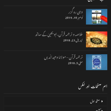
وہی رہ گزر
نومبر 10, 2019
خلاصہ و ترجمہ قرآن، ابو یحییٰ کے ساتھ
اپریل 23, 2018
ترجمہ قرآن – مولانا وحیدالّدیں
مئی 5, 2018
اہم صفحات اور لنکس
صفحۂ اول
کتابیں