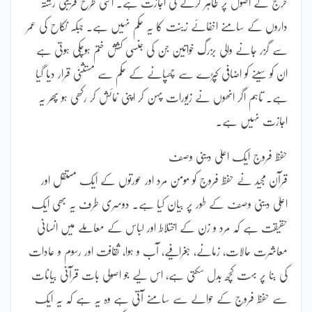
حرج کے اصول پر ظاہر کرنے کی اجازت ہے۔ اسی طرح قریبی رشتہ
داروں کے سامنے اخفائے زینت کا یہ حکم نہیں ہے۔ جبکہ نکاح کی عمر
سے گزر جانے والی بزرگ خواتین جن کی جنسی کشش ختم ہوچکی ہوتی ہے
ان کو سینے کو اضافی کپڑے سے چھپانے کے حکم سے مستثنیٰ قرار دیا گیا
ہے۔ تاہم اگر انھوں نے زیورات پہن کر اپنی نمائش کر رکھی ہو پھر یہ
اجازت نہیں ہے۔
حفظ فروج ایک اعلیٰ دینی وصف
قرآن مجید نے حفظ فروج کو مومن مرد اور عورتوں کے ایک مستقل اور
اعلیٰ دینی وصف کے طور پر بیان کیا ہے۔ دوسری طرف یہ بھی ایک
حقیقت ہے کہ مرد و زن کے اختلاط اور لباس کے معاملے میں انسانی
معاشرت حالات، زمانے، جغرافیے، آب و ہوا، ثقافت اور رسوم و عادات
کی بنا پر بہت کچھ بدل سکتی ہے، اس لیے جو اصولی بات قرآنی بیانات
سے حفظ فروج کے حوالے سے سامنے آتی ہے وہ یہ ہے کہ یہ ایک