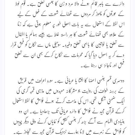
دائرے سے باہر قائم ہونے والا مرد و زن کا جنسی تعلق ہے۔ قوم لوط
کے عورتوں کو چھوڑ کر مردوں سے قضائے شہوت کے فعل کے لیے
اس لفظ کے استعمال سے یہ بات اصولی طور پر معلوم ہوتی ہے کہ زنا
کے علاوہ بھی قضائے شہوت کا ہر راستہ غلط ہے جیسے بہائم یا اطفال
سے تعلق یا خواتین کا باہمی تعلق وغیرہ۔ سوتیلی ماں سے نکاح کو فحش قرار
دے کر یہ اصول دیا گیا کہ محرمات سے نکاح کرکے بھی ان سے تعلق
فحش اور ناجائز ہی رہتا ہے۔
دوسری قسم جنسی اعضا کا افشا یا عریانی ہے۔ سورہ اعراف میں قریش
کے برہنہ طواف کی روایت جو مشرکانہ معبدوں میں مذہبی قحبہ گری کی
ایک ضمنی شکل تھی، اس کی مذمت کرتے ہوئے فواحش کا لفظ استعمال
کرکے قرآن مجید نے فواحش کا دائرہ عریانی تک بڑھادیا ہے۔ ان دو
بنیادی اقسام سے آگے بڑھ کر جنسی کشش کو نمایاں کرنے والی دیگر چیزوں
کو فواحش کے زمرے میں لانا ہمارے نزدیک قرآن مجید سے تجاوز ہے۔