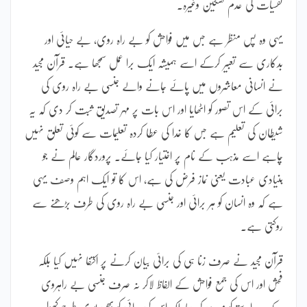
نفسیات کی عدم تسکین وغیرہ۔
یہی وہ پس منظر ہے جس میں فواحش کو بے راہ روی، بے حیائی اور
بدکاری سے تعبیر کرکے اسے ہمیشہ ایک برا عمل سمجھا ہے۔ قرآن مجید
نے انسانی معاشروں میں پائے جانے والے جنسی بے راہ روی کی
برائی کے اس تصور کو اٹھایا اور اس بات پر مہر تصدیق ثبت کر دی کہ یہ
شیطان کی تعلیم ہے جس کا خدا کی عطا کردہ تعلیمات سے کوئی تعلق نہیں
چاہے اسے مذہب کے نام پر اختیار کیا جائے۔ پروردگار عالم نے جو
بنیادی عبادت یعنی نماز فرض کی ہے، اس کا تو ایک اہم وصف یہی
ہے کہ وہ انسان کو ہر برائی اور جنسی بے راہ روی کی طرف بڑھنے سے
روکتی ہے۔
قرآن مجید نے صرف زنا ہی کی برائی بیان کرنے پر اکتفا نہیں کیا بلکہ
فحش اور اس کی جمع فواحش کے الفاظ لاکر نہ صرف جنسی بے راہروی
کے ہر راستے کو مسدود کر دیا بلکہ اس کی برائی کو بھی پوری طرح کھول