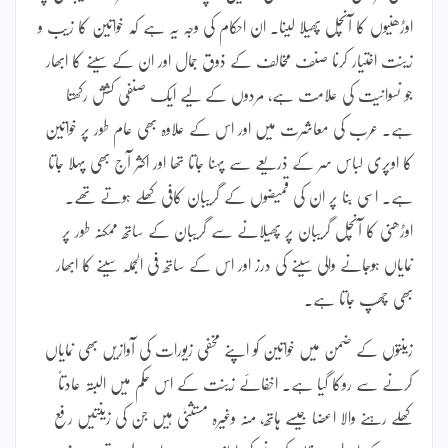
اوڑھنیوں کا آنچل پھیلا لینا۔ ان احکام کی وجہ یہ ہے کہ خواتین کا زیب و
زینت اختیار کرنا صنف مخالف کے ذوق جمال اور ان کے سینے کا ابھار
جو نسوانیت کی علامت ہے، مردوں کے لیے ایک صنفی کشش رکھتا
ہے۔ عرب کی معاشرت میں اور اس کے علاوہ بھی عام طور پر خواتین
کا اوپری لباس سر کے ذریعے سے پہنا جاتا تھا اور اکثر آج بھی پہلا جاتا
ہے۔ اسی بنا پر ان کی قمیضوں کے گریبان کافی کھلے ہوتے تھے۔
اوڑھنی کا آنچل گریبان پر پھیلانے سے گریبان کے ساتھ ممکنہ طور پر
نمایاں ہوجانے والی سینے کی درز اور اس کے ساتھ فی الجملہ سینے کا ابھار
بھی چھپ جاتا ہے۔
زینتوں کے ضمن میں خواتین کو اپنے مخفی زیورات کی آوازیں بھی نمایاں
کرنے سے روکا گیا ہے۔ اخفائے زینت کے اس حکم میں البتہ عادتاً
کھلے رہنے والا اعضا جیسے ہاتھ، منہ وغیرہ مستثنیٰ ہیں جن کی زینتیں رفع