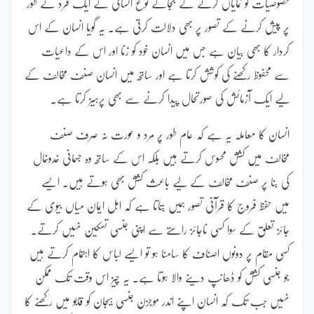
خصوصیات کو نمایاں کرنے کے بجائے نوع انسانی کے ایک فرد کے طور
پر پیش کرنے کے تصور پر بھی دلالت کرتی ہے۔ یہ گویا انسان کے اس
کردار کا بھی بیان ہے جس میں انسان خود کو زنا اور اس کے داعیات
سے محفوظ رکھنے کی کوشش کرتا ہے اور ساتھ میں انسان صنف مخالف کے
لیے ایک آزمائش کی صورتحال پیدا کرنے سے بھی پرہیز کرتا ہے۔
انسان کا معاملہ یہ ہے کہ عام طور پر مرد و عورت نہ صرف صنف
مخالف میں کشش محسوس کرتے ہیں بلکہ اس کے ساتھ وہ جسمانی خدوخال
کی بنا پر صنف مخالف کے لیے باعث کشش بھی ہوتے ہیں۔ ایسے
میں حفظ فروج کا قرآنی تصور ہمیں بتاتا ہے کہ اہل ایمان میاں بیوی کے
جائز تعلق کے سوا کسی ناجائز راستے سے اپنی جنسی تسکین نہیں کرتے۔
کسی مقام پر دونوں اصناف کا سامنا ہو تو ایسے لباس کا اہتمام کرتے ہیں
جو جنسی کشش کو ڈھانپ دینے والا ہوتا ہے۔ یہ چیز اس وقت تک ممکن
نہیں جب تک کہ انسان اپنے اندر موجزن جنسی ہیجان کو قابو میں رکھنے کا