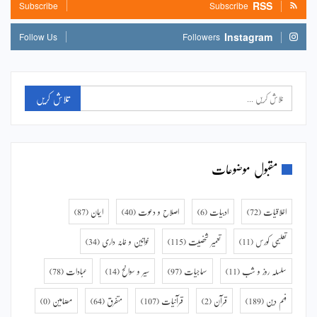
RSS
Subscribe
Subscribe
Instagram
Follow Us
Followers
مقبول موضوعات
اخلاقیات
(72)
ادبیات
(6)
اصلاح و دعوت
(40)
ایمان
(87)
تعلیمی کورس
(11)
تعمیر شخصیت
(115)
خواتین و خانہ داری
(34)
سلسلہ روز و شب
(11)
سماجیات
(97)
سیر و سوانح
(14)
عبادات
(78)
فہم دین
(189)
قرآن
(2)
قرآنیات
(107)
متفرق
(64)
مضامین
(0)