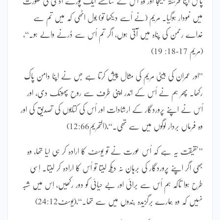
پاس اپنا فرشتہ بھیجا اور وہ اُس کے سامنے ایک پورے آدمی کی صورت
میں نمودار ہوگیا۔ مریم (نے اُسے دیکھا تو) بول اٹھی کہ میں تم سے
خداے رحمٰن کی پناہ میں آتی ہوں، اگر تم اُس سے ڈرنے والے ہو۔“،
(مریم 17-18: 19)
”اور عمران کی بیٹی مریم کی مثال پیش کرتا ہے جس نے اپنا دامن پاک
رکھا۔ پھر ہم نے اُس کے اندر اپنی طرف سے روح پھونک دی، اور
اُس نے اپنے پروردگار کے ارشادات اور اُس کی کتابوں کی تصدیق کی اور
وہ فرماں بردار لوگوں میں سے تھی۔“،(التحریم12:66)
”حقیقت یہ ہے کہ اُس عورت نے تو یوسف کا ارادہ کر ہی لیا تھا، وہ
بھی اگر اپنے پروردگار کی برہان نہ دیکھ لیتا تو اُس کا ارادہ کر لیتا۔ اِسی
طرح ہوا تاکہ ہم اُس سے برائی اور بے حیائی کو دور رکھیں، اِس میں شبہ
نہیں کہ وہ ہمارے برگزیدہ بندوں میں سے تھا۔“،(یوسف24:12)