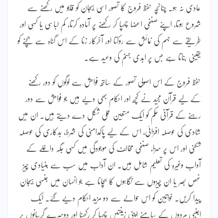
عادی نہ ہو۔ چنانچہ حفظ فروج کا تصور اسی ہیجان کو قابو میں رکھنے سے
شروع ہوتا، اپنے صنفی اعضا چھپا کر رکھنے پر آمادہ کرتا، کم لباسی یا کسی اور
طریقے سے جسم کی نمائش سے روکتا اور آخرکار زنا کے اس گناہ سے بچنے کو
یقینی بناتا ہے جس پر ابدی جہنم کی وعید ہے۔
حفظ فروج کے اس اصولی تصور کے ساتھ فواحش سے لوگوں کو دور رکھنے
کے لیے قرآن مجید نے کچھ اور احکام بھی دیے ہیں جو فواحش سے دور
رہنے کے قرآنی حکم کو ایک متعین عملی شکل دے دیتے ہیں۔ ان میں
شادی کی حوصلہ افزائی، اس کے لیے پاکدامنی کی شرط، بدکاری کی حوصلہ
شکنی اور اس پر سزا، صنفی مخالف کی موجودگی میں کسی جگہ داخلے کے
آداب وغیرہ کی تعلیم شامل ہیں۔ ان آداب میں سب سے بنیادی چیز
غص بصر یا ان چیزوں سے نگاہوں کا بچانا ہے جو انسان میں جنسی ہیجان
پیدا کریں۔ خواتین کو اس حوالے سے دو مزید احکام دیے گئے۔ ایک
اجنبی مردوں کے سامنے اپنی زینتیں چھپا کر رکھنا اور دوسرے گریبانوں پر