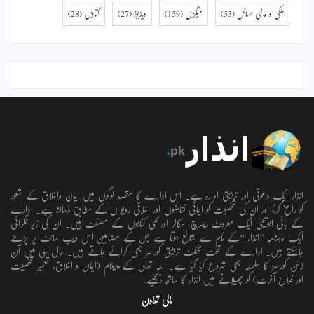
ملکی و عالمی مسائل
(53)
میگزین
(159)
ویڈیوز
(27)
کتابیں
(28)
انذار ایک دعوتی اور تربیتی ادارہ ہے۔ اس ادارے کا مقصد لوگوں میں ایمان واخلاق کے شعور
کو راسخ کرنا اور ان کی شخصیت کو ایمانی تقاضوں اور اخلاقی رویو ں کے مطابق ڈھالنا ہے۔ ادارے
کے بانی ابویحییٰ ایک معروف ریسرچ اسکالر اور کئی کتابوں کے مصنف ہیں۔ ان کی زیر نگرانی
ایک ماہنامہ ’’انذار ‘‘کے نام سے شائع ہوتا ہے جس کے مضامین اس ویب سائٹ پر پڑھے
جاسکتے ہیں۔ ادارے کے تحت مختلف تربیتی کورسز بھی کرائے جاتے ہیں۔ حال ہی میں آن
لائن کورسز کا سلسلہ بھی شروع کیا گیا ہے۔ اللہ تعالٰی کے پیغام (ایمان و اخلاق، تعمیرِ شخصیت
اور فلاحِ آخرت) کو پھیلانے میں انذار کا ساتھ دیجئیے.
مالی تعاون