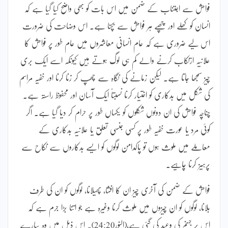
فواحش سے اجتناب کے ضمن میں اس بات کو بھی واضح کیا گیا ہے کہ
انسان کو کھلے اور چھپے ہر فواحش سے بچنا ہے۔ اس وضاحت کی ضرورت
اس لیے ضروری ہے کہ عام انسانی معاشروں میں عام طور پر فواحش کا
علانیہ ارتکاب کرنے والے کم ہی لوگ ہوتے ہیں کیونکہ اسے ایک بری
چیز سمجھا جاتا ہے۔ لیکن زمانے کی نگاہ سے چھپ کر زنا کرنا اور خفیہ مراسم
کی شکل میں بدکاری کو اختیار کرنا نسبتاً ایک آسان اور محفوظ راستہ ہے۔
چناچہ فواحش کی ان دونوں شکلوں کو یکساں طور پر حرام کر دیا گیا ہے۔ اگر
کوئی مرد یا عورت خفیہ طور پر کسی جنسی تعلق یا علانیہ بدکاری کے
معاملے میں ملوث ہوں تو پاکدامن لوگوں کو ایسے بدکاروں سے نکاح سے
پرہیز کرنا چاہیے۔
فواحش کے ضمن کی آخری چیز ان کا افشا، پھیلانا، لوگوں کو ان کی طرف
بلانا، لوگوں کو ان چیزوں میں ملوث کرنا وغیرہ ہے جو اتنا بڑا جرم ہے کہ
اس پر جہنم کی وعید کی گئی ہے،(النور24:20)۔ اس ذیل میں وہ سارے