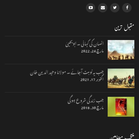
مقبول ترین
انسان کی کہانی ۔ ابویحییٰ
مارچ 24, 2022
جب یہ نوبت آجائے ۔ مولانا وحید الدین خان
اکتوبر 17, 2021
جب زندگی شروع ہوگی
مارچ 30, 2018
منتخب مضامین