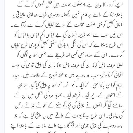
ایسے کردار کا بیان ہے جو صنف مخالف میں کشش محسوس کرنے کے
باوجود زنا کے راستے پر قدم نہیں رکھتا۔ دوسری طرف وہ اپنی جمالیاتی یا
جسمانی کشش کو بھی صنف مخالف کے سامنے نمایاں کرنے سے رکتا ہے۔
اس میں سب سے اہم ذریعہ انسان کی بے لباسی، کم لباسی یا لباس کو
اس طرح پہننا ہے کہ اس کی تنگی یا باریکی صنفی کشش کو پوری طرح نمایاں
کر دے۔ اس کے علاوہ بھی کسی اور طریقے سے جنسی طور پر لوگوں کو
اپنی طرف مائل کرنا، ان کی طرف مائل ہونا یا ان کی پیش قدمی کی حوصلہ
افزائی کرنا وغیرہ سب وہ رویے ہیں جو حفظ فروج کے خلاف ہیں۔ سیدہ
مریم کو اسی پاکدامنی کے ایک نمونے کے طور پر پیش کیا گیا ہے جن
کے امتحان کے لیے ایک فرشتہ ایک بھرپور مرد کی شکل میں ان کے
سامنے آیا مگر انھوں نے جوانی کی پکار کو سننے کے بجائے خدائے رحمن
کی پناہ لی۔ اسی طرح سیدنا یوسف کے واقعے میں یہ واضح کیا ہے کہ جو
بندہ دوسرے کی پیش قدمی اور ڈگمگا دینے والے حالات کے باوجود اپنے