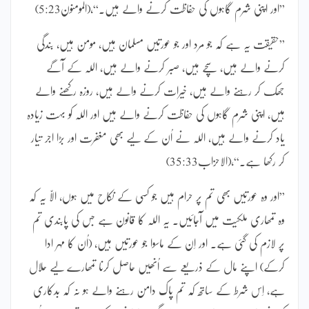
”اور اپنی شرم گاہوں کی حفاظت کرنے والے ہیں۔“،(المومنون5:23)
”حقیقت یہ ہے کہ جو مرد اور جو عورتیں مسلمان ہیں، مومن ہیں، بندگی
کرنے والے ہیں، سچے ہیں، صبر کرنے والے ہیں، اللہ کے آگے
جھک کر رہنے والے ہیں، خیرات کرنے والے ہیں، روزہ رکھنے والے
ہیں، اپنی شرم گاہوں کی حفاظت کرنے والے ہیں اور اللہ کو بہت زیادہ
یاد کرنے والے ہیں، اللہ نے اُن کے لیے بھی مغفرت اور بڑا اجر تیار
کر رکھا ہے۔“،(الاحزاب35:33)
”اور وہ عورتیں بھی تم پر حرام ہیں جو کسی کے نکاح میں ہوں، الاّ یہ کہ
وہ تمھاری ملکیت میں آجائیں۔ یہ اللہ کا قانون ہے جس کی پابندی تم
پر لازم کی گئی ہے۔ اور اِن کے ماسوا جو عورتیں ہیں، (اُن کا مہر ادا
کرکے) اپنے مال کے ذریعے سے اُنھیں حاصل کرنا تمھارے لیے حلال
ہے، اِس شرط کے ساتھ کہ تم پاک دامن رہنے والے ہو نہ کہ بدکاری