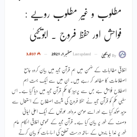
مطلوب و غیر مطلوب رویے :
فواحش اور حفظ فروج ۔ ابویحییٰ
Last updated
ستمبر 1, 2021
3,037
By
ابویحییٰ
اخلاقی مطالبات کے ضمن میں ہم قرآن مجید میں بیان کردہ جامع
اصطلاحات کا مطالعہ کر رہے ہیں۔ ان میں سے ایک بہت اہم
اصطلاح فواحش ہے جس سے پرہیز کا حکم قرآن مجید میں دیا گیا ہے۔ اس
سلبی حکم کو قرآن مجید نے حفظ فروج کی مثبت اصطلاح کے استعمال سے
مزید موکد کیا ہے اور اسے مومن مرداور عورتوں کے ایک اعلیٰ ایمانی
وصف کے طور پر بیان کیا ہے۔ قرآن مجید کے عمومی اخلاقی احکام عام
طور پر خدا یا بندوں کے ساتھ درست تعلق کی اساسات کو بیان کرتے