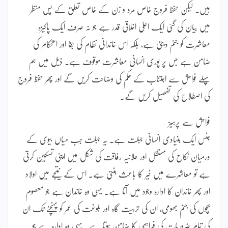
ہیں۔ لیکن حفظ فروج خاص مرد و زن کے خاص تعلق کے پس منظر
میں بیان کی گئی ایک اعلیٰ اخلاقی قدر ہے جو نہ صرف ایک پاکیزہ
معاشرت کو جنم دیتی ہے، بلکہ اس خاندانی نظام کی بقا اور استحکام کی
ضامن ہے جس پر پوری انسانی معاشرت موقوف ہے۔ ذیل میں ہم
پہلے فواحش سے اجتناب کے حکم کی وضاحت کریں گے اور پھر حفظ فروج
کی اصطلاح کی تفصیل کریں گے۔
فواحش سے پرہیز
جنس ایک بنیادی انسانی جبلت ہے۔ یہ جبلت جب میاں بیوی کے
درمیان نکاح کی مستقل اور علانیہ رفاقت کی شکل میں اپنی تسکین کرتی
ہے تو معاشرے میں خیر کا باعث بنتی ہے۔ اس کے نتیجے میں اولاد
اور پھر خاندان کا ادارہ وجود میں آتا ہے۔ یہی وہ خاندان ہے جو معصوم
بچوں کی جنم بھومی، ان کی تربیت گاہ اور بلوغت کی عمر کو پہنچنے تک ان
کی تمام ضروریات کی فراہمی کا ضامن ہوتا ہے۔ یہی وہ ادارہ ہے جو