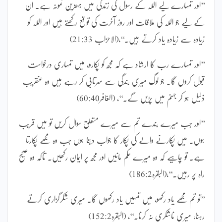
’’اور تمہارے لیے اللہ کے رسول کی زندگی میں بہترین نمونہ ہے۔ ان
کے لیے جو اللہ کی ملاقات اور روز آخرت کی توقع رکھتے ہیں اور اللہ کو
زیادہ سے زیادہ یاد کرتے ہیں۔‘‘،(الاحزاب 21:33)
’’اور تمہارے رب کا ارشاد ہے کہ مجھ کو پکارو، میں تمہاری درخواست
قبول کروں گا۔ جو لوگ میری بندگی سے سرتابی کر رہے ہیں وہ عنقریب
ذلیل ہو کر جہنم میں پڑیں گے۔‘‘، (الغافر60:40)
’’اور جب میرے بندے تم سے میرے متعلق سوال کریں تو میں قریب
ہوں۔ میں پکارنے والے کی پکار کا جواب دیتا ہوں جب وہ مجھے پکارتا
ہے۔ تو چاہیے کہ وہ میرے حکم مانیں اور مجھ پر ایمان رکھیں۔ تاکہ وہ صحیح
راہ پر رہیں۔‘‘،(البقرہ186:2)
’’تو تم مجھے یاد رکھو، میں تمہیں یاد رکھوں گا۔ میری شکرگزاری کرتے
رہنا، میری ناشکری نہ کرنا۔‘‘، (البقرہ152:2)