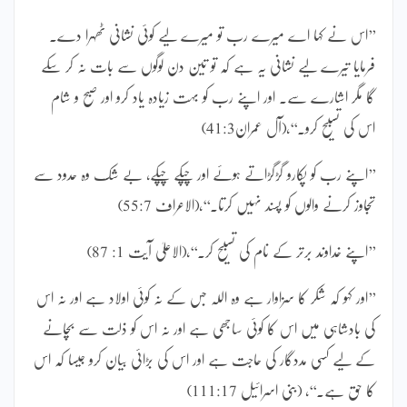
’’اس نے کہا اے میرے رب تو میرے لیے کوئی نشانی ٹھہرا دے۔
فرمایا تیرے لیے نشانی یہ ہے کہ تو تین دن لوگوں سے بات نہ کر سکے
گا مگر اشارے سے۔ اور اپنے رب کو بہت زیادہ یاد کرو اور صبح و شام
اس کی تسبیح کرو۔‘‘،(آل عمران41:3)
’’اپنے رب کو پکارو گڑگڑاتے ہوئے اور چپکے چپکے، بے شک وہ حدود سے
تجاوز کرنے والوں کو پسند نہیں کرتا۔‘‘،(الاعراف 55:7)
’’اپنے خداوند برتر کے نام کی تسبیح کر۔‘‘،(الاعلیٰ آیت 1: 87)
’’اور کہو کہ شکر کا سزاوار ہے وہ اللہ جس کے نہ کوئی اولاد ہے اور نہ اس
کی بادشاہی میں اس کا کوئی ساجھی ہے اور نہ اس کو ذلت سے بچانے
کے لیے کسی مددگار کی حاجت ہے اور اس کی بڑائی بیان کرو جیسا کہ اس
کا حق ہے۔‘‘، (بنی اسرائیل 111:17)