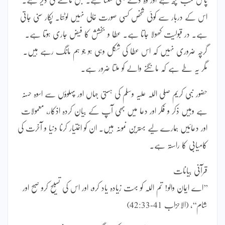
اس کے دربار سے کوئی شخص کسی صورت خالی نہیں لوٹتا۔ پکار سنی جاتی
ہے۔ در قبولیت کھولا جاتا ہے۔ عطا و بخشش کا فیض جاری ہوتا ہے۔
گرچہ ضروری نہیں کہ اس عطا کی شکل وہی ہو جو ہم مانگ رہے ہیں۔
مگر یہ طے ہے کہ مانگنے والے کو ملتا ضرور ہے۔
حضور نبی کریم صلی اللہ علیہ وسلم کی ہستی جہاں اور پہلوؤں سے اسوہ حسنہ
ہے وہیں ذکر و فکر اور دعا میں بھی آپ کے بیان کردہ اذکار، معمولات
اور دعائیں ہمارے لیے بہترین نمونہ ہیں۔ ان کو اختیار کرنا دنیا و آخرت کی
کامیابی کا راستہ ہے۔
قرآنی بیانات
’’اے ایمان والو! تم اللہ کو بہت زیادہ یاد کرو، اور اس کی تسبیح کرو صبح اور
شام‘‘، (الاحزاب 41-42:33)