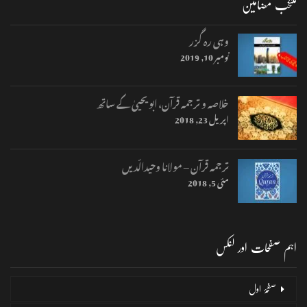
منتخب مضامین
وہی رہ گزر
نومبر 10, 2019
خلاصہ و ترجمہ قرآن، ابو یحییٰ کے ساتھ
اپریل 23, 2018
ترجمہ قرآن – مولانا وحیدالّدیں
مئی 5, 2018
اہم صفحات اور لنکس
صفحۂ اول