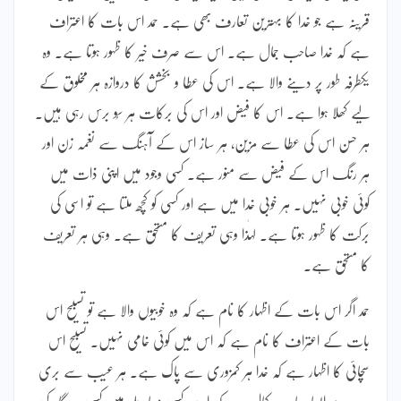
قرینہ ہے جو خدا کا بہترین تعارف بھی ہے۔ حمد اس بات کا اعتراف
ہے کہ خدا صاحب جمال ہے۔ اس سے صرف خیر کا ظہور ہوتا ہے۔ وہ
یکطرفہ طور پر دینے والا ہے۔ اس کی عطا و بخشش کا دروازہ ہر مخلوق کے
لیے کھلا ہوا ہے۔ اس کا فیض اور اس کی برکات ہر سُو برس رہی ہیں۔
ہر حسن اس کی عطا سے مزین، ہر ساز اس کے آہنگ سے نغمہ زن اور
ہر رنگ اس کے فیض سے منور ہے۔ کسی وجود میں اپنی ذات میں
کوئی خوبی نہیں۔ ہر خوبی خدا میں ہے اور کسی کو کچھ ملتا ہے تو اسی کی
برکت کا ظہور ہوتا ہے۔ لہٰذا وہی تعریف کا مستحق ہے۔ وہی ہر تعریف
کا مستحق ہے۔
حمد اگر اس بات کے اظہار کا نام ہے کہ وہ خوبیوں والا ہے تو تسبیح اس
بات کے اعتراف کا نام ہے کہ اس میں کوئی خامی نہیں۔ تسبیح اس
سچائی کا اظہار ہے کہ خدا ہر کمزوری سے پاک ہے۔ ہر عیب سے بری
ہے۔ وہ ایسا صاحب کمال ہے کہ اسے کسی معاملے میں کسی مددگار کی