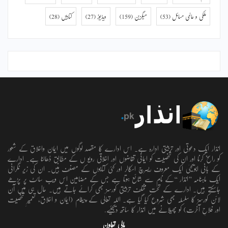
ملکی و عالمی مسائل
(53)
میگزین
(159)
ویڈیوز
(27)
کتابیں
(28)
انذار ایک دعوتی اور تربیتی ادارہ ہے۔ اس ادارے کا مقصد لوگوں میں ایمان واخلاق کے شعور
کو راسخ کرنا اور ان کی شخصیت کو ایمانی تقاضوں اور اخلاقی رویو ں کے مطابق ڈھالنا ہے۔ ادارے
کے بانی ابویحییٰ ایک معروف ریسرچ اسکالر اور کئی کتابوں کے مصنف ہیں۔ ان کی زیر نگرانی
ایک ماہنامہ ’’انذار ‘‘کے نام سے شائع ہوتا ہے جس کے مضامین اس ویب سائٹ پر پڑھے
جاسکتے ہیں۔ ادارے کے تحت مختلف تربیتی کورسز بھی کرائے جاتے ہیں۔ حال ہی میں آن
لائن کورسز کا سلسلہ بھی شروع کیا گیا ہے۔ اللہ تعالٰی کے پیغام (ایمان و اخلاق، تعمیرِ شخصیت
اور فلاحِ آخرت) کو پھیلانے میں انذار کا ساتھ دیجئیے.
مالی تعاون