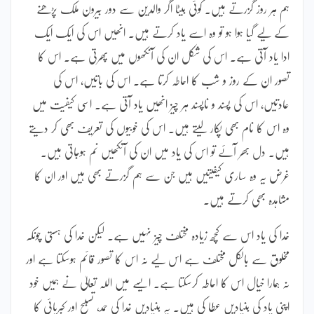
ہم ہر روز گزرتے ہیں۔ کوئی بیٹا اگر والدین سے دور بیرون ملک پڑھنے
کے لیے گیا ہوا ہو تو وہ اسے یاد کرتے ہیں۔ انھیں اس کی ایک ایک
ادا یاد آتی ہے۔ اس کی شکل ان کی آنکھوں میں پھرتی ہے۔ اس کا
تصور ان کے روز و شب کا احاطہ کرتا ہے۔ اس کی باتیں، اس کی
عادتیں، اس کی پسند و ناپسند ہر چیز انھیں یاد آتی ہے۔ اسی کیفیت میں
وہ اس کا نام بھی پکار لیتے ہیں۔ اس کی خوبیوں کی تعریف بھی کر دیتے
ہیں۔ دل بھر آئے تو اس کی یاد میں ان کی آنکھیں نم ہوجاتی ہیں۔
غرض یہ وہ ساری کیفیتیں ہیں جن سے ہم گزرتے بھی ہیں اور ان کا
مشاہدہ بھی کرتے ہیں۔
خدا کی یاد اس سے کچھ زیادہ مختلف چیز نہیں ہے۔ لیکن خدا کی ہستی چونکہ
مخلوق سے بالکل مختلف ہے اس لیے نہ اس کا تصور قائم ہوسکتا ہے اور
نہ ہمارا خیال اس کا احاطہ کرسکتا ہے۔ ایسے میں اللہ تعالیٰ نے ہمیں خود
اپنی یاد کی بنیادیں عطا کی ہیں۔ یہ بنیادیں خدا کی حمد، تسبیح اور کبریائی کا