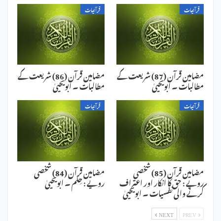
قرآنیات
قرآنیات
مضامین قرآن (87) شریعت کے
مضامین قرآن (86) شریعت کے
مطالبات ۔ ابویحییٰ
مطالبات ۔ ابویحییٰ
قرآنیات
قرآنیات
مضامین قرآن (85) شخصی
مضامین قرآن (84) شخصی
رویے : حق کا انکار اور اعتراف
رویے : حِلم ۔ ابویحییٰ
کرنے والی نفسیات ۔ ابویحییٰ
NEXT
PREV