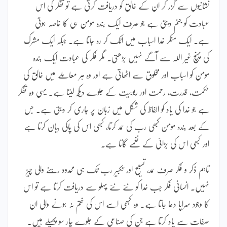
نشانیوں سے گزر کر ان کے خالق کو دریافت کرتی ہے تو تفکر کی اس
عبادت کو جنم دیتی ہے جو صرف ایک بندہ مومن ہی کا خاصہ ہوتی
ہے۔ ایک منکر خدا اسباب میں اٹک کر رہ جاتا ہے۔ جبکہ ایک مشرک
کی پہنچ غیر اللہ سے آگے نہیں بڑھتی۔ مگر فکر کی عبادت ایک بندہ
مومن کو اسباب اور مخلوق سے اٹھاتی ہے اور وہ ہر معاملے میں خالق کی
حکمت، قدرت، رحمت اور ربوبیت کے جلوے دیکھ لیتا ہے۔ یہی وہ تفکر
ہے جو خدا کی یاد کو الفاظ کی شکل میں زبان پر جاری کر دیتی ہے۔ جس
کے بعد بندہ مومن کبھی رب کی حمد کرتا، کبھی اس کی پاکی بیان کرتا ہے
اور کبھی اس کی بڑائی کے نغمے گاتا ہے۔
تاہم ذکر و فکر صرف حمد، تسبیح اور تکبیر رب تک ہی محدود رہنے والی چیز
نہیں۔ انسانی فکر جب خدا کو نئے نئے پہلو سے دریافت کرتا ہے تو اس
کا وجود سراپا دعا جاتا ہے۔ وہ کبھی اسے اس کی ختم نہ ہونے والی ان
صفات سے یاد کرتا ہے جن کی صناعی کے جلوے چار سو پھیلے ہیں۔