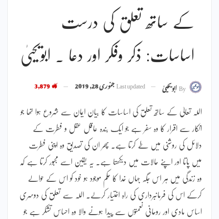
کے ساتھ تعلق کی درست
اساسات: ذکر وفکر اور دعا ۔ ابویحییٰ
Last updated
جنوری 28, 2019
3,879
By
ابویحییٰ
اللہ تعالیٰ کے ساتھ تعلق کی اساسات کا بیان ایمان سے شروع ہوا تھا جو
انکار سے اقرار کا وہ سفر ہے جو ایک بندہ عاقل عقل و فطرت کے
دلائل کی روشنی میں طے کرتا ہے۔ پھر ان کی تصدیق وہ اپنی فطرت
میں پاتا اور اپنے حالات میں دیکھتا ہے۔ یہ یقین اسے مجبور کرتا ہے کہ
وہ زندگی میں ہر اس جگہ جہاں خدا کا حکم موجود ہو خود کو اس کے حوالے
کرکے اس کی فرمانبرداری کی راہ اختیار کرلے۔ اللہ سے تعلق کی دوسری
اساس مادی اور روحانی نعمتوں سے پیدا ہونے والا وہ احساس تشکر ہے جو