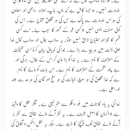
ضرورت نہیں۔ وہ ایسا کامل ہے کہ ماں، باپ، اولاد، ساجھی اور معاون
کی ہر اس ضرورت سے پاک ہے جس کی ہر مخلوق محتاج ہے۔ اس کی
کوئی صفت ایسی نہیں جو کسی شر کے ظہور کا سبب بنے۔ اسے کسی
قسم کا عجز اور احتیاج لاحق نہیں ہوتا۔ یہ صاحب جمال اور صاحب کمال خدا
اپنی ذات میں ہر چیز سے بڑا ہے۔ خدا کی کبریائی بیان کرنا اسی حقیقت
کے اعتراف کا نام ہے۔ یہ خدا کو بڑا مان کر اس کے جلال، بزرگی اور
بے پناہ عظمت کے اعتراف کا نام ہے۔ اس بات کو ماننے کا نام
ہے کہ خدا مخلوق کی ہر سوچ، ذہانت کی ہر سطح اور گمان کی ہر حد سے بلند
اور اعلیٰ ہے۔
خدا کی یہ یاد کائنات میں غور و فکر سے جنم لیتی ہے۔ تفکر عقل کا وظیفہ
ہے جو انسان کا اصل شرف ہے۔ یہ نظر آنے والے حقائق سے نظر نہ
آنے والے حقائق تک پہنچنے کا ذریعہ ہے۔ جبکہ یہ عقل انفس و آفاق کی