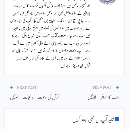
اور کمپیوٹر سائنس میں اونرز اور ماسٹرز کی ڈگریاں فرسٹ کلاس فرسٹ
پوزیشن کے ساتھ حاصل کیں اور سوشل سائنسز میں ایم فل کیا۔ انہوں
نے اپنا پی ایچ ڈی اسلامک اسٹیڈیز میں مکمل کیا۔ آپ کی ڈیڑھ درجن
سے زیادہ تصانیف ہیں جو لاکھوں کی تعداد میں شائع ہوچکی ہیں۔ ان
میں سب سے زیادہ معروف کتاب ’’جب زندگی شروع ہوگی‘‘ ہے جو
اردو زبان کی سب سے زیادہ پڑھی جانے والی کتابوں میں سے ایک
ہے۔ آپ دعوت و اصلاح کا کام کرتے ہیں۔ "انذار" کے بانی اور
ماہنامہ "انذار" کے مدیر ہیں۔ اس کے علاوہ کئی برس تک درس
قرآن مجید دیتے رہے ہیں۔
NEXT POST
PREV POST
جنت کا مسافر ۔ ابویحییٰ
قرآن کی دعوت: راہِ نجات ۔ ابویحییٰ
شاید آپ یہ بھی پسند کریں