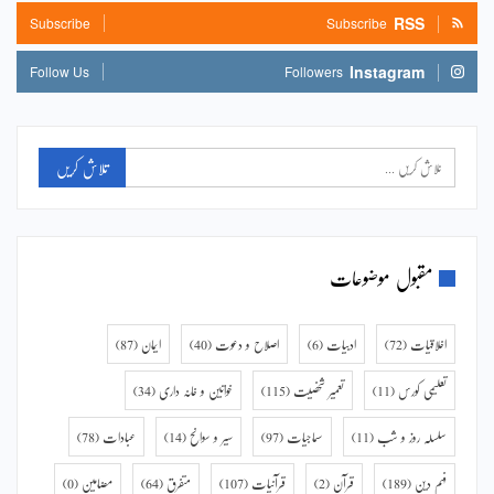
RSS
Subscribe
Subscribe
Instagram
Follow Us
Followers
مقبول موضوعات
اخلاقیات
(72)
ادبیات
(6)
اصلاح و دعوت
(40)
ایمان
(87)
تعلیمی کورس
(11)
تعمیر شخصیت
(115)
خواتین و خانہ داری
(34)
سلسلہ روز و شب
(11)
سماجیات
(97)
سیر و سوانح
(14)
عبادات
(78)
فہم دین
(189)
قرآن
(2)
قرآنیات
(107)
متفرق
(64)
مضامین
(0)