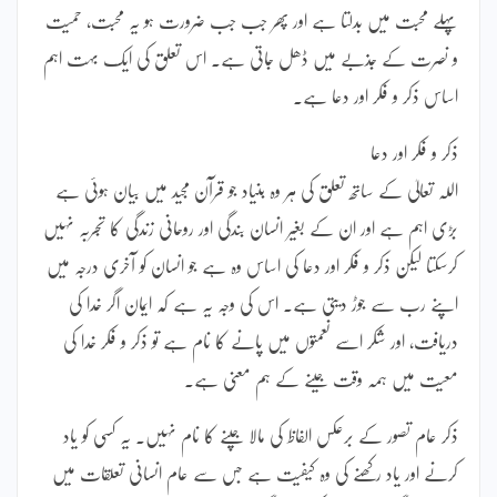
پہلے محبت میں بدلتا ہے اور پھر جب جب ضرورت ہو یہ محبت، حمیت
و نصرت کے جذبے میں ڈھل جاتی ہے۔ اس تعلق کی ایک بہت اہم
اساس ذکر و فکر اور دعا ہے۔
ذکر و فکر اور دعا
اللہ تعالیٰ کے ساتھ تعلق کی ہر وہ بنیاد جو قرآن مجید میں بیان ہوئی ہے
بڑی اہم ہے اور ان کے بغیر انسان بندگی اور روحانی زندگی کا تجربہ نہیں
کرسکتا لیکن ذکر و فکر اور دعا کی اساس وہ ہے جو انسان کو آخری درجہ میں
اپنے رب سے جوڑ دیتی ہے۔ اس کی وجہ یہ ہے کہ ایمان اگر خدا کی
دریافت، اور شکر اسے نعمتوں میں پانے کا نام ہے تو ذکر و فکر خدا کی
معیت میں ہمہ وقت جینے کے ہم معنی ہے۔
ذکر عام تصور کے برعکس الفاظ کی مالا جپنے کا نام نہیں۔ یہ کسی کو یاد
کرنے اور یاد رکھنے کی وہ کیفیت ہے جس سے عام انسانی تعلقات میں