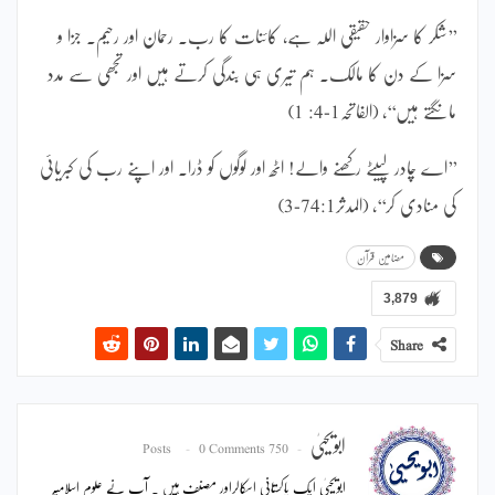
’’شکر کا سزاوار حقیقی اللہ ہے، کائنات کا رب۔ رحمان اور رحیم۔ جزا و
سزا کے دن کا مالک۔ ہم تیری ہی بندگی کرتے ہیں اور تجھی سے مدد
مانگتے ہیں‘‘، (الفاتحہ1-4: 1)
’’اے چادر لپیٹے رکھنے والے! اٹھ اور لوگوں کو ڈرا۔ اور اپنے رب کی کبریائی
کی منادی کر‘‘، (المدثر74:1-3)
مضامین قرآن
3,879
Share
ابویحییٰ
0 Comments
750 Posts
ابویحییٰ ایک پاکستانی اسکالراور مصنف ہیں ۔ آپ نے علوم اسلامیہ