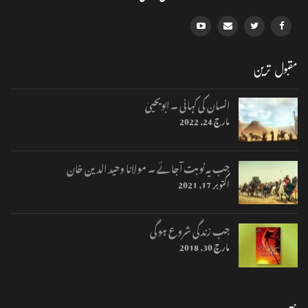
مقبول ترین
انسان کی کہانی ۔ ابویحییٰ
مارچ 24, 2022
جب یہ نوبت آجائے ۔ مولانا وحید الدین خان
اکتوبر 17, 2021
جب زندگی شروع ہوگی
مارچ 30, 2018