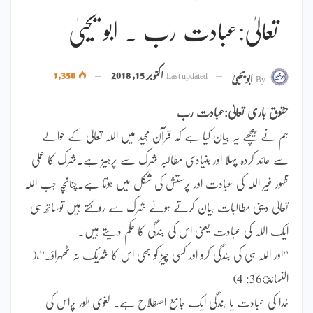
تعالیٰ:عبادت رب ۔ ابو یحییٰ
Last updated
اکتوبر 15, 2018
1,350
By
ابویحییٰ
حقوق باری تعالیٰ:عبادت رب
ہم نے پیچھے یہ بیان کیا ہے کہ قرآن مجید میں اللہ تعالیٰ کے حوالے
سے عائد کردہ پہلا اور بنیادی مطالبہ شرک سے پرہیز ہے۔شرک کا عملی
ظہور غیر اللہ کی عبادت اور پرستش کی شکل میں ہوتا ہے۔چنانچہ جب اللہ
تعالیٰ دینی مطالبات بیان کرتے ہوئے شرک سے روکتے ہیں توساتھ ہی
ایک اللہ کی عبادت یعنی اس کی بندگی کا حکم دیتے ہیں۔
”اور اللہ ہی کی بندگی کرو اور کسی چیز کو بھی اس کا شریک نہ ٹھہراؤ۔”،(
النسائ36: 4)
خدا کی عبادت یا بندگی ایک جامع اصطلاح ہے۔ لغوی طور پراس کی