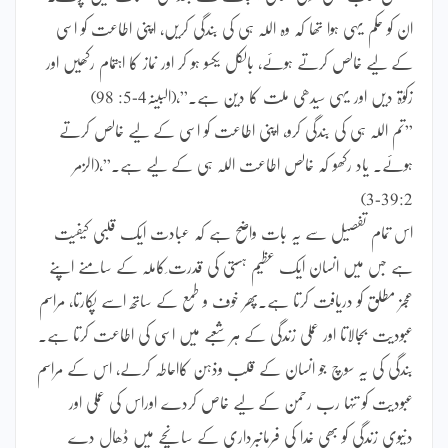
ان کو حکم یہی ہوا تھا کہ وہ اللہ ہی کی بندگی کریں، اپنی اطاعت کو اسی
کے لیے خالص کرتے ہوئے، بالکل یکسو ہو کر اور نماز کا اہتمام رکھیں اور
زکوٰۃ دیں اور یہی سیدھی ملت کا دین ہے۔”،(البینہ4-5: 98)
”تم اللہ ہی کی بندگی کرو، اپنی اطاعت کو اسی کے لیے خالص کرتے
ہوئے۔ یاد رکھو کہ خالص اطاعت اللہ ہی کے لیے ہے۔”،(الزمر
39:2-3)
اس تمام تفصیل سے یہ بات واضح ہے کہ عبادت ایک قلبی کیفیت
ہے جس میں انسان ایک عظیم ہستی کی قدرت ِکاملہ کے سامنے اپنے
عجز مطلق کو دریافت کرتا ہے۔پھر خوف و طمع کے ساتھ اسے پکارتا، مراسم
عبودیت بجالاتا اور عملی زندگی کے ہر شعبے میں اسی کی اطاعت کرتا ہے۔
بندگی کی یہ سوچ جو انسان کے قلب وذہن کااحاطہ کرلے، اس کے مراسم
عبودیت کو تنہا رب رحمن کے لیے خاص کردے اوراس کی عملی اور
دنیوی زندگی کو بھی خدا کی فرمانبرداری کے سانچے میں ڈھال دے