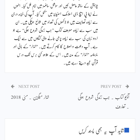
پوزیشن کے ساتھ حاصل کیں اور سوشل سائنسز میں ایم فل کیا۔ انہوں
نے اپنا پی ایچ ڈی اسلامک اسٹیڈیز میں مکمل کیا۔ آپ کی ڈیڑھ درجن
سے زیادہ تصانیف ہیں جو لاکھوں کی تعداد میں شائع ہوچکی ہیں۔ ان
میں سب سے زیادہ معروف کتاب ’’جب زندگی شروع ہوگی‘‘ ہے جو
اردو زبان کی سب سے زیادہ پڑھی جانے والی کتابوں میں سے ایک
ہے۔ آپ دعوت و اصلاح کا کام کرتے ہیں۔ "انذار" کے بانی اور
ماہنامہ "انذار" کے مدیر ہیں۔ اس کے علاوہ کئی برس تک درس
قرآن مجید دیتے رہے ہیں۔
NEXT POST
PREV POST
آڈیو کتاب ۔ جب زندگی شروع ہوگی
انذار میگزین ۔ مئی 2018
۔ تعارف
شاید آپ یہ بھی پسند کریں