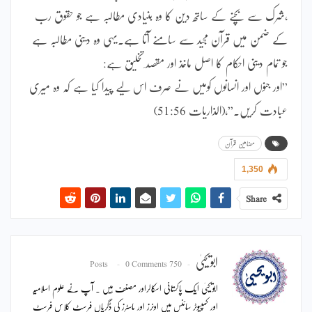
،شرک سے بچنے کے ساتھ دین کا وہ بنیادی مطالبہ ہے جو حقوق رب
کے ضمن میں قرآن مجید سے سامنے آتا ہے۔یہی وہ دینی مطالبہ ہے
جو تمام دینی احکام کا اصل ماخذ اور مقصد ِتخلیق ہے:
”اور جنوں اور انسانوں کومیں نے صرف اس لیے پیدا کیا ہے کہ وہ میری
عبادت کریں۔”،(الذاریات 51:56)
مضامین قرآن
1,350
Share
ابویحییٰ
0 Comments
750 Posts
ابویحییٰ ایک پاکستانی اسکالراور مصنف ہیں ۔ آپ نے علوم اسلامیہ
اور کمپیوٹر سائنس میں اونرز اور ماسٹرز کی ڈگریاں فرسٹ کلاس فرسٹ