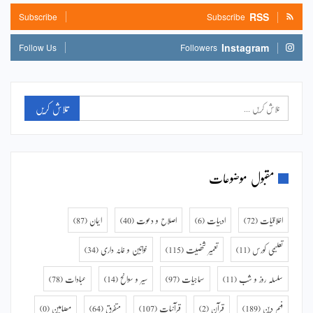
RSS
Subscribe
Subscribe
Instagram
Follow Us
Followers
مقبول موضوعات
اخلاقیات
(72)
ادبیات
(6)
اصلاح و دعوت
(40)
ایمان
(87)
تعلیمی کورس
(11)
تعمیر شخصیت
(115)
خواتین و خانہ داری
(34)
سلسلہ روز و شب
(11)
سماجیات
(97)
سیر و سوانح
(14)
عبادات
(78)
فہم دین
(189)
قرآن
(2)
قرآنیات
(107)
متفرق
(64)
مضامین
(0)