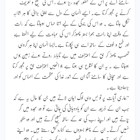
سامنے آنے پر اس کے حضور سجدہ ریز ہونے ، اس کی تسبیح و تعریف
کرنے پر مجبور کرتا ہے۔ ایسے انسان کے دل سے اپنی بڑائی کا ہر شائبہ
نکل جاتا ہے ۔ وہ اس کی بندگی کے لیے اتنا حساس ہوجاتا ہے کہ رات
کے وقت اپنا راحت بھرا بستر چھوڑکر اس کی عبادت کے لیے اٹھتا ہے
اور طمع و خوف کے ساتھ اسے ہی پکارتا ہے۔ایسا انسان اپنا ہر گروہی
تعصب چھوڑ کر حق کے اعتراف میں بے تابانہ روتے ہوئے زمین بوس
ہوجاتا ہے ۔ یہ ان کا خشوع ہی ہوتا ہے جو انھیں اعتراف حق پر مجبور کرتا
ہے اور سچائی کا سامنے آنا ان کے اندر خدا کی عظمت کے احساس کو اور
بڑھادیتا ہے۔
”ہماری آیات پر تو بس وہی لوگ ایمان لاتے ہیں جن کا حال یہ ہے کہ
جب ان کے ذریعہ سے ان کو یاددہانی کی جاتی ہے تو وہ سجدہ میں گر
پڑتے ہیں اور اپنے رب کی حمد کے ساتھ تسبیح کرتے ہیں اور وہ تکبر
نہیں کرتے۔ ان کے پہلو بستروں سے کنارہ کش رہتے ہیں۔ وہ اپنے
رب کو پکارتے ہیں خوف اور طمع سے اور جو کچھ ہم نے ان کو بخشا ہے