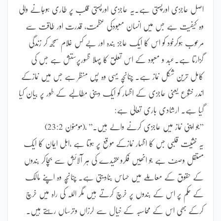
اصل عاجزی اورپستی ہے۔یہ عاجزی اورپستی قلب پر طاری ہوجانے والی
وہ کیفیت ہے جس میں انسان معبودکی عظمت، قدرت اور طاقت سے
مرعوب ہوکرخود کو اس کا ایک عاجز بندہ اور بے کس غلام سمجھ کر زندگی
گزارتا ہے۔عبد و معبود کے اس تعلق کا پہلا ظہورپرستش ہے جس کی
کامل ترین شکل نماز ہے۔ چنانچہ یہی وہ پس منظر ہے جس میں نمازکے
اندر خشوع یعنی عاجزی کے اظہار کو ایک دینی مطالبے کے طور پر بیان کیا
گیا ہے۔ ارشادی باری تعالیٰ ہے:
”جو اپنی نماز میں عاجزی کرنے والے ہیں۔” ،(مومنون 23:2)
یہ خشیت قلبی جس کا اظہار نمازکے موقع پر ہوتا ہے ،اہل ایمان کا ایک
مستقل وصف ہے جو انھیں فکروعقیدے کی ہر آلائش سے بچاکر بندوں
کے حقوق کے معاملے میں حساس بنادیتی ہے۔ چنانچہ وہ اپنے مالک
کے حکم پر اس کے بندوں پر خرچ کرتے ہیں مگر اللہ کی راہ میں خرچ
کرکے بھی اس کے محاسبہ کے خیال سے لرزاں وترساں رہتے ہیں۔