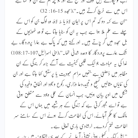
اس میں سے خرچ کرتے ہیں۔”،(سجدہ 15-16: 32)
”ان سے کہہ دو کہ تم اس پر ایمان لاؤ یا نہ لاؤ، وہ لوگ جن کو اس کے
پہلے سے علم ملا ہوا ہے جب یہ ان کو سنایا جاتا ہے تو وہ ٹھوڑیوں کے
بل سجدہ میں گر پڑتے ہیں۔ اور کہتے ہیں کہ پاک ہے ہمارا پروردگار، بے
شک ہمارے پروردگار کا وعدہ شدنی تھا۔”،(بنی اسرائیل107-108:17)
خدا کی یہ عبادت جو ایک قلبی کیفیت سے آگے بڑھ کر بندگی کے ان
مظاہر میں ڈھلتی ہے جنھیں مراسم عبودیت یا پرستش کہا جاتا ہے اور جن
کی نمایاں مثالیں تسبیح و تمجید،دعا وزاری، رکوع وسجود اور انفاق وغیرہ کی
شکل میں اوپر بیان ہوئیں، جب انسان کے عملی وجود سے متعلق ہوتی
ہے تو اسے مجبور کرتی ہے کہ زندگی کے ہر شعبے میں جہاں اس کے
مالک کا حکم آجائے، اس کی اطاعت کرتے ہوئے اس کے سامنے سر
اطاعت ختم کردے۔ ارشادی باری تعالیٰ ہے۔
” اہل کتاب کھلی ہوئی نشانی آ جانے کے بعد ہی اختلاف میں پڑے۔