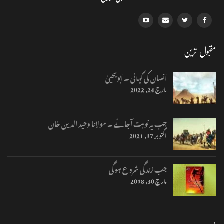
مقبول ترین
انسان کی کہانی ۔ ابویحییٰ
مارچ 24, 2022
جب یہ نوبت آجائے ۔ مولانا وحید الدین خان
اکتوبر 17, 2021
جب زندگی شروع ہوگی
مارچ 30, 2018