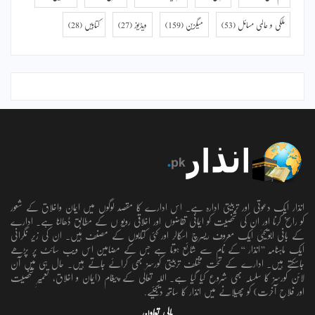
ملکی و عالمی مسائل
(53)
میگزین
(159)
ویڈیوز
(27)
کتابیں
(28)
انذار ایک دعوتی اور تربیتی ادارہ ہے۔ اس ادارے کا مقصد لوگوں میں ایمان واخلاق کے شعور
کو راسخ کرنا اور ان کی شخصیت کو ایمانی تقاضوں اور اخلاقی رویو ں کے مطابق ڈھالنا ہے۔ ادارے
کے بانی ابویحییٰ ایک معروف ریسرچ اسکالر اور کئی کتابوں کے مصنف ہیں۔ ان کی زیر نگرانی
ایک ماہنامہ ’’انذار ‘‘کے نام سے شائع ہوتا ہے جس کے مضامین اس ویب سائٹ پر پڑھے
جاسکتے ہیں۔ ادارے کے تحت مختلف تربیتی کورسز بھی کرائے جاتے ہیں۔ حال ہی میں آن
لائن کورسز کا سلسلہ بھی شروع کیا گیا ہے۔ اللہ تعالٰی کے پیغام (ایمان و اخلاق، تعمیرِ شخصیت
اور فلاحِ آخرت) کو پھیلانے میں انذار کا ساتھ دیجئیے.
مالی تعاون