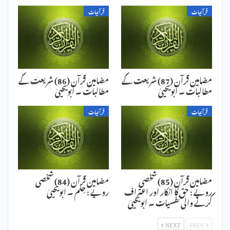
قرآنیات
قرآنیات
مضامین قرآن (87) شریعت کے
مضامین قرآن (86) شریعت کے
مطالبات ۔ ابویحییٰ
مطالبات ۔ ابویحییٰ
قرآنیات
قرآنیات
مضامین قرآن (85) شخصی
مضامین قرآن (84) شخصی
رویے : حق کا انکار اور اعتراف
رویے : حِلم ۔ ابویحییٰ
کرنے والی نفسیات ۔ ابویحییٰ
NEXT
PREV