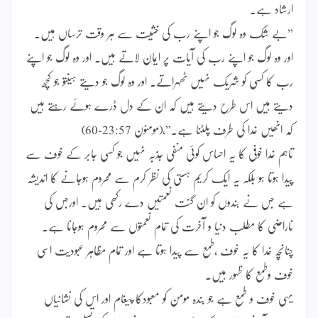
ارشاد ہے۔
”بے شک وہ لوگ جو اپنے رب کی خشیت سے ہر وقت ترساں ہیں۔
اور وہ لوگ جو اپنے رب کی آیات پر ایمان لاتے ہیں۔ اور وہ لوگ جو اپنے
رب کا کسی کو شریک نہیں ٹھہراتے۔ اور وہ لوگ جو دیتے ہیںتو جو کچھ
دیتے ہیں اس طرح دیتے ہیں کہ ان کے دل ڈرے ہوئے رہتے ہیں
کہ انھیں خدا کی طرف پلٹنا ہے۔”،(مومنون 23:57-60)
تاہم خدا خوفی کا یہ احساس کوئی منفی جذبہ نہیں جو کسی جابر کے خوف سے
پیدا ہوتا ہو بلکہ یہ ایک کریم ہستی کی نظر کرم سے محروم ہوجانے کا اندیشہ
ہے جس نے بندوں کو ان گنت نعمتیں دے رکھی ہیں۔ اورجس کی
ناراضی کا مطلب دنیا و آخرت کی تمام نعمتوں سے محروم ہوجانا ہے۔
چنانچہ خدا کا یہ خوف ،طمع سے پیدا ہوتا ہے اور تمام مظاہر عبودیت اسی
خوف وطمع کا ظہور ہیں۔
یہی خوف و طمع ہے جو بندہ مومن کو معبودکا پیغام اور اس کی نشانیاں