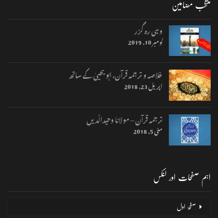
منتخب مضامین
وہی رہ گزر
نومبر 10, 2019
خلاصہ و ترجمہ قرآن، ابو یحییٰ کے ساتھ
اپریل 23, 2018
ترجمہ قرآن – مولانا وحیدالّدیں
مئی 5, 2018
اہم صفحات اور لنکس
صفحۂ اول