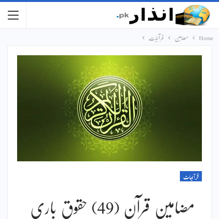
Home
مضامین
قرآنیات
قرآنیات
مضامین قرآن (49) حقوق باری