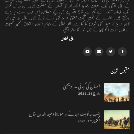
مقبول ترین
انسان کی کہانی ۔ ابویحییٰ
مارچ 24, 2022
جب یہ نوبت آجائے ۔ مولانا وحید الدین خان
اکتوبر 17, 2021
جب زندگی شروع ہوگی
مارچ 30, 2018
منتخب مضامین
وہی رہ گزر
نومبر 10, 2019