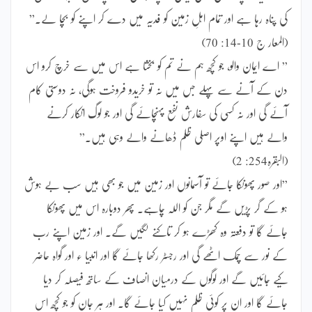
کی پناہ رہا ہے اور تمام اہلِ زمین کو فدیہ میں دے کر اپنے کو بچا لے۔”
(المعار ج 10-14: 70)
” اے ایمان والو، جو کچھ ہم نے تم کو بخشا ہے اس میں سے خرچ کرو اس
دن کے آنے سے پہلے جس میں نہ تو خریدو فروخت ہوگی، نہ دوستی کام
آئے گی اور نہ کسی کی سفارش نفع پہنچائے گی اور جو لوگ انکار کرنے
والے ہیں اپنے اوپر اصلی ظلم ڈھانے والے وہی ہیں۔”
(البقرہ254: 2)
”اور صور پھونکا جائے تو آسمانوں اور زمین میں جو بھی ہیں سب بے ہوش
ہو کے گر پڑیں گے مگر جن کو اللہ چاہے۔ پھر دوبارہ اس میں پھونکا
جائے گا تو دفعتہ وہ کھڑے ہو کر تاکنے لگیں گے۔ اور زمین اپنے رب
کے نور سے چمک اٹھے گی اور رجسٹر رکھا جائے گا اور انبیا ء اور گواہ حاضر
کیے جائیں گے اور لوگوں کے درمیان انصاف کے ساتھ فیصلہ کر دیا
جائے گا اور ان پر کوئی ظلم نہیں کیا جائے گا۔ اور ہر جان کو جو کچھ اس