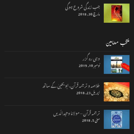
خلاصہ و ترجمہ قرآن، ابو یحییٰ کے ساتھ
اپریل 23, 2018
ترجمہ قرآن – مولانا وحیدالّدیں
مئی 5, 2018
اہم صفحات اور لنکس
صفحۂ اول
کتابیں
قرآن