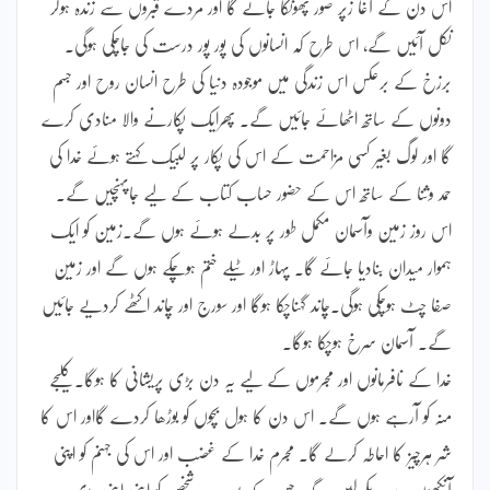
اس دن کے آغا زپر صور پھونکا جائے گا اور مردے قبروں سے زندہ ہوکر
نکل آئیں گے، اس طرح کہ انسانوں کی پور پور درست کی جاچکی ہوگی۔
برزخ کے برعکس اس زندگی میں موجودہ دنیا کی طرح انسان روح اور جسم
دونوں کے ساتھ اٹھائے جائیں گے۔ پھرایک پکارنے والا منادی کرے
گا اور لوگ بغیر کسی مزاحمت کے اس کی پکار پر لبیک کہتے ہوئے خدا کی
حمد وثنا کے ساتھ اس کے حضور حساب کتاب کے لیے جاپہنچیں گے۔
اس روز زمین وآسمان مکمل طور پر بدلے ہوئے ہوں گے۔زمین کو ایک
ہموار میدان بنادیا جائے گا۔ پہاڑ اور ٹیلے ختم ہوچکے ہوں گے اور زمین
صفا چٹ ہوچکی ہوگی۔چاند گہناچکا ہوگا اور سورج اور چاند اکٹھے کردیے جائیں
گے۔ آسمان سرخ ہوچکا ہوگا۔
خدا کے نافرمانوں اور مجرموں کے لیے یہ دن بڑی پریشانی کا ہوگا۔کلیجے
منہ کو آرہے ہوں گے۔ اس دن کا ہول بچوں کو بوڑھا کردے گااور اس کا
شر ہرچیز کا احاطہ کرلے گا۔ مجرم خدا کے غضب اور اس کی جہنم کو اپنی
آنکھوں سے دیکھ لیں گے۔جس کے بعد ہرہر شخص کو اپنی اپنی پڑی