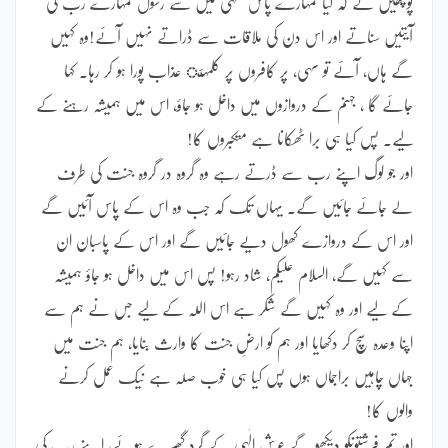
پوچھیں گے کہ کیا تمہارے پاس تمہی میں سے رسول تمہارے رب کی
آیتیں سناتے اور اس دن کی ملاقات سے ڈراتے نہیں آئے!وہ کہیں
گے ہاں، آئے تو سہی، پر کافروں پر کلمہئ عذاب پورا ہو کر رہا۔ کہا
جائے گا ، جہنم کے دروازوں میں داخل ہو جاؤ، اس میں ہمیشہ رہنے کے
لیے۔ پس کیا ہی برا ٹھکانا ہے متکبروں کا!
اور جو لوگ اپنے رب سے ڈرتے رہے وہ گروہ در گروہ جنت کی طرف
لے جائے جائیں گے۔ یہاں تک کہ جب وہ اس کے پاس آئیں گے
اور اس کے دروازے کھول دیے جائیں گے اور اس کے پاسبان ان
سے کہیں گے، السلام علیکم، شاد رہو! پس اس میں داخل ہو جاؤ ہمیشہ
کے لیے اور وہ کہیں گے شکر ہے اس اللہ کے لیے جس نے ہم سے
اپنا وعدہ سچ کر دکھایا اور ہم کو ارضِ جنت کا وارث بنایا، ہم جنت میں
جہاں چاہیں براجماں ہوں پس کیا ہی خوب صلہ ہے نیک عمل کرنے
والوں کا!
اور تم فرشتوںکو دیکھو گے عرشِ الٰہی کے گرد گھیرے ہوئے، اپنے رب کی