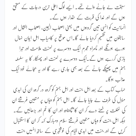
سبقت لے جانے والے تھے۔ ایسے لوگ اعلیٰ ترین درجات کے مستحق
ہوں گے اور خدا کی قربت کے حقدار ہوں گے۔
انسانیت کو انہی تین گروہوں میں یعنی اصحاب الیمین، اصحاب الشمال اور
سابقون میں تقسیم کردیا جائے گا۔اس موقع پر کامیاب اہل ایمان نہال
ہورہے ہوںگے اور نامراد مجرم ایک دوسرے پر لعنت ملامت اور تبرا
بازی کررہے ہوں گے۔ایک دوسرے پر لعنت اور پھٹکار کا یہ سلسلہ
جہنم میں پھینکے جانے کے بعد بھی جاری رہے گا اور یہ بجائے خود ایک
عذاب ہوگا۔
حساب کتاب کے بعد اہل جنت اور اہل جہنم کو گروہ در گروہ ان کی ابدی
منزل کی طرف لے جایا جائے گا۔ اہل جہنم کو وہاں پر متعین فرشتے ان
کی غفلت پر طعنے دے کر ان کا پچھتاوہ اور ان کا غم اور بڑھائیں گے۔
جبکہ اہل جنت کو وہاں متعین فرشتے سلام ومبارک کہہ کر ان کا استقبال
کریں گے اور جنت میں ابدی قیام کی خوشخبری کے ساتھ انہیں جنت