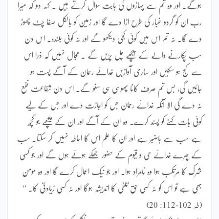
ہوگے۔ اور وہ تم سے پہاڑوں کی بابت سوال کرتے ہیں ۔ کہہ دو کہ میرا
رب ان کو گردو غبار کی طرح اڑا دے گا اور زمین کو بالکل صفا چٹ چھوڑ
دے گا۔ نہ تم اس میں کوئی کجی دیکھو گے اور نہ کوئی بلندہ۔ اس دن
سب پکارنے والے کے پیچھے چل پڑیں گے ۔ مجال نہیں کہ ذرا اس
سے کج ہو سکیں اور ساری آوازیں خدائے رحمان کے آگے پست ہو
جائیں گی، بس تم صرف کانا پھوسی ہی سنو گے۔ اس دن شفاعت نفع
نہ دے گی الا آنکہ خدائے رحمان جس کو اجازت دے اور جس کے لیے
کوئی بات کہنے کو پسند کرے۔ وہ ان کے آگے اور ان کے پیچھے جو کچھ
ہے سب سے باضبر ہے اور ان کا علم اس کا احاطہ نہیں کر سکتا۔ سب
کے چہرے خدائے حی و قیوم کے حضور جھکے ہوئے ہوں گے اور جو کسی
شرک کا مرتکب ہوا وہ نامراد ہوا۔ اور جو نیک اعمال کرے گا اور وہ مومن
بھی ہے تو اس کو نہ کسی حق تلفی کا اندیشہ ہوگا اور نہ کسی زیادتی کا۔ ”
(طہ 102-112: 20)