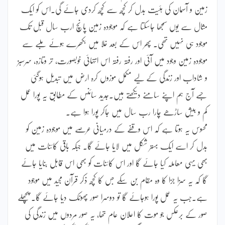
زمین و آسمان کی ہئیت بدل کر کچھ سے کچھ کردی جائے گی۔اس کو ایک
مثال سے یوں سمجھا جاسکتا ہے کہ موجودہ زمین پانچ ارب سال قبل تک
موجود ہی نہیں تھی۔ پھر اس کے بعد خلا میں بکھرے ہوئے ملبے سے
موجودہ زمین وجود میں آئی اور رفتہ رفتہ اس انتہائی خوبصورت، تر وتازہ، سرسبز
و شاداب اور زندگی کے لیے مکمل موزوں کرہ ارض میں تبدیل ہوگئی
جسے آج ہم اپنے سامنے دیکھتے ہیں۔جدید سائنس کے مطابق یہ پورا عمل
کم و بیش ساڑھے چارا رب سال میں جاکر پورا ہوا ہے۔
محسوس یہ ہوتا ہے کہ اس وقفے کے درمیانی عرصے میں موجودہ زمین کو
بدل کر اسے ایک بہتر شکل میں لایا جائے گا۔ جبکہ باقی کائنات میں
بھی یہی معاملہ کیا جائے گا اور اس کائنات کو بھی اس قابل بنایا جائے
گا کہ یہ سزا جزا کا وہ مقام بن سکے جس کا کچھ ذکر قرآن مجید میں موجود
ہے۔جب یہ عمل پورا ہوجائے گا تو دوسرا صور پھونک دیا جائے گا۔ پچھلے
صور کے برعکس جو موت کا اعلان عام تھا، یہ صور مردوں میں زندگی کی