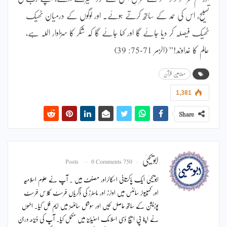
تسبیح، اس کی حمد کے ساتھ کرتے ہوئے۔ اور لوگوں کے درمیان ٹھیک
ٹھیک فیصلہ کر دیا جائے گا اور کہا جائے گا کہ شکر کا سزاوار اللہ ہے،
عالم کا خداوند!” (الزمر 71-75: 39)
مضامین قرآن
1,381
Share
ابویحییٰ
0 Comments
750 Posts
ابویحییٰ ایک پاکستانی اسکالراور مصنف ہیں ۔ آپ نے علوم اسلامیہ
اور کمپیوٹر سائنس میں اونرز اور ماسٹرز کی ڈگریاں فرسٹ کلاس فرسٹ
پوزیشن کے ساتھ حاصل کیں اور سوشل سائنسز میں ایم فل کیا۔ انہوں
نے اپنا پی ایچ ڈی اسلامک اسٹیڈیز میں مکمل کیا۔ آپ کی ڈیڑھ درجن