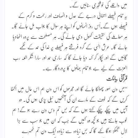
میں داخلے کی خوشخبری سنائیں گے۔
یہ تمام فیصلے انتہائی درجے کے عدل و انصاف اور رحمت و کرم کے
فیصلے ہوں گے۔اُس روز انسانوں کو اپنے ہر سوال کا جواب مل جائے گا۔
ہر معاملے کی حقیقت کھول دی جائے گی۔ ہر مصلحت سے پردہ اٹھادیا
جائے گا۔ عرش الٰہی کے گرد فرشتے ہر فیصلے پر خدا کی حمد کے نغمے
گائیں گے اور پکار کر کہہ دیا جائے گا کہ ساری حمد اور سارا شکر اللہ رب
العزت کے لیے ہے جو تمام جہانوں کا پروردگار ہے۔
قرآنی بیانات
”جس دن صور پھونکا جائے گا اور مجرموں کو اس دن ہم اس حال میں اکٹھا
کریں گے کہ خوف کے مارے ان کی آنکھیں نیلی پڑی ہوں گی۔ وہ
آپس میں چپکے چپکے کہتے ہوں گے کہ بس تم دس دن رہے ہو گے! ہم
خوب جانتے ہیں جو کچھ وہ کہیں گے جب کہ ان میں جو سب سے بڑا
لال بجھکڑ ہوگا کہے گا کہ بس زیادہ سے زیادہ ایک دن تم ٹھہرے