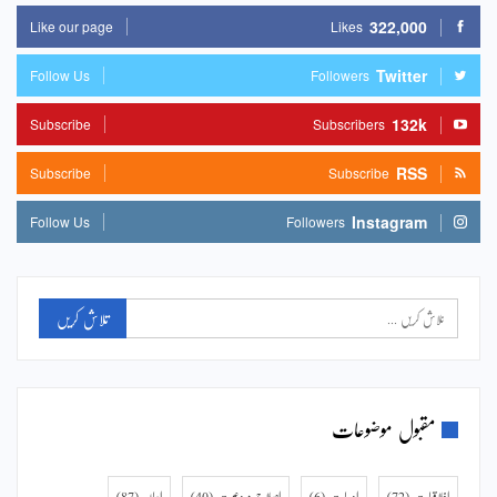
مقبول موضوعات
اخلاقیات
(72)
ادبیات
(6)
اصلاح و دعوت
(40)
ایمان
(87)
تعلیمی کورس
(11)
تعمیر شخصیت
(115)
خواتین و خانہ داری
(34)
سلسلہ روز و شب
(11)
سماجیات
(97)
سیر و سوانح
(14)
عبادات
(78)
فہم دین
(189)
قرآن
(2)
قرآنیات
(107)
متفرق
(64)
مضامین
(0)
ملکی و عالمی مسائل
(53)
میگزین
(159)
ویڈیوز
(27)
کتابیں
(28)