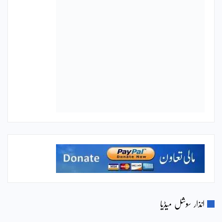
انذار سوشل میڈیا
322,000
Like our page
Likes
Twitter
Follow Us
Followers
132k
Subscribe
Subscribers
RSS
Subscribe
Subscribe
Instagram
Follow Us
Followers