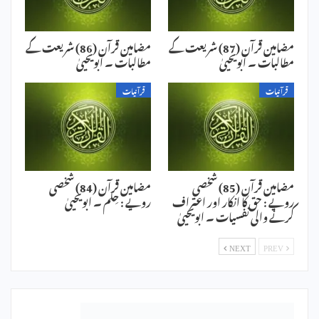
مضامین قرآن (87) شریعت کے
مضامین قرآن (86) شریعت کے
مطالبات ۔ ابویحییٰ
مطالبات ۔ ابویحییٰ
قرآنیات
قرآنیات
مضامین قرآن (85) شخصی
مضامین قرآن (84) شخصی
رویے : حق کا انکار اور اعتراف
رویے : حِلم ۔ ابویحییٰ
کرنے والی نفسیات ۔ ابویحییٰ
NEXT
PREV