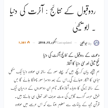
ردوقبول کے نتائج : آخرت کی دنیا
۔ ابو یحییٰ
Last updated
اکتوبر 15, 2018
1,381
By
ابویحییٰ
دعوت کے ردوقبول کے نتائج:آخرت کی دنیا
نفخ ثانی اور نئی دنیا کا آغاز
ہم پیچھے بیان کرچکے ہیں کہ پہلے صور کے ساتھ ہی موجودہ دنیا ایک مکمل
تباہی کا شکار ہوجائے گی۔اس کے بعد دوسرا صور پھونکا جائے گا جس
کے ساتھ زندگی کا دوبارہ آغازہوگا۔ تاہم ان دوصوروں کے درمیان ایک
طویل عرصہ گزرے گاجس کی مدت صرف اللہ تعالیٰ ہی جانتے ہیں۔
قرآن مجید کے بیانات سے معلوم ہوتا ہے کہ اس عرصے میں موجودہ