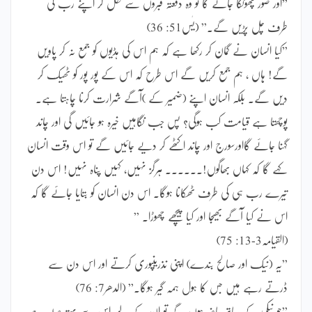
”اور صور پھونکا جائے گا تو وہ دفعتہ قبروں سے نکل کر اپنے رب کی
طرف چل پڑیں گے۔” (یٰس51: 36)
”کیا انسان نے گمان کر رکھا ہے کہ ہم اس کی ہڈیوں کو جمع نہ کر پاویں
گے! ہاں ، ہم جمع کریں گے اس طرح کہ اس کے پور پور کو ٹھیک کر
دیں گے۔ بلکہ انسان اپنے (ضمیر کے )آگے شرارت کرنا چاہتا ہے۔
پوچھتا ہے قیامت کب ہوگی؟ پس جب نگاہیں خیرہ ہو جائیں گی اور چاند
گہنا جائے گااورسورج اور چاند اکٹھے کر دیے جائیں گے تو اس وقت انسان
کہے گا کہ کہاں بھاگوں!۔۔۔۔۔۔ ہرگز نہیں، کہیں پناہ نہیں! اس دن
تیرے رب ہی کی طرف ٹھکانا ہوگا۔ اس دن انسان کو بتایا جائے گا کہ
اس نے کیا آگے بھیجا اور کیا پیچھے چھوڑا۔ ”
(القیامہ3-13: 75)
”یہ (نیک اور صالح بندے) اپنی نذریںپوری کرتے اور اس دن سے
ڈرتے رہے ہیں جس کا ہول ہمہ گیر ہوگا۔” (الدھر7: 76)
”جو نیکی کے ساتھ حاضر ہوں گے تو ان کے لیے اس سے بہتر صلہ ہے