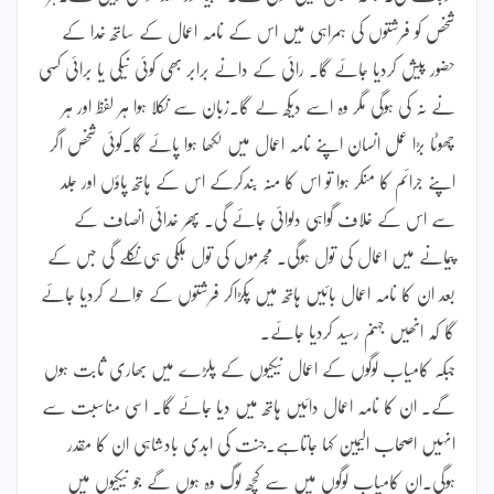
شخص کو فرشتوں کی ہمراہی میں اس کے نامہ اعمال کے ساتھ خدا کے
حضور پیش کردیا جائے گا۔ رائی کے دانے برابر بھی کوئی نیکی یا برائی کسی
نے نہ کی ہوگی مگر وہ اسے دیکھ لے گا۔زبان سے نکلا ہوا ہر لفظ اور ہر
چھوٹا بڑا عمل انسان اپنے نامہ اعمال میں لکھا ہوا پائے گا۔کوئی شخص اگر
اپنے جرائم کا منکر ہوا تو اس کا منہ بندکرکے اس کے ہاتھ پاؤں اور جلد
سے اس کے خلاف گواہی دلوائی جائے گی۔ پھر خدائی انصاف کے
پیمانے میں اعمال کی تول ہوگی۔ مجرموں کی تول ہلکی ہی نکلے گی جس کے
بعد ان کا نامہ اعمال بائیں ہاتھ میں پکڑاکر فرشتوں کے حوالے کردیا جائے
گا کہ انھیں جہنم رسید کردیا جائے۔
جبکہ کامیاب لوگوں کے اعمال نیکیوں کے پلڑے میں بھاری ثابت ہوں
گے۔ ان کا نامہ اعمال دائیں ہاتھ میں دیا جائے گا۔ اسی مناسبت سے
انہیں اصحاب الیمین کہا جاتاہے۔جنت کی ابدی بادشاہی ان کا مقدر
ہوگی۔ان کامیاب لوگوں میں سے کچھ لوگ وہ ہوں گے جو نیکیوں میں