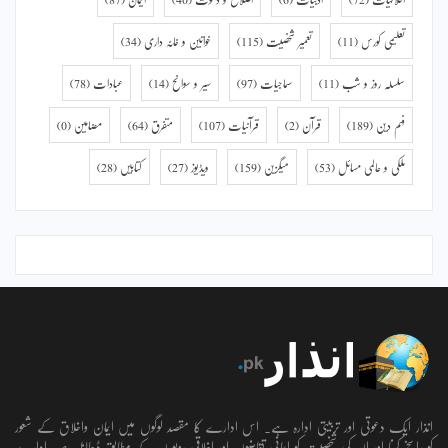
انذار ایک دعوتی اور تربیتی ادارہ ہے۔ اس ادارے کا مقصد لوگوں میں ایمان واخلاق کے شعور
کو راسخ کرنا اور ان کی شخصیت کو ایمانی تقاضوں اور اخلاقی رویو ں کے مطابق ڈھالنا ہے۔ ادارے
کے بانی ابویحییٰ ایک معروف ریسرچ اسکالر اور کئی کتابوں کے مصنف ہیں۔ ان کی زیر نگرانی
ایک ماہنامہ ’’انذار ‘‘کے نام سے شائع ہوتا ہے جس کے مضامین اس ویب سائٹ پر پڑھے
جاسکتے ہیں۔ ادارے کے تحت مختلف تربیتی کورسز بھی کرائے جاتے ہیں۔ حال ہی میں آن
لائن کورسز کا سلسلہ بھی شروع کیا گیا ہے۔ اللہ تعالٰی کے پیغام (ایمان و اخلاق، تعمیرِ شخصیت
اور فلاحِ آخرت) کو پھیلانے میں انذار کا ساتھ دیجئیے.
مالی تعاون