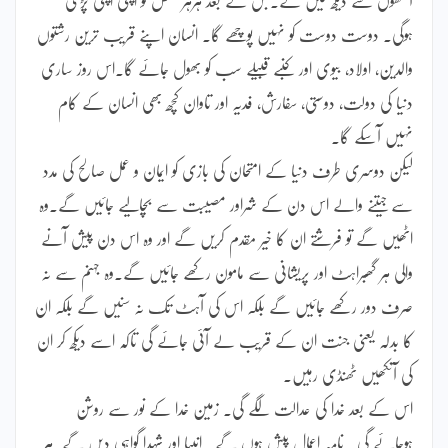
ہوگی۔ دوست دوست کو نہیں پوچھے گا۔ انسان اپنے قریب ترین رشتوں
والدین، اولاد، بیوی اور کنبے قبیلے سب کو بھول جائے گا۔اس روز ساری
دنیا کی دولت، دوستی، سفارش، فدیہ اور تاوان کچھ بھی انسان کے کام
نہیں آسکے گا۔
لیکن دوسری طرف دنیا کے امتحان کی بازی کو ایمان و عمل صالح کی مدد
سے جیتنے والے اس دن کے شراور مصیبت سے بچالیے جائیں گے۔وہ
اٹھیں گے تو فرشتے ان کا خیر مقدم کریں گے اور وہ اس دن پیش آنے
والی ہر گھبراہٹ اور پریشانی سے مامون رکھے جائیں گے۔وہ جہنم سے نہ
صرف دور رکھے جائیں گے بلکہ اس کی آہٹ تک نہ سنیں گے بلکہ ان
کا بدلہ یعنی جنت ان کے قریب لے آئی جائے گی تاکہ اسے دیکھ کر ان
کی آنکھیں ٹھنڈی رہیں۔
اس کے بعد خدا کی عدالت لگے گی۔ زمین خدا کے نور سے روشن
ہوجائے گی۔ نامہ اعمال پیش ہوں گے۔ انبیا اور شہدا گواہی دیں گے۔ہر