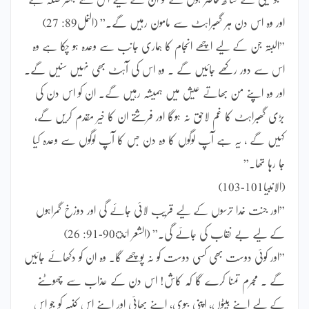
اور وہ اس دن ہر گھبراہٹ سے مامون رہیں گے۔” (النمل89: 27)
”البتہ جن کے لیے اچھے انجام کا ہماری جانب سے وعدہ ہو چکا ہے وہ
اس سے دور رکھے جائیں گے ۔ وہ اس کی آہٹ بھی نہیں سنیں گے۔
اور وہ اپنے من بھاتے عیش میں ہمیشہ رہیں گے۔ ان کو اس دن کی
بڑی گھبراہٹ کا غم لاحق نہ ہوگا اور فرشتے ان کا خیر مقدم کریں گے،
کہیں گے ، یہ ہے آپ لوگوں کا وہ دن جس کا آپ لوگوں سے وعدہ کیا
جا رہا تھا۔”
(الانبیا101-103)
”اور جنت خدا ترسوں کے لیے قریب لائی جائے گی اور دوزخ گمراہوں
کے لیے بے نقاب کی جائے گی۔” (الشعر ائ90-91: 26)
”اور کوئی دوست بھی کسی دوست کو نہ پوچھے گا۔ وہ ان کو دکھائے جائیں
گے ۔ مجرم تمنا کرے گا کہ کاش! اس دن کے عذاب سے چھوٹنے
کے لیے اپنے بیٹوں، اپنی بیوی، اپنے بھائی اور اپنے اس کنبہ کو جو اس