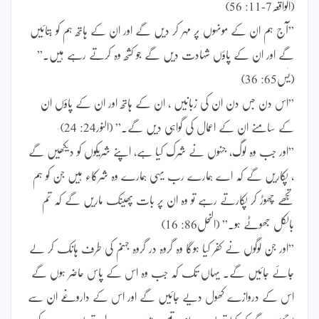
(الواقعہ7-11: 56)
”آج ہم ان کے مونہوں پر مہر کر دیں گے اور ان کے ہاتھ ہم کو بتائیں
گے اور ان کے پاؤں شہادت دیں گے جو کشھ وہ کرتے رہے ہیں۔”
(یٰس65: 36)
”اس دن جس دن ان کی زبانیں ، ان کے ہاتھ اور ان کے پاؤں ان
کے سامنے ان کے اعمال کی گواہی دیں گے۔” (النور24: 24)
”اور جب وہ لوگ، جنہوں نے شرک کیا ہے، اپنے شریکوں کو دیکھیں گے
، پکاریں گے کہ اے ہمارے رب یہی ہمارے وہ شرکاء ہیں جن کو ہم
تجھے چھوڑ کر پکارتے رہے تو وہ ان پر بات پھینک ماریں گے کہ تم
بالکل جھوٹے ہو۔” (النحل86: 16)
”اور جن لوگوں نے کفر کیا ہوگا وہ گروہ در گروہ جہنم کی طرف ہانک کر لے
جائے جائیں گے۔ یہاں تک کہ جب وہ اس کے پاس حاضر ہوں گے
اس کے دروازے کھول دیے جائیں گے اور اس کے داروغے ان سے