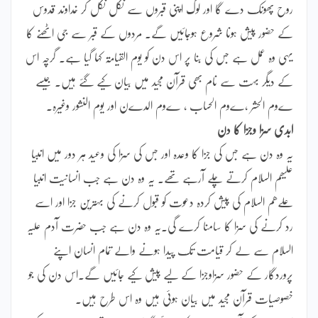
روح پھونک دے گا اور لوگ اپنی قبروں سے نکل نکل کر خداوند قدوس
کے حضور پیش ہونا شروع ہوجائیں گے۔ مردوں کے قبر سے جی اٹھنے کا
یہی وہ عمل ہے جس کی بنا پر اس دن کو یوم القیامۃ کہا گیا ہے۔ گرچہ اس
کے دیگر بہت سے نام بھی قرآن مجید میں بیان کیے گئے ہیں۔ جیسے
ےوم الحشر ،ےوم الحساب ، ےوم الدےن اور یوم النشور وغیرہ۔
ابدی سزا وجزا کا دن
یہ وہ دن ہے جس کی جزا کا وعدہ اور جس کی سزا کی وعید ہر دور میں انبیا
علیھم السلام کرتے چلے آرہے تھے۔ یہ وہ دن ہے جب انسانیت انبیا
علےھم السلام کی پیش کردہ دعوت کو قبول کرنے کی بہترین جزا اور اسے
رد کرنے کی سزا کا سامنا کرے گی۔یہ وہ دن ہے جب حضرت آدم علیہ
السلام سے لے کر قیامت تک پیدا ہونے والے تمام انسان اپنے
پروردگار کے حضور سزاوجزا کے لیے پیش کیے جائیں گے۔اس دن کی جو
خصوصیات قرآن مجید میں بیان ہوئی ہیں وہ اس طرح ہیں۔