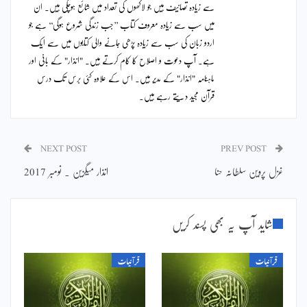
سے زیادہ تصانیف ہیں جو لاکھوں کی تعداد میں شائع ہوچکی ہیں۔ ان
میں سب سے زیادہ معروف کتاب ’’جب زندگی شروع ہوگی‘‘ ہے جو
اردو زبان کی سب سے زیادہ پڑھی جانے والی کتابوں میں سے ایک
ہے۔ آپ دعوت و اصلاح کا کام کرتے ہیں۔ "انذار" کے بانی اور
ماہنامہ "انذار" کے مدیر ہیں۔ اس کے علاوہ کئی برس تک درس
قرآن مجید دیتے رہے ہیں۔
NEXT POST
PREV POST
غزل پروین سلطانہ حنا
انذار میگزین ۔ نومبر 2017
شاید آپ یہ بھی پسند کریں
قرآنیات
قرآنیات