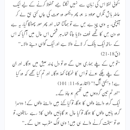
”کوئی لفظ اس کی زبان سے نہیں نکلتا جسے محفوظ کرنے کے لیے ایک
حاضر باش نگراں موجود نہ ہو، پھر دیکھو، وہ موت کی جاں کنی حق لے کر
آپہنچی، یہ وہی چیز ہے جس سے تو بھاگتا تھا۔ اور پھر صور پھونکا گیا، یہ ہے
وہ دن جس کا تجھے خوف دلایا جاتا تھا۔ہر شخص اس حال میں آ گیا کہ اس
کے ساتھ ایک ہانک کر لانے والا ہے اور ایک گواہی دینے والا۔”
(ق18-21)
”تو جس کے پلے بھاری ہوں گے وہ تو دل پسند عیش میں ہوگا۔ اور جن
کے پلے ہلکے ہوئے تو اس کا ٹھکانا کھڈ ہوگا۔ اور تم کیا سمجھے کہ وہ کیا
ہے! دہکتی آگ!” (القارعہ6-11: 101)
”اور تم تین گروہوں میں تقسیم ہو جاؤ گے۔
ایک گروہ داہنے والوں کا ہوگا، تو کیا کہنے ہیں داہنے والوں کے! دوسرا
گروہ بائیں والوں کا ہوگا، تو کیا حال ہو گابائیں والوں کا! رہے سابقون، تو
وہ تو سبقت کرنے والے ہی ہیں! وہی لوگ مقرب ہوں گے۔”