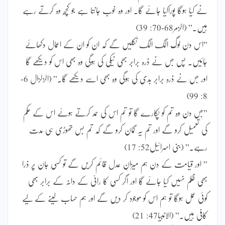
نے کیا ہوگا پوراکیا جائے گا۔ اور وہ خوب جانتا ہے جو کچھ وہ کرتے رہے
ہیں۔” (الزمر68-70: 39)
”اس دن لوگ الگ الگ نکلیں گے کہ ان کو ان کے اعمال دکھائے
جائیں۔ پس جس نے ذرہ برابر بھی نیکی کی ہوگی وہ بھی اس کو دیکھے گا
اور جس نے ذرہ برابر بدی کی ہوگی وہ بھی اسے دیکھے گا۔” (الزلزال 6-
8: 99)
”جس دن وہ تم کو پکارے گا تو تم اس کی حمد کرتے ہوئے اس کے حکم
کی تعمیل کرو گے اور تم یہ گمان کرو گے کہ تم بس تھوڑی ہی مدت
رہے۔” (بنی اسرائیل52: 17)
” اور قیامت کے دن ہم میزانِ عدل قائم کریں گے تو کسی جان پر ذرا
بھی ظلم نہیں کیا جائے گا اور اگر کسی کا رائی کے دانہ کے برابر بھی
کوئی عمل ہوگا تو ہم اس کو موجود کر دیں گے اور ہم حساب لینے کے لیے
کافی ہیں۔” (الانبیا47: 21)