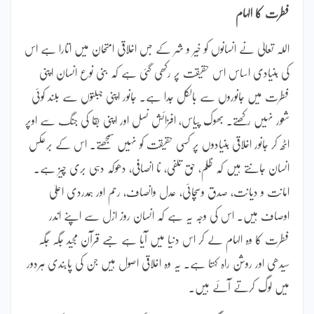
فطرت کا الہام
اللہ تعالیٰ نے انسانوں کو خیر و شر کے جس اخلاقی امتحان میں اتارا ہے اس
کی بنیادی اساس اس حقیقت پر رکھی گئی ہے کہ بنی نوع انسان اپنی
فطرت میں جانوروں سے بالکل جدا ہے۔ جانور اپنی جبلتوں سے بلند کوئی
شعور نہیں رکھتے۔ بھوک پیاس، افزائش نسل اور اپنی بقا کی جنگ سے اوپر
اٹھ کر جانور اخلاقی بنیادوں پر کسی حقیقت کو نہیں سمجھتے۔ اس کے برعکس
انسان جانتے ہیں کہ ظلم، حق تلفی، نا انصافی، دھوکہ دہی بری چیز ہے۔
امانت و دیانت، صدق وسچائی، عدل وانصاف، رحم اور ہمدردی اعلیٰ
اوصاف ہیں۔ اس کی وجہ یہ ہے کہ انسان روز ازل سے اپنے اندر
فطرت کا وہ الہام لے کر اس دنیا میں آیا ہے جسے قرآن مجید جگہ جگہ
سیدھی اور روشن راہ کہتا ہے۔ یہ وہ اخلاقی اصول ہیں جن کی پابندی ہردور
میں لوگ کرتے آئے ہیں۔