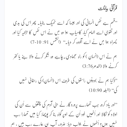
قرآنی بیانات
’’قسم ہے نفس انسانی کی اور جیسا کہ اسے ٹھیک بنایا۔ پھر اس کی بدی
اور تقویٰ اسے الہام کیا، کامیاب ہوا وہ جس نے اس نفس کا تزکیہ کیا اور
نامراد ہوا جس نے اسے آلودہ کر دیا۔‘‘ (الشمس 91: 10-7)
ہم نے اس (انسان ) کو راہ سجھادی۔چاہے وہ شکر کرنے والا بنے یا کفر
کرنے والا (الدھر3:76)
’’(کیا ہم نے )دونوں راستوں کی طرف اس (انسان) کی رہنمائی نہیں
کی‘‘ (البلد 10:90)
’’اور یاد کرو، جب تمھارے پروردگار نے بنی آدم کی پشتوں سے اُن کی
اولاد کو نکالا اور اُنھیں خود اُن کے اوپر گواہ بنا کر پوچھا: کیا میں تمھارا رب
نہیں ہوں؟ اُنھوں نے جواب دیا: ضرور، آپ ہی ہمارے رب ہیں ، ہم