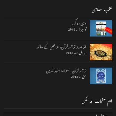
منتخب مضامین
وہی رہ گزر
نومبر 10, 2019
خلاصہ و ترجمہ قرآن، ابو یحییٰ کے ساتھ
اپریل 23, 2018
ترجمہ قرآن – مولانا وحیدالّدیں
مئی 5, 2018
اہم صفحات اور لنکس