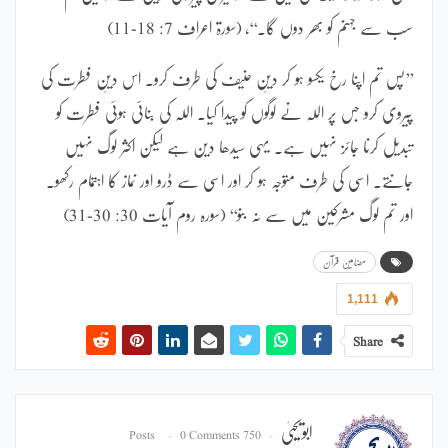
سب سے جہنم کو بھر دوں گا۔‘‘، (سورۃ اعراف 7: 18-11)
’’پس تم اپنا رخ یکسو ہو کر دینِ حنیف کی طرف کرو۔ اس دینِ فطرت کی
پیروی کرو جس پر اللہ نے لوگوں کو پیدا کیا۔ اللہ کی بنائی ہوئی فطرت کو
تبدیل کرنا جائز نہیں ہے۔ یہی سیدھا دین ہے لیکن اکثر لوگ نہیں
جانتے۔ اسی کی طرف متوجہ ہو کر اور اسی سے ڈرو اور نماز کا اہتمام رکھو۔
اور تم لوگ مشرکین میں سے نہ بنو‘‘ (سورہ روم آیات 30: 30-31)
مضامین قرآن
1,111
Share
ابویحییٰ
0 Comments
750 Posts