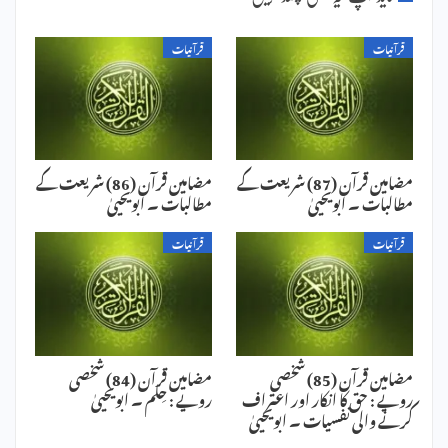
قرآنیات
قرآنیات
مضامین قرآن (87) شریعت کے
مضامین قرآن (86) شریعت کے
مطالبات ۔ ابویحییٰ
مطالبات ۔ ابویحییٰ
قرآنیات
قرآنیات
مضامین قرآن (85) شخصی
مضامین قرآن (84) شخصی
رویے : حق کا انکار اور اعتراف
رویے : حِلم ۔ ابویحییٰ
کرنے والی نفسیات ۔ ابویحییٰ