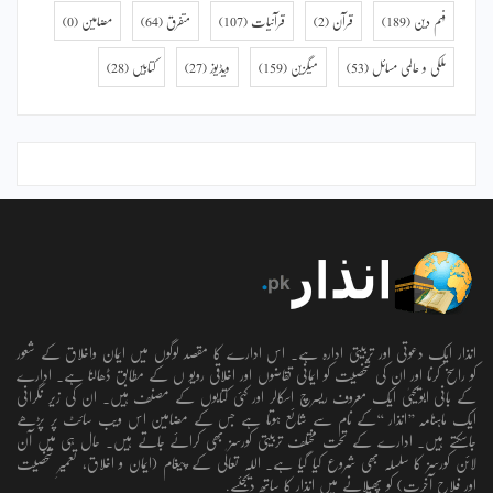
فہم دین
(189)
قرآن
(2)
قرآنیات
(107)
متفرق
(64)
مضامین
(0)
ملکی و عالمی مسائل
(53)
میگزین
(159)
ویڈیوز
(27)
کتابیں
(28)
انذار ایک دعوتی اور تربیتی ادارہ ہے۔ اس ادارے کا مقصد لوگوں میں ایمان واخلاق کے شعور
کو راسخ کرنا اور ان کی شخصیت کو ایمانی تقاضوں اور اخلاقی رویو ں کے مطابق ڈھالنا ہے۔ ادارے
کے بانی ابویحییٰ ایک معروف ریسرچ اسکالر اور کئی کتابوں کے مصنف ہیں۔ ان کی زیر نگرانی
ایک ماہنامہ ’’انذار ‘‘کے نام سے شائع ہوتا ہے جس کے مضامین اس ویب سائٹ پر پڑھے
جاسکتے ہیں۔ ادارے کے تحت مختلف تربیتی کورسز بھی کرائے جاتے ہیں۔ حال ہی میں آن
لائن کورسز کا سلسلہ بھی شروع کیا گیا ہے۔ اللہ تعالٰی کے پیغام (ایمان و اخلاق، تعمیرِ شخصیت
اور فلاحِ آخرت) کو پھیلانے میں انذار کا ساتھ دیجئیے.