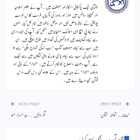
ابویحییٰ ایک پاکستانی اسکالراور مصنف ہیں ۔ آپ نے علوم اسلامیہ
اور کمپیوٹر سائنس میں اونرز اور ماسٹرز کی ڈگریاں فرسٹ کلاس فرسٹ
پوزیشن کے ساتھ حاصل کیں اور سوشل سائنسز میں ایم فل کیا۔ انہوں
نے اپنا پی ایچ ڈی اسلامک اسٹیڈیز میں مکمل کیا۔ آپ کی ڈیڑھ درجن
سے زیادہ تصانیف ہیں جو لاکھوں کی تعداد میں شائع ہوچکی ہیں۔ ان
میں سب سے زیادہ معروف کتاب ’’جب زندگی شروع ہوگی‘‘ ہے جو
اردو زبان کی سب سے زیادہ پڑھی جانے والی کتابوں میں سے ایک
ہے۔ آپ دعوت و اصلاح کا کام کرتے ہیں۔ "انذار" کے بانی اور
ماہنامہ "انذار" کے مدیر ہیں۔ اس کے علاوہ کئی برس تک درس
قرآن مجید دیتے رہے ہیں۔
NEXT POST
PREV POST
نیت ۔ شمائلہ عثمان
آؤ روئیں ۔ سید اسرار احمد
شاید آپ یہ بھی پسند کریں