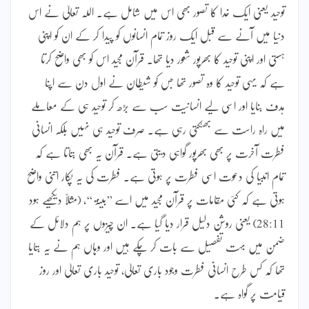
توحید یعنی ایک خدا کا تصور بھی اس میں شامل ہے۔ اللہ تعالیٰ نے اس
دنیا میں آنے سے قبل ایک روز تمام انسانوں کو پیدا کر کے ان کو اپنی
ہستی اور اپنی توحید کا بھرپور شعور دیا تھا۔ قرآن مجید اس کو بھی واضح کرتا
ہے کہ یہی توحید کا وہ تصور تھا جس کو شیطان نے اول دن سے اپنا
ہدف بنایا اور اسی لیے انسانیت سب سے بڑھ کر توحید ہی کے معاملے
میں راہ راست سے بھٹکتی رہی ہے۔ صرف توحید ہی نہیں بلکہ انسانی
فطرت آخرت پر بھی بھرپور گواہی دیتی ہے۔ قرآن یہ بھی بتاتا ہے کہ
تمام انبیا کی دعوت اسی فطرت پر ہوتی ہے۔ فطرت کی یہ پکار اتنی واضح
ہوتی ہے کہ کئی مقامات پر قرآن مجید میں اسے ’’بینۃ ‘‘، (مثلاً دیکھیے ہود
28:11) یعنی روشن دلیل قرار دیا گیا ہے۔ ان چیزوں پر ہم دلائل کے
ضمن میں بہت تفصیل سے بات کر چکے ہیں اور وہاں ہم نے یہ بتایا
تھا کہ کس طرح انسانی فطرت وجود باری تعالیٰ، توحید باری تعالیٰ اور روز
قیامت پر گواہ ہے۔