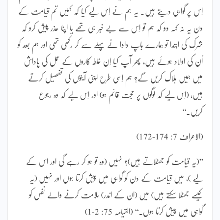
اِس پر گواہی دیتے ہیں۔ یہ ہم نے اِس لیے کیا کہ کہیں تم قیامت کے
دن یہ نہ کہہ دو کہ ہم تو اِس سے بے خبر ہی تھے یا اپنا عذر پیش کرو کہ
شرک کی ابتدا تو ہمارے باپ دادا نے پہلے سے کر رکھی تھی اور ہم بعد کو
اُن کی اولاد ہوئے ہیں، پھر آپ کیا اِن غلط کاروں کے عمل کی پاداش
میں ہمیں ہلاک کریں گے؟ ہم اِسی طرح اپنی آیتوں کی تفصیل کرتے
ہیں، (اِس لیے کہ لوگوں پر حجت قائم ہو) اور اِس لیے کہ وہ رجوع
کریں۔‘‘
(الاعراف 7: 174-172)
’’(یہ قیامت کو جھٹلاتے ہیں)؟ نہیں (وہ تو ہو کر رہے گی اور اس کے
لیے )، میں قیامت کے دن کو گواہی میں پیش کرتا ہوں اور نہیں (یہ
کیسے جھٹلا سکتے ہیں) میں (ان کے اندر) ملامت کرنے والے نفس کو
گواہی میں پیش کرتا ہوں۔‘‘ (القیامہ 75: 2-1)