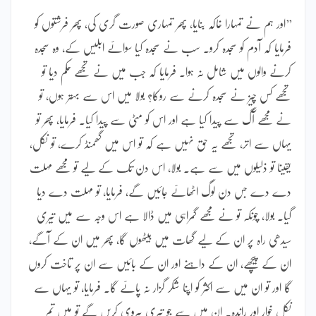
’’اور ہم نے تمہارا خاکہ بنایا، پھر تمہاری صورت گری کی، پھر فرشتوں کو
فرمایا کہ آدم کو سجدہ کرو۔ سب نے سجدہ کیا سوائے ابلیس کے، وہ سجدہ
کرنے والوں میں شامل نہ ہوا۔ فرمایا کہ جب میں نے تجھے حکم دیا تو
تجھے کس چیز نے سجدہ کرنے سے روکا؟ بولا میں اس سے بہتر ہوں، تو
نے مجھے آگ سے پیدا کیا ہے اور اس کو مٹی سے پیدا کیا۔ فرمایا، پھر تو
یہاں سے اتر، تجھے یہ حق نہیں ہے کہ تو اس میں گھمنڈ کرے، تو نکل،
یقینا تو ذلیلوں میں سے ہے۔ بولا، اس دن تک کے لیے تو مجھے مہلت
دے دے جس دن لوگ اٹھائے جائیں گے، فرمایا، تو مہلت دے دیا
گیا۔ بولا، چونکہ تو نے مجھے گمراہی میں ڈالا ہے اس وجہ سے میں تیری
سیدھی راہ پر ان کے لیے گھات میں بیٹھوں گا، پھر میں ان کے آگے،
ان کے پیچھے، ان کے داہنے اور ان کے بائیں سے ان پر تاخت کروں
گا اور تو ان میں سے اکثر کو اپنا شکر گزار نہ پائے گا۔ فرمایا، تو یہاں سے
نکل خوار اور راندہ۔ ان میں سے جو تیری پیروی کریں گے تو میں تم