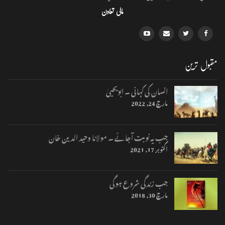
مالی تعاون
مقبول ترین
انسان کی کہانی ۔ ابویحییٰ
مارچ 24, 2022
جب یہ نوبت آجائے ۔ مولانا وحید الدین خان
اکتوبر 17, 2021
جب زندگی شروع ہوگی
مارچ 30, 2018