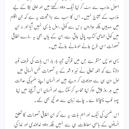
اصول مذہب سے ہٹ کر اپنا ایک وجود رکھتے ہیں اور اپنی بقا کے لیے
مذہب کے محتاج نہیں۔ اس کا سب سے بڑا ثبوت یہ ہے کہ جن اقوام
میں صدیوں بلکہ ہزاروں برس سے کوئی رسول یا نبی نہیں آیا اور نہ ان
میں کوئی الہامی کتاب پائی جاتی ہے، ان کے ہاں بھی یہ سارے اخلاقی
تصورات اسی طرح جانے اورمانے جاتے ہیں۔
یہی وہ پس منظر ہے جس میں قرآن مجید بار بار اس بات کی طرف توجہ
دلاتا ہے کہ اللہ تعالیٰ نے خیر و شر کے یہ تصورات نفس انسانی میں
اول دن ہی سے ودیعت کر دیے ہیں اور انسان اپنے ضمیرکی عدالت
میں ہر روز پیش ہوکر اپنا محاسبہ کرسکتا ہے اور انسان اس آئینے میں اپنا
چہرہ خوب پہچانتا ہے۔ چاہے زبان سے وہ کچھ بھی کہے۔
اس ضمن کی ایک اور اہم بات یہ ہے کہ ان اخلاقی تصورات کا تعلق
انسانوں کے باہمی معاملات ہی سے نہیں بلکہ وجود خداوندی اور خدا کی