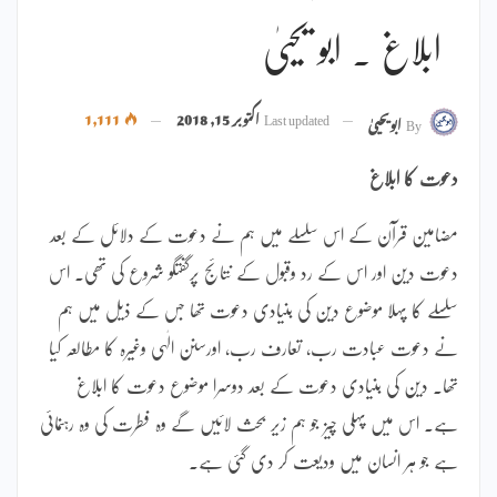
ابلاغ ۔ ابو یحییٰ
Last updated
اکتوبر 15, 2018
1,111
By
ابویحییٰ
دعوت کا ابلاغ
مضامین قرآن کے اس سلسلے میں ہم نے دعوت کے دلائل کے بعد
دعوت دین اور اس کے رد وقبول کے نتائج پرگفتگو شروع کی تھی۔ اس
سلسلے کا پہلا موضوع دین کی بنیادی دعوت تھا جس کے ذیل میں ہم
نے دعوت عبادت رب، تعارف رب، اورسنن الٰہی وغیرہ کا مطالعہ کیا
تھا۔ دین کی بنیادی دعوت کے بعد دوسرا موضوع دعوت کا ابلاغ
ہے۔ اس میں پہلی چیز جو ہم زیر بحث لائیں گے وہ فطرت کی وہ رہنمائی
ہے جو ہر انسان میں ودیعت کر دی گئی ہے۔