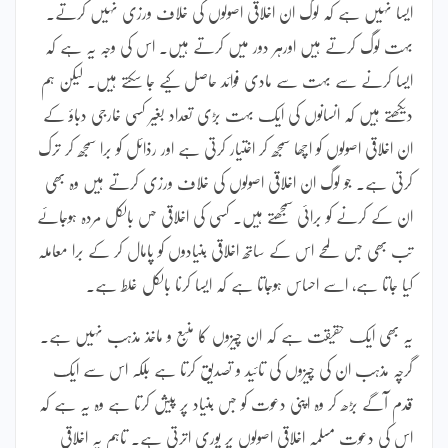
ایسا نہیں ہے کہ لوگ ان اخلاقی اصولوں کی خلاف ورزی نہیں کرتے۔
بہت لوگ کرتے ہیں اورہر دور میں کرتے ہیں۔ اس کی وجہ یہ ہے کہ
ایسا کرنے سے بہت سے مادی فوائد حاصل کیے جا سکتے ہیں۔ لیکن ہم
دیکھتے ہیں کہ انسانوں کی ایک بہت بڑی تعداد بغیر کسی خارجی دباؤ کے
ان اخلاقی اصولوں کو اچھا سمجھ کر اختیار کرتی ہے اور رذائل کو برا سمجھ کر ترک
کرتی ہے۔ جو لوگ ان اخلاقی اصولوں کی خلاف ورزی کرتے ہیں وہ بھی
ان کے کرنے کو برائی سمجھتے ہیں۔ کسی کی اخلاقی حس بالکل مردہ ہوجائے
تب بھی جس لمحے اس کے ساتھ اخلاقی بنیادوں کو پامال کر کے برا معاملہ
کیا جاتا ہے، اسے احساس ہوجاتا ہے کہ ایسا کرنا بالکل غلط ہے۔
یہ بھی ایک حقیقت ہے کہ ان چیزوں کا منبع و ماخذ مذہب نہیں ہے۔
گرچہ مذہب ان کی چیزوں کی تائید و تصدیق کرتا ہے بلکہ اس سے ایک
قدم آگے بڑھ کر وہ اپنی دعوت کو جس بنیاد پر پیش کرتا ہے وہ یہ ہے کہ
اس کی دعوت مسلمہ اخلاقی اصولوں پر پوری اترتی ہے۔ تاہم یہ اخلاقی