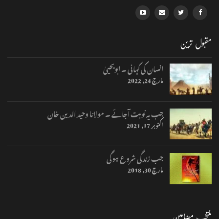
مقبول ترین
انسان کی کہانی ۔ ابویحییٰ
مارچ 24, 2022
جب یہ نوبت آجائے ۔ مولانا وحید الدین خان
اکتوبر 17, 2021
جب زندگی شروع ہوگی
مارچ 30, 2018
منتخب مضامین