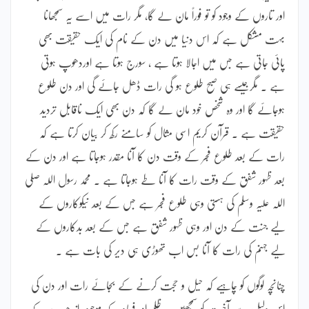
اور تاروں کے وجود کو تو فوراً مان لے گا، مگر رات میں اسے یہ سمجھانا
بہت مشکل ہے کہ اس دنیا میں دن کے نام کی ایک حقیقت بھی
پائی جاتی ہے جس میں اجالا ہوتا ہے ، سورج ہوتا ہے اوردھوپ ہوتی
ہے ۔ مگرجیسے ہی صبح طلوع ہو گی رات ڈھل جائے گی اور دن طلوع
ہوجائے گا اور وہ شخص خود مان لے گا کہ دن بھی ایک ناقابل تردید
حقیقت ہے ۔ قرآن کریم اسی مثال کو سامنے رکھ کر بیان کرتا ہے کہ
رات کے بعد طلوع فجر کے وقت دن کا آنا مقدر ہوجاتا ہے اور دن کے
بعد ظہور شفق کے وقت رات کا آنا طے ہوجاتا ہے ۔ محمد رسول اللہ صلی
اللہ علیہ وسلم کی ہستی وہی طلوع فجر ہے جس کے بعد نیکوکاروں کے
لیے جنت کے دن اور وہی ظہور شفق ہے جس کے بعد بدکاروں کے
لیے جہنم کی رات کا آنا بس اب تھوڑی ہی دیر کی بات ہے ۔
چنانچہ لوگوں کو چاہیے کہ حیل و حجت کرنے کے بجائے رات اور دن کی
اس دلیل سے آخرت کو سمجھیں ۔ ظلم اور فساد کے موجودہ اندھیرے کے