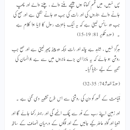
پس نہیں، میں قسم کھاتا ہوں پیچھے ہٹنے والے ، چلنے والے اور چھپ
جانے والے ستاروں کی اور رات کی جب وہ جانے لگتی ہے اور صبح کی
جب وہ سانس لیتی ہے کہ یہ ایک باعزت رسول کا لایا ہوا کلام ہے
۔ (سورہ تکویر 81: 19-15)
ہرگز نہیں ، شاہد ہے چاند اور رات جبکہ وہ پیٹھ پھیر لیتی ہے اور صبح جب
روشن ہو جائے کہ یہ ماجرا ان بڑے ماجروں میں سے ہے جو انسان کی
تنبیہ کے لیے سنایا گیا۔
(سورۃ المدثر74: 35-32)
ْٰقیامت کے ظہور کو دن کی روشنی سے اس طرح تشبیہ دی گئی ہے ۔
اور زمین اپنے رب کے نور سے چمک اٹھے گی اور رجسٹر رکھا جائے گا اور
انبیا اور گواہ حاضر کیے جائیں گے اور لوگوں کے درمیان انصاف کے ساتھ