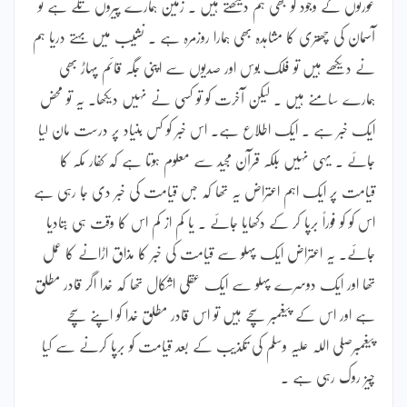
عورتوں کے وجود کو بھی ہم دیکھتے ہیں ۔ زمین ہمارے پیروں تلے ہے تو
آسمان کی چھتری کا مشاہدہ بھی ہمارا روزمرہ ہے ۔ نشیب میں بہتے دریا ہم
نے دیکھے ہیں تو فلک بوس اور صدیوں سے اپنی جگہ قائم پہاڑ بھی
ہمارے سامنے ہیں ۔ لیکن آخرت کو تو کسی نے نہیں دیکھا۔ یہ تو محض
ایک خبر ہے ۔ ایک اطلاع ہے۔ اس خبر کو کس بنیاد پر درست مان لیا
جائے ۔ یہی نہیں بلکہ قرآن مجید سے معلوم ہوتا ہے کہ کفار مکہ کا
قیامت پر ایک اہم اعتراض یہ تھا کہ جس قیامت کی خبر دی جا رہی ہے
اس کو کو فوراً برپا کر کے دکھایا جائے ۔ یا کم از کم اس کا وقت ہی بتادیا
جائے۔ یہ اعتراض ایک پہلو سے قیامت کی خبر کا مذاق اڑانے کا عمل
تھا اور ایک دوسرے پہلو سے ایک عقلی اشکال تھا کہ خدا اگر قادر مطلق
ہے اور اس کے پیغمبر سچے ہیں تو اس قادر مطلق خدا کو اپنے سچے
پیغمبرصلی اللہ علیہ وسلم کی تکذیب کے بعد قیامت کو برپا کرنے سے کیا
چیز روک رہی ہے ۔