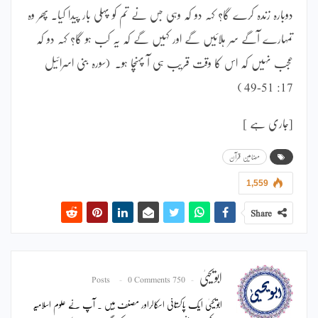
دوبارہ زندہ کرے گا؟ کہہ دو کہ وہی جس نے تم کو پہلی بار پیدا کیا۔ پھر وہ
تمہارے آگے سر ہلائیں گے اور کہیں گے کہ یہ کب ہو گا؟ کہہ دو کہ
عجب نہیں کہ اس کا وقت قریب ہی آ پہنچا ہو۔ (سورہ بنی اسرائیل
17: 51-49 )
[جاری ہے ]
مضامین قرآن
1,559
Share
ابویحییٰ
0 Comments
750 Posts
ابویحییٰ ایک پاکستانی اسکالراور مصنف ہیں ۔ آپ نے علوم اسلامیہ