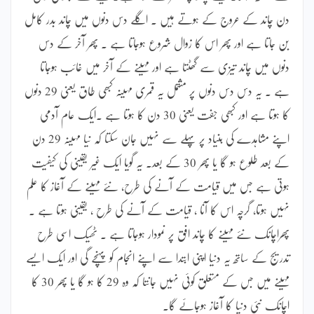
دن چاند کے عروج کے ہوتے ہیں ۔ اگلے دس دنوں میں چاند بدر کامل
بن جاتا ہے اور پھر اس کا زوال شروع ہوجاتا ہے ۔ پھر آخر کے دس
دنوں میں چاند تیزی سے گھٹتا ہے اور مہینے کے آخر میں غائب ہوجاتا
ہے ۔ یہ دس دس دنوں پر مشتمل یہ قمری مہینہ کبھی طاق یعنی 29 دنوں
کا ہوتا ہے اور کبھی جفت یعنی 30 دن کا ہوتا ہے ۔ایک عام آدمی
اپنے مشاہدے کی بنیاد پر پہلے سے نہیں جان سکتا کہ نیا مہینہ 29 دن
کے بعد طلوع ہو گا یا پھر 30 کے بعد۔ یہ گویا ایک غیر یقینی کی کیفیت
ہوتی ہے جس میں قیامت کے آنے کی طرح، نئے مہینے کے آغاز کا علم
نہیں ہوتا، گرچہ اس کا آنا ، قیامت کے آنے کی طرح ، یقینی ہوتا ہے ۔
پھراچانک نئے مہینے کا چاند افق پر نمودار ہوجاتا ہے ۔ ٹھیک اسی طرح
تدریج کے ساتھ یہ دنیا اپنی ابتدا سے اپنے انجام کو پہنچے گی اور ایک ایسے
مہینے میں جس کے متعلق کوئی نہیں جانتا کہ وہ 29 کا ہو گا یا پھر 30 کا
اچانک نئی دنیا کا آغاز ہوجائے گا۔