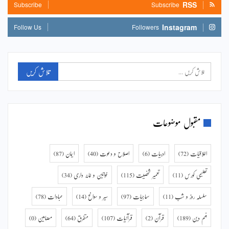
RSS
Subscribe
Subscribe
Instagram
Follow Us
Followers
مقبول موضوعات
اخلاقیات
(72)
ادبیات
(6)
اصلاح و دعوت
(40)
ایمان
(87)
تعلیمی کورس
(11)
تعمیر شخصیت
(115)
خواتین و خانہ داری
(34)
سلسلہ روز و شب
(11)
سماجیات
(97)
سیر و سوانح
(14)
عبادات
(78)
فہم دین
(189)
قرآن
(2)
قرآنیات
(107)
متفرق
(64)
مضامین
(0)