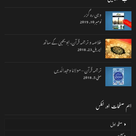
وہی رہ گزر
نومبر 10, 2019
خلاصہ و ترجمہ قرآن، ابو یحییٰ کے ساتھ
اپریل 23, 2018
ترجمہ قرآن – مولانا وحیدالّدیں
مئی 5, 2018
اہم صفحات اور لنکس
صفحۂ اول