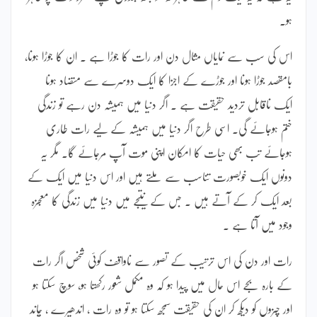
ہو۔
اس کی سب سے نمایاں مثال دن اور رات کا جوڑا ہے ۔ ان کا جوڑا ہونا،
بامقصد جوڑا ہونا اور جوڑے کے اجزا کا ایک دوسرے سے متضاد ہونا
ایک ناقابل تردید حقیقت ہے ۔ اگر دنیا میں ہمیشہ دن رہے تو زندگی
ختم ہوجائے گی۔ اسی طرح اگر دنیا میں ہمیشہ کے لیے رات طاری
ہوجائے تب بھی حیات کا امکان اپنی موت آپ مرجائے گا۔ مگر یہ
دونوں ایک خوبصورت تناسب سے ملتے ہیں اور اس دنیا میں ایک کے
بعد ایک کر کے آتے ہیں ۔ جس کے نتیجے میں دنیا میں زندگی کا معجزہ
وجود میں آتا ہے ۔
رات اور دن کی اس ترتیب کے تصور سے ناواقف کوئی شخص اگر رات
کے بارہ بجے اس حال میں پیدا ہو کہ وہ مکمل شعور رکھتا ہو، سوچ سکتا ہو
اور چیزوں کو دیکھ کر ان کی حقیقت سمجھ سکتا ہو تو وہ رات ، اندھیرے ، چاند