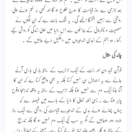
بعد لازمی ہے روز قیامت کا سورج طلوع ہو گا اور کبھی نہ ختم ہونے والی
روشنی سے زمین جگمگا اٹھے گی۔ یہ الگ بات ہے کہ جن لوگوں نے
معصیت و نافرمانی کے چراغوں سے اِس دنیا میں اپنی زندگی کو روشن کیے
رکھا ، وہ جہنم کے ابدی اندھیروں میں دھکیل دیے جائیں گے ۔
چاند کی مثال
قرآن مجید دن اور رات کے ایک ترتریب کے ساتھ باری باری آنے
جانے سے یہ استدلال ہی نہیں کرتا بلکہ یہ بھی واضح کرتا ہے کہ ان کا
آنا جانا ایک دم سے نہیں ہوتا بلکہ ترتیب کے ساتھ یہ واقعہ تدریجاً وقوع
پذیر ہوتا ہے ۔ یہی اللہ تعالیٰ کا دنیا کے بارے میں فیصلہ ہے کہ
یہاں چھائے ہوئے بدی کے اندھیرے قیامت کی روشنی سے ایک روز
ضرور دور ہوجائیں گے مگر یہ سب کچھ ایک دم نہیں ہو گا بلکہ تدریج
کے ساتھ ہو گا۔ جیسے چاند اپنا سفر طے کرتا ہے۔ مہینے کے ابتدائی دس