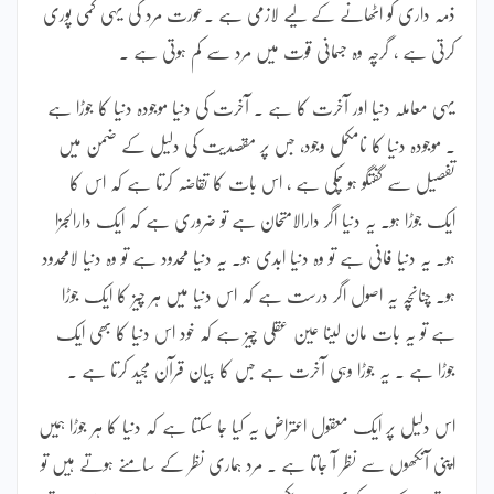
ذمہ داری کو اٹھانے کے لیے لازمی ہے ۔عورت مرد کی یہی کمی پوری
کرتی ہے ، گرچہ وہ جسمانی قوت میں مرد سے کم ہوتی ہے ۔
یہی معاملہ دنیا اور آخرت کا ہے ۔ آخرت کی دنیا موجودہ دنیا کا جوڑا ہے
۔ موجودہ دنیا کا نامکمل وجود، جس پر مقصدیت کی دلیل کے ضمن میں
تفصیل سے گفتگو ہو چکی ہے ، اس بات کا تقاضہ کرتا ہے کہ اس کا
ایک جوڑا ہو۔ یہ دنیا اگر دارالامتحان ہے تو ضروری ہے کہ ایک دارالجزا
ہو۔ یہ دنیا فانی ہے تو وہ دنیا ابدی ہو۔ یہ دنیا محدود ہے تو وہ دنیا لامحدود
ہو۔ چنانچہ یہ اصول اگر درست ہے کہ اس دنیا میں ہر چیز کا ایک جوڑا
ہے تو یہ بات مان لینا عین عقلی چیز ہے کہ خود اس دنیا کا بھی ایک
جوڑا ہے ۔ یہ جوڑا وہی آخرت ہے جس کا بیان قرآن مجید کرتا ہے ۔
اس دلیل پر ایک معقول اعتراض یہ کیا جا سکتا ہے کہ دنیا کا ہر جوڑا ہمیں
اپنی آنکھوں سے نظر آ جاتا ہے ۔ مرد ہماری نظر کے سامنے ہوتے ہیں تو