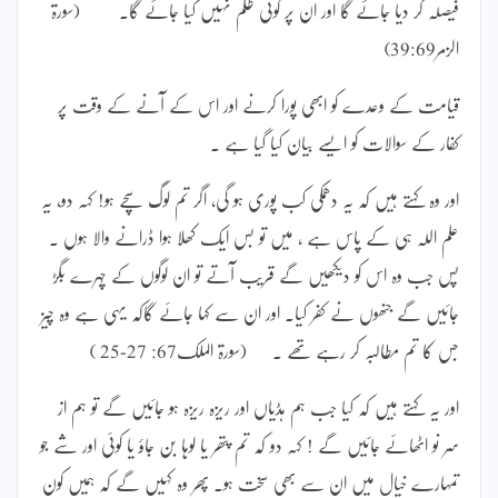
فیصلہ کر دیا جائے گا اور ان پر کوئی ظلم نہیں کیا جائے گا۔ (سورۃ
الزمر39:69)
قیامت کے وعدے کو ابھی پورا کرنے اور اس کے آنے کے وقت پر
کفار کے سوالات کو ایسے بیان کیا گیا ہے ۔
اور وہ کہتے ہیں کہ یہ دھمکی کب پوری ہو گی، اگر تم لوگ سچے ہو! کہہ دو، یہ
علم اللہ ہی کے پاس ہے ، میں تو بس ایک کھلا ہوا ڈرانے والا ہوں ۔
پس جب وہ اس کو دیکھیں گے قریب آتے تو ان لوگوں کے چہرے بگڑ
جائیں گے جنھوں نے کفر کیا۔ اور ان سے کہا جائے گاکہ یہی ہے وہ چیز
جس کا تم مطالبہ کر رہے تھے ۔ (سورۃ الملک67: 27-25 )
اور یہ کہتے ہیں کہ کیا جب ہم ہڈیاں اور ریزہ ریزہ ہو جائیں گے تو ہم از
سر نو اٹھائے جائیں گے ! کہہ دو کہ تم پتھر یا لوہا بن جاؤ یا کوئی اور شے جو
تمہارے خیال میں ان سے بھی سخت ہو۔ پھر وہ کہیں گے کہ ہمیں کون