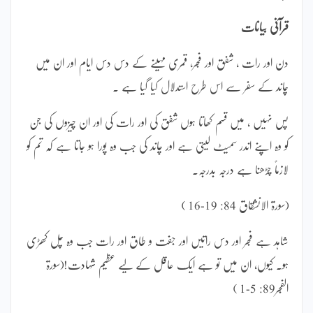
قرآنی بیانات
دن اور رات ، شفق اور فجر، قمری مہینے کے دس دس ایام اور ان میں
چاند کے سفر سے اس طرح استدلال کیا گیا ہے ۔
پس نہیں ، میں قسم کھاتا ہوں شفق کی اور رات کی اور ان چیزوں کی جن
کو وہ اپنے اندر سمیٹ لیتی ہے اور چاند کی جب وہ پورا ہو جاتا ہے کہ تم کو
لازماً چڑھنا ہے درجہ بدرجہ۔
(سورۃ الانشقاق 84: 19-16 )
شاہد ہے فجر اور دس راتیں اور جفت و طاق اور رات جب وہ چل کھڑی
ہو۔ کیوں، ان میں تو ہے ایک عاقل کے لیے عظیم شہادت!(سورۃ
الفجر89: 5-1 )