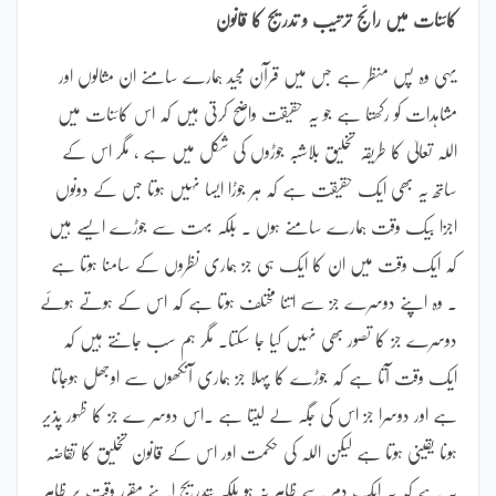
کائنات میں رائج ترتیب و تدریج کا قانون
یہی وہ پس منظر ہے جس میں قرآن مجید ہمارے سامنے ان مثالوں اور
مشاہدات کو رکھتا ہے جو یہ حقیقت واضح کرتی ہیں کہ اس کائنات میں
اللہ تعالیٰ کا طریقہ تخلیق بلاشبہ جوڑوں کی شکل میں ہے ، مگر اس کے
ساتھ یہ بھی ایک حقیقت ہے کہ ہر جوڑا ایسا نہیں ہوتا جس کے دونوں
اجزا بیک وقت ہمارے سامنے ہوں ۔ بلکہ بہت سے جوڑے ایسے ہیں
کہ ایک وقت میں ان کا ایک ہی جز ہماری نظروں کے سامنا ہوتا ہے
۔ وہ اپنے دوسرے جز سے اتنا مختلف ہوتا ہے کہ اس کے ہوتے ہوئے
دوسرے جز کا تصور بھی نہیں کیا جا سکتا۔ مگر ہم سب جانتے ہیں کہ
ایک وقت آتا ہے کہ جوڑے کا پہلا جز ہماری آنکھوں سے اوجھل ہوجاتا
ہے اور دوسرا جز اس کی جگہ لے لیتا ہے ۔اس دوسر ے جز کا ظہور پذیر
ہونا یقینی ہوتا ہے لیکن اللہ کی حکمت اور اس کے قانون تخلیق کا تقاضہ
یہ ہے کہ یہ ایک دم سے ظاہر نہ ہو بلکہ بتدریج اپنے مقرر وقت پر ظاہر