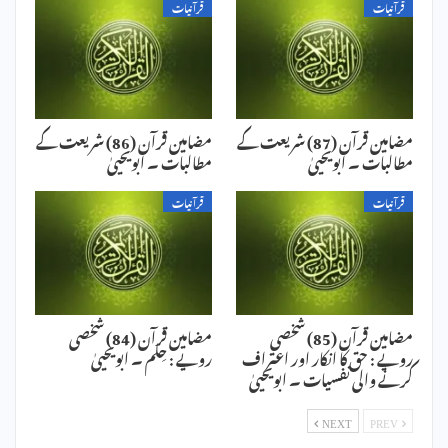
قرآنیات
قرآنیات
مضامین قرآن (87) شریعت کے
مضامین قرآن (86) شریعت کے
مطالبات ۔ ابویحییٰ
مطالبات ۔ ابویحییٰ
قرآنیات
قرآنیات
مضامین قرآن (85) شخصی
مضامین قرآن (84) شخصی
رویے : حق کا انکار اور اعتراف
رویے : حِلم ۔ ابویحییٰ
کرنے والی نفسیات ۔ ابویحییٰ
NEXT
PREV