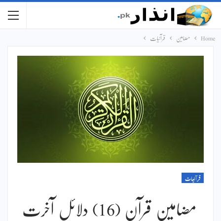
Home
مضامین
قرآنیات
قرآنیات
مضامین قرآن (16) دلائل آخرت