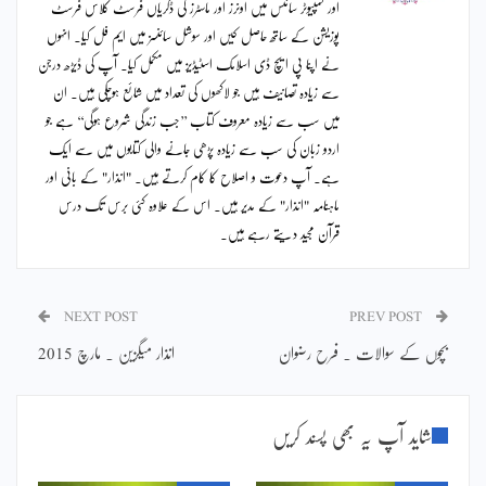
اور کمپیوٹر سائنس میں اونرز اور ماسٹرز کی ڈگریاں فرسٹ کلاس فرسٹ
پوزیشن کے ساتھ حاصل کیں اور سوشل سائنسز میں ایم فل کیا۔ انہوں
نے اپنا پی ایچ ڈی اسلامک اسٹیڈیز میں مکمل کیا۔ آپ کی ڈیڑھ درجن
سے زیادہ تصانیف ہیں جو لاکھوں کی تعداد میں شائع ہوچکی ہیں۔ ان
میں سب سے زیادہ معروف کتاب ’’جب زندگی شروع ہوگی‘‘ ہے جو
اردو زبان کی سب سے زیادہ پڑھی جانے والی کتابوں میں سے ایک
ہے۔ آپ دعوت و اصلاح کا کام کرتے ہیں۔ "انذار" کے بانی اور
ماہنامہ "انذار" کے مدیر ہیں۔ اس کے علاوہ کئی برس تک درس
قرآن مجید دیتے رہے ہیں۔
NEXT POST
PREV POST
بچوں کے سوالات ۔ فرح رضوان
انذار میگزین ۔ مارچ 2015
شاید آپ یہ بھی پسند کریں