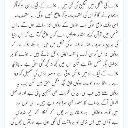
جوڑے کی شکل میں تخلیق کی گئی ہیں ۔ جوڑے کے ایک ہی جز کو اگر
دیکھا جائے گا تو اس کی مقصدیت ہرگز واضح نہیں ہو گی۔ یہ مقصدیت
اسی وقت واضح ہو گی جب جوڑوں کے دونوں اجزا سامنے ہوں گے ۔اس
ضمن میں قرآن کریم متعدد مثالیں دے کر یہ واضح کرتا ہے کہ اس دنیا
کی ہر چیز نہ صرف جوڑے جوڑے کی شکل میں بنی ہے بلکہ جوڑے کے
دونوں اجزا مل کر ہی ایک بامقصد اکائی یا کُل بناتے ہیں ۔ جوڑے کا ہر
جز اپنی جگہ مکمل ہوتا ہے لیکن اس میں کچھ نہ کچھ کمی ہوتی ہے ۔ چنانچہ
جوڑے کے ایک جز میں جو کمی ہوتی ہے دوسرا جزاس کی تکمیل کر دیتا
ہے ۔ مثلاً مرد و عورت دونوں اپنی جگہ مکمل ہستی ہیں لیکن جب یہ
دونوں ملتے ہیں تب ہی ان کی نفسیات بھی تسکین پاتی ہے اور وہ نسل
انسانی آگے بڑھانے کا مقصد بھی سرانجام دیتے ہیں۔ اسی طرح مرد
میں قوت و توانائی ہے جو خاندان اور بچوں کے تحفظ کے لیے ضروری
ہے تو اس میں اُس نرمی اور برداشت کی کمی ہوتی ہے جو ناتواں بچوں کی