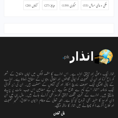
ملکی و عالمی مسائل
(53)
میگزین
(159)
ویڈیوز
(27)
کتابیں
(28)
انذار ایک دعوتی اور تربیتی ادارہ ہے۔ اس ادارے کا مقصد لوگوں میں ایمان واخلاق کے شعور
کو راسخ کرنا اور ان کی شخصیت کو ایمانی تقاضوں اور اخلاقی رویو ں کے مطابق ڈھالنا ہے۔ ادارے
کے بانی ابویحییٰ ایک معروف ریسرچ اسکالر اور کئی کتابوں کے مصنف ہیں۔ ان کی زیر نگرانی
ایک ماہنامہ ’’انذار ‘‘کے نام سے شائع ہوتا ہے جس کے مضامین اس ویب سائٹ پر پڑھے
جاسکتے ہیں۔ ادارے کے تحت مختلف تربیتی کورسز بھی کرائے جاتے ہیں۔ حال ہی میں آن
لائن کورسز کا سلسلہ بھی شروع کیا گیا ہے۔ اللہ تعالٰی کے پیغام (ایمان و اخلاق، تعمیرِ شخصیت
اور فلاحِ آخرت) کو پھیلانے میں انذار کا ساتھ دیجئیے.
مالی تعاون