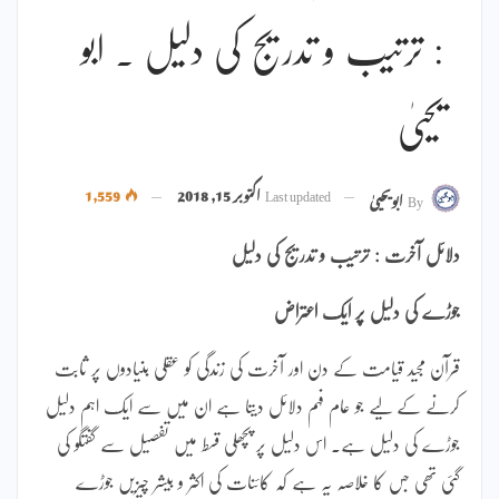
: ترتیب و تدریج کی دلیل ۔ ابو
یحییٰ
Last updated
اکتوبر 15, 2018
1,559
By
ابویحییٰ
دلائل آخرت : ترتیب و تدریج کی دلیل
جوڑے کی دلیل پر ایک اعتراض
قرآن مجید قیامت کے دن اور آخرت کی زندگی کو عقلی بنیادوں پر ثابت
کرنے کے لیے جو عام فہم دلائل دیتا ہے ان میں سے ایک اہم دلیل
جوڑے کی دلیل ہے۔ اس دلیل پر پچھلی قسط میں تفصیل سے گفتگو کی
گئی تھی جس کا خلاصہ یہ ہے کہ کائنات کی اکثر و بیشر چیزیں جوڑے