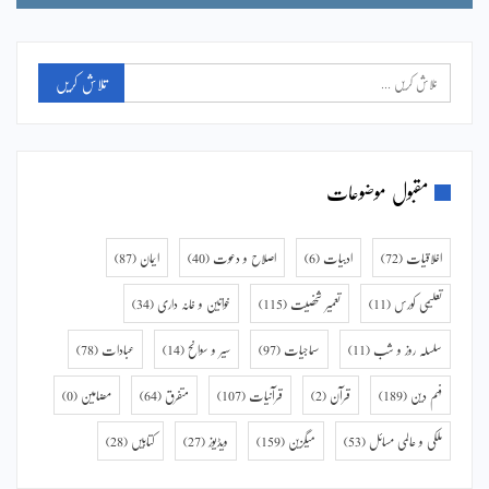
مقبول موضوعات
اخلاقیات
(72)
ادبیات
(6)
اصلاح و دعوت
(40)
ایمان
(87)
تعلیمی کورس
(11)
تعمیر شخصیت
(115)
خواتین و خانہ داری
(34)
سلسلہ روز و شب
(11)
سماجیات
(97)
سیر و سوانح
(14)
عبادات
(78)
فہم دین
(189)
قرآن
(2)
قرآنیات
(107)
متفرق
(64)
مضامین
(0)
ملکی و عالمی مسائل
(53)
میگزین
(159)
ویڈیوز
(27)
کتابیں
(28)