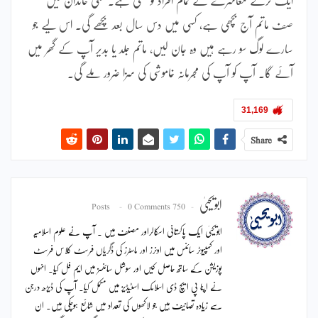
صف ماتم آج بچھی ہے، کسی میں دس سال بعد بچھے گی۔ اس لیے جو
سارے لوگ سو رہے ہیں وہ جان لیں، ماتم جلد یا بدیر آپ کے گھر میں
آئے گا۔ آپ کو آپ کی مجرمانہ خاموشی کی سزا ضرور ملے گی۔
31,169
Share
ابویحییٰ
0 Comments
750 Posts
ابویحییٰ ایک پاکستانی اسکالراور مصنف ہیں ۔ آپ نے علوم اسلامیہ
اور کمپیوٹر سائنس میں اونرز اور ماسٹرز کی ڈگریاں فرسٹ کلاس فرسٹ
پوزیشن کے ساتھ حاصل کیں اور سوشل سائنسز میں ایم فل کیا۔ انہوں
نے اپنا پی ایچ ڈی اسلامک اسٹیڈیز میں مکمل کیا۔ آپ کی ڈیڑھ درجن
سے زیادہ تصانیف ہیں جو لاکھوں کی تعداد میں شائع ہوچکی ہیں۔ ان