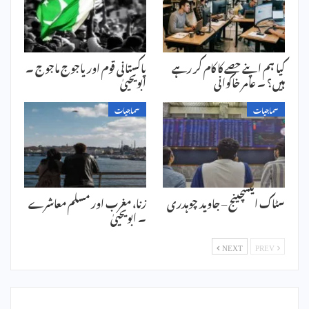
کیا ہم اپنے حصے کا کام کر رہے
پاکستانی قوم اور یاجوج ماجوج ۔
ہیں؟ ۔ عامر خاکوانی
ابویحییٰ
سماجیات
سماجیات
سٹاک ایکسچینج – جاوید چوہدری
زنا، مغرب اور مسلم معاشرے
۔ ابویحییٰ
NEXT
PREV