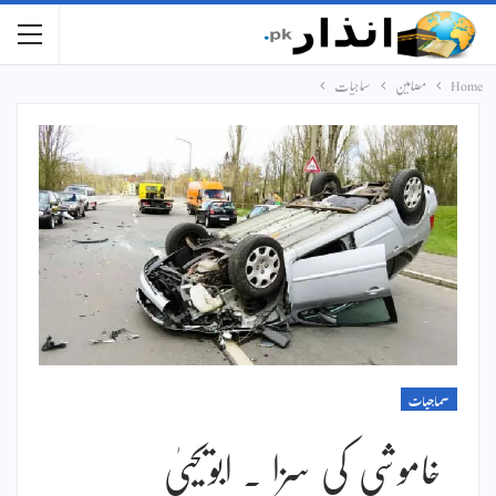
Home
مضامین
سماجیات
سماجیات
خاموشی کی سزا ۔ ابویحییٰ