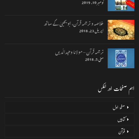
نومبر 10, 2019
خلاصہ و ترجمہ قرآن، ابو یحییٰ کے ساتھ
اپریل 23, 2018
ترجمہ قرآن – مولانا وحیدالّدیں
مئی 5, 2018
اہم صفحات اور لنکس
صفحۂ اول
کتابیں
قرآن