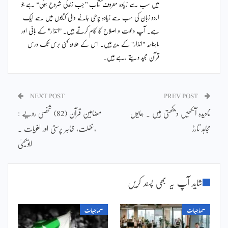
میں سب سے زیادہ معروف کتاب ’’جب زندگی شروع ہوگی‘‘ ہے جو
اردو زبان کی سب سے زیادہ پڑھی جانے والی کتابوں میں سے ایک
ہے۔ آپ دعوت و اصلاح کا کام کرتے ہیں۔ "انذار" کے بانی اور
ماہنامہ "انذار" کے مدیر ہیں۔ اس کے علاوہ کئی برس تک درس
قرآن مجید دیتے رہے ہیں۔
NEXT POST
PREV POST
نادیدہ آنکھیں دیکھتی ہیں ۔ ہمایوں
مضامین قرآن (82) شخصی رویے :
مجاہد تارڑ
،غفلت، ظاہر پرستی اور لغویات ۔
ابویحییٰ
شاید آپ یہ بھی پسند کریں
سماجیات
سماجیات