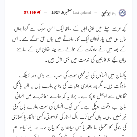
Last updated
ستمبر 6, 2021
31,169
By
ابویحییٰ
کچھ عرصے پہلے میں اپنی اہلیہ کے ساتھ ایک ایسی سڑک سے گزرا جہاں
حال ہی میں چار نوجوان ایک کار حادثے میں جاں بحق ہوگئے تھے۔ اس
کے بعد میں نے حادثات کے حوالے سے چند حقائق ان کے سامنے
بیان کیے جو قارئین کی خدمت میں بھی پیش ہیں۔
پاکستان میں انسانوں کی غیرطبعی موت کی سب سے بڑی وجہ ٹریفک
حادثات ہیں۔ مگر چند بنیادی وجوہات کی بنا پر ہمارے ہاں یہ المیہ بالکل
نگاہوں سے اوجھل ہوچکا ہے۔ پہلا یہ کہ ہمارے معاشرے میں انسانی
جان بے وقعت ہوچکی ہے۔ کسی ایک انسان کی موت ہمارے ہاں کوئی
خبر نہیں رہی۔ ہاں کسی ٹک ٹاک اسٹار کی خوبصورتی، کسی اداکار یا کھلاڑی
کی زندگی کا معمولی سا واقعہ یا کسی سیاستدان کا بیان ہمارے لیے زیادہ اہم