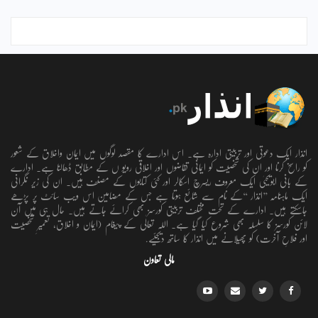
انذار ایک دعوتی اور تربیتی ادارہ ہے۔ اس ادارے کا مقصد لوگوں میں ایمان واخلاق کے شعور
کو راسخ کرنا اور ان کی شخصیت کو ایمانی تقاضوں اور اخلاقی رویو ں کے مطابق ڈھالنا ہے۔ ادارے
کے بانی ابویحییٰ ایک معروف ریسرچ اسکالر اور کئی کتابوں کے مصنف ہیں۔ ان کی زیر نگرانی
ایک ماہنامہ ’’انذار ‘‘کے نام سے شائع ہوتا ہے جس کے مضامین اس ویب سائٹ پر پڑھے
جاسکتے ہیں۔ ادارے کے تحت مختلف تربیتی کورسز بھی کرائے جاتے ہیں۔ حال ہی میں آن
لائن کورسز کا سلسلہ بھی شروع کیا گیا ہے۔ اللہ تعالٰی کے پیغام (ایمان و اخلاق، تعمیرِ شخصیت
اور فلاحِ آخرت) کو پھیلانے میں انذار کا ساتھ دیجئیے.
مالی تعاون