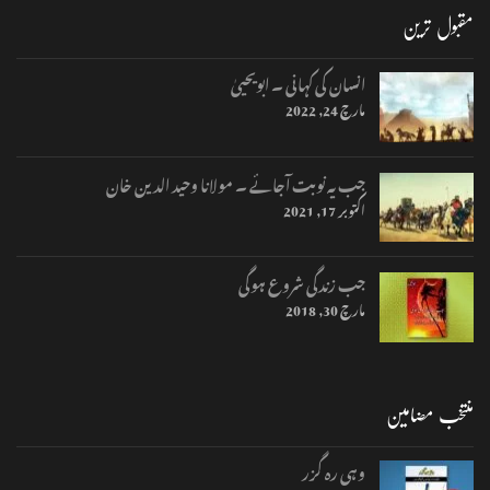
مقبول ترین
انسان کی کہانی ۔ ابویحییٰ
مارچ 24, 2022
جب یہ نوبت آجائے ۔ مولانا وحید الدین خان
اکتوبر 17, 2021
جب زندگی شروع ہوگی
مارچ 30, 2018
منتخب مضامین
وہی رہ گزر