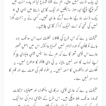
کی بیک لائٹ نہیں ہوتی۔ ہم نے گننا شروع کیا اور پندرہ منٹ میں
گھر پہنچتے پہنچتے تیرہ موٹر سائیکلیں اور ایک گاڑی راستے میں ایسی ملی جو
بیک لائٹ بند کیے ہمارے آگے جارہی تھیں۔ کسی نے یہ زحمت گوارا
نہیں کی تھی کہ اسے ٹھیک کرا کر گاڑی چلائیں۔
حقیقت یہ ہے کہ اس طرح کی قاتلانہ غفلت جب اس حد تک بڑھ
جائے تو قانون کو مورد الزام نہیں ٹھہرایا جاسکتا۔ اس میں اصل قصور
ہمارے اس قومی شعور کا ہے کہ ہم نے روڈ سینس جیسی بنیادی چیز کو
اپنے نصاب کا حصہ نہیں بنایا۔ یہ ٹی وی چینلز کا موضوع نہیں۔ یہ
حکومت اور دانشوروں کا مسئلہ نہیں۔ یہ افراد قوم کی موت ہے اور قوم کا
درد سر نہیں ہے۔
حقیقت یہ ہے کہ ہماری قومی، سرکاری، دانشورانہ اور صحافیانہ ترجیحات
مجرمانہ حد تک غلط ہوچکی ہیں۔ اس طرح کے اجتماعی جرم کی سزا ایک
ایک کرکے معاشرے کے تمام افراد کو ملتی ہے۔ کسی خاندان میں