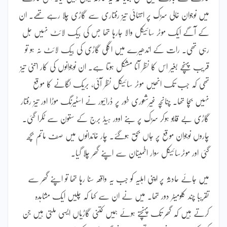
میں نوجوان خالی سڑک پر انتہائی تیز رفتاری سے گاڑی چلا رہے تھے۔ ان
کے آگے ایک موٹر سائیکل والا جارہا تھا جس کی بیک لائٹ نہیں جل
رہی تھی۔ رات کے اندھیرے میں اگلی گاڑی کی بیک لائٹ نہ ہو تو
قریب پہنچے بغیر اس کا نظر آنا مشکل ہوتا ہے۔ ان نوجوانوں کی کار اتنی تیز
تھی کہ جب تک انھیں موٹر سائیکل نظر آئی، بریک لگانے کا موقع
نہیں بچا تھا۔ چنانچہ غیرشعوری طور پر ڈرائیور نے اسٹیرنگ موڑا اور تیز رفتار
گاڑی بے قابو ہوکر سڑک پر بنے اوور ہیڈ برج کے ستون سے ٹکرا گئی۔
چاروں نوجوان موقع پر جاں بحق ہوگئے۔ چار خاندانوں میں صف ماتم بچھ
گئی اور موٹرسائیکل سوار اطمینان سے اپنے گھر چلا گیا۔
میں جائے حادثہ پر اپنی اہلیہ کو جب یہ واقعہ سنا رہا تھا تو اپنے گھر سے
تقریبا چند کلومیٹر دور تھا۔ میں نے ان سے کہا کہ چلیں ایک مشاہدہ
کرتے ہیں کہ گھر تک پہنچتے ہوئے ہمیں کتنی گاڑیاں ایسی ملتی ہیں جن