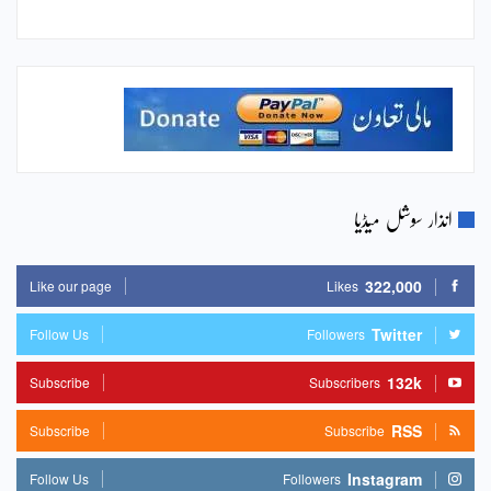
انذار سوشل میڈیا
322,000
Like our page
Likes
Twitter
Follow Us
Followers
132k
Subscribe
Subscribers
RSS
Subscribe
Subscribe
Instagram
Follow Us
Followers