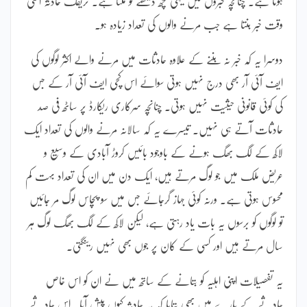
ہوتا ہے۔ چنانچہ خبروں میں یہی کچھ دیکھنے کو ملتا ہے۔ ٹریفک حادثہ اسی
وقت خبر بنتا ہے جب مرنے والوں کی تعداد زیادہ ہو۔
دوسرا یہ کہ خبر نہ بننے کے علاوہ حادثات میں مرنے والے اکثر لوگوں کی
ایف آئی آر بھی درج نہیں ہوتی سوائے اس کچی ایف آئی آر کے جس
کی کوئی قانونی حیثیت نہیں ہوتی۔ چنانچہ سرکاری ریکارڈ پر ساٹھ فی صد
حادثات آتے ہی نہیں۔ تیسرے یہ کہ سالانہ مرنے والوں کی تعداد ایک
لاکھ کے لگ بھگ ہونے کے باوجود بائیس کروڑ آبادی کے وسیع و
عریض ملک میں جو لوگ مرتے ہیں، ایک دن میں ان کی تعداد بہت کم
محسوس ہوتی ہے۔ ورنہ کوئی جہاز گرجائے جس میں سو پچاس لوگ مر جائیں
تو لوگوں کو برسوں یہ بات یاد رہتی ہے، لیکن لاکھ کے لگ بھگ لوگ ہر
سال مرتے ہیں اور کسی کے کان پر جوں بھی نہیں رینگتی۔
یہ تفصیلات اپنی اہلیہ کو بتانے کے ساتھ میں نے ان کو اس خاص
حادثے کے بارے میں بھی بتایا کہ یہ حادثہ کیوں پیش آیا۔ اس حادثے