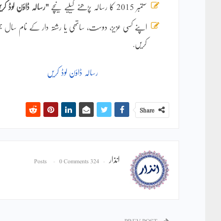
ستمبر 2015 کا رسالہ پڑھنے کیلیے نیچے
"رسالہ ڈاؤن لوڈ کر
اپنے کسی عزیز، دوست، ساتھی یا رشتہ دار کے نام سال
کریں.
رسالہ ڈاؤن لوڈ کریں
Share
انذار
0 Comments
324 Posts
PREV POST