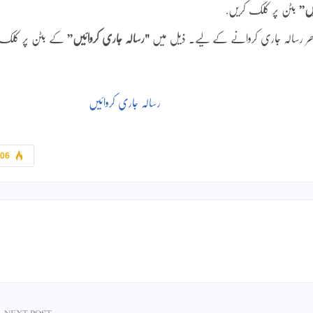
یں”
بٹن پر کلک کریں.
 بھر رسالہ جاری کروانے کے لیے۔ ذیل میں
"رسالہ جاری کروائیں”
کے بٹن پر کلک
رسالہ جاری کروائیں
906
NEXT POST