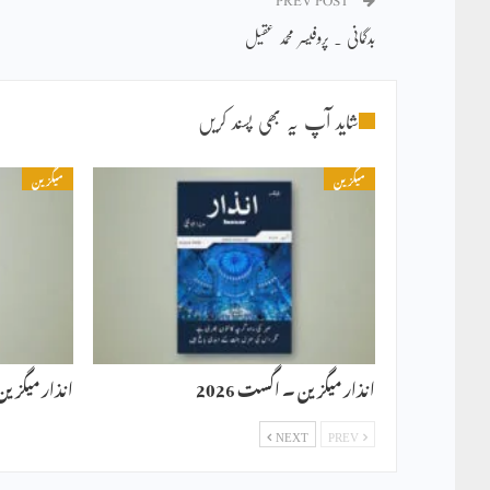
بدگمانی ۔ پروفیسر محمد عقیل
شاید آپ یہ بھی پسند کریں
میگزین
میگزین
انذار میگزین ۔ اگست 2026
انذار میگزین ۔ 
NEXT
PREV