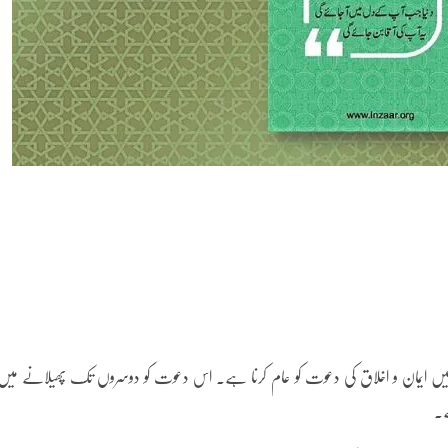
ں میں ایمان و اخلاق کی دعوت کو عام کرنا ہے۔ اس دعوت کو دوسروں تک پھیلانے میں
ے۔