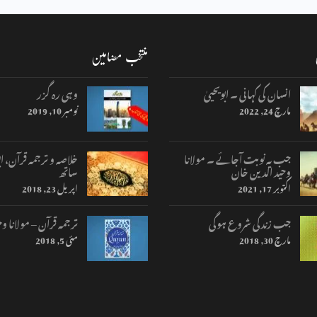
منتخب مضامین
انسان کی کہانی ۔ ابویحییٰ
وہی رہ گزر
مارچ 24, 2022
نومبر 10, 2019
جب یہ نوبت آجائے ۔ مولانا
خلاصہ و ترجمہ قرآن، اب
وحید الدین خان
ساتھ
اکتوبر 17, 2021
اپریل 23, 2018
جب زندگی شروع ہوگی
ترجمہ قرآن – مولانا وح
مارچ 30, 2018
مئی 5, 2018