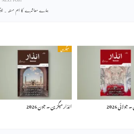
ہمارے معاشرے کا اہم مسئلہ ۔ ابویح
میگزین
جولائی 2026
انذار میگزین ۔ جون 2026