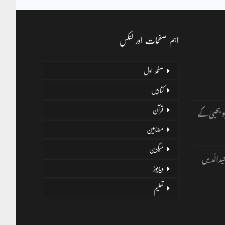
اہم صفحات اور لنکس
صفحۂ اول
کتابیں
و یحییٰ کے
قرآن
مضامین
میگزین
یدالّدیں
ویڈیوز
تعلیم