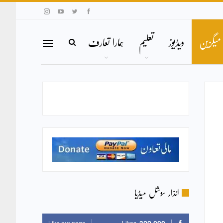
میگزین
ویڈیوز
تعلیم
ہمارا تعارف
انذار سوشل میڈیا
Like our page
Likes