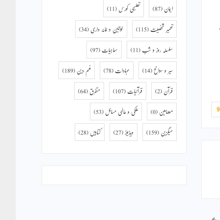
ایمان
(87)
تعلیمی کورس
(11)
تعمیر شخصیت
(115)
خواتین و خانہ داری
(34)
سلسلہ روز و شب
(11)
سماجیات
(97)
سیر و سوانح
(14)
عبادات
(78)
فہم دین
(189)
قرآن
(2)
قرآنیات
(107)
متفرق
(64)
مضامین
(0)
ملکی و عالمی مسائل
(53)
میگزین
(159)
ویڈیوز
(27)
کتابیں
(28)