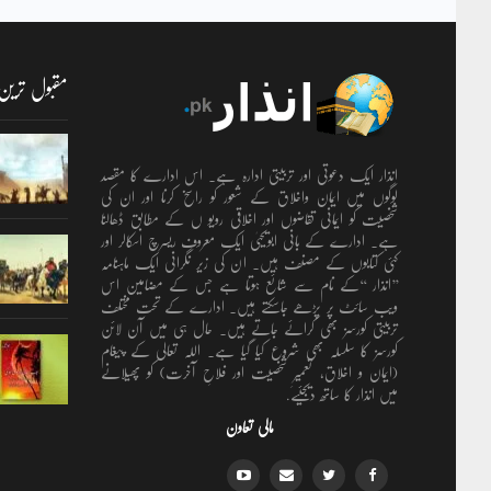
مقبول ترین
انذار ایک دعوتی اور تربیتی ادارہ ہے۔ اس ادارے کا مقصد
لوگوں میں ایمان واخلاق کے شعور کو راسخ کرنا اور ان کی
شخصیت کو ایمانی تقاضوں اور اخلاقی رویو ں کے مطابق ڈھالنا
ہے۔ ادارے کے بانی ابویحییٰ ایک معروف ریسرچ اسکالر اور
کئی کتابوں کے مصنف ہیں۔ ان کی زیر نگرانی ایک ماہنامہ
’’انذار ‘‘کے نام سے شائع ہوتا ہے جس کے مضامین اس
ویب سائٹ پر پڑھے جاسکتے ہیں۔ ادارے کے تحت مختلف
تربیتی کورسز بھی کرائے جاتے ہیں۔ حال ہی میں آن لائن
کورسز کا سلسلہ بھی شروع کیا گیا ہے۔ اللہ تعالٰی کے پیغام
(ایمان و اخلاق، تعمیرِ شخصیت اور فلاحِ آخرت) کو پھیلانے
میں انذار کا ساتھ دیجئیے.
مالی تعاون