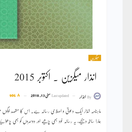
میگزین
انذار میگزین ۔ اکتوبر 2015
Last updated
مئی 13, 2018
906
By
انذار
ماہنامہ انذار ایک دعوتی و اصلاحی رسالہ ہے۔ اس کا مقصد لوگو
ہمارا ساتھ دیجیے، یہ رسالہ خود بھی پڑھیے اور دوسروں کو بھی پڑھوائی