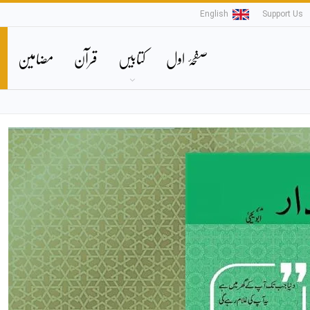
English
Support Us
صفحۂ اول
کتابیں
قرآن
مضامین