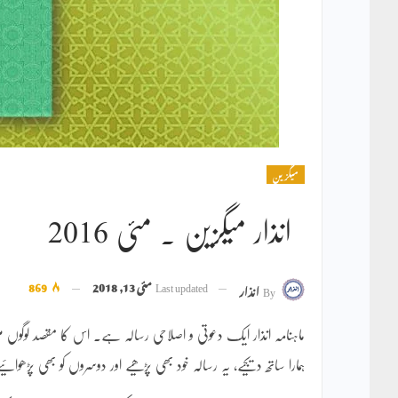
میگزین
انذار میگزین ۔ مئی 2016
Last updated
مئی 13, 2018
869
By
انذار
ماہنامہ انذار ایک دعوتی و اصلاحی رسالہ ہے۔ اس کا مقصد لوگو
ہمارا ساتھ دیجیے، یہ رسالہ خود بھی پڑھیے اور دوسروں کو بھی پڑھوائی