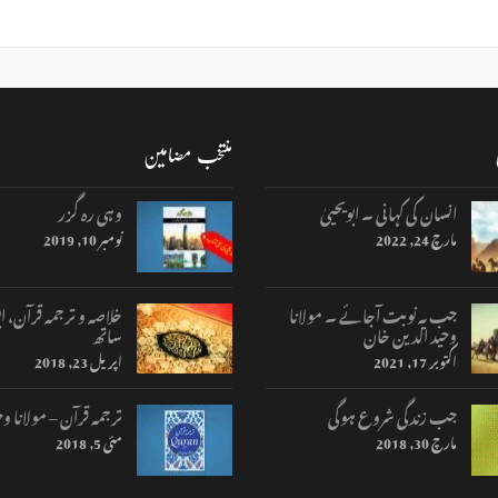
منتخب مضامین
انسان کی کہانی ۔ ابویحییٰ
وہی رہ گزر
مارچ 24, 2022
نومبر 10, 2019
جب یہ نوبت آجائے ۔ مولانا
خلاصہ و ترجمہ قرآن، اب
وحید الدین خان
ساتھ
اکتوبر 17, 2021
اپریل 23, 2018
جب زندگی شروع ہوگی
ترجمہ قرآن – مولانا وح
مارچ 30, 2018
مئی 5, 2018