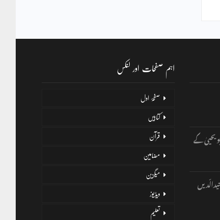
اہم صفحات اور لنکس
صفحۂ اول
کتابیں
و یحییٰ کے
قرآن
مضامین
میگزین
یدالّدیں
ویڈیوز
تعلیم