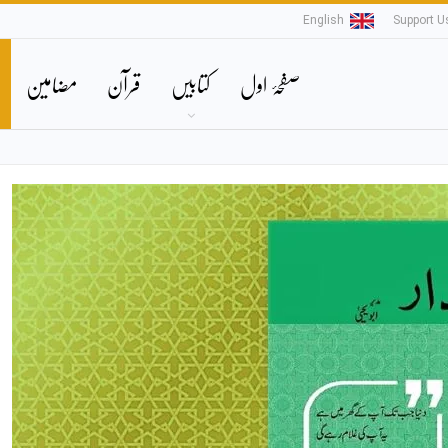
English
Support U
صفحۂ اول
کتابیں
قرآن
مضامین