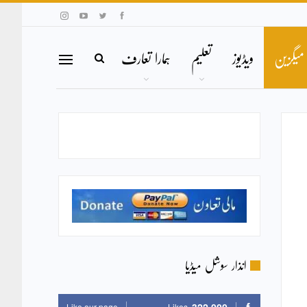
میگزین
ویڈیوز
تعلیم
ہمارا تعارف
انذار سوشل میڈیا
Like our page
Likes