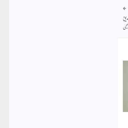
صدیق
حییٰ