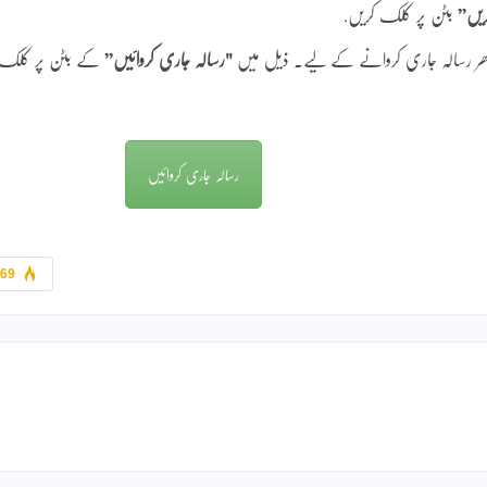
ریں”
بٹن پر کلک کریں.
 بھر رسالہ جاری کروانے کے لیے۔ ذیل میں
"رسالہ جاری کروائیں”
کے بٹن پر کلک
رسالہ جاری کروائیں
869