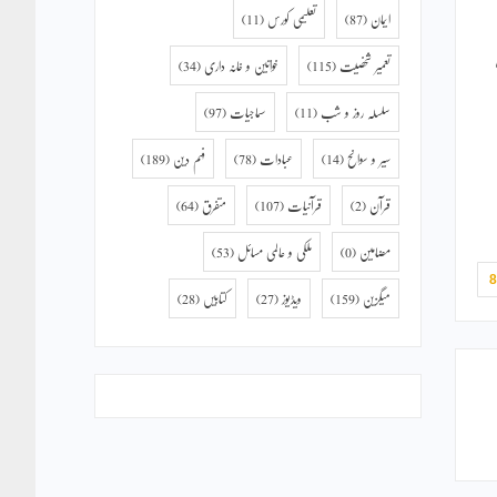
ایمان
(87)
تعلیمی کورس
(11)
تعمیر شخصیت
(115)
خواتین و خانہ داری
(34)
سلسلہ روز و شب
(11)
سماجیات
(97)
سیر و سوانح
(14)
عبادات
(78)
فہم دین
(189)
قرآن
(2)
قرآنیات
(107)
متفرق
(64)
مضامین
(0)
ملکی و عالمی مسائل
(53)
میگزین
(159)
ویڈیوز
(27)
کتابیں
(28)