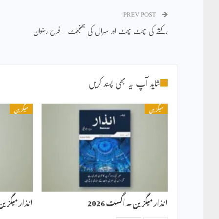
PREV POST
رکشے کی پھٹ پھٹ اور سسرال کی جھنجھٹ ۔ فرح رضوان
شاید آپ یہ بھی پسند کریں
میگزین
میگزین
انذار میگزین ۔ اگست 2026
انذار میگزین ۔ 