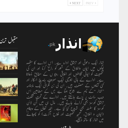
NEXT
PREV
مقبول ترین
انذار ایک دعوتی اور تربیتی ادارہ ہے۔ اس ادارے کا مقصد
لوگوں میں ایمان واخلاق کے شعور کو راسخ کرنا اور ان کی
شخصیت کو ایمانی تقاضوں اور اخلاقی رویو ں کے مطابق ڈھالنا
ہے۔ ادارے کے بانی ابویحییٰ ایک معروف ریسرچ اسکالر اور
کئی کتابوں کے مصنف ہیں۔ ان کی زیر نگرانی ایک ماہنامہ
’’انذار ‘‘کے نام سے شائع ہوتا ہے جس کے مضامین اس
ویب سائٹ پر پڑھے جاسکتے ہیں۔ ادارے کے تحت مختلف
تربیتی کورسز بھی کرائے جاتے ہیں۔ حال ہی میں آن لائن
کورسز کا سلسلہ بھی شروع کیا گیا ہے۔ اللہ تعالٰی کے پیغام
(ایمان و اخلاق، تعمیرِ شخصیت اور فلاحِ آخرت) کو پھیلانے
میں انذار کا ساتھ دیجئیے.