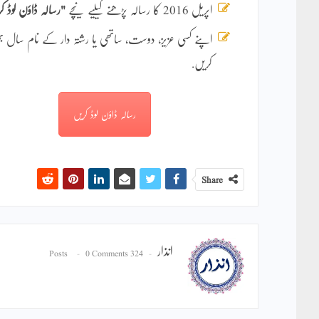
اپریل 2016 کا رسالہ پڑھنے کیلیے نیچے
"رسالہ ڈاؤن لوڈ ک
اپنے کسی عزیز، دوست، ساتھی یا رشتہ دار کے نام سال
کریں.
رسالہ ڈاؤن لوڈ کریں
Share
انذار
0 Comments
324 Posts