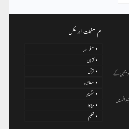
اہم صفحات اور لنکس
صفحۂ اول
کتابیں
و یحییٰ کے
قرآن
مضامین
میگزین
یدالّدیں
ویڈیوز
تعلیم