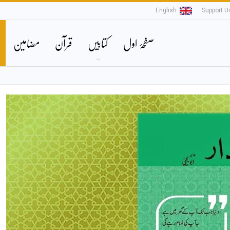
English
Support U
صفحۂ اول
کتابیں
قرآن
مضامین