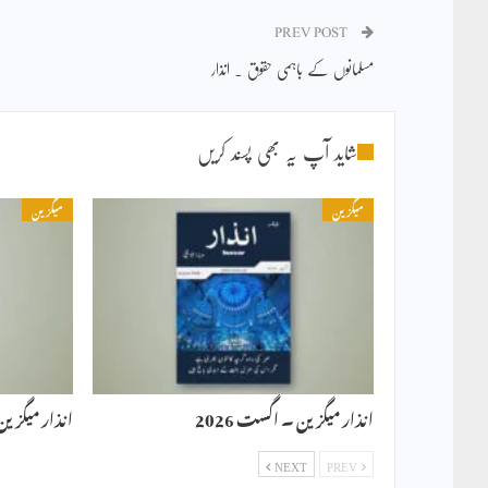
PREV POST
مسلمانوں کے باہمی حقوق ۔ انذار
شاید آپ یہ بھی پسند کریں
میگزین
میگزین
انذار میگزین ۔ اگست 2026
انذار میگزین ۔ 
NEXT
PREV