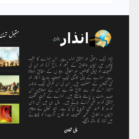
مقبول ترین
انذار ایک دعوتی اور تربیتی ادارہ ہے۔ اس ادارے کا مقصد
لوگوں میں ایمان واخلاق کے شعور کو راسخ کرنا اور ان کی
شخصیت کو ایمانی تقاضوں اور اخلاقی رویو ں کے مطابق ڈھالنا
ہے۔ ادارے کے بانی ابویحییٰ ایک معروف ریسرچ اسکالر اور
کئی کتابوں کے مصنف ہیں۔ ان کی زیر نگرانی ایک ماہنامہ
’’انذار ‘‘کے نام سے شائع ہوتا ہے جس کے مضامین اس
ویب سائٹ پر پڑھے جاسکتے ہیں۔ ادارے کے تحت مختلف
تربیتی کورسز بھی کرائے جاتے ہیں۔ حال ہی میں آن لائن
کورسز کا سلسلہ بھی شروع کیا گیا ہے۔ اللہ تعالٰی کے پیغام
(ایمان و اخلاق، تعمیرِ شخصیت اور فلاحِ آخرت) کو پھیلانے
میں انذار کا ساتھ دیجئیے.
مالی تعاون