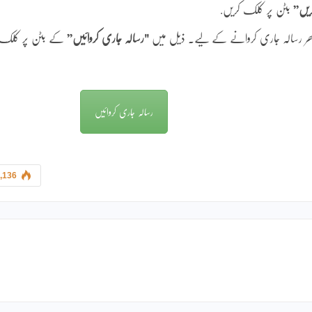
ریں”
بٹن پر کلک کریں.
 بھر رسالہ جاری کروانے کے لیے۔ ذیل میں
"رسالہ جاری کروائیں”
کے بٹن پر کلک
رسالہ جاری کروائیں
,136