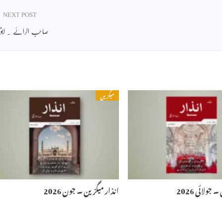
NEXT POST
صاحب الرائے ۔ ابویح
میگزین
جولائی 2026
انذار میگزین ۔ جون 2026