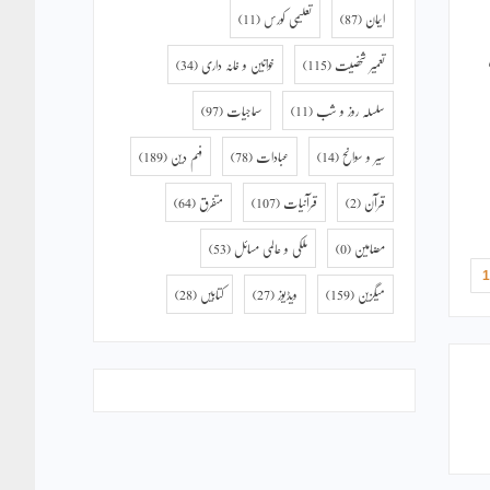
ایمان
(87)
تعلیمی کورس
(11)
تعمیر شخصیت
(115)
خواتین و خانہ داری
(34)
سلسلہ روز و شب
(11)
سماجیات
(97)
سیر و سوانح
(14)
عبادات
(78)
فہم دین
(189)
قرآن
(2)
قرآنیات
(107)
متفرق
(64)
مضامین
(0)
ملکی و عالمی مسائل
(53)
1
میگزین
(159)
ویڈیوز
(27)
کتابیں
(28)