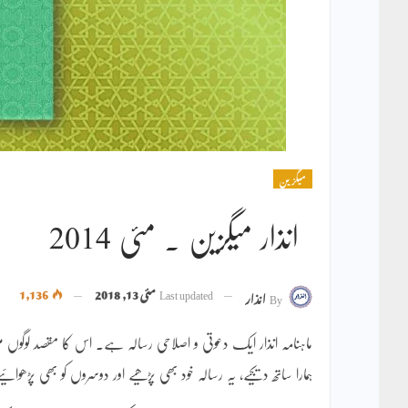
میگزین
انذار میگزین ۔ مئی 2014
Last updated
مئی 13, 2018
1,136
By
انذار
ماہنامہ انذار ایک دعوتی و اصلاحی رسالہ ہے۔ اس کا مقصد لوگو
ہمارا ساتھ دیجیے، یہ رسالہ خود بھی پڑھیے اور دوسروں کو بھی پڑھوائی