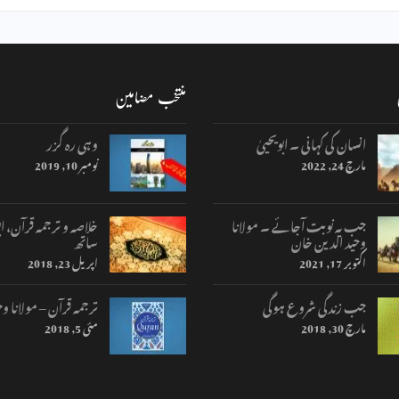
منتخب مضامین
انسان کی کہانی ۔ ابویحییٰ
وہی رہ گزر
مارچ 24, 2022
نومبر 10, 2019
جب یہ نوبت آجائے ۔ مولانا
خلاصہ و ترجمہ قرآن، اب
وحید الدین خان
ساتھ
اکتوبر 17, 2021
اپریل 23, 2018
جب زندگی شروع ہوگی
ترجمہ قرآن – مولانا وح
مارچ 30, 2018
مئی 5, 2018