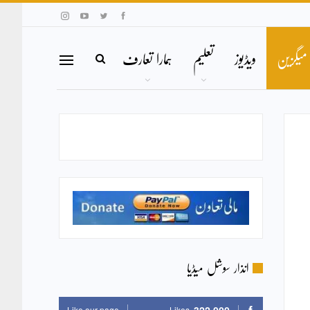
میگزین
ویڈیوز
تعلیم
ہمارا تعارف
انذار سوشل میڈیا
Like our page
Likes