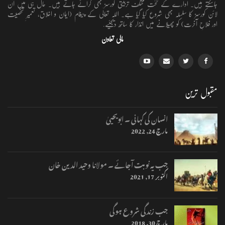
جاسکتے ہیں۔ ادارے کے تحت مختلف تربیتی کورسز بھی کرائے جاتے ہیں۔ حال ہی میں آن
لائن کورسز کا سلسلہ بھی شروع کیا گیا ہے۔ اللہ تعالٰی کے پیغام (ایمان و اخلاق، تعمیرِ شخصیت
اور فلاحِ آخرت) کو پھیلانے میں انذار کا ساتھ دیجئیے.
مالی تعاون
مقبول ترین
انسان کی کہانی ۔ ابویحییٰ
مارچ 24, 2022
جب یہ نوبت آجائے ۔ مولانا وحید الدین خان
اکتوبر 17, 2021
جب زندگی شروع ہوگی
مارچ 30, 2018