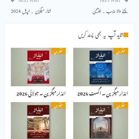
NEXT POST
PREV POST
بکنے والا مذہب ۔ ابویحییٰ
انذار میگزین ۔ اپریل 2024
شاید آپ یہ بھی پسند کریں
میگزین
میگزین
انذار میگزین ۔ اگست 2026
انذار میگزین ۔ جولائی 2026
میگزین
میگزین