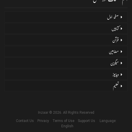
صفحۂ اول
کتابیں
قرآن
مضامین
میگزین
ویڈیوز
تعلیم
Inzaar © 2026. All Rights Reserved
Contact Us
Privacy
Terms of Use
Support Us
Language:
English