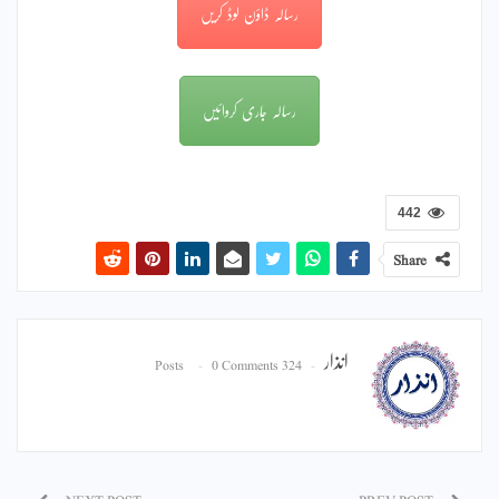
رسالہ ڈاؤن لوڈ کریں
رسالہ جاری کروائیں
442
Share
انذار
0 Comments
324 Posts