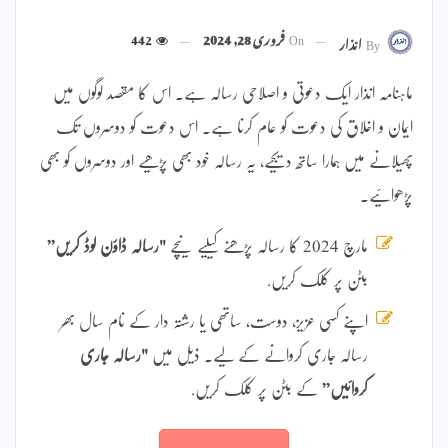
On
فروری 28, 2024
442
By
انذار
ماہنامہ انذار ایک دعوتی و اصلاحی رسالہ ہے۔ اس کا مقصد لوگوں میں
ایمان و اخلاق کی دعوت کو عام کرنا ہے۔ اس دعوت کو دوسروں تک
پھیلانے میں ہمارا ساتھ دیجیے، یہ رسالہ خود بھی پڑھیے اور دوسروں کو بھی
پڑھوائیے۔
مارچ 2024 کا رسالہ پڑھنے کیلیے نیچے
"رسالہ ڈاؤن لوڈ کریں”
بٹن پر کلک کریں.
اپنے کسی عزیز، دوست، ساتھی یا رشتہ دار کے نام سال بھر
رسالہ جاری کروانے کے لیے۔ ذیل میں
"رسالہ جاری
کروائیں”
کے بٹن پر کلک کریں.