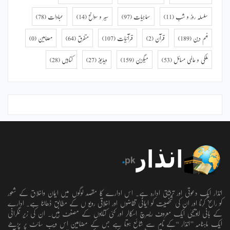
سلسلہ روز و شب
(11)
سماجیات
(97)
سیر و سوانح
(14)
عبادات
(78)
فہم دین
(189)
قرآن
(2)
قرآنیات
(107)
متفرق
(64)
مضامین
(0)
ملکی و عالمی مسائل
(53)
میگزین
(159)
ویڈیوز
(27)
کتابیں
(28)
انذار ایک دعوتی اور تربیتی ادارہ ہے۔ اس ادارے کا مقصد لوگوں میں ایمان واخلاق کے شعور
کو راسخ کرنا اور ان کی شخصیت کو ایمانی تقاضوں اور اخلاقی رویو ں کے مطابق ڈھالنا ہے۔ ادارے
کے بانی ابویحییٰ ایک معروف ریسرچ اسکالر اور کئی کتابوں کے مصنف ہیں۔ ان کی زیر نگرانی
ایک ماہنامہ ’’انذار ‘‘کے نام سے شائع ہوتا ہے جس کے مضامین اس ویب سائٹ پر پڑھے