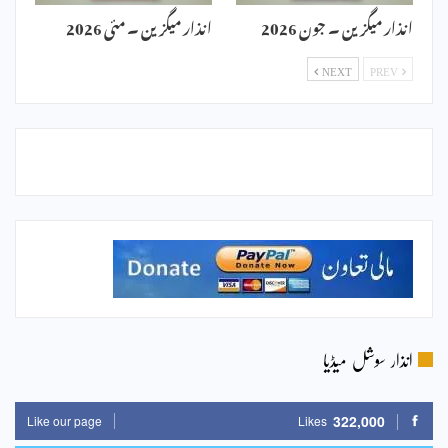
انذار میگزین ۔ جون 2026
انذار میگزین ۔ مئی 2026
NEXT
PREV
انذار سوشل میڈیا
322,000
Like our page
Likes