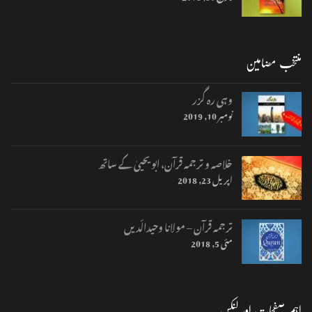
منتخب مضامین
وہی رہ گزر
نومبر 10, 2019
خلاصہ و ترجمہ قرآن، ابو یحییٰ کے ساتھ
اپریل 23, 2018
ترجمہ قرآن – مولانا وحیدالّدیں
مئی 5, 2018
اہم صفحات اور لنکس