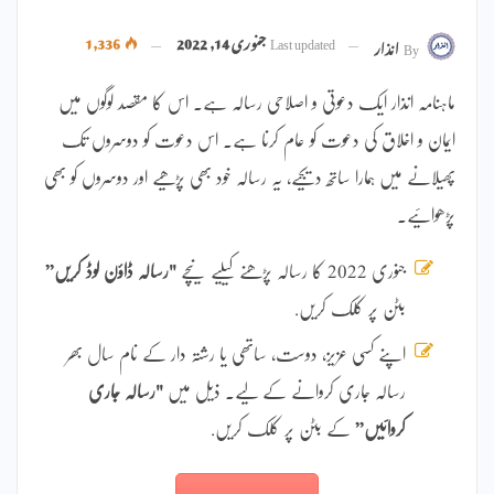
Last updated
جنوری 14, 2022
1,336
By
انذار
ماہنامہ انذار ایک دعوتی و اصلاحی رسالہ ہے۔ اس کا مقصد لوگوں میں
ایمان و اخلاق کی دعوت کو عام کرنا ہے۔ اس دعوت کو دوسروں تک
پھیلانے میں ہمارا ساتھ دیجیے، یہ رسالہ خود بھی پڑھیے اور دوسروں کو بھی
پڑھوائیے۔
جنوری 2022 کا رسالہ پڑھنے کیلیے نیچے
"رسالہ ڈاؤن لوڈ کریں”
بٹن پر کلک کریں.
اپنے کسی عزیز، دوست، ساتھی یا رشتہ دار کے نام سال بھر
رسالہ جاری کروانے کے لیے۔ ذیل میں
"رسالہ جاری
کروائیں”
کے بٹن پر کلک کریں.