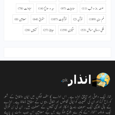
سلسلہ روز و شب
(11)
سماجیات
(97)
سیر و سوانح
(14)
عبادات
(78)
فہم دین
(189)
قرآن
(2)
قرآنیات
(107)
متفرق
(64)
مضامین
(0)
ملکی و عالمی مسائل
(53)
میگزین
(159)
ویڈیوز
(27)
کتابیں
(28)
انذار ایک دعوتی اور تربیتی ادارہ ہے۔ اس ادارے کا مقصد لوگوں میں ایمان واخلاق کے شعور
کو راسخ کرنا اور ان کی شخصیت کو ایمانی تقاضوں اور اخلاقی رویو ں کے مطابق ڈھالنا ہے۔ ادارے
کے بانی ابویحییٰ ایک معروف ریسرچ اسکالر اور کئی کتابوں کے مصنف ہیں۔ ان کی زیر نگرانی
ایک ماہنامہ ’’انذار ‘‘کے نام سے شائع ہوتا ہے جس کے مضامین اس ویب سائٹ پر پڑھے