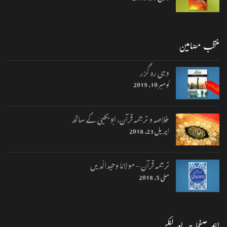
منتخب مضامین
وہی رہ گزر
نومبر 10, 2019
خلاصہ و ترجمہ قرآن، ابو یحییٰ کے ساتھ
اپریل 23, 2018
ترجمہ قرآن – مولانا وحیدالّدیں
مئی 5, 2018
اہم صفحات اور لنکس