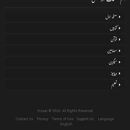
صفحۂ اول
کتابیں
قرآن
مضامین
میگزین
ویڈیوز
تعلیم
Inzaar © 2026. All Rights Reserved
Contact Us
Privacy
Terms of Use
Support Us
Language:
English