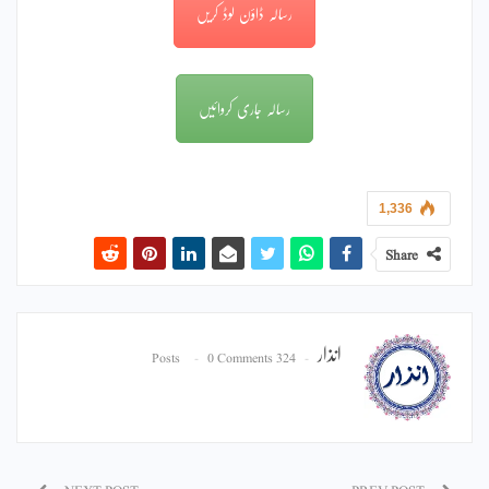
رسالہ ڈاؤن لوڈ کریں
رسالہ جاری کروائیں
1,336
Share
انذار
0 Comments
324 Posts