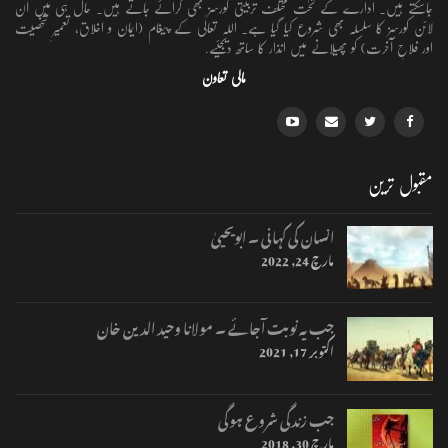
جاسکتے ہیں۔ ادارے کے تحت مختلف تربیتی کورسز بھی کرائے جاتے ہیں۔ حال ہی میں آن
لائن کورسز کا سلسلہ بھی شروع کیا گیا ہے۔ اللہ تعالٰی کے پیغام (ایمان و اخلاق، تعمیرِ شخصیت
اور فلاحِ آخرت) کو پھیلانے میں انذار کا ساتھ دیجئیے.
مالی تعاون
مقبول ترین
انسان کی کہانی ۔ ابویحییٰ
مارچ 24, 2022
جب یہ نوبت آجائے ۔ مولانا وحید الدین خان
اکتوبر 17, 2021
جب زندگی شروع ہوگی
مارچ 30, 2018