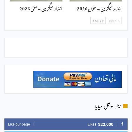
انذار میگزین ۔ جون 2026
انذار میگزین ۔ مئی 2026
NEXT
PREV
انذار سوشل میڈیا
322,000
Like our page
Likes