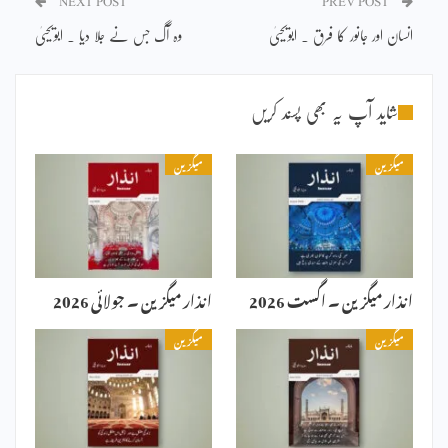
NEXT POST
PREV POST
انسان اور جانور کا فرق ۔ ابویحییٰ
وہ آگ جس نے جلا دیا ۔ ابویحییٰ
شاید آپ یہ بھی پسند کریں
میگزین
میگزین
انذار میگزین ۔ اگست 2026
انذار میگزین ۔ جولائی 2026
میگزین
میگزین