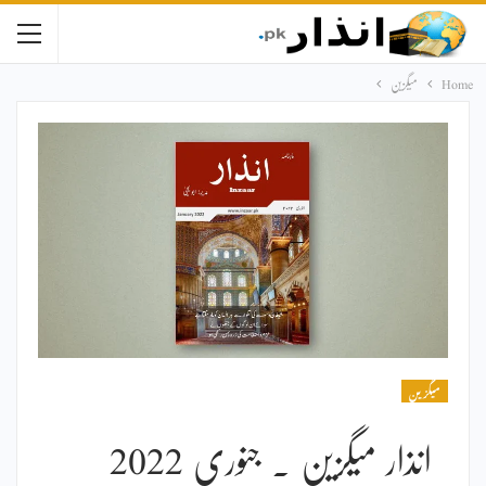
Home
میگزین
میگزین
انذار میگزین ۔ جنوری 2022