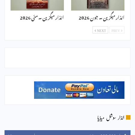
انذار میگزین ۔ جون 2026
انذار میگزین ۔ مئی 2026
NEXT
PREV
انذار سوشل میڈیا