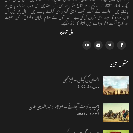
ایک ماہنامہ ’’انذار ‘‘کے نام سے شائع ہوتا ہے جس کے مضامین اس ویب سائٹ پر پڑھے
جاسکتے ہیں۔ ادارے کے تحت مختلف تربیتی کورسز بھی کرائے جاتے ہیں۔ حال ہی میں آن
لائن کورسز کا سلسلہ بھی شروع کیا گیا ہے۔ اللہ تعالٰی کے پیغام (ایمان و اخلاق، تعمیرِ شخصیت
اور فلاحِ آخرت) کو پھیلانے میں انذار کا ساتھ دیجئیے.
مالی تعاون
مقبول ترین
انسان کی کہانی ۔ ابویحییٰ
مارچ 24, 2022
جب یہ نوبت آجائے ۔ مولانا وحید الدین خان
اکتوبر 17, 2021
جب زندگی شروع ہوگی