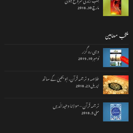
مارچ 30, 2018
منتخب مضامین
وہی رہ گزر
نومبر 10, 2019
خلاصہ و ترجمہ قرآن، ابو یحییٰ کے ساتھ
اپریل 23, 2018
ترجمہ قرآن – مولانا وحیدالّدیں
مئی 5, 2018