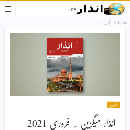
Home
میگزین
میگزین
انذار میگزین ۔ فروری 2021