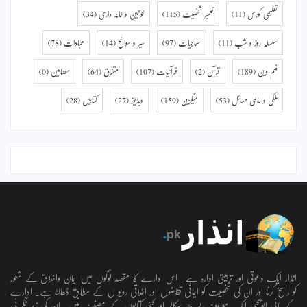
تعلیمی کورس
(11)
تعمیر شخصیت
(115)
خواتین و خانہ داری
(34)
سلسلہ روز و شب
(11)
سماجیات
(97)
سیر و سوانح
(14)
عبادات
(78)
فہم دین
(189)
قرآن
(2)
قرآنیات
(107)
متفرق
(64)
مضامین
(0)
ملکی و عالمی مسائل
(53)
میگزین
(159)
ویڈیوز
(27)
کتابیں
(28)
انذار ایک دعوتی اور تربیتی ادارہ ہے۔ اس ادارے کا مقصد لوگوں میں ایمان واخلاق کے شعور
کو راسخ کرنا اور ان کی شخصیت کو ایمانی تقاضوں اور اخلاقی رویو ں کے مطابق ڈھالنا ہے۔ ادارے
کے بانی ابویحییٰ ایک معروف ریسرچ اسکالر اور کئی کتابوں کے مصنف ہیں۔ ان کی زیر نگرانی