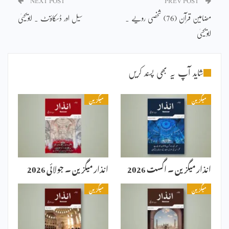
NEXT POST
PREV POST
مضامین قرآن (76) شخصی رویے ۔
سیل اور ڈسکاؤنٹ ۔ ابویحییٰ
ابویحییٰ
شاید آپ یہ بھی پسند کریں
میگزین
میگزین
انذار میگزین ۔ اگست 2026
انذار میگزین ۔ جولائی 2026
میگزین
میگزین