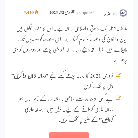
Last updated
جنوری 12, 2021
1,470
By
انذار
ماہنامہ انذار ایک دعوتی و اصلاحی رسالہ ہے۔ اس کا مقصد لوگوں میں
ایمان و اخلاق کی دعوت کو عام کرنا ہے۔ اس دعوت کو دوسروں تک
پھیلانے میں ہمارا ساتھ دیجیے، یہ رسالہ خود بھی پڑھیے اور دوسروں کو بھی
پڑھوائیے۔
فروری 2021 کا رسالہ پڑھنے کیلیے نیچے
"رسالہ ڈاؤن لوڈ کریں”
بٹن پر کلک کریں.
اپنے کسی عزیز، دوست، ساتھی یا رشتہ دار کے نام سال بھر
رسالہ جاری کروانے کے لیے۔ ذیل میں
"رسالہ جاری
کروائیں”
کے بٹن پر کلک کریں.