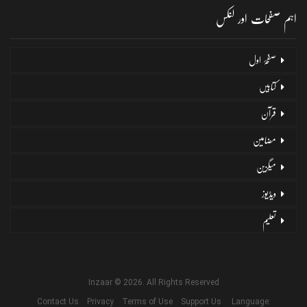
اہم صفحات اور لنکس
صفحۂ اول
کتابیں
قرآن
مضامین
میگزین
ویڈیوز
تعلیم
Inzaar © 2026. All Rights Reserved
Contact Us
Privacy
Terms of Use
Support Us
Language: