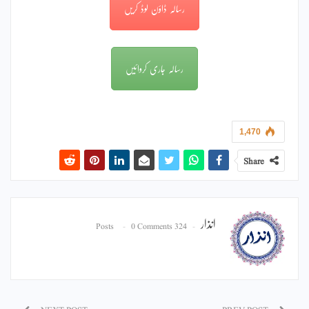
رسالہ ڈاؤن لوڈ کریں
رسالہ جاری کروائیں
1,470
Share
انذار
0 Comments
324 Posts