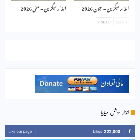
انذار میگزین ۔ جون 2026
انذار میگزین ۔ مئی 2026
NEXT
PREV
انذار سوشل میڈیا
322,000
Like our page
Likes