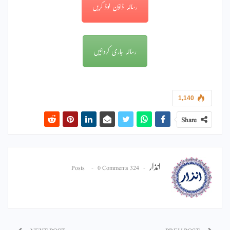
رسالہ ڈاؤن لوڈ کریں
رسالہ جاری کروائیں
1,140
Share
انذار
0 Comments
324 Posts