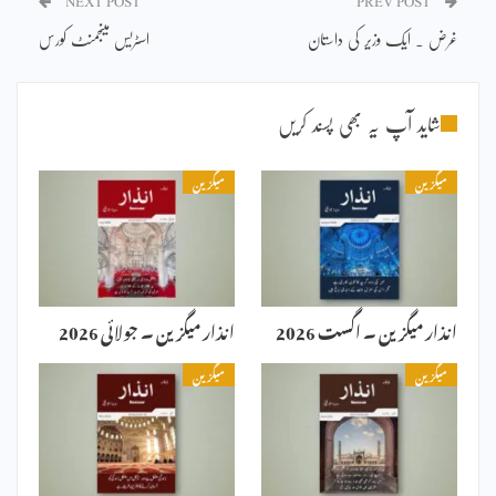
NEXT POST
PREV POST
غرض ۔ ایک وزیر کی داستان
اسٹریس مینجمنٹ کورس
شاید آپ یہ بھی پسند کریں
میگزین
میگزین
انذار میگزین ۔ اگست 2026
انذار میگزین ۔ جولائی 2026
میگزین
میگزین