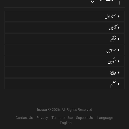
صفحۂ اول
کتابیں
قرآن
مضامین
میگزین
ویڈیوز
تعلیم
Inzaar © 2026. All Rights Reserved
Contact Us
Privacy
Terms of Use
Support Us
Language:
English