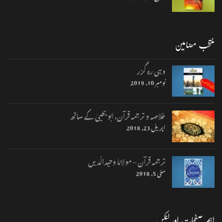
منتخب مضامین
وہی رہ گزر
نومبر 10, 2019
خلاصہ و ترجمہ قرآن، ابو یحییٰ کے ساتھ
اپریل 23, 2018
ترجمہ قرآن – مولانا وحیدالّدیں
مئی 5, 2018
اہم صفحات اور لنکس