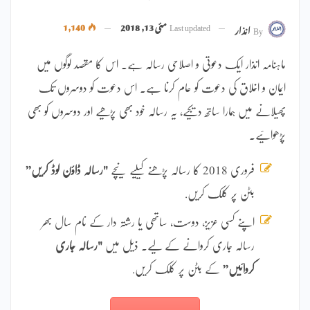
Last updated
مئی 13, 2018
1,140
By
انذار
ماہنامہ انذار ایک دعوتی و اصلاحی رسالہ ہے۔ اس کا مقصد لوگوں میں
ایمان و اخلاق کی دعوت کو عام کرنا ہے۔ اس دعوت کو دوسروں تک
پھیلانے میں ہمارا ساتھ دیجیے، یہ رسالہ خود بھی پڑھیے اور دوسروں کو بھی
پڑھوائیے۔
فروری 2018 کا رسالہ پڑھنے کیلیے نیچے
"رسالہ ڈاؤن لوڈ کریں”
بٹن پر کلک کریں.
اپنے کسی عزیز، دوست، ساتھی یا رشتہ دار کے نام سال بھر
رسالہ جاری کروانے کے لیے۔ ذیل میں
"رسالہ جاری
کروائیں”
کے بٹن پر کلک کریں.