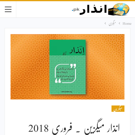
Home
میگزین
میگزین
انذار میگزین ۔ فروری 2018