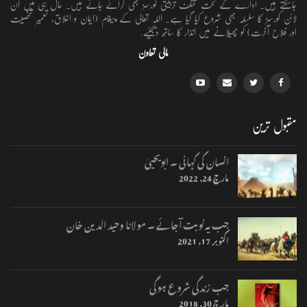
جاسکتے ہیں۔ ادارے کے تحت مختلف تربیتی کورسز بھی کرائے جاتے ہیں۔ حال ہی میں آن
لائن کورسز کا سلسلہ بھی شروع کیا گیا ہے۔ اللہ تعالٰی کے پیغام (ایمان و اخلاق، تعمیرِ شخصیت
اور فلاحِ آخرت) کو پھیلانے میں انذار کا ساتھ دیجئیے.
مالی تعاون
مقبول ترین
انسان کی کہانی ۔ ابویحییٰ
مارچ 24, 2022
جب یہ نوبت آجائے ۔ مولانا وحید الدین خان
اکتوبر 17, 2021
جب زندگی شروع ہوگی
مارچ 30, 2018