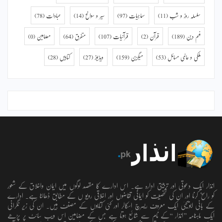
سلسلہ روز و شب
(11)
سماجیات
(97)
سیر و سوانح
(14)
عبادات
(78)
فہم دین
(189)
قرآن
(2)
قرآنیات
(107)
متفرق
(64)
مضامین
(0)
ملکی و عالمی مسائل
(53)
میگزین
(159)
ویڈیوز
(27)
کتابیں
(28)
انذار ایک دعوتی اور تربیتی ادارہ ہے۔ اس ادارے کا مقصد لوگوں میں ایمان واخلاق کے شعور
کو راسخ کرنا اور ان کی شخصیت کو ایمانی تقاضوں اور اخلاقی رویو ں کے مطابق ڈھالنا ہے۔ ادارے
کے بانی ابویحییٰ ایک معروف ریسرچ اسکالر اور کئی کتابوں کے مصنف ہیں۔ ان کی زیر نگرانی
ایک ماہنامہ ’’انذار ‘‘کے نام سے شائع ہوتا ہے جس کے مضامین اس ویب سائٹ پر پڑھے