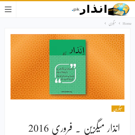
Home
میگزین
میگزین
انذار میگزین ۔ فروری 2016