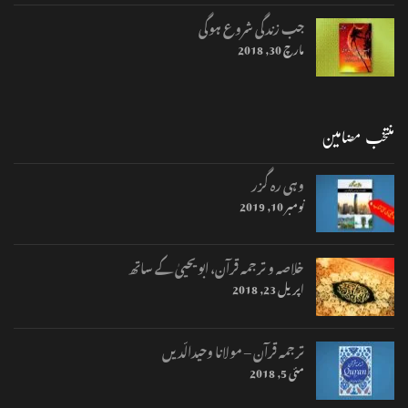
جب زندگی شروع ہوگی
مارچ 30, 2018
منتخب مضامین
وہی رہ گزر
نومبر 10, 2019
خلاصہ و ترجمہ قرآن، ابو یحییٰ کے ساتھ
اپریل 23, 2018
ترجمہ قرآن – مولانا وحیدالّدیں
مئی 5, 2018