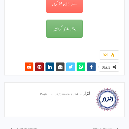
رسالہ ڈاؤن لوڈ کریں
رسالہ جاری کروائیں
921
Share
انذار
0 Comments
324 Posts