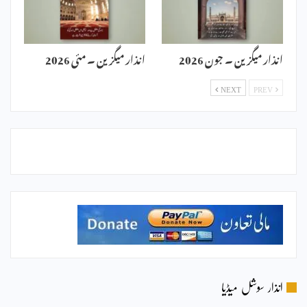
انذار میگزین ۔ جون 2026
انذار میگزین ۔ مئی 2026
NEXT
PREV
انذار سوشل میڈیا