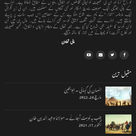
کو راسخ کرنا اور ان کی شخصیت کو ایمانی تقاضوں اور اخلاقی رویو ں کے مطابق ڈھالنا ہے۔ ادارے
کے بانی ابویحییٰ ایک معروف ریسرچ اسکالر اور کئی کتابوں کے مصنف ہیں۔ ان کی زیر نگرانی
ایک ماہنامہ ’’انذار ‘‘کے نام سے شائع ہوتا ہے جس کے مضامین اس ویب سائٹ پر پڑھے
جاسکتے ہیں۔ ادارے کے تحت مختلف تربیتی کورسز بھی کرائے جاتے ہیں۔ حال ہی میں آن
لائن کورسز کا سلسلہ بھی شروع کیا گیا ہے۔ اللہ تعالٰی کے پیغام (ایمان و اخلاق، تعمیرِ شخصیت
اور فلاحِ آخرت) کو پھیلانے میں انذار کا ساتھ دیجئیے.
مالی تعاون
مقبول ترین
انسان کی کہانی ۔ ابویحییٰ
مارچ 24, 2022
جب یہ نوبت آجائے ۔ مولانا وحید الدین خان
اکتوبر 17, 2021