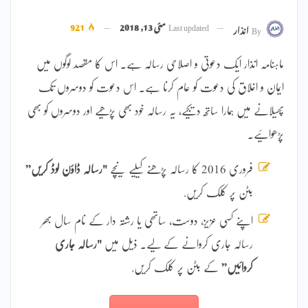
Last updated
مئی 13, 2018
921
By
انذار
ماہنامہ انذار ایک دعوتی و اصلاحی رسالہ ہے۔ اس کا مقصد لوگوں میں
ایمان و اخلاق کی دعوت کو عام کرنا ہے۔ اس دعوت کو دوسروں تک
پھیلانے میں ہمارا ساتھ دیجیے، یہ رسالہ خود بھی پڑھیے اور دوسروں کو بھی
پڑھوائیے۔
فروری 2016 کا رسالہ پڑھنے کیلیے نیچے
"رسالہ ڈاؤن لوڈ کریں”
بٹن پر کلک کریں.
اپنے کسی عزیز، دوست، ساتھی یا رشتہ دار کے نام سال بھر
رسالہ جاری کروانے کے لیے۔ ذیل میں
"رسالہ جاری
کروائیں”
کے بٹن پر کلک کریں.