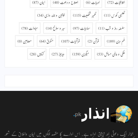
اخلاقیات
(72)
ادبیات
(6)
اصلاح و دعوت
(40)
ایمان
(87)
تعلیمی کورس
(11)
تعمیر شخصیت
(115)
خواتین و خانہ داری
(34)
سلسلہ روز و شب
(11)
سماجیات
(97)
سیر و سوانح
(14)
عبادات
(78)
فہم دین
(189)
قرآن
(2)
قرآنیات
(107)
متفرق
(64)
مضامین
(0)
ملکی و عالمی مسائل
(53)
میگزین
(159)
ویڈیوز
(27)
کتابیں
(28)
انذار ایک دعوتی اور تربیتی ادارہ ہے۔ اس ادارے کا مقصد لوگوں میں ایمان واخلاق کے شعور