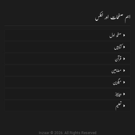
اہم صفحات اور لنکس
صفحۂ اول
کتابیں
قرآن
مضامین
میگزین
ویڈیوز
تعلیم
Inzaar © 2026. All Rights Reserved