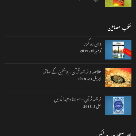
منتخب مضامین
وہی رہ گزر
نومبر 10, 2019
خلاصہ و ترجمہ قرآن، ابو یحییٰ کے ساتھ
اپریل 23, 2018
ترجمہ قرآن – مولانا وحیدالّدیں
مئی 5, 2018
اہم صفحات اور لنکس