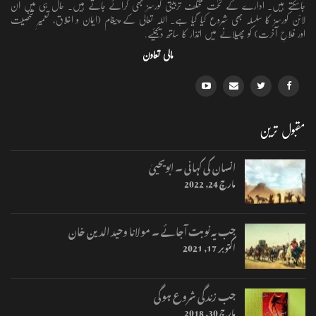
جاسکتے ہیں۔ ادارے کے تحت مختلف تربیتی کورسز بھی کرائے جاتے ہیں۔ حال ہی میں آن
لائن کورسز کا سلسلہ بھی شروع کیا گیا ہے۔ اللہ تعالٰی کے پیغام (ایمان و اخلاق، تعمیرِ شخصیت
اور فلاحِ آخرت) کو پھیلانے میں انذار کا ساتھ دیجئیے.
مالی تعاون
مقبول ترین
انسان کی کہانی ۔ ابویحییٰ
مارچ 24, 2022
جب یہ نوبت آجائے ۔ مولانا وحید الدین خان
اکتوبر 17, 2021
جب زندگی شروع ہوگی
مارچ 30, 2018