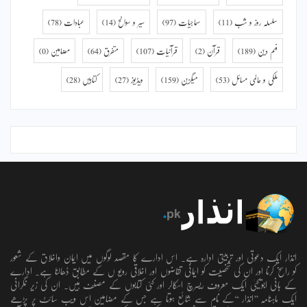
سلسلہ روز و شب
(11)
سماجیات
(97)
سیر و سوانح
(14)
عبادات
(78)
فہم دین
(189)
قرآن
(2)
قرآنیات
(107)
متفرق
(64)
مضامین
(0)
ملکی و عالمی مسائل
(53)
میگزین
(159)
ویڈیوز
(27)
کتابیں
(28)
انذار ایک دعوتی اور تربیتی ادارہ ہے۔ اس ادارے کا مقصد لوگوں میں ایمان واخلاق کے شعور
کو راسخ کرنا اور ان کی شخصیت کو ایمانی تقاضوں اور اخلاقی رویو ں کے مطابق ڈھالنا ہے۔ ادارے
کے بانی ابویحییٰ ایک معروف ریسرچ اسکالر اور کئی کتابوں کے مصنف ہیں۔ ان کی زیر نگرانی
ایک ماہنامہ ’’انذار ‘‘کے نام سے شائع ہوتا ہے جس کے مضامین اس ویب سائٹ پر پڑھے