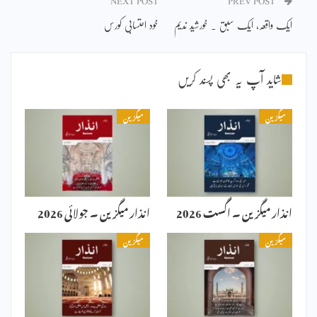
NEXT POST
PREV POST
ایک واقعہ، ایک سبق ۔ خورشید ندیم
خود احتسابی کورس
شاید آپ یہ بھی پسند کریں
میگزین
میگزین
انذار میگزین ۔ اگست 2026
انذار میگزین ۔ جولائی 2026
میگزین
میگزین