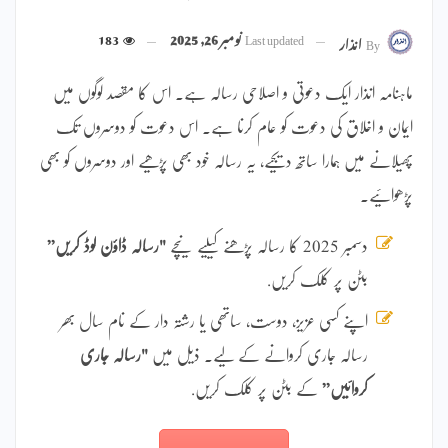
Last updated
نومبر 26, 2025
183
By
انذار
ماہنامہ انذار ایک دعوتی و اصلاحی رسالہ ہے۔ اس کا مقصد لوگوں میں
ایمان و اخلاق کی دعوت کو عام کرنا ہے۔ اس دعوت کو دوسروں تک
پھیلانے میں ہمارا ساتھ دیجیے، یہ رسالہ خود بھی پڑھیے اور دوسروں کو بھی
پڑھوائیے۔
دسمبر 2025 کا رسالہ پڑھنے کیلیے نیچے
"رسالہ ڈاؤن لوڈ کریں”
بٹن پر کلک کریں.
اپنے کسی عزیز، دوست، ساتھی یا رشتہ دار کے نام سال بھر
رسالہ جاری کروانے کے لیے۔ ذیل میں
"رسالہ جاری
کروائیں”
کے بٹن پر کلک کریں.