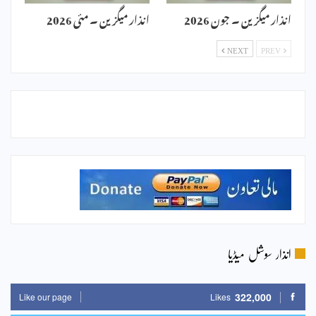
انذار میگزین ۔ جون 2026
انذار میگزین ۔ مئی 2026
NEXT
PREV
انذار سوشل میڈیا
322,000
Like our page
Likes