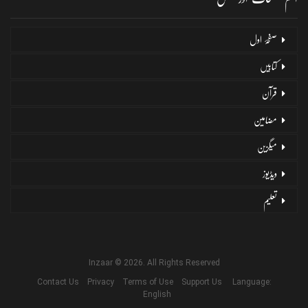
صفحۂ اول
کتابیں
قرآن
مضامین
میگزین
ویڈیوز
تعلیم
Inzaar © 2026. All Rights Reserved
Contact Us
Privacy
Terms of Use
Support Us
Language:
English