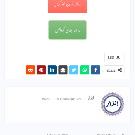
رسالہ ڈاؤن لوڈ کریں
رسالہ جاری کروائیں
183
Share
انذار
0 Comments
324 Posts