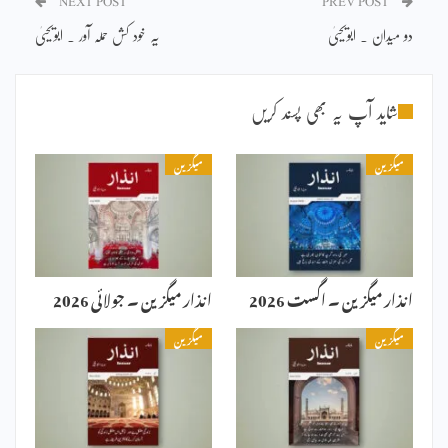
NEXT POST
PREV POST
دو میدان ۔ ابویحییٰ
یہ خود کش حملہ آور ۔ ابویحییٰ
شاید آپ یہ بھی پسند کریں
میگزین
میگزین
انذار میگزین ۔ اگست 2026
انذار میگزین ۔ جولائی 2026
میگزین
میگزین