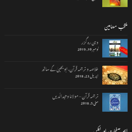
منتخب مضامین
وہی رہ گزر
نومبر 10, 2019
خلاصہ و ترجمہ قرآن، ابو یحییٰ کے ساتھ
اپریل 23, 2018
ترجمہ قرآن – مولانا وحیدالّدیں
مئی 5, 2018
اہم صفحات اور لنکس