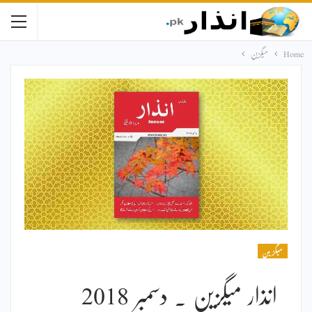
Home
میگزین
میگزین
انذار میگزین ۔ دسمبر 2018