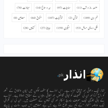
سلسلہ روز و شب
(11)
سماجیات
(97)
سیر و سوانح
(14)
عبادات
(78)
فہم دین
(189)
قرآن
(2)
قرآنیات
(107)
متفرق
(64)
مضامین
(0)
ملکی و عالمی مسائل
(53)
میگزین
(159)
ویڈیوز
(27)
کتابیں
(28)
انذار ایک دعوتی اور تربیتی ادارہ ہے۔ اس ادارے کا مقصد لوگوں میں ایمان واخلاق کے شعور
کو راسخ کرنا اور ان کی شخصیت کو ایمانی تقاضوں اور اخلاقی رویو ں کے مطابق ڈھالنا ہے۔ ادارے
کے بانی ابویحییٰ ایک معروف ریسرچ اسکالر اور کئی کتابوں کے مصنف ہیں۔ ان کی زیر نگرانی
ایک ماہنامہ ’’انذار ‘‘کے نام سے شائع ہوتا ہے جس کے مضامین اس ویب سائٹ پر پڑھے