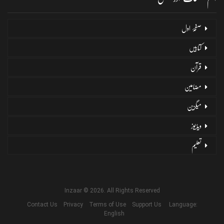
صفحۂ اول
کتابیں
قرآن
مضامین
میگزین
ویڈیوز
تعلیم
Inzaar © 2026. All Rights Reserved
Contact Us
Privacy
Terms of Use
Support Us
Language:
English