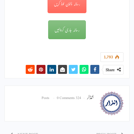
رسالہ ڈاؤن لوڈ کریں
رسالہ جاری کروائیں
1,793
Share
انذار
0 Comments
324 Posts