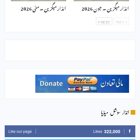
انذار میگزین ۔ جون 2026
انذار میگزین ۔ مئی 2026
NEXT
PREV
انذار سوشل میڈیا
322,000
Like our page
Likes