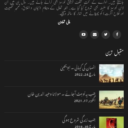
جاسکتے ہیں۔ ادارے کے تحت مختلف تربیتی کورسز بھی کرائے جاتے ہیں۔ حال ہی میں آن
لائن کورسز کا سلسلہ بھی شروع کیا گیا ہے۔ اللہ تعالٰی کے پیغام (ایمان و اخلاق، تعمیرِ شخصیت
اور فلاحِ آخرت) کو پھیلانے میں انذار کا ساتھ دیجئیے.
مالی تعاون
مقبول ترین
انسان کی کہانی ۔ ابویحییٰ
مارچ 24, 2022
جب یہ نوبت آجائے ۔ مولانا وحید الدین خان
اکتوبر 17, 2021
جب زندگی شروع ہوگی
مارچ 30, 2018