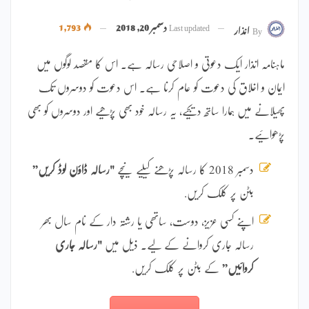
Last updated
دسمبر 20, 2018
1,793
By
انذار
ماہنامہ انذار ایک دعوتی و اصلاحی رسالہ ہے۔ اس کا مقصد لوگوں میں
ایمان و اخلاق کی دعوت کو عام کرنا ہے۔ اس دعوت کو دوسروں تک
پھیلانے میں ہمارا ساتھ دیجیے، یہ رسالہ خود بھی پڑھیے اور دوسروں کو بھی
پڑھوائیے۔
دسمبر 2018 کا رسالہ پڑھنے کیلیے نیچے
"رسالہ ڈاؤن لوڈ کریں”
بٹن پر کلک کریں.
اپنے کسی عزیز، دوست، ساتھی یا رشتہ دار کے نام سال بھر
رسالہ جاری کروانے کے لیے۔ ذیل میں
"رسالہ جاری
کروائیں”
کے بٹن پر کلک کریں.