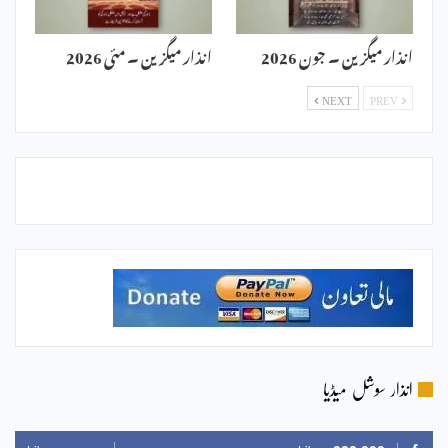
انذار میگزین ۔ جون 2026
انذار میگزین ۔ مئی 2026
NEXT
PREV
انذار سوشل میڈیا