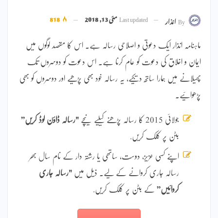
Last updated
مئی 13, 2018
818
By
انذار
ماہنامہ انذار ایک دعوتی و اصلاحی رسالہ ہے۔ اس کا مقصد لوگوں میں
ایمان و اخلاق کی دعوت کو عام کرنا ہے۔ اس دعوت کو دوسروں تک
پھیلانے میں ہمارا ساتھ دیجیے، یہ رسالہ خود بھی پڑھیے اور دوسروں کو بھی
پڑھوائیے۔
جولائی 2015 کا رسالہ پڑھنے کیلیے نیچے
"رسالہ ڈاؤن لوڈ کریں”
بٹن پر کلک کریں.
اپنے کسی عزیز، دوست، ساتھی یا رشتہ دار کے نام سال بھر
رسالہ جاری کروانے کے لیے۔ ذیل میں
"رسالہ جاری
کروائیں”
کے بٹن پر کلک کریں.