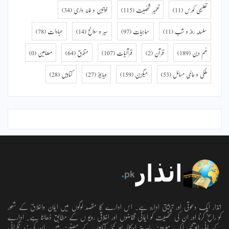
تعلیمی کورس
(11)
تعمیر شخصیت
(115)
خواتین و خانہ داری
(34)
سلسلہ روز و شب
(11)
سماجیات
(97)
سیر و سوانح
(14)
عبادات
(78)
فہم دین
(189)
قرآن
(2)
قرآنیات
(107)
متفرق
(64)
مضامین
(0)
ملکی و عالمی مسائل
(53)
میگزین
(159)
ویڈیوز
(27)
کتابیں
(28)
انذار ایک دعوتی اور تربیتی ادارہ ہے۔ اس ادارے کا مقصد لوگوں میں ایمان واخلاق کے شعور
کو راسخ کرنا اور ان کی شخصیت کو ایمانی تقاضوں اور اخلاقی رویو ں کے مطابق ڈھالنا ہے۔ ادارے
کے بانی ابویحییٰ ایک معروف ریسرچ اسکالر اور کئی کتابوں کے مصنف ہیں۔ ان کی زیر نگرانی