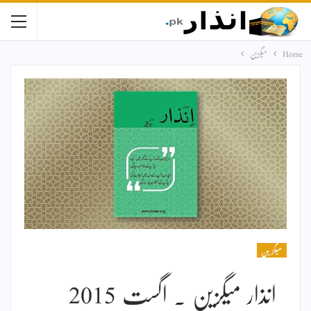
Home
میگزین
میگزین
انذار میگزین ۔ اگست 2015