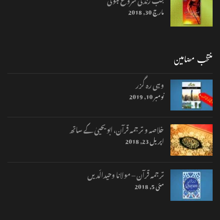
مارچ 30, 2018
منتخب مضامین
وہی رہ گزر
نومبر 10, 2019
خلاصہ و ترجمہ قرآن، ابو یحییٰ کے ساتھ
اپریل 23, 2018
ترجمہ قرآن – مولانا وحیدالّدیں
مئی 5, 2018