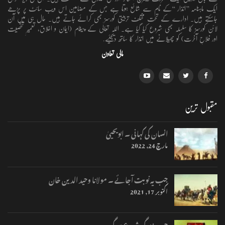
ایک ماہنامہ ’’انذار ‘‘کے نام سے شائع ہوتا ہے جس کے مضامین اس ویب سائٹ پر پڑھے
جاسکتے ہیں۔ ادارے کے تحت مختلف تربیتی کورسز بھی کرائے جاتے ہیں۔ حال ہی میں آن
لائن کورسز کا سلسلہ بھی شروع کیا گیا ہے۔ اللہ تعالٰی کے پیغام (ایمان و اخلاق، تعمیرِ شخصیت
اور فلاحِ آخرت) کو پھیلانے میں انذار کا ساتھ دیجئیے.
مالی تعاون
مقبول ترین
انسان کی کہانی ۔ ابویحییٰ
مارچ 24, 2022
جب یہ نوبت آجائے ۔ مولانا وحید الدین خان
اکتوبر 17, 2021
جب زندگی شروع ہوگی