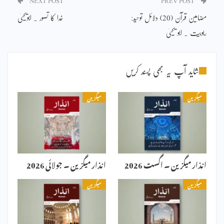
NEXT POST
PREV POST
مضامین قرآن (20) دلائل توحید:
خدا کا تصور ۔ ابویحییٰ
ربوبیت ۔ ابو یحییٰ
شاید آپ یہ بھی پسند کریں
میگزین
میگزین
انذار میگزین ۔ اگست 2026
انذار میگزین ۔ جولائی 2026
میگزین
میگزین