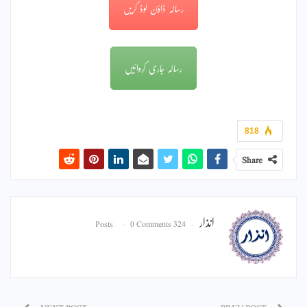
رسالہ ڈاؤن لوڈ کریں
رسالہ جاری کروائیں
818
Share
انذار
0 Comments
324 Posts