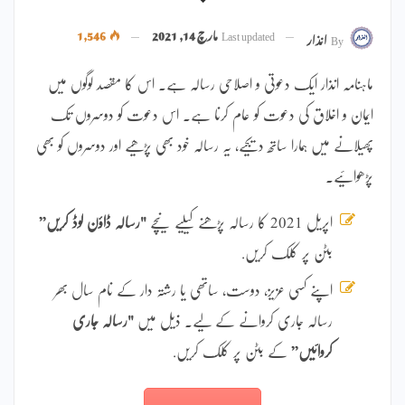
Last updated
مارچ 14, 2021
1,546
By
انذار
ماہنامہ انذار ایک دعوتی و اصلاحی رسالہ ہے۔ اس کا مقصد لوگوں میں
ایمان و اخلاق کی دعوت کو عام کرنا ہے۔ اس دعوت کو دوسروں تک
پھیلانے میں ہمارا ساتھ دیجیے، یہ رسالہ خود بھی پڑھیے اور دوسروں کو بھی
پڑھوائیے۔
اپریل 2021 کا رسالہ پڑھنے کیلیے نیچے
"رسالہ ڈاؤن لوڈ کریں”
بٹن پر کلک کریں.
اپنے کسی عزیز، دوست، ساتھی یا رشتہ دار کے نام سال بھر
رسالہ جاری کروانے کے لیے۔ ذیل میں
"رسالہ جاری
کروائیں”
کے بٹن پر کلک کریں.