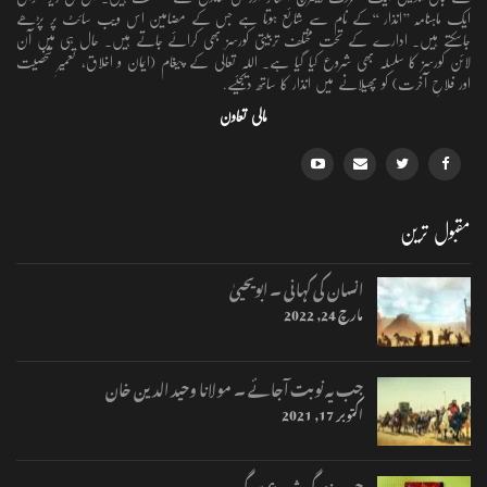
ایک ماہنامہ ’’انذار ‘‘کے نام سے شائع ہوتا ہے جس کے مضامین اس ویب سائٹ پر پڑھے
جاسکتے ہیں۔ ادارے کے تحت مختلف تربیتی کورسز بھی کرائے جاتے ہیں۔ حال ہی میں آن
لائن کورسز کا سلسلہ بھی شروع کیا گیا ہے۔ اللہ تعالٰی کے پیغام (ایمان و اخلاق، تعمیرِ شخصیت
اور فلاحِ آخرت) کو پھیلانے میں انذار کا ساتھ دیجئیے.
مالی تعاون
مقبول ترین
انسان کی کہانی ۔ ابویحییٰ
مارچ 24, 2022
جب یہ نوبت آجائے ۔ مولانا وحید الدین خان
اکتوبر 17, 2021
جب زندگی شروع ہوگی