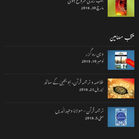
مارچ 30, 2018
منتخب مضامین
وہی رہ گزر
نومبر 10, 2019
خلاصہ و ترجمہ قرآن، ابو یحییٰ کے ساتھ
اپریل 23, 2018
ترجمہ قرآن – مولانا وحیدالّدیں
مئی 5, 2018