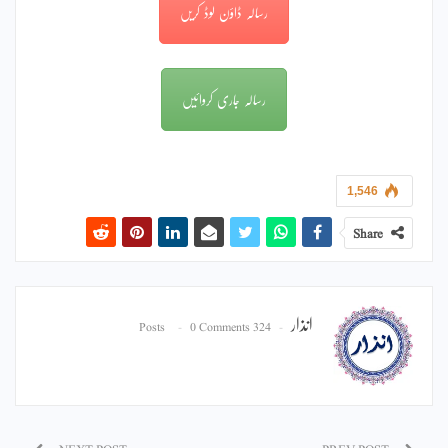
رسالہ ڈاؤن لوڈ کریں
رسالہ جاری کروائیں
1,546
Share
انذار
0 Comments
324 Posts