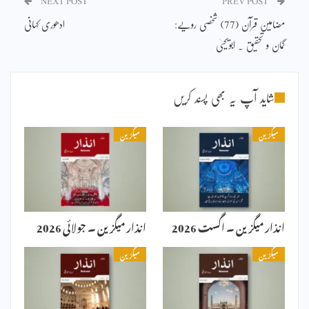
NEXT POST
PREV POST
مضامین قرآن (77) شخصی رویے:
ادھوری کہانی
گمان و تحقیق ۔ ابویحییٰ
شاید آپ یہ بھی پسند کریں
میگزین
میگزین
انذار میگزین ۔ اگست 2026
انذار میگزین ۔ جولائی 2026
میگزین
میگزین