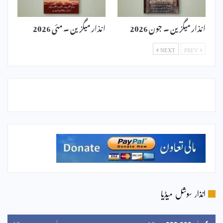
انذار میگزین ۔ جون 2026
انذار میگزین ۔ مئی 2026
NEXT
PREV
انذار سوشل میڈیا