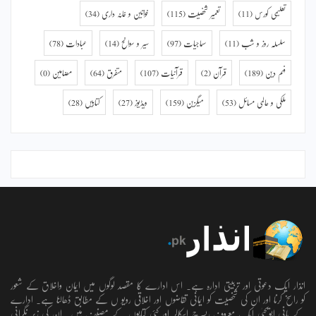
تعلیمی کورس
(11)
تعمیر شخصیت
(115)
خواتین و خانہ داری
(34)
سلسلہ روز و شب
(11)
سماجیات
(97)
سیر و سوانح
(14)
عبادات
(78)
فہم دین
(189)
قرآن
(2)
قرآنیات
(107)
متفرق
(64)
مضامین
(0)
ملکی و عالمی مسائل
(53)
میگزین
(159)
ویڈیوز
(27)
کتابیں
(28)
انذار ایک دعوتی اور تربیتی ادارہ ہے۔ اس ادارے کا مقصد لوگوں میں ایمان واخلاق کے شعور
کو راسخ کرنا اور ان کی شخصیت کو ایمانی تقاضوں اور اخلاقی رویو ں کے مطابق ڈھالنا ہے۔ ادارے
کے بانی ابویحییٰ ایک معروف ریسرچ اسکالر اور کئی کتابوں کے مصنف ہیں۔ ان کی زیر نگرانی