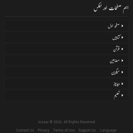
اہم صفحات اور لنکس
صفحۂ اول
کتابیں
قرآن
مضامین
میگزین
ویڈیوز
تعلیم
Inzaar © 2026. All Rights Reserved
Contact Us
Privacy
Terms of Use
Support Us
Language: