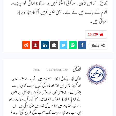
تاریخ کے اس قانون سے کوئی استثنا نہیں دے گا جو اخلاقی طور پر پست
اقوام کے بارے میں طے ہے۔ یعنی ایسی قومیں آخرکار تباہ و برباد
ہوجاتی ہیں۔
15,529
Share
ابویحییٰ
0 Comments
750 Posts
ابویحییٰ ایک پاکستانی اسکالراور مصنف ہیں ۔ آپ نے علوم اسلامیہ
اور کمپیوٹر سائنس میں اونرز اور ماسٹرز کی ڈگریاں فرسٹ کلاس فرسٹ
پوزیشن کے ساتھ حاصل کیں اور سوشل سائنسز میں ایم فل کیا۔ انہوں
نے اپنا پی ایچ ڈی اسلامک اسٹیڈیز میں مکمل کیا۔ آپ کی ڈیڑھ درجن
سے زیادہ تصانیف ہیں جو لاکھوں کی تعداد میں شائع ہوچکی ہیں۔ ان
میں سب سے زیادہ معروف کتاب ’’جب زندگی شروع ہوگی‘‘ ہے جو