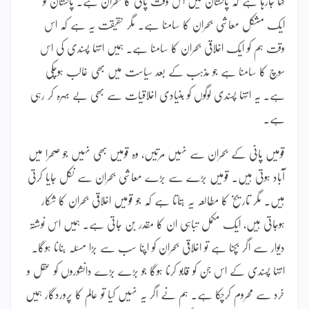
کہا جارہا ہے کہ پاکستان میں اس وقت پانی کا بحران ہے۔ پاکستان کو
ایک مشکل معاشی بحران کا سامنا ہے۔ مگر حقیقت یہ ہے کہ اس
وقت ہم کو ایک اخلاقی بحران کا سامنا ہے۔ ہمیں انتہا پسندی کی اس
سوچ کا سامنا ہے جو مذہب کے بعد سیاست میں بھی غالب ہوچکی
ہے۔ یہ انتہا پسندی لوگوں کو بنیادی اخلاقیات سے بھی بے بہرہ کر رہی
ہے۔
قومیں پانی کے بحران سے نہیں مرتیں، وہ قومیں بھی نہیں جو صحرا میں
آباد ہوتی ہیں۔ قومیں بڑے سے بڑے معاشی بحران سے نکل جایا کرتی
ہیں۔ مگر تاریخ کا مطالعہ یہ بتاتا ہے کہ جو قومیں اخلاقی بحران کا شکار
ہوجاتی ہیں، ایک مکمل تباہی ان کا مقدر بن جاتی ہے۔ ہمیں اس نوشتہ
دیوار سے اگر بچنا ہے تو اخلاقی بحران کو اپنا سب سے بڑا مسئلہ بنانا ہوگا۔
انتہا پسندی کے اس جن کو قابو کرنا ہوگا جو بڑے بڑے دانشوروں کو عقل و
خرد سے محروم کرچکا ہے۔ ہم نے اگر یہ نہیں کیا تو عالم کا پروردگار ہمیں