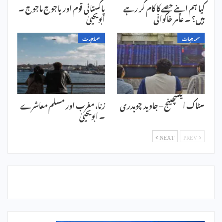
کیا ہم اپنے حصے کا کام کر رہے
پاکستانی قوم اور یاجوج ماجوج ۔
ہیں؟ ۔ عامر خاکوانی
ابویحییٰ
سماجیات
سماجیات
سٹاک ایکسچینج – جاوید چوہدری
زنا، مغرب اور مسلم معاشرے
۔ ابویحییٰ
NEXT
PREV