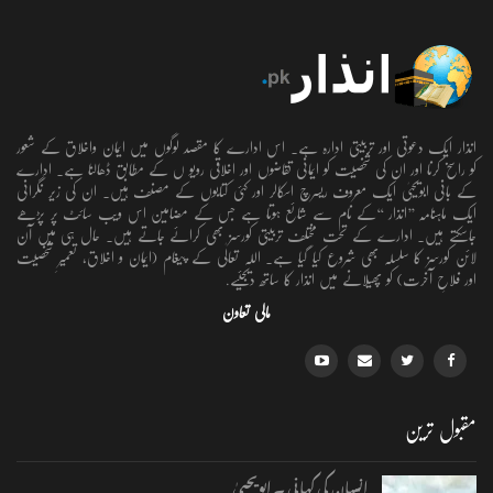
انذار ایک دعوتی اور تربیتی ادارہ ہے۔ اس ادارے کا مقصد لوگوں میں ایمان واخلاق کے شعور
کو راسخ کرنا اور ان کی شخصیت کو ایمانی تقاضوں اور اخلاقی رویو ں کے مطابق ڈھالنا ہے۔ ادارے
کے بانی ابویحییٰ ایک معروف ریسرچ اسکالر اور کئی کتابوں کے مصنف ہیں۔ ان کی زیر نگرانی
ایک ماہنامہ ’’انذار ‘‘کے نام سے شائع ہوتا ہے جس کے مضامین اس ویب سائٹ پر پڑھے
جاسکتے ہیں۔ ادارے کے تحت مختلف تربیتی کورسز بھی کرائے جاتے ہیں۔ حال ہی میں آن
لائن کورسز کا سلسلہ بھی شروع کیا گیا ہے۔ اللہ تعالٰی کے پیغام (ایمان و اخلاق، تعمیرِ شخصیت
اور فلاحِ آخرت) کو پھیلانے میں انذار کا ساتھ دیجئیے.
مالی تعاون
مقبول ترین
انسان کی کہانی ۔ ابویحییٰ