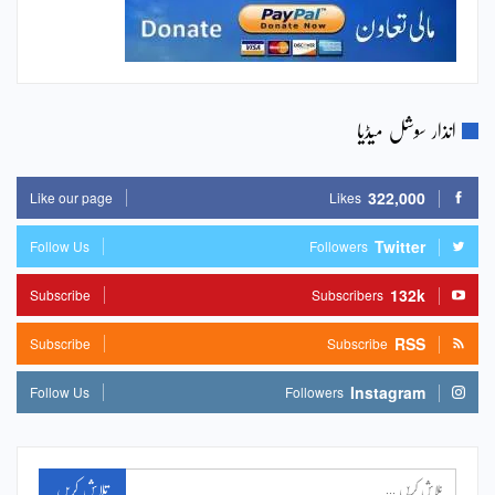
انذار سوشل میڈیا
322,000
Like our page
Likes
Twitter
Follow Us
Followers
132k
Subscribe
Subscribers
RSS
Subscribe
Subscribe
Instagram
Follow Us
Followers