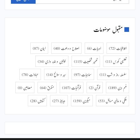
مقبول موضوعات
اخلاقیات
(72)
ادبیات
(6)
اصلاح و دعوت
(40)
ایمان
(87)
تعلیمی کورس
(11)
تعمیر شخصیت
(115)
خواتین و خانہ داری
(34)
سلسلہ روز و شب
(11)
سماجیات
(97)
سیر و سوانح
(14)
عبادات
(78)
فہم دین
(189)
قرآن
(2)
قرآنیات
(107)
متفرق
(64)
مضامین
(0)
ملکی و عالمی مسائل
(53)
میگزین
(159)
ویڈیوز
(27)
کتابیں
(28)