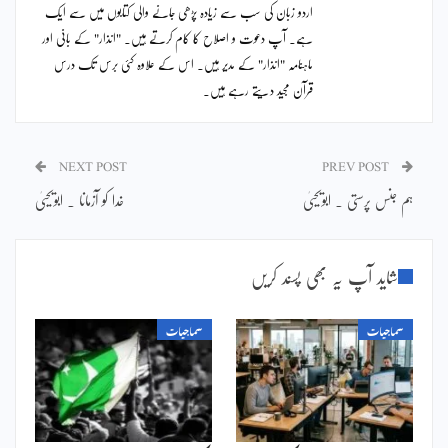
اردو زبان کی سب سے زیادہ پڑھی جانے والی کتابوں میں سے ایک
ہے۔ آپ دعوت و اصلاح کا کام کرتے ہیں۔ "انذار" کے بانی اور
ماہنامہ "انذار" کے مدیر ہیں۔ اس کے علاوہ کئی برس تک درس
قرآن مجید دیتے رہے ہیں۔
NEXT POST
PREV POST
ہم جنس پرستی ۔ ابویحییٰ
خدا کو آزمانا ۔ ابویحییٰ
شاید آپ یہ بھی پسند کریں
سماجیات
سماجیات