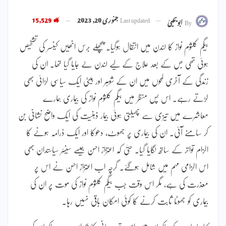
Last updated
جنوری 20, 2023
15,529
By
ابویحییٰ
بیگم کلثوم نواز کا لندن میں انتقال ہوگیا۔ پچھلے برس انھیں کینسر کی تشخیص
ہوئی تھی جس کے بعد علاج کے لیے لندن لے جایا گیا تھا۔ ان کی
زندگی کے آخری لمحوں میں ان کے شوہر اور بیٹی ایک سیاسی لڑائی بھی
لڑتے رہے۔ اس پس منظر میں بیگم کلثوم نواز کی بیماری ہمارے
معاشرے میں تیزی سے پھیلتی ہوئی بیمار ذہنیت کی ایک واضح نشانی بن
کر سامنے آئی۔ ان کی بیماری پر جھوٹ، دھوکا اور ایک ڈرامہ ہونے کا
الزام تواتر کے ساتھ لگایا گیا۔ حتیٰ کہ اعتزاز احسن جیسے سینئر سیاستدان بھی
اس الزامی مہم میں شامل ہوگئے۔ گرچہ اب اعتزاز احسن نے اس پر
معذرت کی ہے، مگر اس وقت جب بیگم کلثوم نواز کی موت پر ان کی
بیماری کو جھوٹا ثابت کرنے کا کوئی امکان باقی نہیں رہا۔