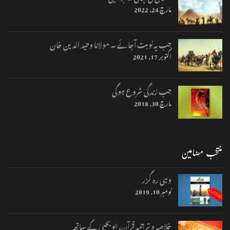
مارچ 24, 2022
جب یہ نوبت آجائے ۔ مولانا وحید الدین خان
اکتوبر 17, 2021
جب زندگی شروع ہوگی
مارچ 30, 2018
منتخب مضامین
وہی رہ گزر
نومبر 10, 2019
خلاصہ و ترجمہ قرآن، ابو یحییٰ کے ساتھ