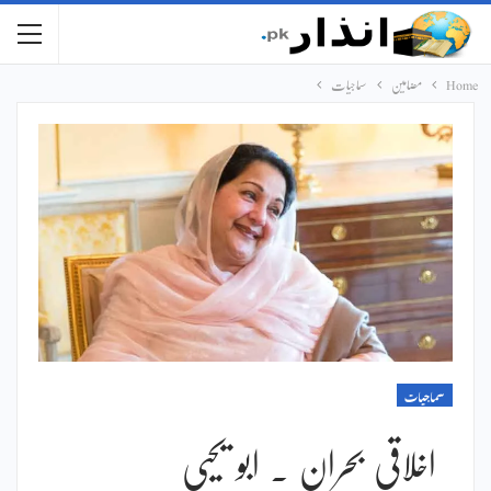
Home
مضامین
سماجیات
سماجیات
اخلاقی بحران ۔ ابو یحیی