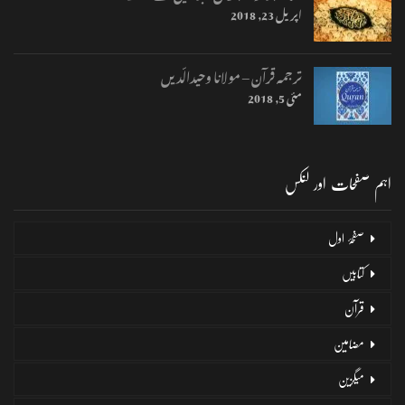
اپریل 23, 2018
ترجمہ قرآن – مولانا وحیدالّدیں
مئی 5, 2018
اہم صفحات اور لنکس
صفحۂ اول
کتابیں
قرآن
مضامین
میگزین