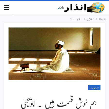
Home
مضامین
سماجیات
سماجیات
ہم خوش قسمت ہیں ۔ ابویحییٰ