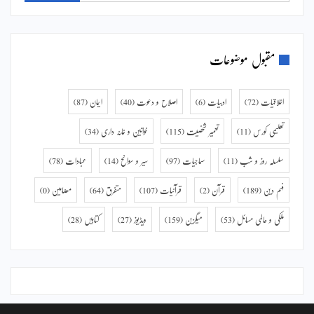
مقبول موضوعات
اخلاقیات
(72)
ادبیات
(6)
اصلاح و دعوت
(40)
ایمان
(87)
تعلیمی کورس
(11)
تعمیر شخصیت
(115)
خواتین و خانہ داری
(34)
سلسلہ روز و شب
(11)
سماجیات
(97)
سیر و سوانح
(14)
عبادات
(78)
فہم دین
(189)
قرآن
(2)
قرآنیات
(107)
متفرق
(64)
مضامین
(0)
ملکی و عالمی مسائل
(53)
میگزین
(159)
ویڈیوز
(27)
کتابیں
(28)