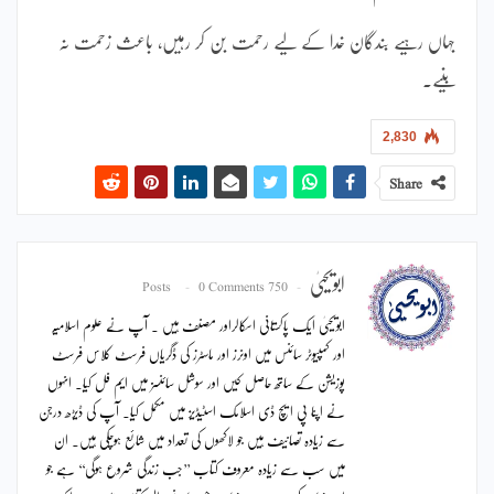
جہاں رہیے بندگان خدا کے لیے رحمت بن کر رہیں، باعث زحمت نہ
بنیے۔
2,830
Share
ابویحییٰ
0 Comments
750 Posts
ابویحییٰ ایک پاکستانی اسکالراور مصنف ہیں ۔ آپ نے علوم اسلامیہ
اور کمپیوٹر سائنس میں اونرز اور ماسٹرز کی ڈگریاں فرسٹ کلاس فرسٹ
پوزیشن کے ساتھ حاصل کیں اور سوشل سائنسز میں ایم فل کیا۔ انہوں
نے اپنا پی ایچ ڈی اسلامک اسٹیڈیز میں مکمل کیا۔ آپ کی ڈیڑھ درجن
سے زیادہ تصانیف ہیں جو لاکھوں کی تعداد میں شائع ہوچکی ہیں۔ ان
میں سب سے زیادہ معروف کتاب ’’جب زندگی شروع ہوگی‘‘ ہے جو