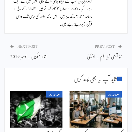
اردو زبان کی سب سے زیادہ پڑھی جانے والی کتابوں میں سے ایک
ہے۔ آپ دعوت و اصلاح کا کام کرتے ہیں۔ "انذار" کے بانی اور
ماہنامہ "انذار" کے مدیر ہیں۔ اس کے علاوہ کئی برس تک درس
قرآن مجید دیتے رہے ہیں۔
NEXT POST
PREV POST
نیا آدمی نئی قوم ۔ ابویحییٰ
انذار میگزین ۔ نومبر 2019
شاید آپ یہ بھی پسند کریں
سماجیات
سماجیات