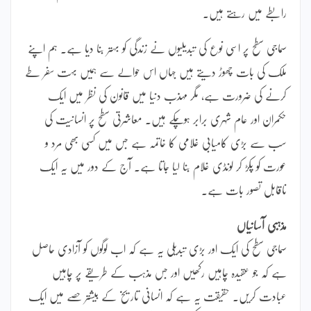
رابطے میں رہتے ہیں۔
سماجی سطح پر اسی نوع کی تبدیلیوں نے زندگی کو بہتر بنا دیا ہے۔ ہم اپنے
ملک کی بات چھوڑ دیتے ہیں جہاں اس حوالے سے ہمیں بہت سفر طے
کرنے کی ضرورت ہے، مگر مہذب دنیا میں قانون کی نظر میں ایک
حکمران اور عام شہری برابر ہوچکے ہیں۔ معاشرتی سطح پر انسانیت کی
سب سے بڑی کامیابی غلامی کا خاتمہ ہے جس میں کسی بھی مرد و
عورت کو پکڑ کر لونڈی غلام بنا لیا جاتا ہے۔ آج کے دور میں یہ ایک
ناقابل تصور بات ہے۔
مذہبی آسانیاں
سماجی سطح کی ایک اور بڑی تبدیلی یہ ہے کہ اب لوگوں کو آزادی حاصل
ہے کہ جو عقیدہ چاہیں رکھیں اور جس مذہب کے طریقے پر چاہیں
عبادت کریں۔ حقیقت یہ ہے کہ انسانی تاریخ کے بیشتر حصے میں ایک