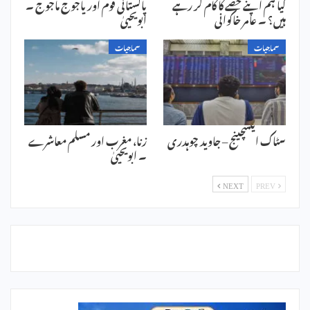
کیا ہم اپنے حصے کا کام کر رہے
پاکستانی قوم اور یاجوج ماجوج ۔
ہیں؟ ۔ عامر خاکوانی
ابویحییٰ
سماجیات
سماجیات
سٹاک ایکسچینج – جاوید چوہدری
زنا، مغرب اور مسلم معاشرے
۔ ابویحییٰ
NEXT
PREV