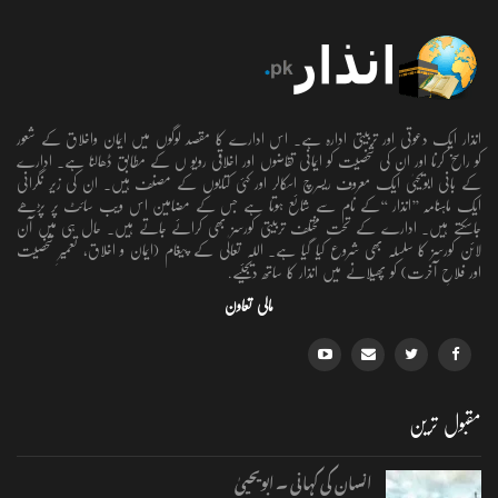
انذار ایک دعوتی اور تربیتی ادارہ ہے۔ اس ادارے کا مقصد لوگوں میں ایمان واخلاق کے شعور
کو راسخ کرنا اور ان کی شخصیت کو ایمانی تقاضوں اور اخلاقی رویو ں کے مطابق ڈھالنا ہے۔ ادارے
کے بانی ابویحییٰ ایک معروف ریسرچ اسکالر اور کئی کتابوں کے مصنف ہیں۔ ان کی زیر نگرانی
ایک ماہنامہ ’’انذار ‘‘کے نام سے شائع ہوتا ہے جس کے مضامین اس ویب سائٹ پر پڑھے
جاسکتے ہیں۔ ادارے کے تحت مختلف تربیتی کورسز بھی کرائے جاتے ہیں۔ حال ہی میں آن
لائن کورسز کا سلسلہ بھی شروع کیا گیا ہے۔ اللہ تعالٰی کے پیغام (ایمان و اخلاق، تعمیرِ شخصیت
اور فلاحِ آخرت) کو پھیلانے میں انذار کا ساتھ دیجئیے.
مالی تعاون
مقبول ترین
انسان کی کہانی ۔ ابویحییٰ