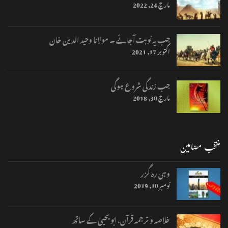
مارچ 24, 2022
جب یہ نوبت آجائے ۔ مولانا وحید الدین خان
اکتوبر 17, 2021
جب زندگی شروع ہوگی
مارچ 30, 2018
منتخب مضامین
وہی رہ گزر
نومبر 10, 2019
خلاصہ و ترجمہ قرآن، ابو یحییٰ کے ساتھ