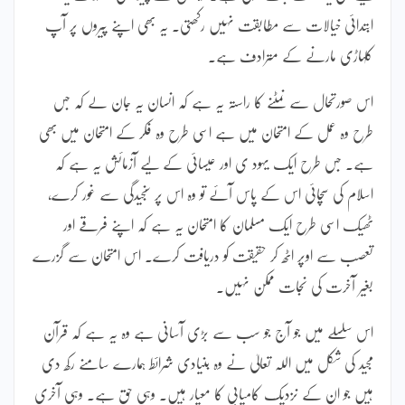
ابتدائی خیالات سے مطابقت نہیں رکھتی۔ یہ بھی اپنے پیروں پر آپ
کلہاڑی مارنے کے مترادف ہے۔
اس صورتحال سے نمٹنے کا راستہ یہ ہے کہ انسان یہ جان لے کہ جس
طرح وہ عمل کے امتحان میں ہے اسی طرح وہ فکر کے امتحان میں بھی
ہے۔ جس طرح ایک یہود ی اور عیسائی کے لیے آزمائش یہ ہے کہ
اسلام کی سچائی اس کے پاس آئے تو وہ اس پر سنجیدگی سے غور کرے،
ٹھیک اسی طرح ایک مسلمان کا امتحان یہ ہے کہ اپنے فرقے اور
تعصب سے اوپر اٹھ کر حقیقت کو دریافت کرے۔ اس امتحان سے گزرے
بغیر آخرت کی نجات ممکن نہیں۔
اس سلسلے میں جو آج جو سب سے بڑی آسانی ہے وہ یہ ہے کہ قرآن
مجید کی شکل میں اللہ تعالیٰ نے وہ بنیادی شرائط ہمارے سامنے رکھ دی
ہیں جو ان کے نزدیک کامیابی کا معیار ہیں۔ وہی حق ہے۔ وہی آخری