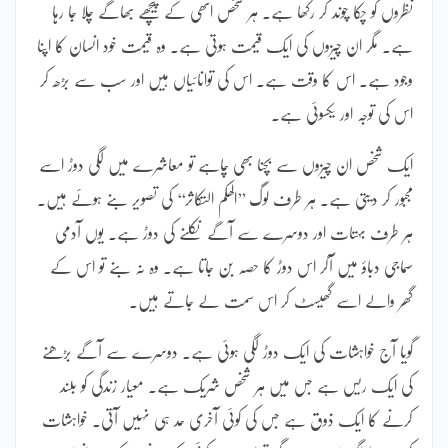
نظروں کو چکا چوند کر رکھا ہے۔ ہر شخص انھی کے پیچھے بھاگے چلا جا رہا
ہے۔ مگر ان چیزوں کی ایک قیمت ہوتی ہے۔ وہ قیمت خود انسان کا اپنا
وجود ہے۔ اس کا وقت ہے۔ اس کی توانائیاں ہیں اور سب سے بڑھ کر
اس کی توجہ اور یکسوئی ہے۔
ایک شخص ان چیزوں سے بچنا بھی چاہے تو معاشرے میں لگی دوڑ اسے
مجبور کر دیتی ہے۔ ہر طرف لوگ ’’الھکم التکاثر‘‘ کی تصویر بنے ہوئے ہیں۔
ہر طرف بہتات اور دوسرے سے آگے نکلنے کی دوڑ ہے۔ یوں آدمی
سماجی دباؤ میں آکر اس دوڑ کا حصہ بن جاتا ہے۔ وہ نہ بنے تو اس کے
گھر والے اسے گھیسٹ کر اس سمت لے جاتے ہیں۔
گویا آج خواہشات کی ایک دوڑ لگی ہوئی ہے۔ دوسرے سے آگے بڑھنے
کی ایک ریس ہے جس میں ہر شخص شریک ہے۔ معیار زندگی کو بلند
کرنے کا ایک ذوق ہے جس کی کوئی آخری حد ہی نہیں آتی۔ خواہشات