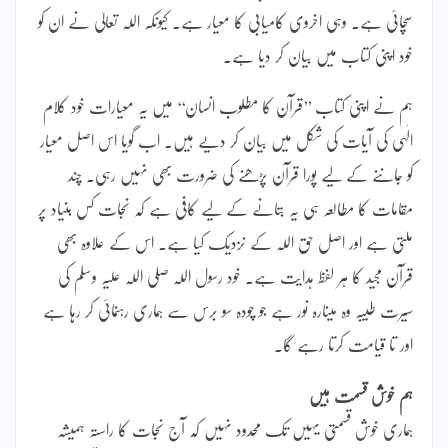
سچائی ہے۔ وہی اخروی کامیابی کا معیار ہے۔ کیونکہ اللہ تعالیٰ نے ان کو
خود اپنی کتاب میں بیان کر دیا ہے۔
ہم نے اپنی کتاب ’’قرآن کا مطلوب انسان‘‘ میں یہ معیارات خود کلام
الٰہی کی آیات کی شکل میں بیان کر دیے ہیں۔ اب گویا اس اصل معیار
کو جاننے کے لیے پورا قرآن پڑھنے کی ضرورت بھی نہیں رہی۔ چند
مقامات کا مطالعہ ہی یہ بتانے کے لیے کافی ہے کہ نجات کس بنیاد پر
ملتی ہے اور اصل حق اللہ کے نزدیک کیا ہے۔ اس کے علاوہ بھی
قرآن مجید کا ہر لفظ ہدایت ہے۔ خود رسول اللہ صلی اللہ علیہ وسلم کی
سیرت طیبہ وہ مینارہ نور ہے جو چودہ سو برس سے ہماری رہنمائی کر رہا ہے
اور تا قیامت کرتا رہے گا۔
ہم خوش قسمت ہیں
ہماری خوش قسمتی یہیں تک محدود نہیں کہ آج نجات کا راستہ ہمیشہ