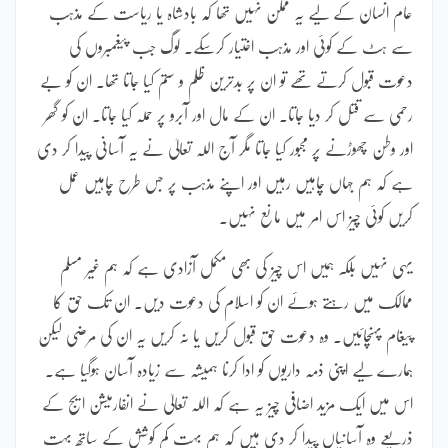
عام انسان کے لیے یہ ممکن نہیں تھا کہ بادشاہ یا ریاست کے مذہب
سے ہٹ کے کوئی اور مذہب اختیار کرسکے۔ لوگ جب پیغمبروں کی
دعوت قبول کرتے تھے تو ان پر بدترین ظلم و ستم کیا جاتا تھا۔ ان کو بے
رحمی سے قتل کر دیا جاتا۔ ان کے مال اور آبرو پر حملہ کیا جاتا۔ ان کو گھر
اور وطن چھوڑنے پر مجبور کیا جاتا مگر آج اللہ تعالیٰ نے یہ آسانی پیدا کر دی
ہے کہ ہم جہاں چاہیں رہیں اور اپنے مذہب پر جس طرح چاہیں عمل
کریں کوئی چیز اس امر میں مانع نہیں۔
یہی نہیں بلکہ ہمیں اس چیز کی بھی مکمل آزادی ہے کہ ہم غیر مسلم
ممالک میں رہتے ہوئے ان کو اسلام کی دعوت دیں۔ ان تک حق کا
پیغام پہنچائیں۔ وہ دعوت حق قبول کریں یا نہ کریں یہ ان کی مرضی لیکن
ہمارے لیے اپنی ذمہ داریوں کو ادا کرنا ہمیشہ سے زیادہ آسان ہوگیا ہے۔
اس میں ایک مزید اضافی چیز یہ ہے کہ اللہ تعالیٰ نے انفارمیشن ایج کے
ذریعے وہ آسانیاں پیدا کر دی ہیں کہ ہم بہت کم کوشش کے ساتھ بہت