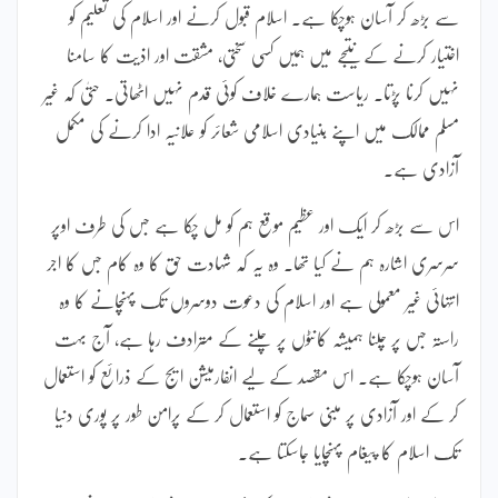
سے بڑھ کر آسان ہوچکا ہے۔ اسلام قبول کرنے اور اسلام کی تعلیم کو
اختیار کرنے کے نتیجے میں ہمیں کسی سختی، مشقت اور اذیت کا سامنا
نہیں کرنا پڑتا۔ ریاست ہمارے خلاف کوئی قدم نہیں اٹھاتی۔ حتیٰ کہ غیر
مسلم ممالک میں اپنے بنیادی اسلامی شعائر کو علانیہ ادا کرنے کی مکمل
آزادی ہے۔
اس سے بڑھ کر ایک اور عظیم موقع ہم کو مل چکا ہے جس کی طرف اوپر
سرسری اشارہ ہم نے کیا تھا۔ وہ یہ کہ شہادت حق کا وہ کام جس کا اجر
انتہائی غیر معمولی ہے اور اسلام کی دعوت دوسروں تک پہنچانے کا وہ
راستہ جس پر چلنا ہمیشہ کانٹوں پر چلنے کے مترادف رہا ہے، آج بہت
آسان ہوچکا ہے۔ اس مقصد کے لیے انفارمیشن ایج کے ذرائع کو استعمال
کر کے اور آزادی پر مبنی سماج کو استعمال کر کے پرامن طور پر پوری دنیا
تک اسلام کا پیغام پہنچایا جاسکتا ہے۔