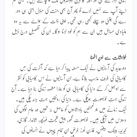
اپنے آپ سے نہیں لڑے تو پھر آج بھی جنت کی منزل اتنی ہی دور
رہے گی جتنی وہ پہلے کبھی رہی تھی۔ اپنی ذات کے حوالے سے یہ دو
بنیادی مسائل ہیں جن سے ہم کو خود لڑنا ہوگا۔ ان کی تفصیل درج ذیل
ہے۔
خواہشات سے اوپر اٹھنا
دورجدید کی آسانیوں نے ایک مسئلہ پیدا کر دیا ہے کہ آخرت کی جس
کامیابی کی طرف مذہب بلاتا ہے، ان آسانیوں نے اس کامیابی کو نظر
سے اوجھل کر کے دنیا کی کامیابی ہی کو ہمارا مقصد زندگی بنا دیا ہے۔ آج
زندگی بہت خوبصورت ہوچکی ہے۔ دنیا کی رونقیں بہت بڑھ چکی ہیں۔
ایک زمانے میں جو نعمتیں بادشاہوں کو حاصل نہ تھیں وہ عام لوگوں کی
دسترس میں آچکی ہیں۔ خوبصورت گھر، بیش قیمت فرنیچر، شاندار گاڑی،
کیرئیر، بینک بیلنس، فارن ٹورز غرض ان تمام چیزوں نے انسانوں کی