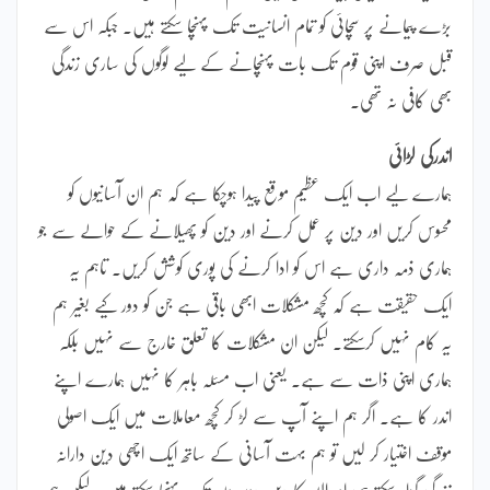
بڑے پیمانے پر سچائی کو تمام انسانیت تک پہنچا سکتے ہیں۔ جبکہ اس سے
قبل صرف اپنی قوم تک بات پہنچانے کے لیے لوگوں کی ساری زندگی
بھی کافی نہ تھی۔
اندرکی لڑائی
ہمارے لیے اب ایک عظیم موقع پیدا ہوچکا ہے کہ ہم ان آسانیوں کو
محسوس کریں اور دین پر عمل کرنے اور دین کو پھیلانے کے حوالے سے جو
ہماری ذمہ داری ہے اس کو ادا کرنے کی پوری کوشش کریں۔ تاہم یہ
ایک حقیقت ہے کہ کچھ مشکلات ابھی باقی ہے جن کو دور کیے بغیر ہم
یہ کام نہیں کرسکتے۔ لیکن ان مشکلات کا تعلق خارج سے نہیں بلکہ
ہماری اپنی ذات سے ہے۔ یعنی اب مسئلہ باہر کا نہیں ہمارے اپنے
اندر کا ہے۔ اگر ہم اپنے آپ سے لڑ کر کچھ معاملات میں ایک اصولی
موقف اختیار کر لیں تو ہم بہت آسانی کے ساتھ ایک اچھی دین دارانہ
زندگی گزار سکتے ہی اور اللہ کا دین دوسروں تک پہنچا سکتے ہیں۔ لیکن ہم