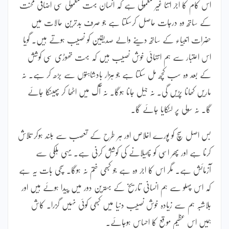
اس کام کا اجر اتنا غیر معمولی ہے کہ انسان بہت معمولی سی اضافی محنت
کے ساتھ وہ درجات حاصل کرسکتا ہے جو صرف بدترین حالات میں
حضرات انبیاء کے ساتھ دینے والے صدیقین کو نصیب ہوتے ہیں۔ گویا
اس اعتبار سے ہم انتہائی خوش نصیب ہیں کہ بہت تھوڑی سی کوشش
کے بعد وہ سب کچھ مل سکتا ہے جو ہزار بادشاہتوں سے بڑھ کر ہے۔ نہ
ماریں کھانا پڑیں گی۔ نہ جیل جانا ہوگا۔ نہ آگ میں اٹھا کر پھینکا جائے
گا۔ نہ سولی پر لٹکایا جائے گا۔
بس اصل سچ کو پورے اخلاص اور ہر طرح کے تعصب سے بلند ہوکر تلاش
کرنا ہے اور پھر اسی کو پھیلانے کی کوشش کرنی ہے۔ یہی ہلکی سے
آزمائش ہے۔ مگر اس کا اجر وہ ہے جو کبھی ختم نہ ہوگا۔ سچی بات یہ ہے
کہ اس پہلو سے ہم انسانی تاریخ کے بہترین دور میں پیدا ہوئے ہیں اور
بلاشبہ ہم سے زیادہ خوش نصیب دنیا میں کبھی کوئی نہیں گزرا۔ کاش
ہمیں اس عظیم موقع کا احساس ہوجائے۔