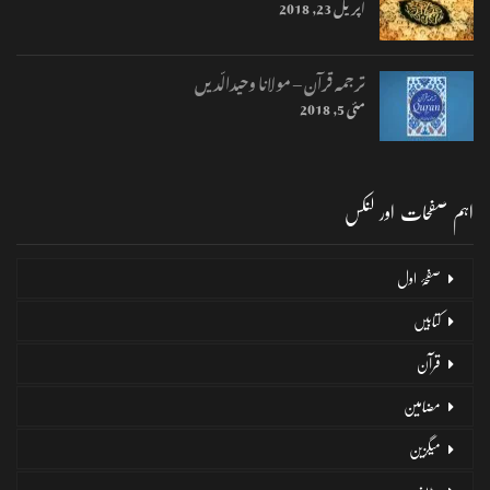
اپریل 23, 2018
ترجمہ قرآن – مولانا وحیدالّدیں
مئی 5, 2018
اہم صفحات اور لنکس
صفحۂ اول
کتابیں
قرآن
مضامین
میگزین