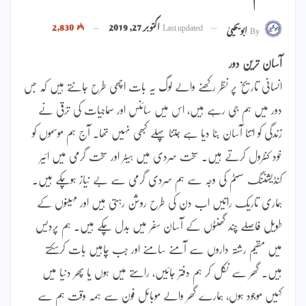
Last updated
اکتوبر 27, 2019
2,830
By
ابویحییٰ
آسان ترین دور
انسانی تاریخ پر نظر رکھنے والے لوگ یہ بات اچھی طرح جانتے ہیں کہ جس
دور میں ہم جی رہے ہیں، اس میں سائنس اور سماجیات کی ترقی نے
زندگی کو اتنا آسان بنا دیا ہے جتنا پہلے کبھی نہیں تھا۔ آج ہم موسموں کو
خود کنٹرول کرتے ہیں۔ سخت سردی میں ہیٹر اور سخت گرمی میں ائیر
کنڈیشننگ سسٹم کی وجہ سے ہم سردی گرمی سے بے نیاز ہوچکے ہیں۔
ہماری تاریک راتیں اب دن کی طرح روشن رہتی ہیں اور مہینوں کے
طویل فاصلے چند گھنٹوں کے آسان سفر میں بدل چکے ہیں۔ ہم پردیس
میں مقیم رشتہ داروں سے آمنے سامنے اور جب چاہیں بات کرسکتے
ہیں۔ گھر سے نکل کر ہم دفتر جائیں، راستے میں ہوں یا پھر دنیا میں
کہیں موجود ہوں، ہمارے گھر والے موبائل فون سے ہمہ وقت ہم سے