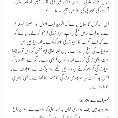
کی یہ دوڑ اگر جاری رہے گی تو اس میں کوئی شک نہیں کہ پھر انسان
آخرت کی کامیابی کی دوڑ میں پیچھے رہ جائے گا۔
اس صورتحال کا علاج یہ ہے کہ انسان ایک اصول اور مضبوط فیصلہ کر
لے۔ وہ ایک خاص سطح پر اپنے معیار زندگی کو منجمد کر لے۔ یہ طے کر
لے کہ اسے آخرت کا معیار زندگی بلند کرنا ہے۔ اور دنیا میں بس
ضروریات کی سطح پر رہنا ہے۔ ہاں اللہ تعالیٰ اپنا فضل کر دیں تو وہ یقینا
بہت اچھی زندگی گزارے اور دوسروں کو بھی دے۔ مگر اسے مقصد بنا کر
معیار زندگی کو بلند کرنے کی دوڑ میں لگے رہنا ہلاکت کے مترادف ہے۔
اصل چیز آخرت کی سربلندی کو زندگی کا مقصد بنا لینا ہے۔ یہی کامیابی
کا راستہ ہے۔
تعصبات سے بلند ہونا
دور جدید میں ایک دوسری لڑائی یہ لڑنا ہوگی کہ مذہب کے نام پر رائج
فرقہ واریت سے اوپر اٹھ کر سچائی کو دریافت کرنا ہوگا۔ ہمارے ہاں ہر