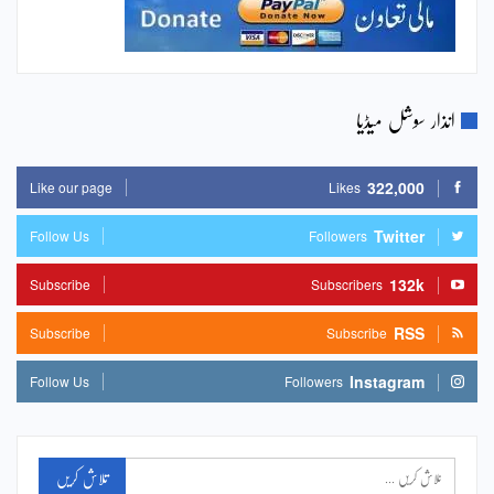
انذار سوشل میڈیا
322,000
Like our page
Likes
Twitter
Follow Us
Followers
132k
Subscribe
Subscribers
RSS
Subscribe
Subscribe
Instagram
Follow Us
Followers