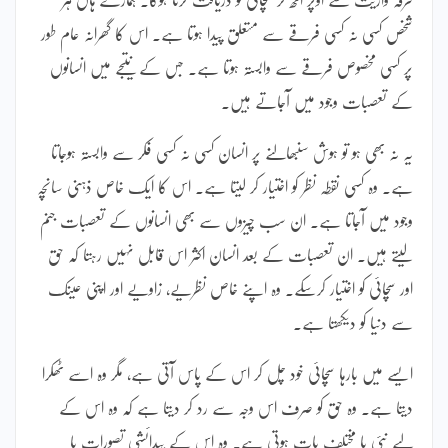
شخص کسی نہ کسی فرقے سے متعلق پیدا ہوتا ہے۔ اس کا گھرانہ عام طور
پر کسی مخصوص فرقے سے وابستہ ہوتا ہے۔ جس کے نتیجے میں انسانوں
کے تعصبات وجود میں آجاتے ہیں۔
یہ نہ بھی ہو تو ہوش سنبھالنے پر انسان کسی نہ کسی فکر سے وابستہ ہوجاتا
ہے۔ وہ کسی نقطہ نظر کو اختیار کر لیتا ہے۔ اس کا ایک خاص ذہنی سانچہ
وجود میں آجاتا ہے۔ ان سب چیزوں سے بھی انسانوں کے تعصبات جنم
لیتے ہیں۔ ان تعصبات کے بعد انسان اکثر اس قابل نہیں رہتا کہ حق
اور سچائی کو اختیار کرسکے۔ وہ اپنے خاص نظریے، زاویے اور اپنی عینک
سے دنیا کو دیکھتا ہے۔
ایسے میں بارہا سچائی خود چل کر اس کے پاس آتی ہے، مگر وہ اسے ٹھکرا
دیتا ہے۔ وہ حق کو صرف اس وجہ سے رد کر دیتا ہے کہ وہ اس کے
لیے نئی یا مختلف بات ہوتی ہے۔ وہ اس کے پیدائشی تصورات یا