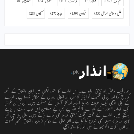
فہم دین
(189)
قرآن
(2)
قرآنیات
(107)
متفرق
(64)
مضامین
(0)
ملکی و عالمی مسائل
(53)
میگزین
(159)
ویڈیوز
(27)
کتابیں
(28)
انذار ایک دعوتی اور تربیتی ادارہ ہے۔ اس ادارے کا مقصد لوگوں میں ایمان واخلاق کے شعور
کو راسخ کرنا اور ان کی شخصیت کو ایمانی تقاضوں اور اخلاقی رویو ں کے مطابق ڈھالنا ہے۔ ادارے
کے بانی ابویحییٰ ایک معروف ریسرچ اسکالر اور کئی کتابوں کے مصنف ہیں۔ ان کی زیر نگرانی
ایک ماہنامہ ’’انذار ‘‘کے نام سے شائع ہوتا ہے جس کے مضامین اس ویب سائٹ پر پڑھے
جاسکتے ہیں۔ ادارے کے تحت مختلف تربیتی کورسز بھی کرائے جاتے ہیں۔ حال ہی میں آن
لائن کورسز کا سلسلہ بھی شروع کیا گیا ہے۔ اللہ تعالٰی کے پیغام (ایمان و اخلاق، تعمیرِ شخصیت
اور فلاحِ آخرت) کو پھیلانے میں انذار کا ساتھ دیجئیے.