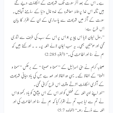
ہے۔ اس کے بعد آخرِ سورت تک شریعت کے احکامات دیے گئے
ہیں تاکہ اس خدا پرستانہ معاشرہ کے خدو خال دنیا کے سامنے آجائیں۔
سورت کے آخر میں شریعت سے پاسداری کے ان کے اقرار کا بیان
اس طرح ہے:
’’رسول ایمان لایا اس چیز پر جو اس پر اس کے رب کی طرف سے اتاری
گئی اور مومنین بھی۔ یہ سب ایمان لائے اللہ پر۔ ۔ ۔ اور کہتے ہیں کہ
ہم نے سنا اور اطاعت کی۔‘‘ (البقرہ 2:285)
صحابۂ کرام نے بنی اسرائیل کے ’’سمعنا و عصینا ‘‘ کے برعکس ’’سمعنا و
اطعنا‘‘ کے الفاظ کہے۔ یہی وہ الفاظ اور عہد ہے جس کی یاد دہانی شریعت
کے آخری احکامات اترتے وقت اس طرح کرائی گئی۔
’’اور اپنے اوپر اللہ کے فضل کو اور اس کے اس میثاق کو یاد رکھو جو اس
نے تم سے لیا جب تم نے اقرار کیا کہ ہم نے سنا اور اطاعت کی اور
اللہ سے ڈرتے رہو۔‘‘ (المائدہ 5:7)