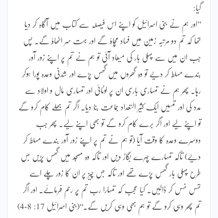
گیا:
’’اور ہم نے بنی اسرائیل کو اپنے اس فیصلہ سے کتاب میں آگاہ کر دیا
تھا کہ تم دو مرتبہ زمین میں فساد مچاؤ گے اور بہت سر اٹھاؤ گے۔ پس
جب ان میں سے پہلی بار کی میعاد آئی تو ہم نے تم پر اپنے زور آور
بندے مسلط کر دیے تو وہ گھروں میں گھس پڑے اور شدنی وعدہ پورا ہوکر
رہا۔ پھر ہم نے تمہاری باری ان پر لوٹائی اور تمہاری مال و اولاد سے
مدد کی اور تمہیں ایک کثیر التعداد جماعت بنا دیا۔ اگر تم بھلے کام کرو گے
تو اپنے لیے اور اگر برے کام کرو گے تو بھی اپنے لیے۔ پھر جب
دوسرے وعدہ کا وقت آیا (تو ہم نے تم پر اپنے زور آور بندے مسلط کر
دیے) تاکہ تمہارے چہرے بگاڑ دیں اور تاکہ وہ مسجد میں گھس پڑیں جس
طرح پہلی بار گھس پڑے تھے اور تاکہ جس چیز پر ان کا زور چلے اسے
تہس نہس کر ڈالیں۔ کیا عجب کہ تمہارا رب تم پر رحم فرمائے۔ اور اگر
تم پھر وہی کرو گے تو ہم بھی وہی کریں گے۔‘‘(بنی اسرائیل 17: 8-4)