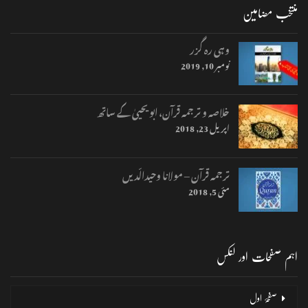
منتخب مضامین
وہی رہ گزر
نومبر 10, 2019
خلاصہ و ترجمہ قرآن، ابو یحییٰ کے ساتھ
اپریل 23, 2018
ترجمہ قرآن – مولانا وحیدالّدیں
مئی 5, 2018
اہم صفحات اور لنکس
صفحۂ اول