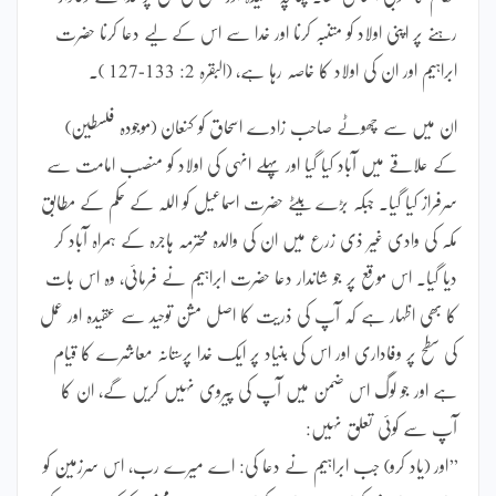
رہنے پر اپنی اولاد کو متنبہ کرنا اور خدا سے اس کے لیے دعا کرنا حضرت
ابراہیم اور ان کی اولاد کا خاصہ رہا ہے، (البقرہ 2: 133-127 )۔
ان میں سے چھوٹے صاحب زادے اسحاق کو کنعان (موجودہ فلسطین)
کے علاقے میں آباد کیا گیا اور پہلے انہی کی اولاد کو منصب امامت سے
سرفراز کیا گیا۔ جبکہ بڑے بیٹے حضرت اسماعیل کو اللہ کے حکم کے مطابق
مکہ کی وادی غیر ذی زرع میں ان کی والدہ محترمہ ہاجرہ کے ہمراہ آباد کر
دیا گیا۔ اس موقع پر جو شاندار دعا حضرت ابراہیم نے فرمائی، وہ اس بات
کا بھی اظہار ہے کہ آپ کی ذریت کا اصل مشن توحید سے عقیدہ اور عمل
کی سطح پر وفاداری اور اس کی بنیاد پر ایک خدا پرستانہ معاشرے کا قیام
ہے اور جو لوگ اس ضمن میں آپ کی پیروی نہیں کریں گے، ان کا
آپ سے کوئی تعلق نہیں:
’’اور (یاد کرو) جب ابراہیم نے دعا کی: اے میرے رب، اس سرزمین کو