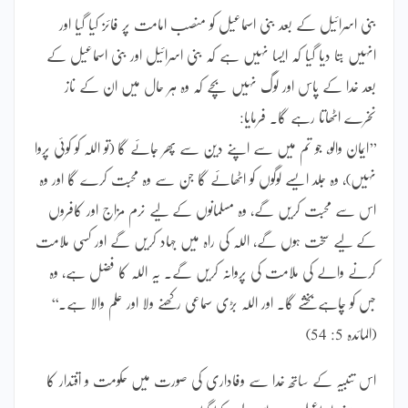
بنی اسرائیل کے بعد بنی اسماعیل کو منصب امامت پر فائز کیا گیا اور
انہیں بتا دیا گیا کہ ایسا نہیں ہے کہ بنی اسرائیل اور بنی اسماعیل کے
بعد خدا کے پاس اور لوگ نہیں بچے کہ وہ ہر حال میں ان کے ناز
نخرے اٹھاتا رہے گا۔ فرمایا:
’’ایمان والو، جو تم میں سے اپنے دین سے پھر جائے گا (تو اللہ کو کوئی پروا
نہیں)، وہ جلد ایسے لوگوں کو اٹھائے گا جن سے وہ محبت کرے گا اور وہ
اس سے محبت کریں گے، وہ مسلمانوں کے لیے نرم مزاج اور کافروں
کے لیے سخت ہوں گے، اللہ کی راہ میں جہاد کریں گے اور کسی ملامت
کرنے والے کی ملامت کی پروانہ کریں گے۔ یہ اللہ کا فضل ہے، وہ
جس کو چاہے بخشے گا۔ اور اللہ بڑی سماعی رکھنے ولا اور علم والا ہے۔‘‘
(المائدہ 5: 54)
اس تنبیہ کے ساتھ خدا سے وفاداری کی صورت میں حکومت و اقتدار کا