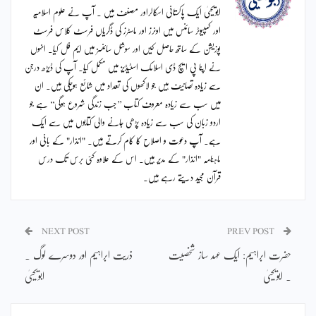
ابویحییٰ ایک پاکستانی اسکالراور مصنف ہیں ۔ آپ نے علوم اسلامیہ
اور کمپیوٹر سائنس میں اونرز اور ماسٹرز کی ڈگریاں فرسٹ کلاس فرسٹ
پوزیشن کے ساتھ حاصل کیں اور سوشل سائنسز میں ایم فل کیا۔ انہوں
نے اپنا پی ایچ ڈی اسلامک اسٹیڈیز میں مکمل کیا۔ آپ کی ڈیڑھ درجن
سے زیادہ تصانیف ہیں جو لاکھوں کی تعداد میں شائع ہوچکی ہیں۔ ان
میں سب سے زیادہ معروف کتاب ’’جب زندگی شروع ہوگی‘‘ ہے جو
اردو زبان کی سب سے زیادہ پڑھی جانے والی کتابوں میں سے ایک
ہے۔ آپ دعوت و اصلاح کا کام کرتے ہیں۔ "انذار" کے بانی اور
ماہنامہ "انذار" کے مدیر ہیں۔ اس کے علاوہ کئی برس تک درس
قرآن مجید دیتے رہے ہیں۔
NEXT POST
PREV POST
حضرت ابراہیم: ایک عہد ساز شخصیت
ذریت ابراہیم اور دوسرے لوگ ۔
۔ ابویحییٰ
ابویحییٰ