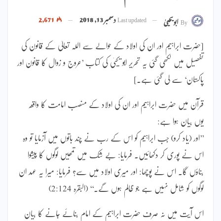
Last updated
دسمبر 13, 2018
2,671
By
ابویحییٰ
[حضرت ابراہیم اور ان کی اولاد کے حوالے سے اللہ تعالیٰ کے قانون کی
تفصیل میں لکھی گئی یہ تحریر ابو یحییٰ کی کتاب ’عروج و زوال کا قانون اور
پاکستان‘ سے لی گئی ہے۔]
قرآن میں حضرت ابراہیم اور ان کی اولاد کے منصب امامت کا واقعہ
یوں بیان ہوا ہے:
’’اور (یاد کرو) جب ابراہیم کو اس کے رب نے چند باتوں میں آزمایا تو وہ
اس نے پوری کر دکھائیں۔ فرمایا: بے شک میں تمھیں لوگوں کا پیشوا
بناؤں گا۔ اس نے پوچھا: اور میری اولاد میں سے؟ فرمایا: میرا یہ عہد ان
لوگوں کو شامل نہیں ہے جو ظالم ہوں گے۔‘‘ (البقرہ 2:124)
اس آیت میں نہ صرف حضرت ابراہیم کے امام بنائے جانے کا بیان