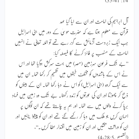
آل ابراہیم ؑکی امامت اور ان سے لیا گیا عہد
قرآن سے معلوم ہوتا ہے کہ حضرت موسیٰ کے دور میں بنی اسرائیل
جب ایک زبردست آزمائش سے گزر رہے تھے تو اللہ تعالیٰ نے انہیں
امامت کے منصب پر فائز کرنے کا فیصلہ کیا:
’’بے شک فرعون سرزمین (مصر) میں بہت سرکش ہوگیا تھا اور اس
نے اس کے باشندوں کو مختلف طبقوں میں تقسیم کر رکھا تھا۔ ان میں
سے ایک گروہ (بنی اسرائیل) کو اس نے دبا رکھا تھا۔ ان کے بیٹوں کو
ذبح کر چھوڑتا اور ان کی عورتوں کو زندہ رکھتا۔ بے شک وہ زمین میں فساد
برپا کرنے والوں میں سے تھا۔ اور ہم یہ چاہتے تھے کہ ان لوگوں پر
احسان کریں جو ملک میں دبا کر رکھے گئے تھے اور ان کو پیشوا بنائیں اور
ان کو وراثت بخشیں اور ان کو زمین میں اقتدار عطا کریں۔‘‘،
(القصص28:5-4)