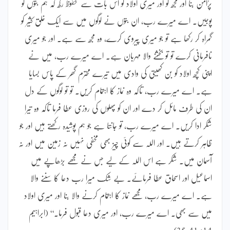
پرُامن بنا اور مجھ کو اور میری اولاد کو اس بات سے محفوظ رکھ کہ ہم بتوں کو
پوجیں۔ اے میرے رب، ان بتوں نے لوگوں میں سے ایک خلق کثیر کو
گمراہ کر رکھا ہے تو جو میری پیروی کرے، وہ مجھ سے ہے۔ اور جو میری
نافرمانی کرے تو تو بخشنے والا مہربان ہے۔ اے میرے رب، میں نے
اپنی کچھ اولاد کو بن کھیتی کی وادی میں تیرے محترم گھر کے پاس بسایا
ہے۔ اے میرے رب، تاکہ وہ نماز کا اہتمام کریں۔ تو تو لوگوں کے دل
ان کی طرف مائل کر دے اور ان کو پھلوں کی روزی عطا فرما تاکہ وہ تیرا
شکر ادا کریں۔ اے میرے رب، تو جانتا ہے جو ہم پوشیدہ رکھتے ہیں اور جو
ظاہر کرتے ہیں۔ اور اللہ سے کوئی چیز بھی مخفی نہیں نہ زمین میں اور نہ
آسمان میں۔ شکر ہے اس اللہ کے لیے جس نے مجھے بڑھاپے میں
اسماعیل اور اسحاق عطا فرمائے۔ بے شک میرا رب دعا کا سننے والا
ہے۔ اے میرے رب، مجھے نماز کا اہتمام کرنے والا بنا اور میری اولاد
میں سے بھی۔ اے میرے رب، اور میری دعا قبول فرما۔‘‘ (ابراہیم
14: 41-35)