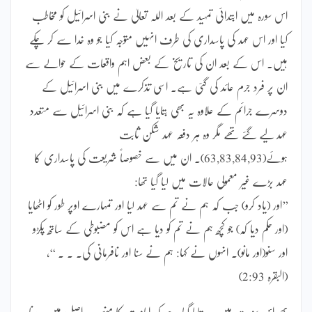
اس سورہ میں ابتدائی تمہید کے بعد اللہ تعالیٰ نے بنی اسرائیل کو مخاطب
کیا اور اس عہد کی پاسداری کی طرف انہیں متوجہ کیا جو وہ خدا سے کر چکے
ہیں۔ اس کے بعد ان کی تاریخ کے بعض اہم واقعات کے حوالے سے
ان پر فرد جرم عائد کی گئی ہے۔ اسی تذکرے میں بنی اسرائیل کے
دوسرے جرائم کے علاوہ یہ بھی بتایا گیا ہے کہ بنی اسرائیل سے متعدد
عہد لیے گئے تھے مگر وہ ہر دفعہ عہد شکن ثابت
ہوئے(63,83,84,93)۔ ان میں سے خصوصاً شریعت کی پاسداری کا
عہد بڑے غیر معمولی حالات میں لیا گیا تھا:
’’اور (یاد کرو) جب کہ ہم نے تم سے عہد لیا اور تمہارے اوپر طور کو اٹھایا
(اور حکم دیا کہ) جو کچھ ہم نے تم کو دیا ہے اس کو مضبوطی کے ساتھ پکڑو
اور سنو(اور مانو)۔ انہوں نے کہا: ہم نے سنا اور نافرمانی کی۔ ۔ ۔ ‘‘،
(البقرہ 2:93)
پھر اس سورت میں یہ بتایا گیا ہے کہ امامت کا منصب اصل میں سیدنا