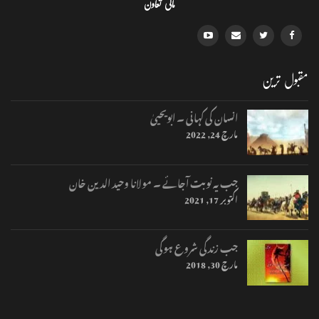
مالی تعاون
مقبول ترین
انسان کی کہانی ۔ ابویحییٰ
مارچ 24, 2022
جب یہ نوبت آجائے ۔ مولانا وحید الدین خان
اکتوبر 17, 2021
جب زندگی شروع ہوگی
مارچ 30, 2018