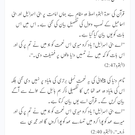
قرآن کی سورۃ البقرہ اصلاً وہ مقام ہے جہاں امامت پر بنی اسرائیل اور بنی
اسماعیل کے نصب وعزل کی تفصیل بیان کی گئی ہے۔ اس میں اس
بات کو یوں بیان کیا گیا ہے۔
’’اے بنی اسرائیل! یاد کرو میری اس نعمت کو جو میں نے تم پر کی اور
اس بات کو کہ میں نے تمہیں دنیا والوں پر فضیلت دی۔‘‘،
(البقرہ2:47)
تاہم دنیا کی پیشوائی کی یہ نعمت نسلی برتری کی بنیاد پر نہیں دی گئی بلکہ
اس کی بنیاد وہ عہد تھا جس کا تفصیلی ذکر ہم بائبل کے حوالے سے آگے
بیان کریں گے۔ قرآن اسے یوں بیان کرتا ہے۔
’’اے بنی اسرائیل! یاد کرو میری اس نعمت کو جو میں نے تم پر کی اور
میرے عہد کو پورا کرو میں تمہارے عہد کو پورا کروں گا اور مجھ ہی سے
ڈرو۔‘‘، (البقرہ 2:40)