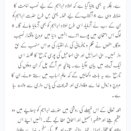
ہے، بلکہ یہ بھی بتایا گیا ہے کہ اولادِ ابراہیم کے لیے نصبِ امامت کا
ضابطہ وہی ہے جو آنجناب ؑکے لیے تھا۔ یعنی جس طرح حضرت ابراہیم ؑکو
ان کے رب نے آزمایا، اسی طرح اولادِ ابراہیم کو بھی آزمایا جائے گا۔ جو
لوگ اس امتحان میں پورے اترے، انہیں دنیا میں عروج واقتدار نصیب
ہوگا۔ جنھوں نے ظلم و نافرمانی کی راہ اختیار کی وہ اس منصب کے حق
دار نہیں۔ بنی اسرائیل اور بنی اسماعیل کی پوری تاریخ کا فلسفہ اسی
ایک آیت میں بیان ہوگیا ہے۔ چنانچہ ہم آگے چل کر ان دونوں کی
تاریخ سے یہ بات دکھائیں گے کہ عالم اسباب میں رہتے ہوئے، ان کا
عروج و زوال خدا سے وفاداری اور شریعت کی پاس داری سے وابستہ رہا
ہے۔
اللہ تعالیٰ کے اس فیصلے کی روشنی میں حضرت ابراہیم کو بڑھاپے میں دو
عظیم بیٹے اور پیغمبر اسمٰعیل اور اسحاق عطا کیے گئے۔ انہیں اپنے اس
مقام کا بخوبی احساس تھا۔ چنانچہ عقیدہ اور عمل کی سطح پر خدا سے وفادار