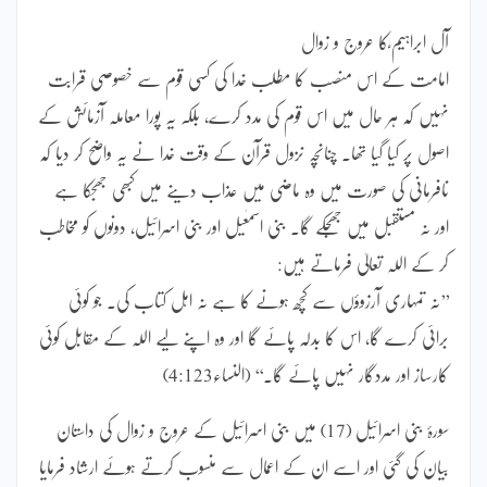
آل ابراہیم ؑکا عروج و زوال
امامت کے اس منصب کا مطلب خدا کی کسی قوم سے خصوصی قرابت
نہیں کہ ہر حال میں اس قوم کی مدد کرے، بلکہ یہ پورا معاملہ آزمائش کے
اصول پر کیا گیا تھا۔ چنانچہ نزول قرآن کے وقت خدا نے یہ واضح کر دیا کہ
نافرمانی کی صورت میں وہ ماضی میں عذاب دینے میں کبھی جھجکا ہے
اور نہ مستقبل میں جھجکے گا۔ بنی اسمٰعیل اور بنی اسرائیل، دونوں کو مخاطب
کر کے اللہ تعالیٰ فرماتے ہیں:
’’نہ تمہاری آرزوؤں سے کچھ ہونے کا ہے نہ اہل کتاب کی۔ جو کوئی
برائی کرے گا، اس کا بدلہ پائے گا اور وہ اپنے لیے اللہ کے مقابل کوئی
کارساز اور مددگار نہیں پائے گا۔‘‘ (النساء4:123)
سورۂ بنی اسرائیل (17) میں بنی اسرائیل کے عروج و زوال کی داستان
بیان کی گئی اور اسے ان کے اعمال سے منسوب کرتے ہوئے ارشاد فرمایا