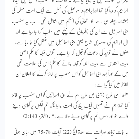
ابراہیم ؑ کو دیا گیا تھا اورابراہیم ؑو اسماعیل ؑ کی نسل سے ایک امتِ مسلمہ کی
بعثت پہلے ہی سے اللہ تعالیٰ کی اسکیم میں شامل تھی۔ اب یہ منصب
بنی اسرائیل سے ان کی نافرمانی کے نتیجے میں سلب کیا جا رہا ہے اور
اٰل ابراہیم کی دوسری شاخ یعنی بنی اسماعیل میں منتقل کیا جا رہا ہے،
جنہوں نے توحید کی دعوت کو قبول کر لیا ہے۔ تحویل قبلہ کا حکم (یعنی
بیت المقدس سے بیت اللہ کو قبلہ بنانے کا حکم) اس کی علامت تھی
جس کے فوراً بعد بنی اسماعیل کو اس منصب پر فائز کرنے کا اعلان ان
الفاظ میں کیا گیا ہے:
’’اور اسی طرح (یعنی جس طرح ہم نے بنی اسرائیل کو اس منصب پر فائز
کیا تھا) ہم نے تمہیں ایک بیچ کی امت بنایا تاکہ تم لوگوں پر گواہی دینے
والے بنو اور رسول تم پر گواہی دینے والا بنے۔‘‘ ، (البقرہ 2:143)
یہ بات زیادہ صراحت سے سورۃ الحج (22) آیات 78-75 میں بیان ہوئی