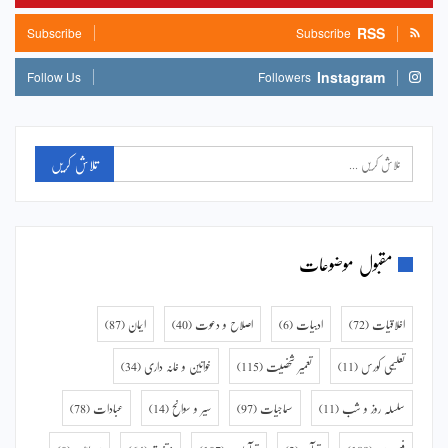
RSS
Subscribe
Subscribe
Instagram
Follow Us
Followers
مقبول موضوعات
اخلاقیات
(72)
ادبیات
(6)
اصلاح و دعوت
(40)
ایمان
(87)
تعلیمی کورس
(11)
تعمیر شخصیت
(115)
خواتین و خانہ داری
(34)
سلسلہ روز و شب
(11)
سماجیات
(97)
سیر و سوانح
(14)
عبادات
(78)