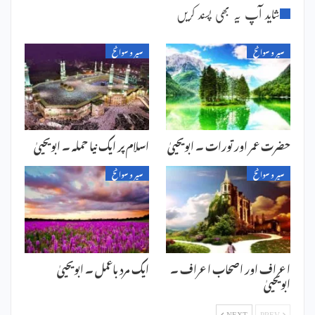
شاید آپ یہ بھی پسند کریں
سیر و سوانح
سیر و سوانح
حضرت عمر اور تورات ۔ ابویحییٰ
اسلام پر ایک نیا حملہ ۔ ابویحییٰ
سیر و سوانح
سیر و سوانح
اعراف اور اصحاب اعراف ۔
ایک مرد باعمل ۔ ابویحییٰ
ابویحییٰ
NEXT
PREV