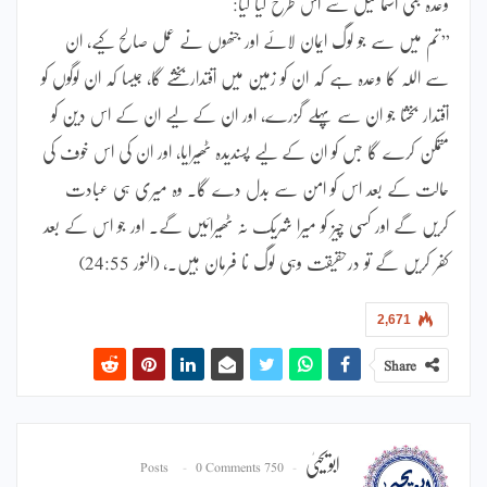
وعدہ بنی اسماعیل سے اس طرح کیا گیا:
’’تم میں سے جو لوگ ایمان لائے اور جنھوں نے عمل صالح کیے، ان
سے اللہ کا وعدہ ہے کہ ان کو زمین میں اقتدار بخشے گا، جیسا کہ ان لوگوں کو
اقتدار بخشا جو ان سے پہلے گزرے، اور ان کے لیے ان کے اس دین کو
متمکن کرے گا جس کو ان کے لیے پسندیدہ ٹھیرایا، اور ان کی اس خوف کی
حالت کے بعد اس کو امن سے بدل دے گا۔ وہ میری ہی عبادت
کریں گے اور کسی چیز کو میرا شریک نہ ٹھیرائیں گے۔ اور جو اس کے بعد
کفر کریں گے تو درحقیقت وہی لوگ نا فرمان ہیں۔، (النور 24:55)
2,671
Share
ابویحییٰ
0 Comments
750 Posts