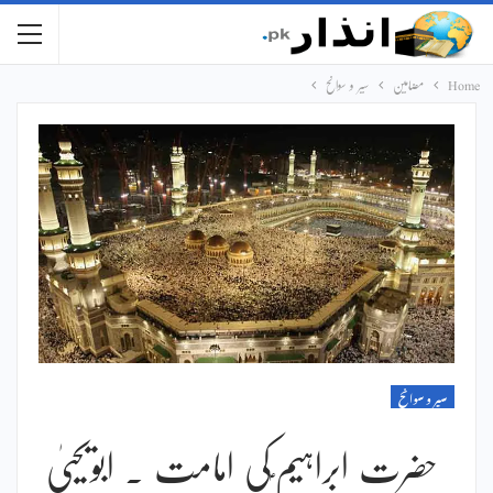
Home
مضامین
سیر و سوانح
سیر و سوانح
حضرت ابراہیم ؑکی امامت ۔ ابویحییٰ