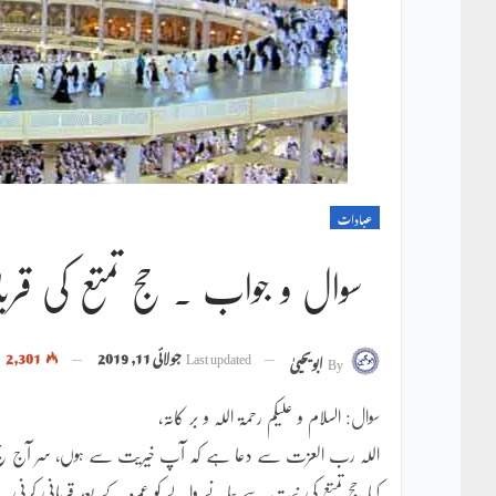
عبادات
سوال و جواب ۔ حج تمتع کی قربانی
Last updated
جولائی 11, 2019
2,301
By
ابویحییٰ
سوال: السلام و علیکم رحمۃ اللہ و بر کاتہ،
کیا حج تمتع کی نیت سے جانے والے کو عمرہ کے بعد قربانی کرنی ہے