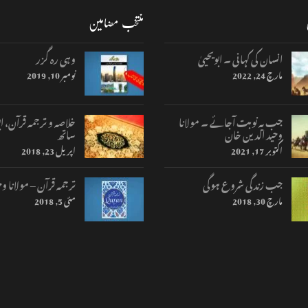
منتخب مضامین
انسان کی کہانی ۔ ابویحییٰ
وہی رہ گزر
مارچ 24, 2022
نومبر 10, 2019
جب یہ نوبت آجائے ۔ مولانا
خلاصہ و ترجمہ قرآن، اب
وحید الدین خان
ساتھ
اکتوبر 17, 2021
اپریل 23, 2018
جب زندگی شروع ہوگی
ترجمہ قرآن – مولانا وح
مارچ 30, 2018
مئی 5, 2018