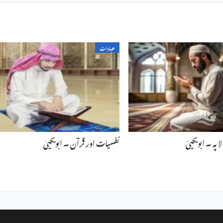
عبادات
 پہ ۔ ابویحییٰ
نفسیات اور قرآن ۔ ابویحییٰ