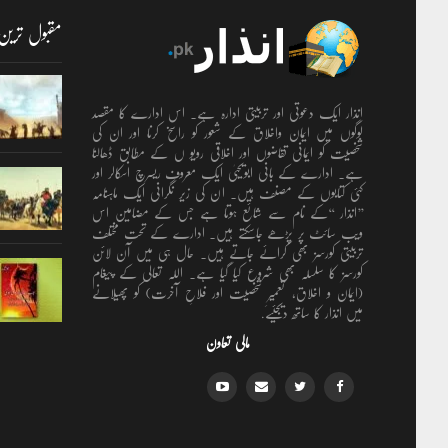
مقبول ترین
انذار ایک دعوتی اور تربیتی ادارہ ہے۔ اس ادارے کا مقصد
لوگوں میں ایمان واخلاق کے شعور کو راسخ کرنا اور ان کی
شخصیت کو ایمانی تقاضوں اور اخلاقی رویو ں کے مطابق ڈھالنا
ہے۔ ادارے کے بانی ابویحییٰ ایک معروف ریسرچ اسکالر اور
کئی کتابوں کے مصنف ہیں۔ ان کی زیر نگرانی ایک ماہنامہ
’’انذار ‘‘کے نام سے شائع ہوتا ہے جس کے مضامین اس
ویب سائٹ پر پڑھے جاسکتے ہیں۔ ادارے کے تحت مختلف
تربیتی کورسز بھی کرائے جاتے ہیں۔ حال ہی میں آن لائن
کورسز کا سلسلہ بھی شروع کیا گیا ہے۔ اللہ تعالٰی کے پیغام
(ایمان و اخلاق، تعمیرِ شخصیت اور فلاحِ آخرت) کو پھیلانے
میں انذار کا ساتھ دیجئیے.
مالی تعاون