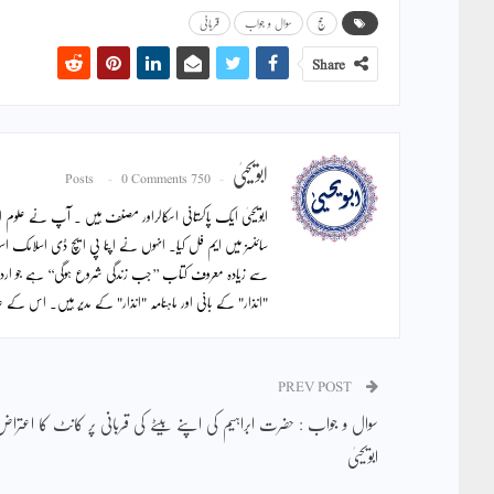
حج
سوال و جواب
قربانی
Share
ابویحییٰ
0 Comments
750 Posts
ابویحییٰ ایک پاکستانی اسکالراور مصنف ہیں ۔ آپ نے علوم اس
سائنسز میں ایم فل کیا۔ انہوں نے اپنا پی ایچ ڈی اسلامک اس
سے زیادہ معروف کتاب ’’جب زندگی شروع ہوگی‘‘ ہے جو ار
"انذار" کے بانی اور ماہنامہ "انذار" کے مدیر ہیں۔ اس ک
PREV POST
سوال و جواب : حضرت ابراہیم کی اپنے بیٹے کی قربانی پر کانٹ کا اعترا
ابویحییٰ