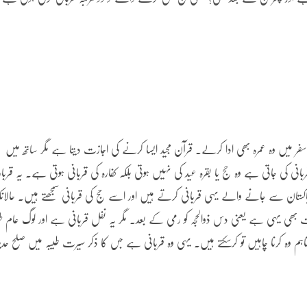
میں وہ عمرہ بھی ادا کرلے۔ قرآن مجید ایسا کرنے کی اجازت دیتا ہے مگر ساتھ میں
ربانی کی جاتی ہے وہ حج یا بقرہ عید کی نہیں ہوتی بلکہ کفارہ کی قربانی ہوتی ہے۔ یہ قربا
کستان سے جانے والے یہی قربانی کرتے ہیں اور اسے حج کی قربانی سمجھتے ہیں۔ حالانک
ھی یہی ہے یعنی دس ذوالحجہ کو رمی کے بعد۔ مگر یہ نفل قربانی ہے اور لوگ عام طو
کرنا چاہیں تو کرسکتے ہیں۔ یہی وہ قربانی ہے جس کا ذکر سیرت طیبہ میں صلح حدیب