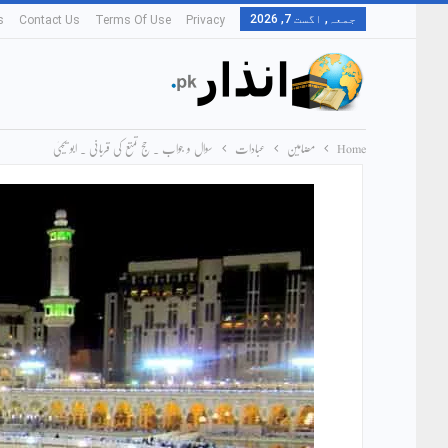
جمعہ, اگست 7, 2026
s
Contact Us
Terms Of Use
Privacy
Home
مضامین
عبادات
سوال و جواب ۔ حج تمتع کی قربانی ۔ ابو یحییٰ