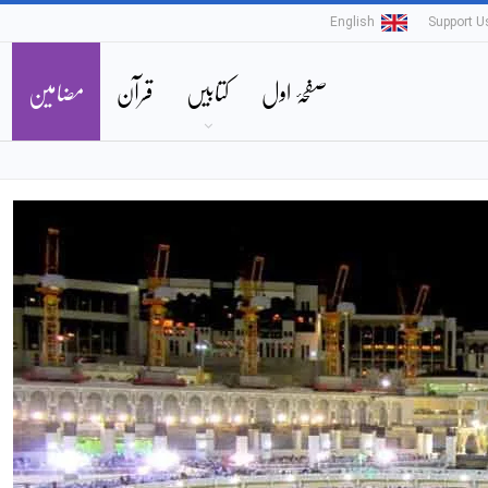
English
Support U
صفحۂ اول
کتابیں
قرآن
مضامین