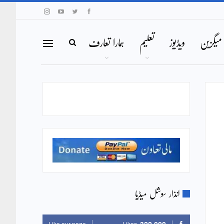
میگزین
ویڈیوز
تعلیم
ہمارا تعارف
انذار سوشل میڈیا
Like our page
Likes