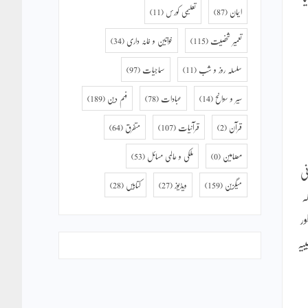
ایمان
(87)
تعلیمی کورس
(11)
تعمیر شخصیت
(115)
خواتین و خانہ داری
(34)
سلسلہ روز و شب
(11)
سماجیات
(97)
سیر و سوانح
(14)
عبادات
(78)
فہم دین
(189)
قرآن
(2)
قرآنیات
(107)
متفرق
(64)
مضامین
(0)
ملکی و عالمی مسائل
(53)
نی
میگزین
(159)
ویڈیوز
(27)
کتابیں
(28)
ہ
ر
یہ