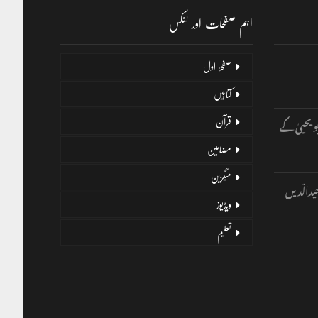
اہم صفحات اور لنکس
صفحۂ اول
کتابیں
و یحییٰ کے
قرآن
مضامین
میگزین
یدالّدیں
ویڈیوز
تعلیم