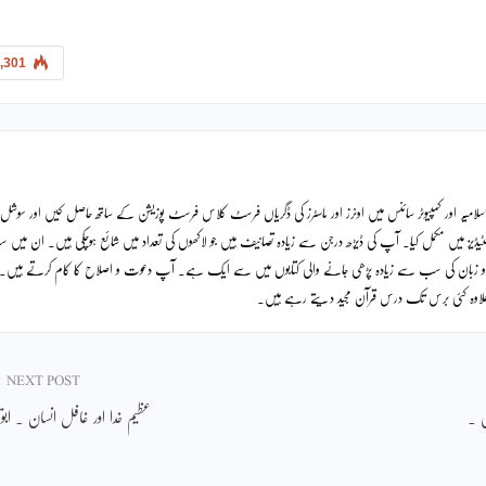
,301
لامیہ اور کمپیوٹر سائنس میں اونرز اور ماسٹرز کی ڈگریاں فرسٹ کلاس فرسٹ پوزیشن کے ساتھ حاصل کیں اور سوشل
ٹیڈیز میں مکمل کیا۔ آپ کی ڈیڑھ درجن سے زیادہ تصانیف ہیں جو لاکھوں کی تعداد میں شائع ہوچکی ہیں۔ ان میں
دو زبان کی سب سے زیادہ پڑھی جانے والی کتابوں میں سے ایک ہے۔ آپ دعوت و اصلاح کا کام کرتے ہیں۔
ے علاوہ کئی برس تک درس قرآن مجید دیتے رہے ہیں۔
NEXT POST
ض ۔
عظیم خدا اور غافل انسان ۔ ابویح