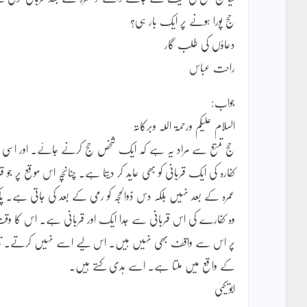
حج پورا ہونے پر ایک بار ہی؟
دعاؤں کی طلب گار
راحت عباس
جواب:
السلام علیکم ورحمۃ اللہ وبرکاتہ
حج تمتع سے مراد یہ ہے کہ ایک شخص حج کرنے جائے۔ اور اسی سفر 
کفارہ کی ایک قربانی کو بھی عاید کر دیتا ہے۔ چنانچہ اس موقع پر جو ق
عمرہ کے بعد نہیں بلکہ دس ذوالحجہ کو رمی کے بعد کی جاتی ہے۔ پا
وہ کفارے کی اس قربانی سے جدا ایک اور قربانی ہے۔ اس کا وقت ب
پر اس سے واقف بھی نہیں ہیں۔ اس لیے اسے نہیں کرتے۔ تاہم وہ 
کے واقع میں ملتا ہے۔ اسے ہدی کہتے ہیں۔
ابویحییٰ