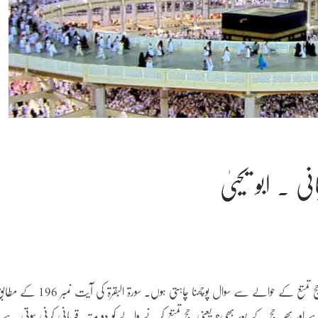
 ۔ ابو یحییٰ
اللہ رب العزت سے دعا ہے کہ آپ خیریت سے ہوں، سر آج حج تمتع کے حوالے سے سوال پوچھنا چاہتی ہوں۔ سورۃ البقرۃ کی آیت نمب
 اور پھر حج کے بعد بھی؟ یعنی حج تمتع کرنے والے کو دو مرتبہ قربانی کرنی ہوتی ہے ی