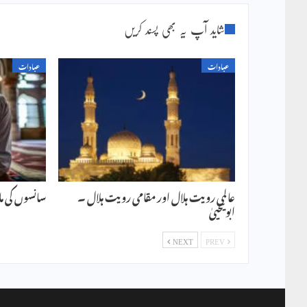
شاید آپ یہ بھی پسند کریں
عبادات
عبادات
عالمی رویت ہلال اور مقامی رویت ہلال ۔
سانسوں کی مالا
ابویحییٰ
NEXT
PREV