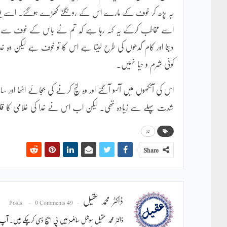
یہ پڑھ کر خوف کے مارے اس کے رونگٹے کھڑے ہوگئے۔ اسے یوں محس
اسے مخاطب کرکے یہ کہہ رہا ہے کہ تم نے باس کے خوف سے تو دھ
دیتا اور کام گدھوں کی طرح لیتا ہے اس کا تو خوف ہے لیکن وہ
کوئی شرم و حیا نہیں۔
اس کی آنکھوں میں آنسو آگئے اور وہ لنچ کرنے کی بجائے اٹھا اور س
شدت پہلے سے زیادہ تھی۔ لیکن اب اس نے خدا کی غلامی کا قلاد
نماز
Share
ڈاکٹر محمد عقیل
0 Comments
49 Posts