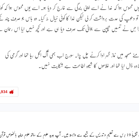
وس ہوا کہ خدا نے اسے اپنی بندگی سے خارج کر دیا ہو۔ اسے یوں محسوس ہوا کہ کوئ
وپ کی حدت برداشت کر لی لیکن خدا کا کوئی خیال نہ کیا۔ وہ باس جو صرف چند ٹک
 خدا جس نے تمہیں بچپن سے جوانی تک صرف دیا ہی ہے اور کچھ نہیں لیا اس رحمان 
امنے مسجد میں نماز ظہر ادا کرنے چل پڑا۔ سورج اب بھی آگ اگل رہا تھا اور گرمی کی
ہ ڈال لیا تھا اور غلاموں کا شیوہ اطاعت ہے شکایت نہیں۔
,934
ڈاکٹر محمد عقیل سوشل سائنسز میں پی ایچ ڈی کرچکے ہیں۔ آپ تقریباً 19 برس سے تعلیم و تدریس کے شعبے سے وابستہ ہیں۔ آپ جدید علوم کے ساتھ علوم ِ دینیہ بالخصوص قرآ