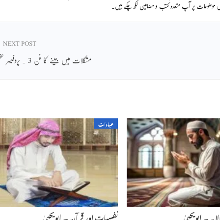
ماجی موضوعات پر آپ متعدد کتب و مضامین لکھ چکے ہیں۔
NEXT POST
مشکلات میں جینے کا فن 3 ۔ پروفیسر عقیل
عبادات
 پہ ۔ ابویحییٰ
نفسیات اور قرآن ۔ ابویحییٰ