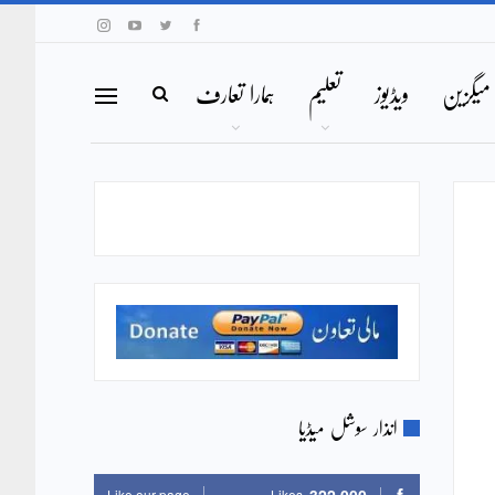
میگزین
ویڈیوز
تعلیم
ہمارا تعارف
انذار سوشل میڈیا
Like our page
Likes