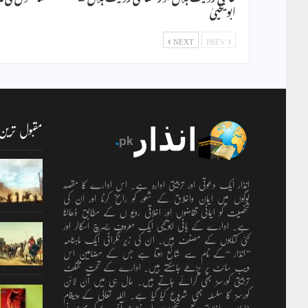
ابویحییٰ
NEXT
PREV
مقبول ترین
انذار ایک دعوتی اور تربیتی ادارہ ہے۔ اس ادارے کا مقصد
لوگوں میں ایمان واخلاق کے شعور کو راسخ کرنا اور ان کی
شخصیت کو ایمانی تقاضوں اور اخلاقی رویو ں کے مطابق ڈھالنا
ہے۔ ادارے کے بانی ابویحییٰ ایک معروف ریسرچ اسکالر اور
کئی کتابوں کے مصنف ہیں۔ ان کی زیر نگرانی ایک ماہنامہ
’’انذار ‘‘کے نام سے شائع ہوتا ہے جس کے مضامین اس
ویب سائٹ پر پڑھے جاسکتے ہیں۔ ادارے کے تحت مختلف
تربیتی کورسز بھی کرائے جاتے ہیں۔ حال ہی میں آن لائن
کورسز کا سلسلہ بھی شروع کیا گیا ہے۔ اللہ تعالٰی کے پیغام