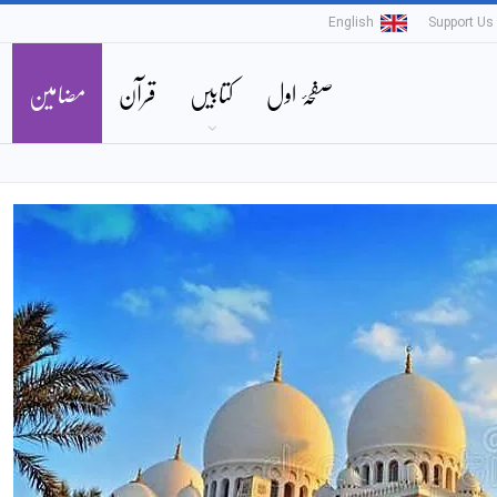
English
Support Us
صفحۂ اول
کتابیں
قرآن
مضامین