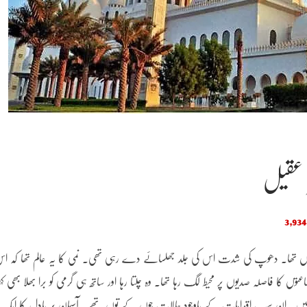
 عقیل
3,
 دواں تھا۔ دھوپ کی شدت اس کی جلد جھلسائے دے رہی تھی۔ نمی کا یہ عالم تھا کہ ا
کا فاصلہ صدیوں پر محیط لگ رہا تھا۔ وہ چلتا رہا اور ساتھ ہی گرمی کو برا بھلا بھی کہت
ں۔ ان سب اقدامات کے باوجود حالات جوں کے توں تھے۔ آسمان پر بادل کا ایک