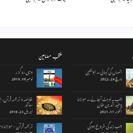
منتخب مضامین
انسان کی کہانی ۔ ابویحییٰ
وہی رہ گزر
مارچ 24, 2022
نومبر 10, 2019
جب یہ نوبت آجائے ۔ مولانا
خلاصہ و ترجمہ قرآن، اب
وحید الدین خان
ساتھ
اکتوبر 17, 2021
اپریل 23, 2018
جب زندگی شروع ہوگی
ترجمہ قرآن – مولانا وح
مارچ 30, 2018
مئی 5, 2018