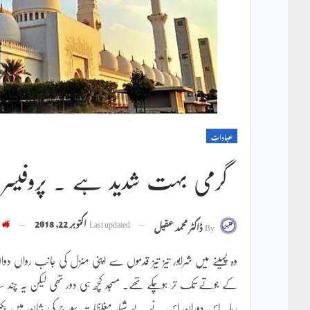
عبادات
گرمی بہت شدید ہے ۔ پروفیسر
Last updated
اکتوبر 22, 2018
934
By
ڈاکٹر محمد عقیل
وہ پسینے میں شرابور تیز تیز قدموں سے اپنی منزل کی جانب رواں
کے جوتے تک تر ہوچکے تھے۔ مسجد کچھ ہی دور تھی لیکن یہ چند ساعتوں 
رہا۔ اس دوران اس نے بے شمار مغلظات سورج کی شان میں بکی