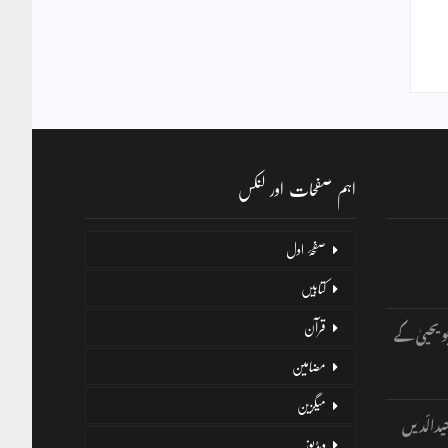
اہم صفحات اور لنکس
صفحۂ اول
کتابیں
و یحییٰ کے
قرآن
مضامین
میگزین
یدالّدیں
ویڈیوز