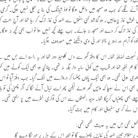
ے لگے کہ جب وہ مسجد میں داخل ہوگا تو لوڈ شیڈنگ کی بنا پر بجلی نہیں ہوگی۔ گرمی ا
 طویل نماز پڑھائیں۔ وہ گذشتہ کئی ہفتوں سے جمعہ کی نماز ترک کر رہا تھا اور آج ہمت کر
ی نماز ترک کر دے اور مسجد نہ جائے۔ جب پہلے کچھ نہیں ہوا تو اب بھی کچھ نہ ہوگا۔
خود کو آرام دہ بستر پر ڈالا اور ٹی وی دیکھنے میں مصروف ہوگیا۔
 نسبت اضافہ تھا۔ اس کا دفتر گھر سے دس کلومیٹر دور تھا اور یہ راستہ اسے بس میں 
ں کا جم غفیر تھا اور قریب میں کوئی سایہ دار جگہ نہ تھی۔ چنانچہ وہ بھی ایک کونے میں کھ
بھری ہوئی تھی۔ وہ بھی ایک پاؤں پھنسا کر دروازے میں لٹک گیا۔ جب دفتر آیا تو اس
ھی اس نے سوچا کہ واپس گھر ہولے لیکن پھر اسے خیال آنے لگا کہ اگر چھٹی کی تو ب
لے بھی چھٹیاں کرچکا تھا۔ مزید رخصتوں سے اس کی نوکری خطرے میں پڑ سکتی تھی۔
 اس نے کرسی سنبھالی اور کام میں جت گیا۔
ل کھل گئی جس میں یہ حدیث لکھی تھی:
ء پر متواتر تین جمعہ کی نمازیں چھوڑے گا تو اللہ اس کے دل پر مہر لگا دے گا.