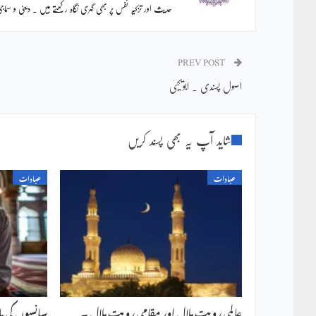
حدیث اور تزکیہ نفس پر بھی گہری نگاہ رکھتے ہیں ۔ دینی و س
PREV POST
اصول پسندی ۔ ابویحییٰ
شاید آپ یہ بھی پسند کریں
عبادات
عبادات
عالمی رویت ہلال اور مقامی رویت ہلال ۔
سانسوں کی مالا