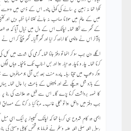
ٹکڑا تھا نہ زمین پر سائے کی کوئی پناہ۔ اس کے ذہن میں وسوسے آن
حبس کے عالم میں مولانا صاحب نہ جانے کتنا لمبا خطبہ دیں اور کتنی
کے گھر سے نکلا تھا۔ اچانک اس کے دل میں خیال آیا کہ وہ جمعہ ک
بالآخر اس نے واپسی کا ارادہ کر لیا اور گھر آگیا۔ گھر پہنچ کر اس نے 
اگلے دن جب سو کر اٹھا تو دفتر جانا تھا۔ گرمی کی شدت میں کل کی
کرنا تھا۔ چار و ناچار وہ تیار ہوا اور بس اسٹاپ تک پہنچا۔ وہاں لوگو
ہوکر دھوپ میں تپتا رہا۔ پندرہ منٹ بعد بس آئی جو مسافروں سے 
کے بازو شل ہوچکے تھے اور پسینوں کے باعث برا حال تھا۔ یہاں ب
کا غصہ برداشت کرنا پڑے گا۔ اس سے قبل وہ علالت کی بنا پر پہ
جب دفتر میں داخل ہوا تو بجلی غائب۔ مرتا کیا نہ کرتا کے مصداق
ابھی وہ کام شروع ہی کررہا تھا کہ اچانک کمپیوٹر پر ایک ای می
رسول اللہ صلی اللہ علیہ وسلم نے فرمایا جو شخص کاہلی وسستی کی بنا