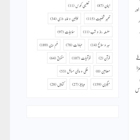
ایمان
(87)
تعلیمی کورس
(11)
ور
تعمیر شخصیت
(115)
خواتین و خانہ داری
(34)
سلسلہ روز و شب
(11)
سماجیات
(97)
سیر و سوانح
(14)
عبادات
(78)
فہم دین
(189)
طے
قرآن
(2)
قرآنیات
(107)
متفرق
(64)
ڑا
مضامین
(0)
ملکی و عالمی مسائل
(53)
میگزین
(159)
ویڈیوز
(27)
کتابیں
(28)
اس