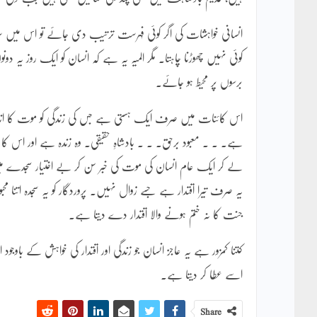
انسانی خواہشات کی اگر کوئی فہرست ترتیب دی جائے تو اس میں سب
برسوں پر محیط ہو جائے۔
اس کائنات میں صرف ایک ہستی ہے جس کی زندگی کو موت کا اندیشہ ن
ہے۔ ۔ ۔ معبود برحق۔ ۔ ۔ بادشاہِ حقیقی۔ وہ زندہ ہے اور اس کا 
لے کر ایک عام انسان کی موت کی خبر سن کر بے اختیار سجدے م
یہ صرف تیرا اقتدار ہے جسے زوال نہیں۔ پروردگار کو یہ سجدہ اتنا م
جنت کا نہ ختم ہونے والا اقتدار دے دیتا ہے۔
کتنا کمزور ہے یہ عاجز انسان جو زندگی اور اقتدار کی خواہش کے 
اسے عطا کر دیتا ہے۔
Share