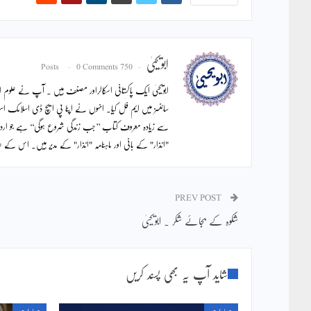
ابویحییٰ
0 Comments
750 Posts
ابویحییٰ ایک پاکستانی اسکالراور مصنف ہیں ۔ آپ نے علوم اس
سائنسز میں ایم فل کیا۔ انہوں نے اپنا پی ایچ ڈی اسلامک اس
سے زیادہ معروف کتاب ’’جب زندگی شروع ہوگی‘‘ ہے جو ار
"انذار" کے بانی اور ماہنامہ "انذار" کے مدیر ہیں۔ اس ک
PREV POST
شکوہ کے بجائے شکر ۔ ابویحییٰ
شاید آپ یہ بھی پسند کریں
عبادات
عبادات