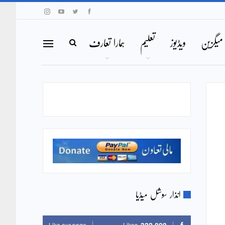
میگزین
ویڈیوز
تعلیم
ہمارا تعارف
انذار سوشل میڈیا
Like our page
Likes