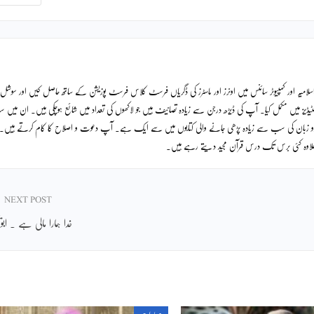
لامیہ اور کمپیوٹر سائنس میں اونرز اور ماسٹرز کی ڈگریاں فرسٹ کلاس فرسٹ پوزیشن کے ساتھ حاصل کیں اور سوشل
ٹیڈیز میں مکمل کیا۔ آپ کی ڈیڑھ درجن سے زیادہ تصانیف ہیں جو لاکھوں کی تعداد میں شائع ہوچکی ہیں۔ ان میں
دو زبان کی سب سے زیادہ پڑھی جانے والی کتابوں میں سے ایک ہے۔ آپ دعوت و اصلاح کا کام کرتے ہیں۔
ے علاوہ کئی برس تک درس قرآن مجید دیتے رہے ہیں۔
NEXT POST
خدا ہمارا مالی ہے ۔ ابوی
عبادات