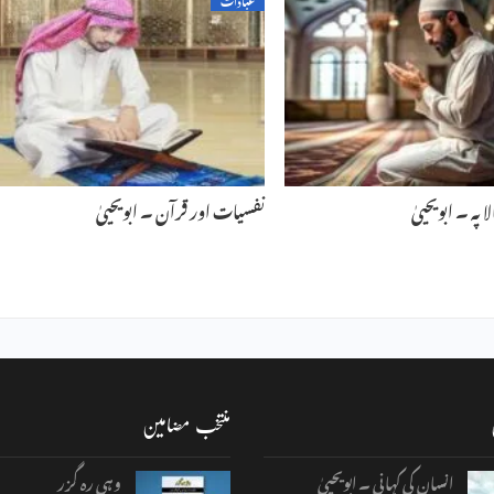
 پہ ۔ ابویحییٰ
نفسیات اور قرآن ۔ ابویحییٰ
منتخب مضامین
انسان کی کہانی ۔ ابویحییٰ
وہی رہ گزر