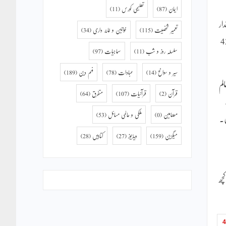
ایمان
(87)
تعلیمی کورس
(11)
ار
تعمیر شخصیت
(115)
خواتین و خانہ داری
(34)
 یہ دونوں چیزیں مجبوراً چھوڑنی پڑتی ہیں۔ چاہے انسان کی زندگی 69 سال کی ہو یا اس کا اقتدار 42
سلسلہ روز و شب
(11)
سماجیات
(97)
سیر و سوانح
(14)
عبادات
(78)
فہم دین
(189)
لم
قرآن
(2)
قرآنیات
(107)
متفرق
(64)
مضامین
(0)
ملکی و عالمی مسائل
(53)
ں۔
میگزین
(159)
ویڈیوز
(27)
کتابیں
(28)
چھ
4