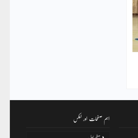
اہم صفحات اور لنکس
صفحۂ اول