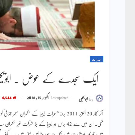
عبادات
ایک سجدے کے عوض ۔ ابویحیی
Last updated
اکتوبر 15, 2018
4,544
By
ابویحییٰ
ہیں، قدیم بادشاہت میں بھی چند ہی مثالیں ملتی ہیں جب کوئی شخص 40 برس سے زائد عرصے تک مسند اقتدار پر فائز