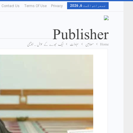
جمعرات, اگست 6, 2026
Contact Us
Terms Of Use
Privacy
Home
مضامین
عبادات
ایک سجدے کے عوض ۔ ابویحییٰ