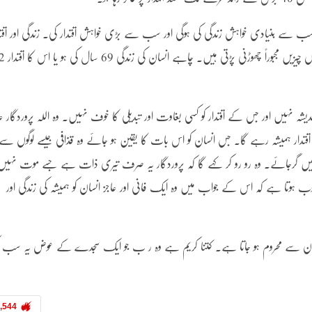
 سے بنیادی خواہش زندگی کی ہوگی اور سب سے بڑی خواہش اقتدار کی۔ زندگی اور اقتد
کوئی نہیں چھوڑنا چاہتا۔ مگر المیہ یہ ہے کہ انسان کو ایک روز
ہیں اور جس کے اقتدار کو کسی بغاوت اور تبدیلی کا خوف نہیں۔ وہ اللہ پروردگار عا
اقتدار ہمیشہ رہے گا۔ جس انسان کو اس بات کا یقین ہو جائے وہ قذافی جیسے لوگوں سے
یں گرجائے۔ وہ رو رو کر کہے گا کہ پروردگار یہ صرف تیری ذات ہے جسے موت نہی
حبوب ہوتا ہے کہ اس کے جواب میں وہ ایک فانی اور عاجز انسان کو ہمیشہ کی زندگی اور
باوجود ان سے محروم ہو جاتا ہے۔ کتنا کریم ہے وہ ر ب جو ایک سجدے کے عوض یہ سب ک
,544