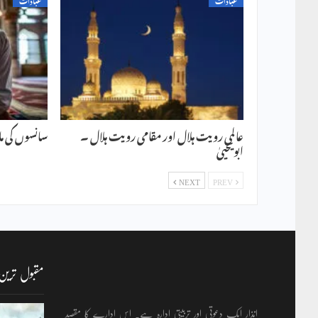
عالمی رویت ہلال اور مقامی رویت ہلال ۔
سانسوں کی مالا
ابویحییٰ
NEXT
PREV
مقبول ترین
انذار ایک دعوتی اور تربیتی ادارہ ہے۔ اس ادارے کا مقصد