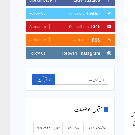
322,000
Twitter
Follow Us
Followers
132k
Subscribe
Subscribers
RSS
Subscribe
Subscribe
Instagram
Follow Us
Followers
مقبول موضوعات
ک کر دیا گیا۔ جون 1942 میں پیدا ہونے والے قذافی کی عمر موت کے وقت 69 برس
بدل جاتے
اخلاقیات
(72)
ادبیات
(6)
اصلاح و دعوت
(40)