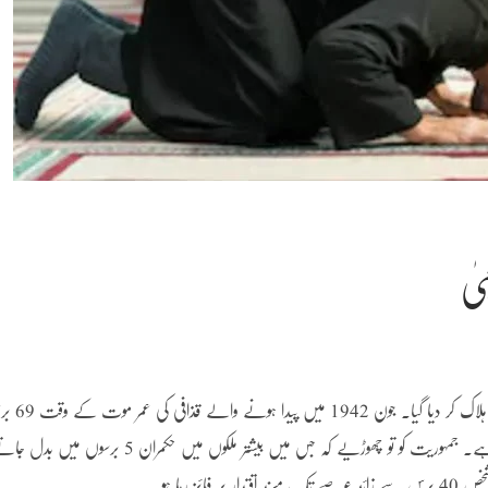
ٰ
آخر کار 20 اکتوبر 2011 بروز جمعرات لیبیا کے حکمران معمر قذافی کو ہلا
تھی۔ ان میں سے 42 برس وہ لیبیا کے بلا شرکت غیر حکمران رہے۔ جمہوریت کو تو چھوڑیے کہ جس میں بیشتر ملکوں میں حکمران 5 برسوں میں 
 رہا ہو۔