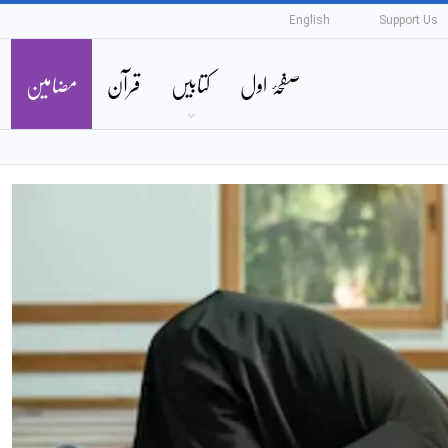
English
Support Us
صفحۂ اول
کتابیں
قرآن
مضامین