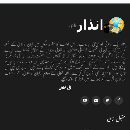
انذار ایک دعوتی اور تربیتی ادارہ ہے۔ اس ادارے کا مقصد لوگوں میں ایمان واخلاق کے شعور
کو راسخ کرنا اور ان کی شخصیت کو ایمانی تقاضوں اور اخلاقی رویو ں کے مطابق ڈھالنا ہے۔ ادارے
کے بانی ابویحییٰ ایک معروف ریسرچ اسکالر اور کئی کتابوں کے مصنف ہیں۔ ان کی زیر نگرانی
ایک ماہنامہ ’’انذار ‘‘کے نام سے شائع ہوتا ہے جس کے مضامین اس ویب سائٹ پر پڑھے
جاسکتے ہیں۔ ادارے کے تحت مختلف تربیتی کورسز بھی کرائے جاتے ہیں۔ حال ہی میں آن
لائن کورسز کا سلسلہ بھی شروع کیا گیا ہے۔ اللہ تعالٰی کے پیغام (ایمان و اخلاق، تعمیرِ شخصیت
اور فلاحِ آخرت) کو پھیلانے میں انذار کا ساتھ دیجئیے.
مالی تعاون
مقبول ترین