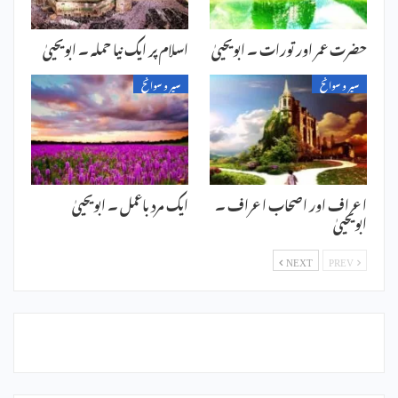
حضرت عمر اور تورات ۔ ابویحییٰ
اسلام پر ایک نیا حملہ ۔ ابویحییٰ
سیر و سوانح
سیر و سوانح
اعراف اور اصحاب اعراف ۔
ایک مرد باعمل ۔ ابویحییٰ
ابویحییٰ
NEXT
PREV