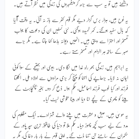
دیکھنے ہیں تو یہ سب سے بڑھ کر پیغمبروں کی زندگی میں نظر آتے ہیں۔
یہ نوح ہیں، ہزار برس گزار دیے مگر قوم کفر سے باز نہ آئی۔ یہ وقت آگیا
کہ بال سفید ہوگئے۔ کمر خمیدہ ہوگئی۔ نئی نسلیں ان کی دعوت کا جواب
تمسخر اور استہزا سے دیتی ہیں۔ انھیں دیوانہ بڈھا کہا جاتا ہے۔ مگر بڑے
صبر کے ساتھ ہر الزام اور تمسخر سہتے رہے۔
یہ ابراہیم ہیں، زندگی بھر راہ خدا میں لگا دی۔ بیوی اور بھتیجے کے سوا کوئی
ایمان نہ لایا۔ بڑھاپے کی انتہا کو پہنچ کر بڑی مرادوں سے اولاد ملی۔ اکلوتا
فرزند اور کیا خوب فرزند اسماعیل، حکم ہوا۔ ذبح کر دو۔ بغیر ہچکچاہٹ کے
بیٹے کو چھری کے نیچے لٹا دیا اور بیٹا بخوشی لیٹ گیا۔
یہ موسیٰ ہیں، عیش و عشرت میں پلنے والے شہزادے۔ ایک مظلوم کی
مدد کے لیے سب کچھ چھوڑ دیا۔ حکم ملا تو دنیا کی طاقتور ترین سپر پاور کے
حکمران کے سامنے تن تنہا ڈٹ گئے۔ اپنی قوم نے بار بار دغا کی، مگر یہ