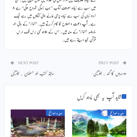
میں سب سے زیادہ معروف کتاب ’’جب زندگی شروع ہوگی‘‘ ہے جو
اردو زبان کی سب سے زیادہ پڑھی جانے والی کتابوں میں سے ایک
ہے۔ آپ دعوت و اصلاح کا کام کرتے ہیں۔ "انذار" کے بانی اور
ماہنامہ "انذار" کے مدیر ہیں۔ اس کے علاوہ کئی برس تک درس
قرآن مجید دیتے رہے ہیں۔
NEXT POST
PREV POST
دوسروں کا گند ۔ ابویحییٰ
سابقہ کتب اور مسلمان ۔ ابویحییٰ
شاید آپ یہ بھی پسند کریں
سیر و سوانح
سیر و سوانح