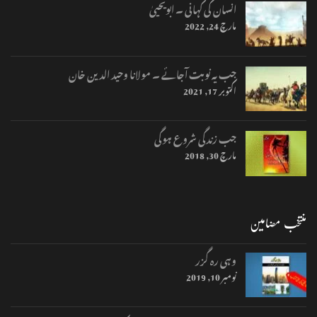
انسان کی کہانی ۔ ابویحییٰ
مارچ 24, 2022
جب یہ نوبت آجائے ۔ مولانا وحید الدین خان
اکتوبر 17, 2021
جب زندگی شروع ہوگی
مارچ 30, 2018
منتخب مضامین
وہی رہ گزر
نومبر 10, 2019