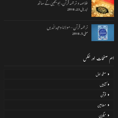
خلاصہ و ترجمہ قرآن، ابو یحییٰ کے ساتھ
اپریل 23, 2018
ترجمہ قرآن – مولانا وحیدالّدیں
مئی 5, 2018
اہم صفحات اور لنکس
صفحۂ اول
کتابیں
قرآن
مضامین
میگزین