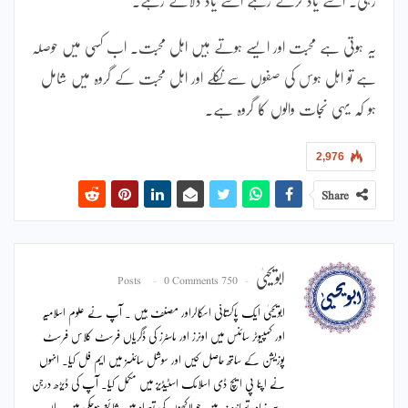
یہ ہوتی ہے محبت اور ایسے ہوتے ہیں اہل محبت۔ اب کسی میں حوصلہ
ہے تو اہل ہوس کی صفوں سے نکلے اور اہل محبت کے گروہ میں شامل
ہو کہ یہی نجات والوں کا گروہ ہے۔
2,976
Share
ابویحییٰ
0 Comments
750 Posts
ابویحییٰ ایک پاکستانی اسکالراور مصنف ہیں ۔ آپ نے علوم اسلامیہ
اور کمپیوٹر سائنس میں اونرز اور ماسٹرز کی ڈگریاں فرسٹ کلاس فرسٹ
پوزیشن کے ساتھ حاصل کیں اور سوشل سائنسز میں ایم فل کیا۔ انہوں
نے اپنا پی ایچ ڈی اسلامک اسٹیڈیز میں مکمل کیا۔ آپ کی ڈیڑھ درجن
سے زیادہ تصانیف ہیں جو لاکھوں کی تعداد میں شائع ہوچکی ہیں۔ ان