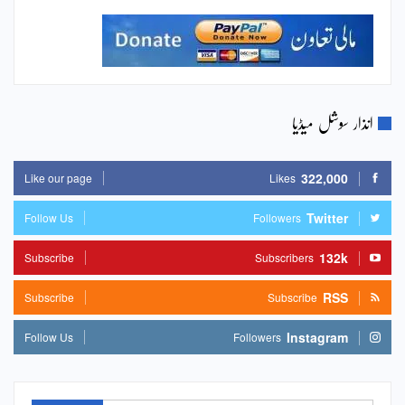
انذار سوشل میڈیا
322,000
Like our page
Likes
Twitter
Follow Us
Followers
132k
Subscribe
Subscribers
RSS
Subscribe
Subscribe
Instagram
Follow Us
Followers