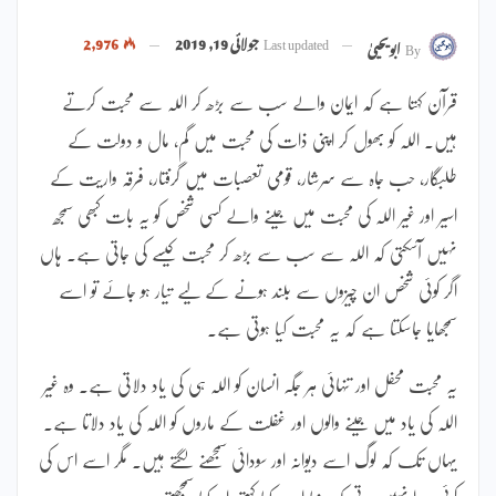
Last updated
جولائی 19, 2019
2,976
By
ابویحییٰ
قرآن کہتا ہے کہ ایمان والے سب سے بڑھ کر اللہ سے محبت کرتے
ہیں۔ اللہ کو بھول کر اپنی ذات کی محبت میں گم، مال و دولت کے
طلبگار، حب جاہ سے سرشار، قومی تعصبات میں گرفتار، فرقہ واریت کے
اسیر اور غیر اللہ کی محبت میں جینے والے کسی شخص کو یہ بات کبھی سمجھ
نہیں آسکتی کہ اللہ سے سب سے بڑھ کر محبت کیسے کی جاتی ہے۔ ہاں
اگر کوئی شخص ان چیزوں سے بلند ہونے کے لیے تیار ہو جائے تو اسے
سمجھایا جاسکتا ہے کہ یہ محبت کیا ہوتی ہے۔
یہ محبت محفل اور تنہائی ہر جگہ انسان کو اللہ ہی کی یاد دلاتی ہے۔ وہ غیر
اللہ کی یاد میں جینے والوں اور غفلت کے ماروں کو اللہ کی یاد دلاتا ہے۔
یہاں تک کہ لوگ اسے دیوانہ اور سودائی سمجھنے لگتے ہیں۔ مگر اسے اس کی