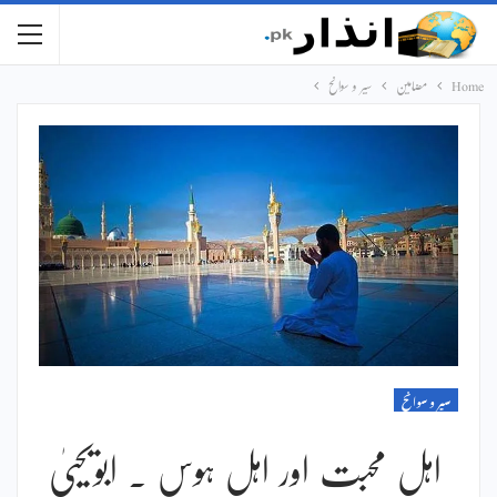
Home
مضامین
سیر و سوانح
سیر و سوانح
اہل محبت اور اہل ہوس ۔ ابویحییٰ