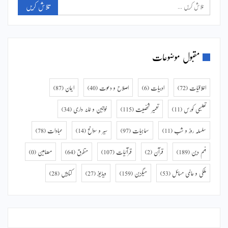
مقبول موضوعات
اخلاقیات
(72)
ادبیات
(6)
اصلاح و دعوت
(40)
ایمان
(87)
تعلیمی کورس
(11)
تعمیر شخصیت
(115)
خواتین و خانہ داری
(34)
سلسلہ روز و شب
(11)
سماجیات
(97)
سیر و سوانح
(14)
عبادات
(78)
فہم دین
(189)
قرآن
(2)
قرآنیات
(107)
متفرق
(64)
مضامین
(0)
ملکی و عالمی مسائل
(53)
میگزین
(159)
ویڈیوز
(27)
کتابیں
(28)