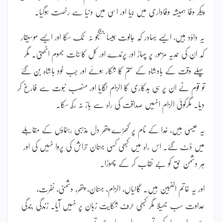
پیکر وفا ہمیشہ وفاداری میں جیا اور اسی میں دنیا سے رخصت ہوگیا۔
یہ داؤد ہیں، ایسے بہادر کہ جالوت جیسا جنگجو نہ ٹک سکا اور ایسے موسیقار
کہ ان کی حمدیہ مزمور پر پہاڑ اور پرندے اور کل کائنات جھوم اٹھتی۔ مگر
پہلے وقت کے بادشاہ کے ستم کا شکار ہوئے اور جب خود باشاہ بن گئے
تو قوم نے ان پر ہی بدکاری کا الزام لگایا اور منصب نبوت سے فارغ کر
دیا۔ مگرکوئی الزام انہیں صداقت کی راہ سے باز نہ رکھ سکا۔
یہ عیسیٰ ہیں، خدا کے نام پر کھڑے پتھر دل مذہبی رہنماؤں کے مقابلے
میں ڈٹ گئے۔ اس راہ میں کبھی کسی بہتان تراش کی پروا نہیں کی اور
ہر دشمن حق کو بے نقاب کر کے چھوڑا۔
اور یہ خاتم النبین ہیں۔ گالیاں، الزام، بہتان، پتھر، دشمنی، نفرت،
عداوت سب جھیلا مگر کبھی حرف شکایت زبان پر نہیں آیا۔ زندگی بندگی
رہی۔ اسے یاد کرتے رہے اسے یاد دلاتے رہے۔