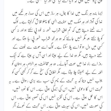
کوئی پروا نہیں ہوتی کہ دنیا اسے کیا کہتی اور کیا سمجھتی ہے۔
ایسا بندہ ہر رنگ میں خدا کا جمال، ہر ساز میں اس کی صدا، ہر نغمے میں
خدا کی آواز اور ہر مہک میں عنایت الہی کا پہلو تلاش کرلیتا ہے۔ لوگ
اسے طعنے دیتے ہیں کہ تم اپنی شراب طہور نہ خود پی سکتے ہو اور نہ کسی
کو پلا سکتے ہو، مگر نہیں جانتے کہ وہ ہر لمحہ شراب طہور پی رہا ہوتا ہے اور
کسی میں دل ہو تو اسے پلا سکتا ہے۔ لوگ اسے موت سے خوف کے
طعنے دیتے ہیں، مگر وہ خدا کے لیے جیتا اور اسی آس پر جیتا ہے کہ ایک
روز اسے راہ خدا میں موت آجائے۔ وہ ہر مخالفت، ہر الزام، ہر بہتان کو
اللہ کے لیے جھیلتا چلا جاتا ہے، مگر اخلاق کی سطح سے گر کر کبھی کسی کو
جواب نہیں دیتا کہ یہ محبت کے نام کی سب سے بڑی رسوائی ہے۔ یہ
محبت اس کا دعوی نہیں، اس کی زندگی ہوتی ہے۔ اس کا نعرہ نہیں،
اس کا عمل ہوتی ہے۔ اس کی تقریر نہیں اس کی تصویر ہوتی ہے۔ اس
کی صورت نہیں، اس کی سیرت ہوتی ہے۔ اس محبت کے نمونے اگر